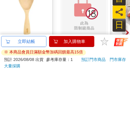
員
日
山毛櫸站立飯匙-3入組
如夢似幻的愛情體驗
【Ko
立即結帳
加入購物車
Tri
※ 本商品會員日滿額金幣加碼回饋最高15倍
MN5
788
350
66
折
特價
元
特價
元
1280
預計 2026/08/08 出貨
參考庫存量：1
預訂門市商品
門市庫存
大量採購
加入購物車
預購限定
訂購/退換貨須知
加入金石堂 LINE 官方帳號『完成綁定』，隨時掌握出貨動
態：