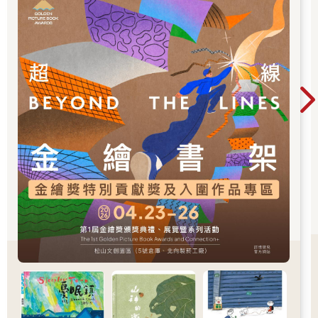
大獎」。
「你這幾根輕骨頭，亮給誰看？在師傅面前獻寶麼？可知道師傅
像你那點年紀，票戲還去楊宗保呢！你的骨頭有幾斤，我倒要來
稱一稱。」
說著，另一隻手在小玉脖子狠狠一捏，小玉痛得直叫哎喲，一連
討了二十個饒。我們的師傅楊金海總教頭，在公園裡確實是個很
有來歷、很有身價的人物。他是我們的開國元老，公園裡的人，
他泰半相識，各人的脾性好惡，他統統摸得一清二楚。楊教頭，
手段圓滑，八面玲瓏，面且背後還有幾個有頭有臉的人替他撐
腰，所以在公園裡很吃得開。從前楊教頭在中山北路六條通裡幾
家酒館飯店都當過經理領班，各色人等都應付過，見聞廣博，路
子特多，許多酒店旅館都有他的眼線。哈囉哈囉，洋涇濱的英
文，他說得出一大串，多得死嘎，日本話也能來幾句，因此人又
叫他六條通，條條都通。
據說我們師傅楊教頭從前也是好人家的子弟。他老爸在大陸上還
在山東煙台當地方官呢，跑到台灣卻在台北桃源街開了一家叫桃
源春吃宵夜的小酒館來，揚教頭便在酒館子裡替他父親掌櫃。那
時候，公園裡的人，夜夜都去桃源春捧場，生意著實興盛了一
陣。後來公園裡的流氓也夾了進去，勒索生事，把警察招了去。