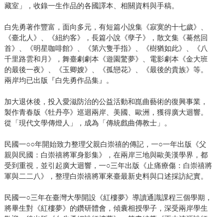
藏室」，收錄一生作品的各國譯本、相關資料與手稿。
白先勇著作豐富，面向多元，有短篇小說集《寂寞的十七歲》、
《臺北人》、《紐約客》，長篇小說《孽子》，散文集《驀然回
首》、《明星咖啡館》、《第六隻手指》、《樹猶如此》、《八
千里路雲和月》，舞臺劇劇本《遊園驚夢》、電影劇本《金大班
的最後一夜》、《玉卿嫂》、《孤戀花》、《最後的貴族》等。
兩岸均已出版『白先勇作品集』。
加大退休後，投入愛滋防治的公益活動和崑曲藝術的復興事業，
製作青春版《牡丹亭》巡迴兩岸、美國、歐洲，獲得廣大迴響。
從「現代文學傳燈人」，成為「傳統戲曲傳教士」。
民國一○○年開始致力整理父親白崇禧的傳記，一○一年出版《父
親與民國：白崇禧將軍身影集》，在兩岸三地與歐美漢學界，都
受到重視，並引起廣大迴響，一○三年出版《止痛療傷：白崇禧將
軍與二二八》，整理白崇禧將軍來臺最新史料與口述採訪紀實。
民國一○三年在臺灣大學開設《紅樓夢》導讀通識課程三個學期，
將畢生對《紅樓夢》的鑽研體會，傾囊相授學子，深受兩岸學生