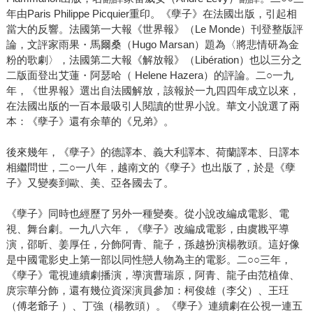
年由Paris Philippe Picquier重印。《孽子》在法國出版，引起相
當大的反響。法國第一大報《世界報》（Le Monde）刊登整版評
論，文評家雨果・馬爾桑（Hugo Marsan）題為〈將悲情研為金
粉的歌劇〉，法國第二大報《解放報》（Libération）也以三分之
二版面登出艾蓮・阿瑟哈（ Helene Hazera）的評論。二○一九
年，《世界報》選出自法國解放，該報於一九四四年成立以來，
在法國出版的一百本最吸引人閱讀的世界小說。華文小說選了兩
本：《孽子》還有余華的《兄弟》。
後來幾年，《孽子》的德譯本、義大利譯本、荷蘭譯本、日譯本
相繼問世，二○一八年，越南文的《孽子》也出版了，於是《孽
子》又變奏到歐、美、亞各國去了。
《孽子》同時也經歷了另外一種變奏。從小說改編成電影、電
視、舞台劇。一九八六年，《孽子》改編成電影，由虞戡平導
演，邵昕、姜厚任，分飾阿青、龍子，孫越扮演楊教頭。這好像
是中國電影史上第一部以同性戀人物為主的電影。二○○三年，
《孽子》電視連續劇播演，導演曹瑞原，阿青、龍子由范植偉、
庹宗華分飾，還有幾位資深演員參加：柯俊雄（李父）、王玨
（傅老爺子 ）、丁強（楊教頭）。《孽子》連續劇在公視一連五