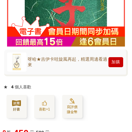
呀哈★吉伊卡哇旋風再起，精選周邊看過
加購
來
★
4
個人喜歡
寫評價
好書
喜歡+1
賺金幣