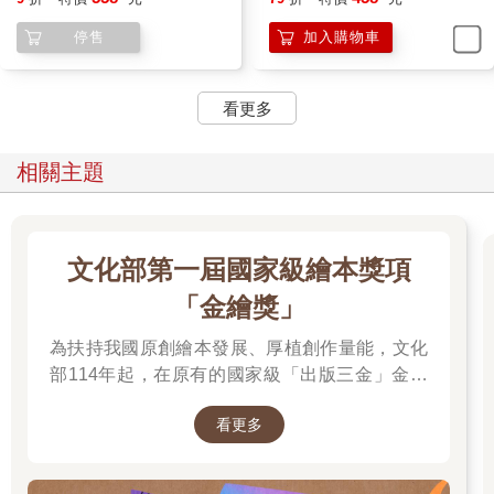
肆的笑聲，是從我們的師傅楊教頭那兒發出來的。楊教頭穿著一
停售
加入購物車
身絳紅的套頭緊身衫，一個胖大的肚子箍得圓滾滾的挺在身前，
一條黑得發亮的奧龍褲子，卻把個屁股包得扎扎實實隆在身後，
好像前後都接著一只大氣球似的。楊教頭穿來插去，在台階上來
看更多
回巡邏，忙著跟大家打招呼。手中擎著一柄兩尺長的大紙摺扇，
扇一張，便亮出扇面「清風徐來」，扇底「好夢不驚」，八個龍
飛風舞的大字來。楊教頭喘噓噓的叫著、笑著，一走動，身前身
相關主題
後的肉皮球，便顫抖抖，此起彼落的波動起來，很囂張，很有架
式。楊教頭自己封為公園裡的總教頭。他說，我們這個老窩裡，
地上有幾根草他都數得出，在他手下調理出來的徒子徒孫，少說
些，怕也不下三五十人。他常常揮舞著他手上那柄兩尺長的摺
文化部第一屆國家級繪本獎項
扇，一桿指揮捧似的，猛的戳到我們面前來，喝罵道：
「金繪獎」
「這起屄養的，師傅在公園出道，你們還都在娘胎裡頭呢！敢在
為扶持我國原創繪本發展、厚植創作量能，文化
師傅面前逞強麼？吃屎不知香臭的兔崽子們！」
部114年起，在原有的國家級「出版三金」金鼎
獎、金漫獎、金典獎外，新增「金繪獎」，希望
有一次，小玉穿了一件猩紅翻領襯衫，一條寶藍喇叭褲，腳下的
看更多
半統靴，磕跺磕跺，在台階上亮來亮去，很俊，很帥，很騷包。
促進台灣圖文出版的多元發展。獎項分為「特別
不知怎的卻觸怒了我們師傅，他伸手一招鎖骨擒拿法，便將小玉
貢獻獎」、「繪本新人獎」、「繪本編輯獎」、
一隻手扭到了背後去，冷笑道：
「跨域應用獎」、「年度繪本獎」，以及「金繪