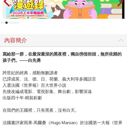
麼又不是愛。同志的身分對他或他身邊親友帶來的影響，也
從來沒少過：他好多年都不敢向家人透露自己的性取向，在
人前演了一齣又一齣的戲；他也因此失去了相戀16年的伴侶
（他的前伴侶不敵父母逼婚，最後選擇與女性結婚生子，另
組家庭）；他有朋友因身分認同錯亂而陷入瘋狂，住進療養
內容簡介
院，也有同志親友與至親的家人從此撕破臉，老死不相往
來…… 而他也慶幸，過往許多讓他受過傷的不幸際遇，如今
寫給那一群，在最深最深的黑夜裡，獨自徬徨街頭，無所依歸的
也成了他覓得幸福的點滴養分。 他那從不說愛的父母，用陪
孩子們。
——
白先勇
伴給予他支持；他的另一半與其牧師家人，都用包容的愛歡
迎他成為家族的一份子（愛上一個同樣愛你的人，沒有對不
跨世紀的經典，感動無數讀者
起任何人，就沒有對不起上帝。）；他的前男友們成了他的
已譯成英、法、德、日、荷蘭、義大利等多國語言
家人，在他失意、罹病時，始終陪在他身邊，不離不棄；他
入選法國《世界報》百大世界小說
的異性戀好友對他說：「選擇朋友是緣分，無關性別。」 正
先後改編成電影、電視影集、舞台劇，影響深遠
出版四十年‧精裝鉅獻
因為如此多幸福的養分，彩虹大叔才想讓還在愛情世界徘徊
的朋友知道，追求幸福的方式很多，總要找出最適合自己的
在我們的王國裡，只有黑夜，沒有白天。
樣貌，才是真正的幸福。 今日的臺灣已進步成為亞洲第一個
同性婚姻合法化的國家，但社會上對於同志族群性取向的誤
法國書評家雨果‧馬爾桑（Hugo Marsan）於法國第一大報《世界
解與教育，仍有待努力。對此彩虹大叔從不想指責誰對誰