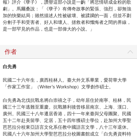
報》評介《孽子》，讚譽這部小說是一齣「將悲情研成金粉的歌
錯，也不選擇漫罵、仇恨、反擊，他只是誠實地寫下一個又
劇」。馬爾桑說：「《孽子》有傳奇故事的緊張、強烈，卻無強
一個他生命中遇見的人物的故事，讓你自己讀讀看、比較看
加的快樂結局；雖然描述人性被破壞、被蹂躪的一面，但並不劃
看，這些各種不同面貌的愛，如何對比顯現出愛的真實模樣
分劊子手和受害者、好人和壞人、拯救者和懺悔者之間的界線，
是一部罕見的作品，也是一部偉大的小說。」
與難能可貴。 他是幸福的彩虹大叔，而你不論年紀老少、身
分條件、性別取向，也絕對值得找到跟他一樣的幸福。
作者
白先勇
民國二十六年生，廣西桂林人。臺大外文系畢業，愛荷華大學
「作家工作室」（Writer’s Workshop）文學創作碩士。
白先勇為北伐抗戰名將白崇禧之子，幼年居住於南寧、桂林，民
國三十三年逃難至重慶。抗戰勝利後曾移居南京、上海、漢口、
廣州。民國三十八年遷居香港，四十一年來臺與父母團聚。民國
五十二年赴美留學、定居，五十四年獲碩士學位，赴加州大學聖
芭芭拉分校東亞語言文化系任教中國語言文學，八十三年退休。
民國八十六年加州大學聖芭芭拉分校圖書館成立「白先勇資料特