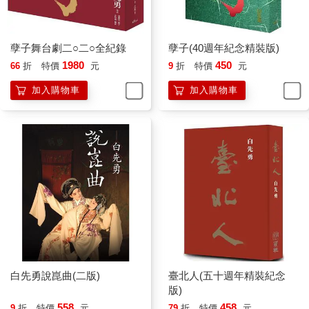
昨天，台北市的氣溫又升到了攝氏四十度。報紙上說，這是二十
年來，最炎熱，最乾旱的一個夏天。整個八月，一滴雨水也沒下
過。公園裡的樹木，熱得都在冒煙。那些棕櫚、綠珊瑚、大王
孽子舞台劇二○二○全紀錄
孽子(40週年紀念精裝版)
椰，一叢叢鬱鬱蒸蒸，頂上罩著一層熱霧。公園內蓮花池周圍的
1980
450
66
折
特價
元
9
折
特價
元
水泥台階，台階上一道道的石欄杆，白天讓太陽曬狠了，到了夜
裡，都在噴吐著熱氣。人站在石階上，身上給熱氣熏得暖烘烘、
加入購物車
加入購物車
癢麻麻的。天上黑沉沉，雲層低得壓到了地面上一般。夜空的一
角，一團肥圓的大月亮，低低浮在椰頂上，昏紅昏紅的，好像一
隻發著猩紅熱的大肉球，帶著血絲。四周沒有一點風，樹林子黑
魆魆，一棵棵靜立在那裡。空氣又濃又熱又悶，膠凝了起來一
般。
因為是週末的晚上，我們都到齊了，一個挨著一個，站在蓮花池
的台階上，靠著欄杆，把池子圍得密密的。池子的周圍，浮滿了
人頭，在黑暗中，一顆顆，晃過來，晃過去，在繞著池子打圈
圈。在幽冥的夜色裡，我們可以看到，這邊浮著一枚殘禿的頭
顱，那邊飄著一綹麻白的髮鬢，一雙雙睜得老大、閃著慾念的眼
睛，像夜貓的瞳孔，在射著精光。低低的、沙沙的，隱秘的私
白先勇說崑曲(二版)
臺北人(五十週年精裝紀念
語，在各個角落，嗡嗡嚶嚶的進行著。偶爾，一下孟浪的笑聲，
版)
會唐突的迸發到濃烈的夜空裡，向四處滾跳過去。當然，這陣放
558
458
9
折
特價
元
79
折
特價
元