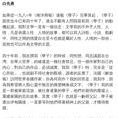
白先勇
如果從一九八○年《南洋商報》連載《孽子》完畢算起，《孽子》
面世迄今已有四十年了。過去不斷有人問我當初寫《孽子》的動
機起源。我對文學一直有一個信念：文學寫的不外乎人性、人
情，凡是表露人性、人情的故事，都可以寫入詩歌、小說、戲劇
中。同性之間的情愛自古至今也都是屬於人性、人情的一部份，
當然也可以作為文學的主題。
四十年前，我在撰寫《孽子》的時候，同性戀、同志議題在台
灣、在華人世界，的確還是一種社會禁忌。但一個作家對自己的
內心，對自己的作品，必須誠實。我寫《孽子》時，完全是「從
心所欲」，也就顧不得社會的觀感，讀者的反應了。法國《解放
報》訪問世界各國作家：你為何寫作？我的回答是：我寫作，因
為我希望將人類心靈中無言的痛楚轉換成文字。《孽子》寫的就
是一群被家庭流放，被社會遺棄的孽子，他們在親情的廢墟上，
重建家園的悲壯故事。其實《孽子》也就是一齣尋父記，孽子被
逐出伊甸園後，一直要等到他們尋著精神上的父親，才獲得救
贖。