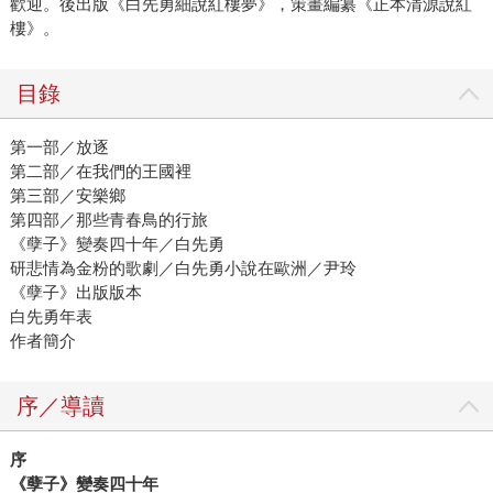
歡迎。後出版《白先勇細說紅樓夢》，策畫編纂《正本清源說紅
樓》。
目錄
第一部／放逐
第二部／在我們的王國裡
第三部／安樂鄉
第四部／那些青春鳥的行旅
《孽子》變奏四十年／白先勇
研悲情為金粉的歌劇／白先勇小說在歐洲／尹玲
《孽子》出版版本
白先勇年表
作者簡介
序／導讀
序
《孽子》變奏四十年