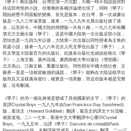
《孽子》剛出版時，台灣文壇一片沉默，大概一時不知該如何對
待這部奇怪的小說。但漸漸的各種評論便出現了，同時《孽子》
開始經歷不同面貌的變奏。首先是版本，在台灣，第一次成書出
版是一九八三年遠景版，後來，一九八九年允晨出版社接了過
去，以至於今。中國大陸的簡體版一共有八種，一九八七年哈爾
濱北方文藝出版《孽子》，這是中國大陸第一次出版這部小說，
恐怕也是一九四九年以後，大陸第一次出版以同性戀者為主角的
長篇小說，接著一九八八年北京人民文學也出版了《孽子》，人
民文學是大陸最官方的出版社。此後各出版社也就紛紛推出《孽
子》：上海文藝、廣州花城、廣西師範大學出版社（理想國）、
北京燕山、江蘇文藝、重慶出版社。同性戀在中國大陸社會、文
藝界一直是一項相當敏感的議題，《孽子》能夠在大陸這樣早出
版而且又這樣廣為發行，確實是一項異數，而這些版本都是完整
版，沒有刪減。
《孽子》的另一個化身便是變成了其他國家的文字，《孽子》的
英譯Crystal Boys 一九八九年由San Francisco Gay Sunshine出
版，葛浩文（Howard Goldblatt）翻譯，葛浩文的譯文十分流暢，
相當道地。二○ 一七年，香港中文大學翻譯中心重印Crystal
Boys。一九九五年，法譯《孽子》Garcons de cristal由Paris
Flammarion出版，名翻譯家雷威安（Andre Levy）翻譯。二○○三