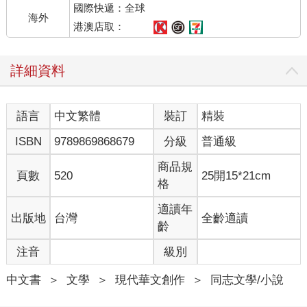
國際快遞：全球
種警告。只要那打著鐵釘的警察皮靴，咯軋咯軋，從那片棕櫚叢
海外
中，一旦侵襲到我們的疆域裡，我們便會不約而同，倏地一下，
港澳店取：
做鳥獸散。有的竄到播音台前，混入人堆中；有的鑽進廁所裡，
撒尿的裝撒尿，拉屎的裝拉屎；有的逃到公園大門，那座古代陵
詳細資料
墓般的博物館石階上，躲入那一根根矗立的石柱後面，在石柱的
陰影掩蔽下，暫時獲得苟延殘喘的機會。我們那個無政府的王
國，並不能給予我們任何的庇護，我們都得仰靠自己的動物本
語言
中文繁體
裝訂
精裝
能，在黑暗中摸索出一條求存之道。
ISBN
9789869868679
分級
普通級
我們這個王國，歷史曖昧，不知道是誰創立的，也不知道始於何
時，然而在我們這個極隱秘、極不合法的蕞爾小國中，這些年，
商品規
頁數
520
25開15*21cm
卻也發生過不少可歌可泣，不足與外人道的滄桑痛史。我們那幾
格
位白髮蒼蒼的元老，對我們提起從前那些斑斑往事來，總是頗帶
感傷而又不免稍稍自傲的嘆息道：
適讀年
出版地
台灣
全齡適讀
齡
「唉，你們哪裡趕得上那些日子？」
注音
級別
據說若干年前，公園裡那頃蓮花池內，曾經栽滿了紅睡蓮。到了
中文書
＞
文學
＞
現代華文創作
＞
同志文學/小說
夏天，那些睡蓮一朵朵開放了起來，浮在水面上，像是一盞盞明
豔的紅燈籠。可是後來不知為了甚麼，市政府派人來，把一池紅