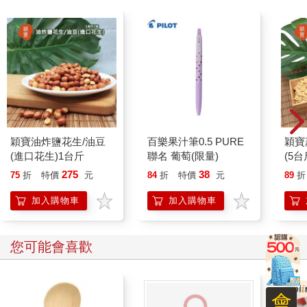
穎寶油炸鹽花生/油豆
百樂果汁筆0.5 PURE
穎寶
(進口花生)1台斤
聯名 葡萄(限量)
(5台
275
38
75
折
特價
元
84
折
特價
元
89
折
加入購物車
加入購物車
您可能會喜歡
會