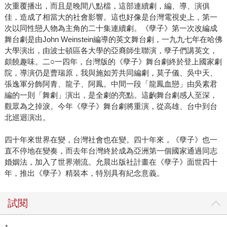
次重覆播出，而且是晚間八點檔，這部連續劇，編、導、演俱
佳，造成了相當大的社會影響。這也好像是台灣電視史上，第一
次以同性戀人物為主角的二十集連續劇。《孽子》第一次改編成
舞台劇是由John Weinstein編導的英文舞台劇，一九九七年在哈佛
大學演出，由波士頓區各大學的亞裔師生聯演，孽子們講英文，
頗饒趣味。二○一四年，台灣版的《孽子》舞台劇終於登上國家劇
院，導演仍是曹瑞原，我與施如芳共同編劇，莫子儀、吳中天、
張逸軍分飾阿青、龍子、阿鳳。中間一段「龍鳳血戀」由吳素君
編的一則「舞劇」演出，是全劇的亮點。這齣舞台劇感人至深，
觀眾為之掉淚。今年《孽子》舞台劇將重演，從高雄、台中到台
北巡迴演出。
四十年來世界在變，台灣社會也在變。四十年來，《孽子》也一
直不停地在變奏，而去年台灣終於成為亞洲第一個國家通過同志
婚姻法，加入了世界潮流。允晨出版社計畫在《孽子》面世四十
年，推出《孽子》精裝本，特別具有紀念意義。
試閱