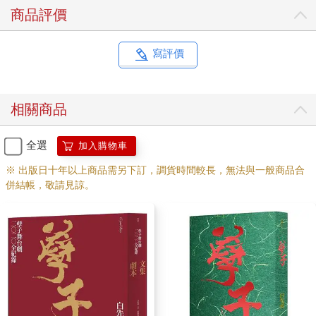
蓮拔得精光，在池中央起了一座八角形的亭閣，池子的四周，也
商品評價
築了幾棟紅柱綠瓦的涼亭，使得我們這片原來十分原始樸素的國
土，憑空增添了許多矯飾的古香古色，一片世俗中透著幾分怪
異。我們那幾位元老提起此事，總不免撫今追昔的惋嘆：
寫評價
「那些鮮紅的蓮花喲，實在美得動人！」
相關商品
於是他們又互相道出一些我們從來沒有聽過的姓名，追懷起一些
令人心折的古老故事來。那些故事的主角，都是若干年前，脫離
了我們的國籍，到外面去闖江湖的英雄好漢。有的早已失蹤，音
全選
加入購物車
訊俱杳。有的夭折，墓上都爬滿了野草。可是也有的，卻在五
※ 出版日十年以上商品需另下訂，調貨時間較長，無法與一般商品合
年、十年、十五年、二十年後，一個又深又黑的夜裡，突然會出
併結帳，敬請見諒。
現在蓮花池畔，重返我們黑暗王國，圍著池子急切焦灼的輪迴
著，好像在尋找自己許多年前失去了的那個靈魂似的。於是我們
那些白髮蒼蒼的元老們，便點著頭，半閉著眼，滿面悲憫，帶著
智慧，而又十分感慨的結論道：
「總是這樣的，你們以為外面的世界很大麼？有一天，總有那麼
一天，你們仍舊會乖乖的飛回到咱們自己這個老窩裡來。」
2