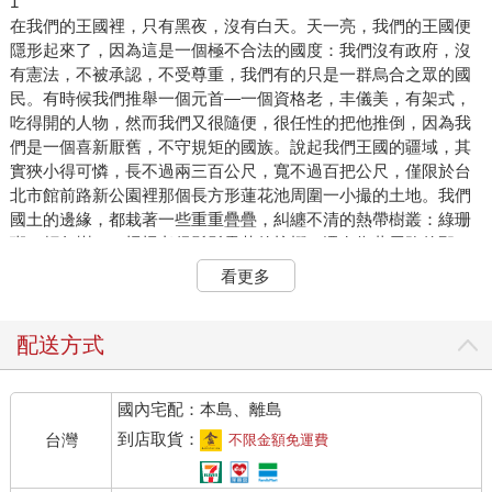
1
在我們的王國裡，只有黑夜，沒有白天。天一亮，我們的王國便
隱形起來了，因為這是一個極不合法的國度：我們沒有政府，沒
有憲法，不被承認，不受尊重，我們有的只是一群烏合之眾的國
民。有時候我們推舉一個元首—一個資格老，丰儀美，有架式，
吃得開的人物，然而我們又很隨便，很任性的把他推倒，因為我
們是一個喜新厭舊，不守規矩的國族。說起我們王國的疆域，其
實狹小得可憐，長不過兩三百公尺，寬不過百把公尺，僅限於台
北市館前路新公園裡那個長方形蓮花池周圍一小撮的土地。我們
國土的邊緣，都栽著一些重重疊疊，糾纏不清的熱帶樹叢：綠珊
瑚、麵包樹，一棵棵老得鬚髮零落的棕櫚，還有靠著馬路的那一
排終日搖頭嘆息的大王椰，如同一圈緊密的圍籬，把我們的王國
看更多
遮掩起來，與外面世界暫時隔離。然而圍籬外面那個大千世界的
威脅，在我們的國土內，卻無時無刻不尖銳的感覺得到。叢林外
播音台那邊，那架喧囂的擴音機，經常送過來，外面世界一些聳
配送方式
人聽聞的消息。中廣公司那位女廣播員，一口京腔，咄咄逼人的
叫道：美國太空人登陸月球！港台國際販毒私梟今晨落網！水肥
國內宅配：本島、離島
處貪污案明日開庭。
到店取貨：
台灣
不限金額免運費
我們一個個都豎起耳朵，好像是虎狼滿佈的森林中，一群劫後餘
生的麋鹿，異常警覺的聆聽著。風吹草動，每一聲對我們都是一