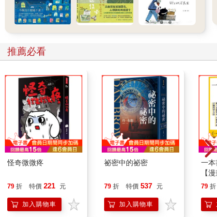
有些人怕事，便不上門了，生意一淡，關門大吉。後來別人又陸
續開了瀟湘、香檳、六福堂，但統統不成氣候。公園裡的人，至
今還是懷念著楊教頭那家桃源春。他們說，冬天夜裡，公園裡冷
了，大家擠到桃源春去，暖一壺紹興酒，來兩碟滷菜。大家醺醺
推薦必看
然，敲碗的敲碗，敲碟的敲碟，勾肩搭背，一齊哼幾支流行曲
子，那種情調實在是好的。楊教頭提起桃源春，便很得意：
「我那家桃源春麼，就是個世外桃源！那些鳥兒躲在裡頭，外面
的風風雨雨都打不到，又舒服又安全。我呢，就是那千手觀音，
不知道普渡過多少隻苦命鳥！」
後來楊教頭跟他老爸鬧翻了，跑了出來。原因是老頭子銀行裡的
存款，他狠狠的提走了一大筆。據說那筆錢，完全用在了我們師
傅的寶貝乾兒子原始人阿雄仔的身上。阿雄仔是山地郎，會發羊
癲瘋的，走著走著，噗通就會倒下去，滿嘴吐著白沫子。那次他
怪奇微微疼
祕密中的祕密
一本
昏倒在馬路上，一雙腿讓汽車撞斷了，在台灣療養院住了半年，
【漫
花了幾十萬，是楊教頭出的錢。阿雄仔身高六呎三，通身漆黑，
行動
221
537
79
折
特價
元
79
折
特價
元
79
折
胸膛上的肌肉塊子鐵那麼硬。一雙手爪，大得出奇，熊掌一般。
開關
有時候，他跟我們開玩笑，傻楞楞的伸出一雙大手，抱住我們，
「行
加入購物車
加入購物車
使勁一摟。他的臂力大得驚人，吃他箍一下，全身的骨頭都軋碎
學方