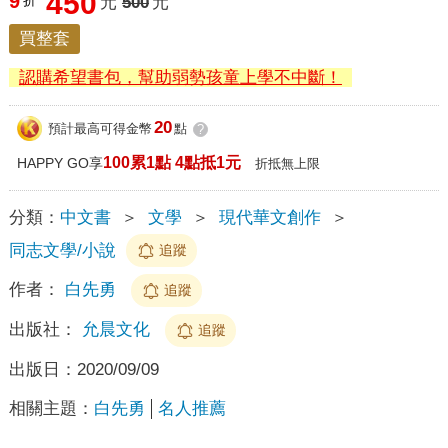
450
9
折
元
500
元
買整套
認購希望書包，幫助弱勢孩童上學不中斷！
20
預計最高可得金幣
點
?
100累1點 4點抵1元
HAPPY GO享
折抵無上限
分類：
中文書
＞
文學
＞
現代華文創作
＞
同志文學/小說
追蹤
作者：
白先勇
追蹤
出版社：
允晨文化
追蹤
出版日：
2020/09/09
相關主題：
白先勇
名人推薦