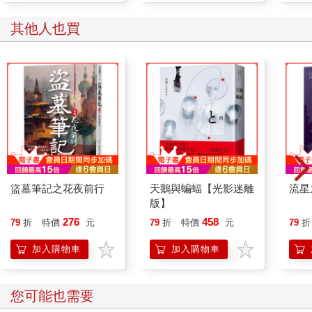
了似的，痛得我們大叫起來。阿雄仔最好吃，我們逗他，拿根冰
棒在他臉上晃一下，說：「叫聲哥哥！」他便伸手來搶，咧開嘴
其他人也買
傻笑，咬著大舌頭，叫道：「高高、高高。」其實他比我們要大
十幾歲，總有三十了。每次出來，他跟在楊教頭身後，手裡總是
大包小包拎著：陳皮梅、加應子、花生酥，一面走一面往嘴裡
塞，見了我們，便揚起手裡的零食，叫道：「要不要？」我們每
人，他都分一點。有時楊教頭看不過去，便用扇子敲他一記腦
袋，罵道：
「你窮大方吧，回頭搞光了，我買根狗屌給你吃！」
盜墓筆記之花夜前行
天鵝與蝙蝠【光影迷離
流星
版】
276
458
79
折
特價
元
79
折
特價
元
79
折
加入購物車
加入購物車
您可能也需要