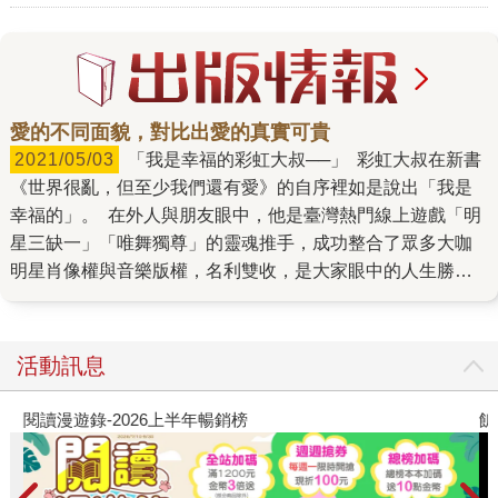
愛的不同面貌，對比出愛的真實可貴
2021/05/03
「我是幸福的彩虹大叔──」 彩虹大叔在新書
《世界很亂，但至少我們還有愛》的自序裡如是說出「我是
幸福的」。 在外人與朋友眼中，他是臺灣熱門線上遊戲「明
星三缺一」「唯舞獨尊」的靈魂推手，成功整合了眾多大咖
明星肖像權與音樂版權，名利雙收，是大家眼中的人生勝利
組；無憂又樂觀的他和親友見面時，總帶著過分燦爛的笑
顏，熱情迷人；他在步入中年後，更找到一生的摯愛佑佑，
結為連理，兩人在親友面前舉辦盛大的婚禮，一起旅居國
活動訊息
外，亦安居在已經通過同性婚姻的臺灣社會。這樣的他，絕
對有資格說自己是幸福的。 然而，現在的彩虹大叔有多幸
閱讀漫遊錄-2026上半年暢銷榜
飢
福，過去的他就經歷過多揪心的混亂。 從小受困在性取向與
自我認同的迷霧之中，生命中一段又一段不論是出於自願或
不情願的感情與身體接觸，才讓他漸漸明白，什麼是愛、什