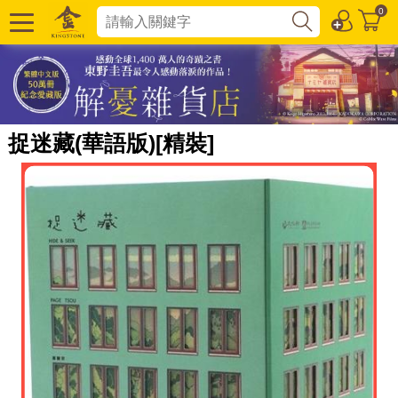
0
捉迷藏(華語版)[精裝]