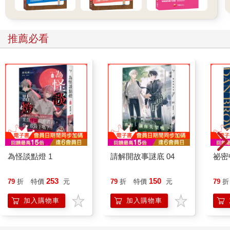
推薦必看
為怪談點燈 1
請解開故事謎底 04
祕密
253
150
79
折
特價
元
79
折
特價
元
79
折
加入購物車
加入購物車