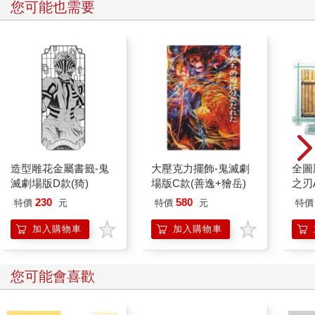
您可能也需要
造型雕花金屬書籤-鬼
大壓克力擺飾-鬼滅劇
全圖
滅劇場版D款(猗)
場版C款(善逸+獪岳)
之刃
230
580
特價
元
特價
元
特價
加入購物車
加入購物車
您可能會喜歡