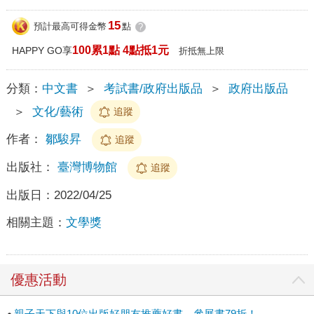
15
預計最高可得金幣
點
?
100累1點 4點抵1元
HAPPY GO享
折抵無上限
分類：
中文書
＞
考試書/政府出版品
＞
政府出版品
＞
文化/藝術
追蹤
作者：
鄒駿昇
追蹤
出版社：
臺灣博物館
追蹤
出版日：
2022/04/25
相關主題：
文學獎
優惠活動
親子天下與10位出版好朋友推薦好書，參展書79折！