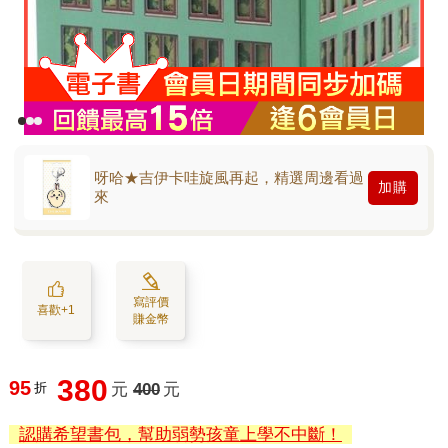
呀哈★吉伊卡哇旋風再起，精選周邊看過
加購
來
寫評價
喜歡+1
賺金幣
380
95
折
元
400
元
認購希望書包，幫助弱勢孩童上學不中斷！