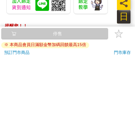
員
日
提醒您！！
金石堂及銀行均不會請您操作ATM! 如接獲電話要求您前往
停售
ATM提款機，請不要聽從指示，以免受騙上當！
※ 本商品會員日滿額金幣加碼回饋最高15倍
退換貨須知：
預訂門市商品
門市庫存
**提醒您，鑑賞期不等於試用期，退回商品須為全新狀態**
依據「消費者保護法」第19條及行政院消費者保護處公告之
「通訊交易解除權合理例外情事適用準則」，以下商品購買
後，除商品本身有瑕疵外，將不提供7天的猶豫期：
易於腐敗、保存期限較短或解約時即將逾期。（如：生
鮮食品）
依消費者要求所為之客製化給付。（客製化商品）
報紙、期刊或雜誌。（含MOOK、外文雜誌）
經消費者拆封之影音商品或電腦軟體。
非以有形媒介提供之數位內容或一經提供即為完成之線
上服務，經消費者事先同意始提供。（如：電子書、電