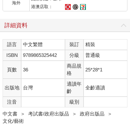
海外
港澳店取：
詳細資料
語言
中文繁體
裝訂
精裝
ISBN
9789865325442
分級
普通級
商品規
頁數
36
25*28*1
格
適讀年
出版地
台灣
全齡適讀
齡
注音
級別
中文書
＞
考試書/政府出版品
＞
政府出版品
＞
文化/藝術