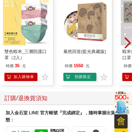
雙色蝦米_三層防護口
驀然回首(藍光典藏版)
蝦米
罩（2入）
口罩
35
1550
特價
元
特價
元
特價
加入購物車
預購限定
訂購/退換貨須知
加入金石堂 LINE 官方帳號『完成綁定』，隨時掌握出貨動
會
態：