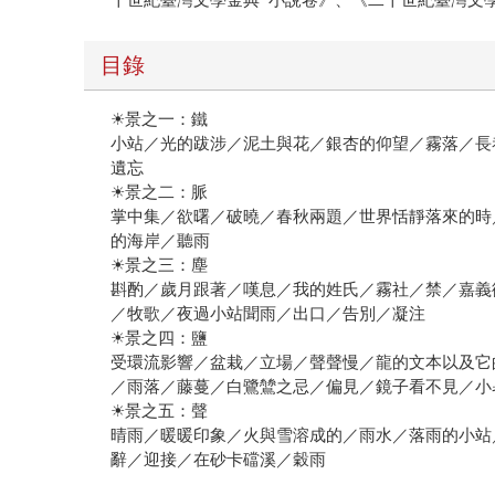
目錄
☀景之一：鐵
小站／光的跋涉／泥土與花／銀杏的仰望／霧落／長
遺忘
☀景之二：脈
掌中集／欲曙／破曉／春秋兩題／世界恬靜落來的時
的海岸／聽雨
☀景之三：塵
斟酌／歲月跟著／嘆息／我的姓氏／霧社／禁／嘉義
／牧歌／夜過小站聞雨／出口／告別／凝注
☀景之四：鹽
受環流影響／盆栽／立場／聲聲慢／龍的文本以及它
／雨落／藤蔓／白鷺鷥之忌／偏見／鏡子看不見／小
☀景之五：聲
晴雨／暖暖印象／火與雪溶成的／雨水／落雨的小站
辭／迎接／在砂卡礑溪／穀雨