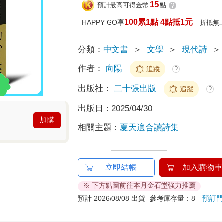
15
預計最高可得金幣
點
?
100累1點 4點抵1元
HAPPY GO享
折抵無
分類：
中文書
＞
文學
＞
現代詩
＞
作者：
向陽
追蹤
?
出版社：
二十張出版
追蹤
?
出版日：
2025/04/30
加購
相關主題：
夏天適合讀詩集
立即結帳
加入購物車
※ 下方點圖前往本月金石堂強力推薦
預計 2026/08/08 出貨
參考庫存量：8
預訂