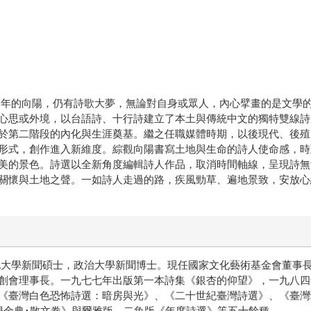
之年的向陽，仍有詩歌大夢，無論對自身或眾人，內心擘畫的是文學
心思或外境，以台語詩、十行詩建立了本土與傳統中文的獨特雙線詩
於第二階段的內化與生涯奠基。繼之任職媒體時期，以後現代、後殖
形式，創作進入新維度。綜觀向陽書寫土地與生命的詩人使命感，時
美的景色。詩選以全新角度編輯詩人作品，取消時間軸線，呈現詩無
關懷與土地之聲。一如詩人走過的路，疾風勁草、遍地景致，安放心
化大學新聞碩士，政治大學新聞博士。現任國家文化藝術基金會董事
創會理事長。一九七七年出版第一本詩集《銀杏的仰望》，一九八四
《臺灣白色恐怖詩選：暗房與光》、《二十世紀臺灣詩選》、《臺灣
學金典･散文卷》與爾雅版、二魚版《年度詩選》等五十餘種。