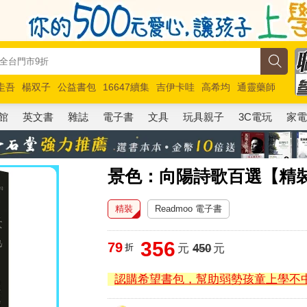
圭吾
楊双子
公益書包
16647續集
吉伊卡哇
高希均
通靈藥師
路邊攤新作
馬斯克
玩具總動員5
超慢跑
館
英文書
雜誌
電子書
文具
玩具親子
3C電玩
家
景色：向陽詩歌百選【精
精裝
Readmoo 電子書
356
79
折
元
450
元
認購希望書包，幫助弱勢孩童上學不