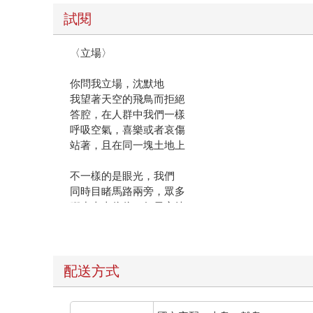
試閱
〈立場〉
你問我立場，沈默地
我望著天空的飛鳥而拒絕
答腔，在人群中我們一樣
呼吸空氣，喜樂或者哀傷
站著，且在同一塊土地上
不一樣的是眼光，我們
同時目睹馬路兩旁，眾多
腳步來來往往。如果忘掉
不同路向，我會答覆你
人類雙腳所踏，都是故鄉
※
※
配送方式
〈菊嘆〉