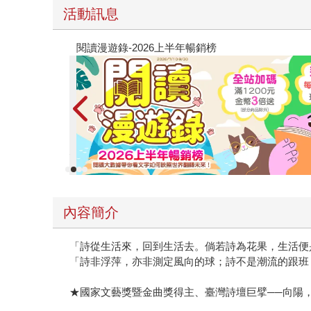
活動訊息
教場電影版
內容簡介
「詩從生活來，回到生活去。倘若詩為花果，生活便
「詩非浮萍，亦非測定風向的球；詩不是潮流的跟班
★國家文藝獎暨金曲獎得主、臺灣詩壇巨擘──向陽