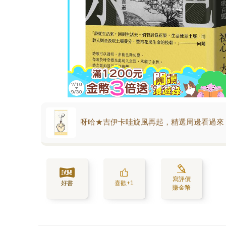
呀哈★吉伊卡哇旋風再起，精選周邊看過來
寫評價
好書
喜歡+1
賺金幣