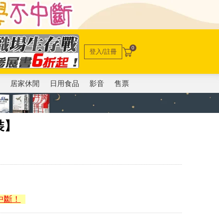
0
登入/註冊
電
居家休閒
日用食品
影音
售票
裝】
中斷！