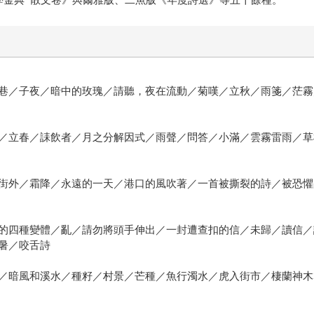
巷／子夜／暗中的玫瑰／請聽，夜在流動／菊嘆／立秋／雨箋／茫霧
／立春／誄飲者／月之分解因式／雨聲／問答／小滿／雲霧雷雨／草
街外／霜降／永遠的一天／港口的風吹著／一首被撕裂的詩／被恐懼
的四種變體／亂／請勿將頭手伸出／一封遭查扣的信／未歸／讀信／
暑／咬舌詩
／暗風和溪水／種籽／村景／芒種／魚行濁水／虎入街市／棲蘭神木