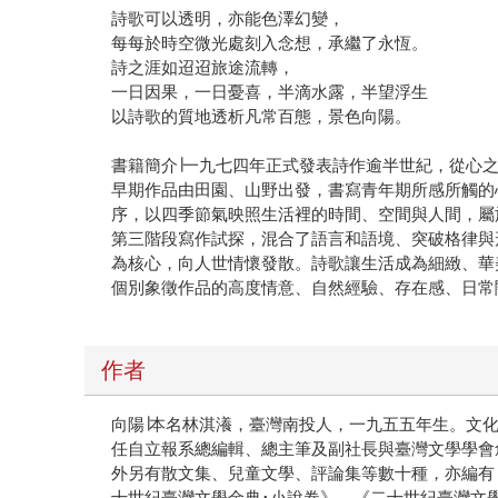
詩歌可以透明，亦能色澤幻變，
每每於時空微光處刻入念想，承繼了永恆。
詩之涯如迢迢旅途流轉，
一日因果，一日憂喜，半滴水露，半望浮生
以詩歌的質地透析凡常百態，景色向陽。
書籍簡介∣一九七四年正式發表詩作逾半世紀，從心
早期作品由田園、山野出發，書寫青年期所感所觸的
序，以四季節氣映照生活裡的時間、空間與人間，屬
第三階段寫作試探，混合了語言和語境、突破格律與
為核心，向人世情懷發散。詩歌讓生活成為細緻、華
個別象徵作品的高度情意、自然經驗、存在感、日常
作者
向陽∣本名林淇瀁，臺灣南投人，一九五五年生。文
任自立報系總編輯、總主筆及副社長與臺灣文學學會
外另有散文集、兒童文學、評論集等數十種，亦編有
十世紀臺灣文學金典･小說卷》、《二十世紀臺灣文