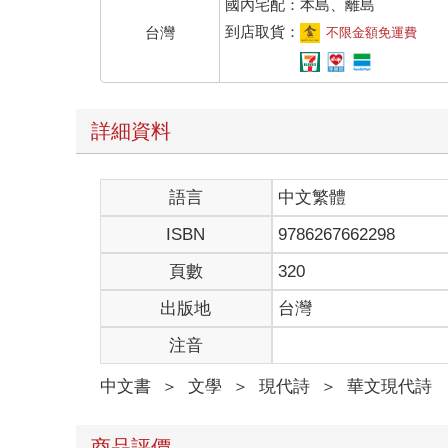
所有的等待，只為金線菊
國內宅配：本島、離島
微笑著在寒夜裡徐徐綻放
到店取貨：
台灣
不限金額免運費
像林中的落葉輕輕，飄下
那種招呼，美如水聲
又微帶些風的怨嗔
讓人從蕨類咬住的小徑
詳細資料
驚見澄黃的月光，還有
傍晚樵夫遺下的柴枝
冷冷鬱結著的
語言
中文繁體
褪了色的幽淒
ISBN
9786267662298
走過總是垂髮低頭，故意
是裝不來的，林外的溪水
頁數
320
緊緊攀著草葉的幾滴淚
出版地
台灣
此刻在風中，瓦解了
妳問我浮萍的邏輯
注音
那就是吧，露珠向大地
沉墜的輕喟。而菊
中文書
＞
文學
＞
現代詩
＞
華文現代詩
尤其金線菊是耐於等待的
寒冬過了就是春天
我用一生來等妳的展顏
商品評價