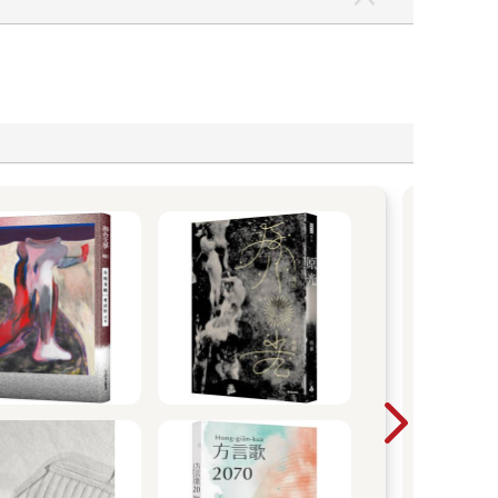
You
單，
味