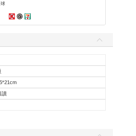
全球
級
5*21cm
適讀