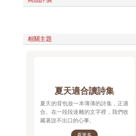
※
※
〈霧落〉
霧落下潮起一般地沖襲
那時仍舊聽到鏗鏘的斧金
相關主題
響自逐漸隱退的山頭
啄啄地，彷彿空谷鳥鳴
悄悄地，霧侵占了小村
霧落下黃昏一般地來臨
此時已經不見落漠的葉蔭
憐視開始發芽的小樹
夏天適合讀詩集
緩慢地，我展讀父親遺下的信
迅速地，霧來窗裡讀我的眼睛
夏天的背包放一本薄薄的詩集，正適
※
※
合。在一段段迷離的文字裡，我們收
〈一首被撕裂的詩〉
藏著說不出口的心事。
一六四五年掉在揚州、嘉定
看更多