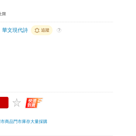
上限
華文現代詩
追蹤
?
門市商品
門市庫存
大量採購