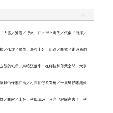
／大雪／髮殤／行旅／在大街上走失／依偎／沼澤／
根／孤煙／驚蟄／瀑布十分／山路／白鷺／走過我們
占領的城堡／烏暗沉落來／在廊柱和落葉之間／大寒
議員仙仔無在厝／村長伯仔欲造橋／一隻鳥仔哮無救
群／白露／山色／秋風讀詩／月亮已經回家去了／秋