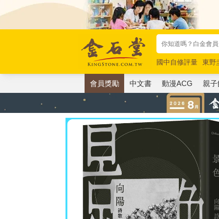
國中自修評量
東野
唯紅花綻放
奧德賽
會員獎勵
中文書
動漫ACG
親子