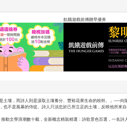
十字殺手【艾迪．弗林系列 前傳
是土壤，而詩人則是汲取土壤養分、豐裕花果生命的枝幹。」──向
，也不是風暴的侍從。詩人只須忠於己所立足的土壤，反映他所來自
，推動文學浪潮數十載，全新概念精裝精選：詩歌景色百選，一名詩