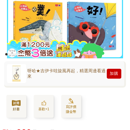
呀哈★吉伊卡哇旋風再起，精選周邊看過
加購
來
寫評價
好書
喜歡+1
賺金幣