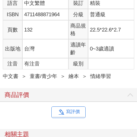
語言
中文繁體
裝訂
精裝
小刺蝟說。
ISBN
4711488871964
分級
普通級
貓頭鷹喜歡幫忙，熱心的動手準備。
商品規
頁數
132
22.5*22.6*2.7
怦怦怦怦！
格
「什麼砰的一聲？」
適讀年
出版地
台灣
0~3歲適讀
鼴鼠很好奇。
齡
注音
有注音
級別
「是爆米花！今天要幫樹懶過生日。」
小刺蝟說。
中文書
＞
童書/青少年
＞
繪本
＞
情緒學習
鼴鼠喜歡分享，帶來各式各樣的點心。
商品評價
怦怦怦怦怦怦怦怦怦！
根本沒有生日派對……
寫評價
要說出來嗎？
不！不要說！
相關主題