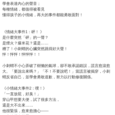
學會表達內心的聲音；
每種情緒，都值得被看見
懂得孩子的小情緒，再大的事件都能勇敢面對！
《情緒大事件1：砰！ 》
是什麼突然「砰」的一聲？
是煙火？爆米花？還是……
糟了！小刺蝟的心臟突然跳得好大聲！
怦！怦怦！怦怦怦！！
小刺蝟不小心弄破了樹懶的氣球，卻不敢承認錯誤，謊言愈滾愈
大。「要說出來嗎？」「不！不要說吧！」當謊言被揭穿，小刺
蝟反省自己，並學會勇敢道歉，努力以行動修復關係。
《小情緒大事件2：噗！》
「一直放屁，好臭！」
穿山甲想要大便，試了很多方法，
還是大不出來……
他很緊張，愈來愈擔心——