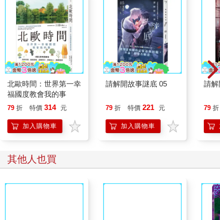
趴下來。
噗
「什麼味道？好臭！」小刺蝟說。
「我一直放屁，可是大不出來，怎麼辦？」
穿山甲很沮喪。
北歐時間：世界第一幸
請解開故事謎底 05
請解
噗
福國度教會我的事
314
221
79
折
特價
元
79
折
特價
元
79
折
「如果喝很多水，把便便推出去呢？」
小刺蝟想到這個辦法。
加入購物車
加入購物車
結果……
噗 噗 噗 噗
其他人也買
喝太多水，肚子快要爆炸了！
這樣就不能吃軟綿綿的蛋糕，