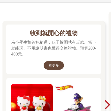
砰！
小情緒大事件2：噗！
穿山甲有很多擔心不完的事：
收到就開心的禮物
鱗片有沒有變少？
為小學生和爸媽精選，孩子拆開就有反應、當下
小花會不會口渴？
就能玩、不用說明書也懂得交換禮物。預算200-
螞蟻會不會迷路？
400元。
連上廁所也要仔細的
看更多
記錄下來。
噗 噗 噗 噗 噗
咦？為什麼大不出來？
穿山甲好緊張，趕快去找貓頭鷹幫忙。
「放鬆心情，就會大出來了。」貓頭鷹說。