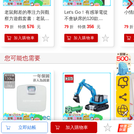
「請幫幫我！我的寶寶被困住了！」
老鼠郵差的專注力與觀
Let‘s Go！有感筆電從
小情
察力遊戲套書：老鼠郵
不會缺席的120款
好！
差來了！+老鼠郵差一
Roblox最極限遊戲
576
356
79
折
特價
元
79
折
特價
元
79
折
路找找找！(全套2冊)
鼴鼠連忙和兔子媽媽一起挖。
加入購物車
加入購物車
「請……幫……幫……我！」
您可能也需要
好！
「謝謝……你的……燈……
我……在找……
樹上的……氣球。」
鼴鼠繼續往前走。
「救命！
誰來幫幫我！」
【日本dretec】日本健
TOMICA 新城鎮 變形
202
立即結帳
加入購物車
康體重計-指針機械式-
挖土機 內附小車 砂石
彩色