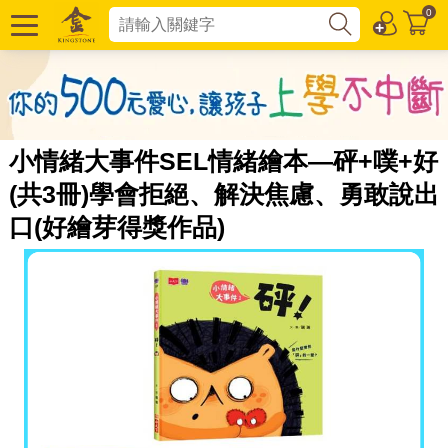
0
小情緒大事件SEL情緒繪本—砰+噗+好
(共3冊)學會拒絕、解決焦慮、勇敢說出
口(好繪芽得獎作品)