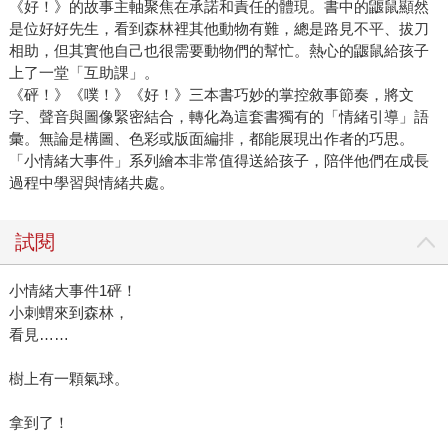
《好！》的故事主軸聚焦在承諾和責任的體現。書中的鼴鼠顯然
是位好好先生，看到森林裡其他動物有難，總是路見不平、拔刀
相助，但其實他自己也很需要動物們的幫忙。熱心的鼴鼠給孩子
上了一堂「互助課」。
《砰！》《噗！》《好！》三本書巧妙的掌控敘事節奏，將文
字、聲音與圖像緊密結合，轉化為這套書獨有的「情緒引導」語
彙。無論是構圖、色彩或版面編排，都能展現出作者的巧思。
「小情緒大事件」系列繪本非常值得送給孩子，陪伴他們在成長
過程中學習與情緒共處。
試閱
小情緒大事件1砰！
小刺蝟來到森林，
看見……
樹上有一顆氣球。
拿到了！