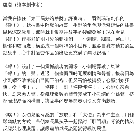
唐唐（繪本創作者）
當我在擔任「第三屆好繪芽獎」評審時，一看到瑞瑞創作的
《砰！》，就被書中幽默的故事、生動的角色與活潑輕快的插畫
風格深深吸引，那時就非常期待故事的後續發展！現在看見
《砰！》裡那群鮮明可愛的動物們——小刺蝟、鼴鼠、穿山甲、
樹懶和貓頭鷹，構築成一個獨特的小世界，並各自擁有精彩的生
動故事，心中對這套作品的出版更充滿了無限祝福！
《砰！》設計了一個震撼讀者的開場：小刺蝟弄破了氣球，
「砰！」的一聲，透過一個畫面同時開展劇情和聲響；接著因為
小刺蝟不敢承認自己闖下的禍，但又害怕被揭發，心臟開始狂
跳，從「怦！」、「怦怦！」到「怦怦怦怦！」，心跳愈來愈
快、愈來愈大聲，從氣球爆破的聲音變成了小刺蝟的心跳聲，搭
配簡潔易懂的構圖，讓故事的發展節奏明快又充滿刺激。
《噗！》以幼兒最有感的「放屁」和「大便」為事件主題，用輕
鬆幽默的方式，帶領家長與孩子一起探討「肛門期」背後的情緒
反應與心理議題，讓嚴肅的成長議題變得親切易懂。