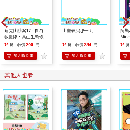
也不能喝酸酸甜甜的果汁，
而且我的屁這麼臭，大家以後會不會
不想跟我一起玩了……
達克比辦案17：圈谷
上臺表演那一天
阿斯
救援隊：高山生態環境
Min
小情緒大事件3：好！
與臺灣山脈的特色
鑑大
300
284
不得了了！
79
折
特價
元
79
折
特價
元
79
折
雨一直下個不停，鼴鼠家裡淹水啦！
加入購物車
加入購物車
鼴鼠急忙出門，去找修房子的材料！
其他人也看
沒想到他剛走出家門，就聽到——
「請幫幫我！」
咦？
好！
「謝謝你！要是翅膀淋溼，我就飛不動了。」
貓頭鷹感激的說。