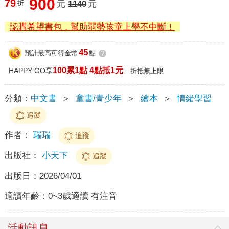
900
79
折
元
1140
元
認購希望書包，幫助弱勢孩童上學不中斷！
45
預計最高可得金幣
點
?
100累1點 4點抵1元
HAPPY GO享
折抵無上限
分類：
中文書
＞
童書/青少年
＞
繪本
＞
情緒學習
追蹤
作者：
瑞瑞
追蹤
出版社：
小天下
追蹤
出版日：
2026/04/01
適讀年齡：
0~3歲適讀 有注音
活動訊息