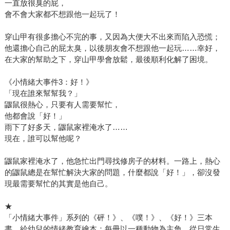
一直放很臭的屁，
會不會大家都不想跟他一起玩了！
穿山甲有很多擔心不完的事，又因為大便大不出來而陷入恐慌；
他還擔心自己的屁太臭，以後朋友會不想跟他一起玩……幸好，
在大家的幫助之下，穿山甲學會放鬆，最後順利化解了困境。
《小情緒大事件3：好！》
「現在誰來幫幫我？」
鼴鼠很熱心，只要有人需要幫忙，
他都會說「好！」
雨下了好多天，鼴鼠家裡淹水了……
現在，誰可以幫他呢？
鼴鼠家裡淹水了，他急忙出門尋找修房子的材料。一路上，熱心
的鼴鼠總是在幫忙解決大家的問題，什麼都說「好！」，卻沒發
現最需要幫忙的其實是他自己。
★
「小情緒大事件」系列的《砰！》、《噗！》、《好！》三本
書，給幼兒的情緒教育繪本：每冊以一種動物為主角，從日常生