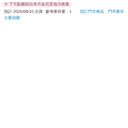
鼴鼠好不容易找到了木頭，
※ 下方點圖前往本月金石堂強力推薦
白色(BS-306WTKO)
車 玩具車 多美小汽車
680
1060
77
折
特價
元
83
折
特價
元
66
折
又聽到求救的聲音。
預計 2026/08/10 出貨
參考庫存量：1
預訂門市商品
門市庫存
大量採購
加入購物車
加入購物車
好！
原來是小刺蝟掉進泥沼裡了……
您可能會喜歡
鼴鼠用手中的木頭救了小刺蝟。
「我好餓！請幫幫我！」
好……
鼴鼠拿出背包裡的食物，和狐狸分享。
走著走著，他又遇見了貓頭鷹。
【電子書】小狐狸的帽
沙丘 1+2 套裝版 DVD
【日本
子
鷗】
(8款
「快來幫忙！」
259
888
特價
元
特價
元
69
折
Kit
企鵝
電子書
加入購物車