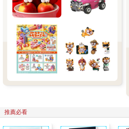
吸……呼……
吸……呼……
呼……呼……太放鬆了！
貓頭鷹自己睡著了。
穿山甲去找樹懶幫忙。
「一起做瑜珈，動一動，就會大出來了。」
樹懶提議。
慢、慢……
吐氣，
把手張開；
吸氣，
推薦必看
舉起腳；
慢、慢……