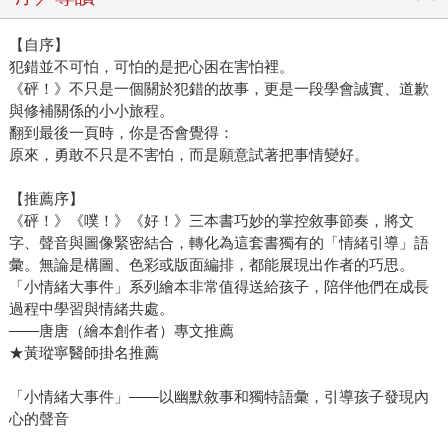
【自序】
犯錯並不可怕，可怕的是把心困在害怕裡。
《砰！》不只是一個關於犯錯的故事，更是一段學會誠實、道歉
與修補關係的小小旅程。
翻到最後一頁時，你是否會覺得：
原來，勇敢不只是不害怕，而是願意試著把事情變好。
【推薦序】
《砰！》《噗！》《好！》三本書巧妙的掌控敘事節奏，將文
字、聲音與圖像緊密結合，轉化為這套書獨有的「情緒引導」語
彙。無論是構圖、色彩或版面編排，都能展現出作者的巧思。
「小情緒大事件」系列繪本非常值得送給孩子，陪伴他們在成長
過程中學習與情緒共處。
——唐唐（繪本創作者）專文推薦
★黃瑽寧醫師掛名推薦
「小情緒大事件」——以幽默敘事和獨特語彙，引導孩子發現內
心的聲音