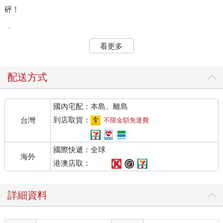
砰！
糟了……
看更多
怦！
「什麼砰的一聲？」
配送方式
穿山甲很擔心。
國內宅配：本島、離島
「是煙火！今天要幫樹懶過生日。」
小刺蝟說。
到店取貨：
台灣
不限金額免運費
穿山甲喜歡驚喜，開心的布置場地。
國際快遞：全球
海外
怦怦！
港澳店取：
「什麼砰的一聲？」
詳細資料
貓頭鷹也被吵醒。
「是拉炮！今天要幫樹懶過生日。」