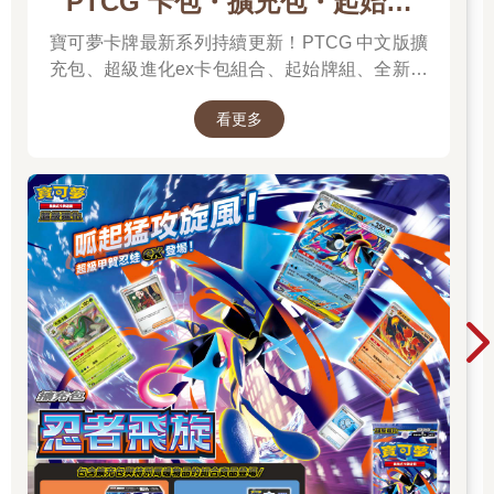
PTCG 卡包・擴充包・起始牌
組．最新卡牌＆組合一次看
寶可夢卡牌最新系列持續更新！PTCG 中文版擴
充包、超級進化ex卡包組合、起始牌組、全新周
邊一次彙整，新彈上市不漏接，快速找到你要的
看更多
寶可夢卡牌！