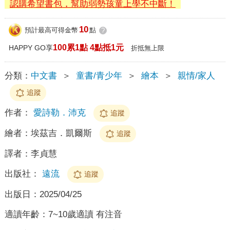
認購希望書包，幫助弱勢孩童上學不中斷！
10
預計最高可得金幣
點
?
100累1點 4點抵1元
HAPPY GO享
折抵無上限
分類：
中文書
＞
童書/青少年
＞
繪本
＞
親情/家人
追蹤
作者：
愛詩勒．沛克
追蹤
繪者：
埃茲吉．凱爾斯
追蹤
譯者：
李貞慧
出版社：
遠流
追蹤
出版日：
2025/04/25
適讀年齡：
7~10歲適讀 有注音