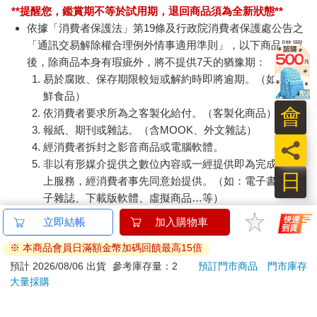
**提醒您，鑑賞期不等於試用期，退回商品須為全新狀態**
依據「消費者保護法」第19條及行政院消費者保護處公告之
「通訊交易解除權合理例外情事適用準則」，以下商品購買
後，除商品本身有瑕疵外，將不提供7天的猶豫期：
易於腐敗、保存期限較短或解約時即將逾期。（如：生
鮮食品）
會
依消費者要求所為之客製化給付。（客製化商品）
報紙、期刊或雜誌。（含MOOK、外文雜誌）
員
經消費者拆封之影音商品或電腦軟體。
非以有形媒介提供之數位內容或一經提供即為完成之線
日
上服務，經消費者事先同意始提供。（如：電子書、電
子雜誌、下載版軟體、虛擬商品…等）
已拆封之個人衛生用品。（如：內衣褲、刮鬍刀、除毛
立即結帳
加入購物車
刀…等）
※ 本商品會員日滿額金幣加碼回饋最高15倍
若非上列種類商品，均享有到貨7天的猶豫期（含例假
日）。
預計 2026/08/06 出貨
參考庫存量：2
預訂門市商品
門市庫存
大量採購
辦理退換貨時，商品（組合商品恕無法接受單獨退貨）必須
是您收到商品時的原始狀態（包含商品本體、配件、贈品、
保證書、所有附隨資料文件及原廠內外包裝…等），請勿直