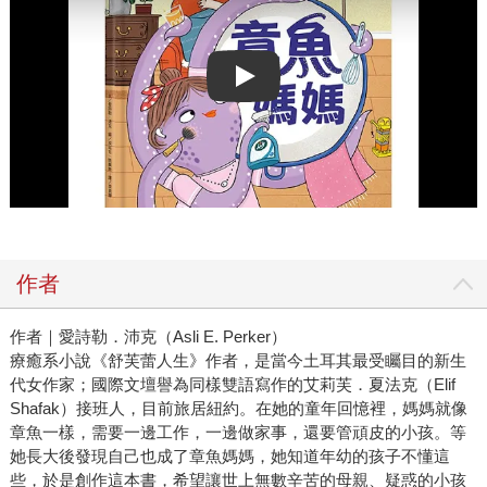
Play video
作者
作者｜愛詩勒．沛克（Asli E. Perker）
療癒系小說《舒芙蕾人生》作者，是當今土耳其最受矚目的新生
代女作家；國際文壇譽為同樣雙語寫作的艾莉芙．夏法克（Elif
Shafak）接班人，目前旅居紐約。在她的童年回憶裡，媽媽就像
章魚一樣，需要一邊工作，一邊做家事，還要管頑皮的小孩。等
她長大後發現自己也成了章魚媽媽，她知道年幼的孩子不懂這
些，於是創作這本書，希望讓世上無數辛苦的母親、疑惑的小孩