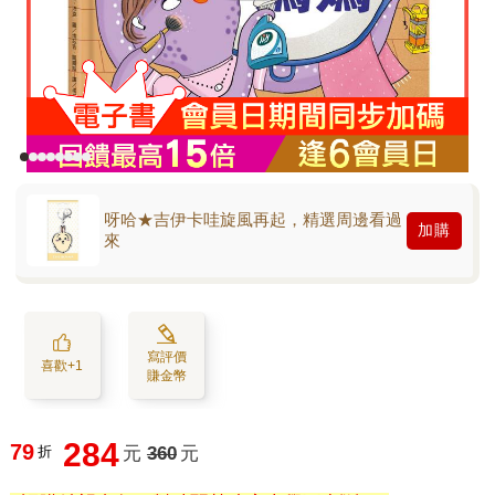
呀哈★吉伊卡哇旋風再起，精選周邊看過
加購
來
寫評價
喜歡+1
賺金幣
284
79
折
元
360
元