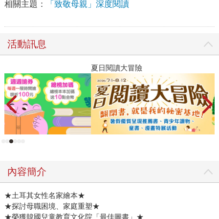
相關主題：
「致敬母親」深度閱讀
活動訊息
夏日閱讀大冒險
P
內容簡介
★土耳其女性名家繪本★
★探討母職困境、家庭重塑★
★榮獲韓國兒童教育文化院「最佳圖書」★