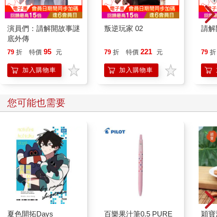
演員們：請解開故事謎
叛逆玩家 02
請解
底外傳
95
221
79
折
特價
元
79
折
特價
元
79
折
加入購物車
加入購物車
您可能也需要
夏色開拓Days
百樂果汁筆0.5 PURE
穎寶