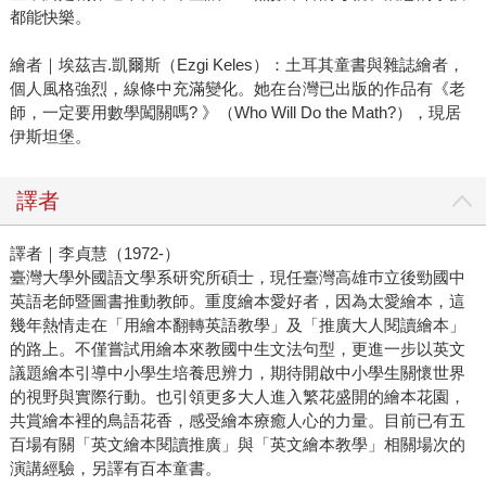
都能快樂。
繪者｜埃茲吉.凱爾斯（Ezgi Keles）：土耳其童書與雜誌繪者，
個人風格強烈，線條中充滿變化。她在台灣已出版的作品有《老
師，一定要用數學闖關嗎? 》（Who Will Do the Math?），現居
伊斯坦堡。
譯者
譯者｜李貞慧（1972-）
臺灣大學外國語文學系研究所碩士，現任臺灣高雄巿立後勁國中
英語老師暨圖書推動教師。重度繪本愛好者，因為太愛繪本，這
幾年熱情走在「用繪本翻轉英語教學」及「推廣大人閱讀繪本」
的路上。不僅嘗試用繪本來教國中生文法句型，更進一步以英文
議題繪本引導中小學生培養思辨力，期待開啟中小學生關懷世界
的視野與實際行動。也引領更多大人進入繁花盛開的繪本花園，
共賞繪本裡的鳥語花香，感受繪本療癒人心的力量。目前已有五
百場有關「英文繪本閱讀推廣」與「英文繪本教學」相關場次的
演講經驗，另譯有百本童書。