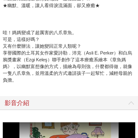
★幽默、溫暖，讓人看得淚流滿面，卻又療癒★
哇！媽媽變成了超厲害的八爪章魚。
可是，這樣好嗎？
又有什麼辦法，讓她變回正常人類呢？
享譽國際的土耳其女作家愛詩勒．沛克（Asli E. Perker）和白烏
鴉獎畫家（Ezgi Keleş）聯手創作了這本療癒系繪本《章魚媽
媽》，以幽默富想像的方式，描繪為母則強，什麼都得做，就像
一隻八爪章魚，並用溫柔的方式邀請孩子一起幫忙，減輕母親的
負擔。
影音介紹