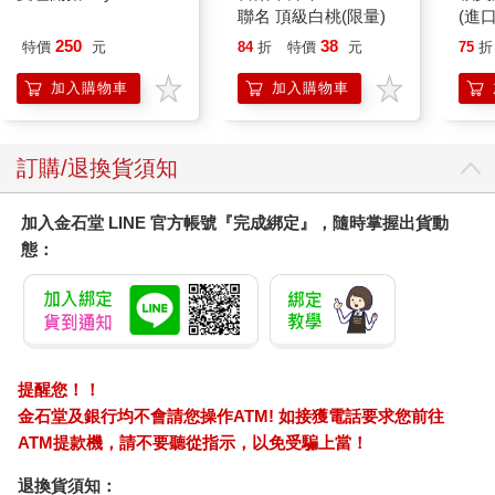
聯名 頂級白桃(限量)
(進
250
38
特價
元
84
折
特價
元
75
折
加入購物車
加入購物車
訂購/退換貨須知
加入金石堂 LINE 官方帳號『完成綁定』，隨時掌握出貨動
態：
提醒您！！
金石堂及銀行均不會請您操作ATM! 如接獲電話要求您前往
ATM提款機，請不要聽從指示，以免受騙上當！
退換貨須知：