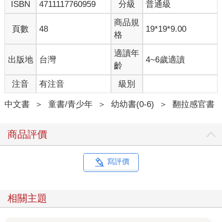
ISBN
4711117760959
分級
普通級
商品規
頁數
48
19*19*9.00
格
適讀年
出版地
台灣
4~6歲適讀
齡
注音
有注音
級別
中文書
＞
童書/青少年
＞
幼幼書(0-6)
＞
翻拉感官書
商品評價
寫評價
相關主題