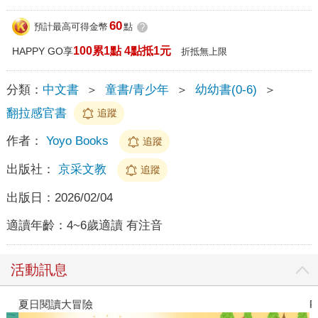
60
預計最高可得金幣
點
?
100累1點 4點抵1元
HAPPY GO享
折抵無上限
分類：
中文書
＞
童書/青少年
＞
幼幼書(0-6)
＞
翻拉感官書
追蹤
作者：
Yoyo Books
追蹤
出版社：
京采文教
追蹤
出版日：
2026/02/04
適讀年齡：
4~6歲適讀 有注音
活動訊息
夏日閱讀大冒險
P