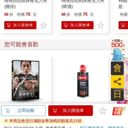
哩哩扣扣招牌壓克力夾
哩哩扣扣招牌壓克力夾
時錄
(雞排)
(啤酒)
藍
75
75
88
折
特價
元
88
折
特價
元
特價
加入購物車
加入購物車
您可能會喜歡
會
員
日
絕地逃生 DVD
德國Alpecin-強健髮根
超幸
立即結帳
加入購物車
控油無矽靈咖啡因洗髮
焙材
※ 本商品會員日滿額金幣加碼回饋最高15倍
凝露375ml/瓶-C1強健
愛配
399
1169
特價
元
73
折
特價
元
79
折
髮根(護髮洗髮精/男士