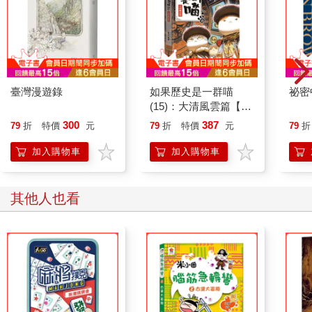
臺灣漫遊錄
如果歷史是一群喵
祕密
(15)：大清風雲篇【萌
貓漫畫學歷史】
300
387
79
折
特價
元
79
折
特價
元
79
折
加入購物車
加入購物車
其他人也看