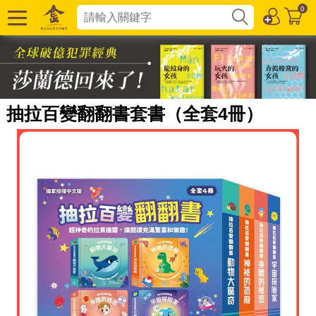
0
抽拉百變翻翻書套書（全套4冊）