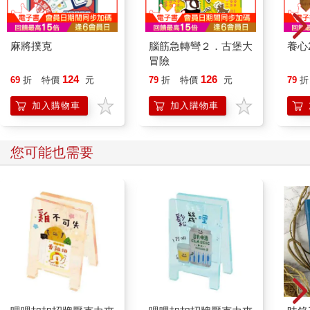
麻將撲克
腦筋急轉彎２．古堡大
養心
冒險
124
126
69
折
特價
元
79
折
特價
元
79
折
加入購物車
加入購物車
您可能也需要