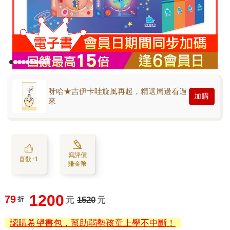
呀哈★吉伊卡哇旋風再起，精選周邊看過
加購
來
寫評價
喜歡+1
賺金幣
1200
79
折
元
1520
元
認購希望書包，幫助弱勢孩童上學不中斷！