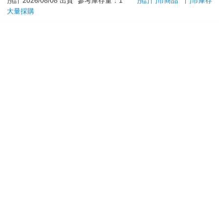
預計 2026/08/08 出貨
參考庫存量：1
預訂門市商品
門市庫存
調理頭皮洗髮液/0矽靈
大量採購
加入購物車
加入購物車
滋潤洗頭髮水/一般髮
質適用)
訂購/退換貨須知
加入金石堂 LINE 官方帳號『完成綁定』，隨時掌握出貨動
態：
提醒您！！
金石堂及銀行均不會請您操作ATM! 如接獲電話要求您前往
ATM提款機，請不要聽從指示，以免受騙上當！
退換貨須知：
**提醒您，鑑賞期不等於試用期，退回商品須為全新狀態**
依據「消費者保護法」第19條及行政院消費者保護處公告之