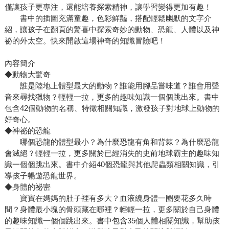
僅讓孩子更專注，還能培養探索精神，讓學習變得更加有趣！
書中的插圖充滿童趣，色彩鮮豔，搭配輕鬆幽默的文字介
紹，讓孩子在翻頁的驚喜中探索奇妙的動物、恐龍、人體以及神
祕的外太空。快來開啟這場神奇的知識冒險吧！
內容簡介
◆動物大驚奇
誰是陸地上體型最大的動物？誰能用腳品嘗味道？誰會用聲
音來尋找獵物？輕輕一拉，更多的趣味知識一個個跳出來。書中
包含42個動物的名稱、特徵相關知識，激發孩子對地球上動物的
好奇心。
◆神祕的恐龍
哪個恐龍的體型最小？為什麼恐龍有角和背棘？為什麼恐龍
會滅絕？輕輕一拉，更多關於已經消失的史前地球霸主的趣味知
識一個個跳出來。書中介紹40個恐龍與其他爬蟲類相關知識，引
導孩子暢遊恐龍世界。
◆身體的祕密
寶寶在媽媽的肚子裡有多大？血液繞身體一圈要花多久時
間？身體最小塊的骨頭藏在哪裡？輕輕一拉，更多關於自己身體
的趣味知識一個個跳出來。書中包含35個人體相關知識，幫助孩