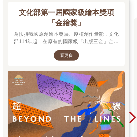
文化部第一屆國家級繪本獎項
「金繪獎」
為扶持我國原創繪本發展、厚植創作量能，文化
部114年起，在原有的國家級「出版三金」金鼎
獎、金漫獎、金典獎外，新增「金繪獎」，希望
看更多
促進台灣圖文出版的多元發展。獎項分為「特別
貢獻獎」、「繪本新人獎」、「繪本編輯獎」、
「跨域應用獎」、「年度繪本獎」，以及「金繪
大獎」。