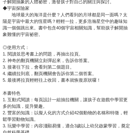
子解開抽象的人體祕密，激發孩子對自己的關注與探討。
◆宇宙探險家
地球最大的海洋是什麼？人們看到的月球都是同一面嗎？太
陽是宇宙中最大的恆星嗎？輕輕一拉，更多浩瀚星空中的趣味知
識一個個跳出來。書中包含40個宇宙相關知識，幫助孩子解開抽
象難懂的宇宙祕密。
◎使用方式：
1. 閱讀並思考書上的問題，再抽出拉頁。
2. 神奇的翻頁機關立刻彈起來，告訴你答案。
3. 接著往下拉，會看到第二個題目。
4. 繼續拉到底，翻頁機關會告訴你第二個答案。
5. 最後將拉頁輕輕往上收回，書本就恢復原狀囉！
本書特色
1. 互動式閱讀：每頁設計一組抽拉機關，讓孩子在遊戲中學習更
多的知識，提升樂趣。
2. 豐富的知識：以擬人化的方式介紹42個動物的名稱和特徵，輕
鬆學習動物知識。
3. 玩樂中學習：內容淺顯易懂，適合3歲以上幼兒啟蒙學習，奠定
自然科學基礎。