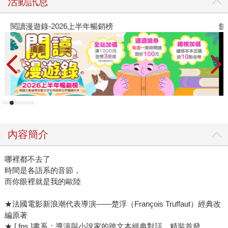
活動訊息
閱讀漫遊錄-2026上半年暢銷榜
飢
內容簡介
哪裡都不去了
時間是各語系的音節，
而你眼裡就是我的歐陸
★法國電影新浪潮代表導演——楚浮（François Truffaut）經典改
編原著
★ [ fps ]書系：導演與小說家的跨文本經典對話，精裝首發