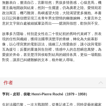
無數表白，釐清自己，言辭坦然；男孩多情善感，心猿意馬，機
運主義地開啟與結束，然則一生擺盪，仍為廣袤之陸。愛情宛若
政治寓言，機巧難測，島嶼遙望大陸，大陸渴望更多擁抱。本書
以日記與書信體呈現三名青年男女戀情的幽微婉轉，大量言外之
意於文字留白處被細膩暈染而出——臆測與假想，歡快與不安。
故事多方隱喻，特別是女性在二十世紀初的舊時代束縛下，所表
現的任性與纖細，獲得法國導演楚浮的青睞，轉化為大銀幕影
像，以心理寫實的電影語法，描繪三人情愛曲折，讓小說與電影
互為援引；反覆的重逢與告別裡，情感中人的念想瞬息萬變，為
愛疲於奔命，甚至楚浮與侯歇對結局的鋪排各異，更似一場觀點
對奕，讓原已糾纏難解的文本，格外耐人尋味。
作者
亨利－皮耶．侯歇
Henri-Pierre Roché
（
1979
－
1959
）
生於法國巴黎，一次大戰期間，從事記者工作，同時是藝術藏家