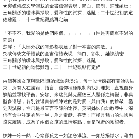
★突破傳統文學體裁的全書信體表現，簡白、節制、鋪陳縝密；
三角關係的曖昧與掙脫，愛和性的試探、迷亂；二十世紀初的道
德難題，二十一世紀觀點再定錨
「不不不、我愛的是他們兩個。」→→→→（性是再簡單不過的
問題）
楚浮：「大部分我的電影都表達了對一本書的崇敬。」
突破傳統文學體裁的全書信體表現，簡白、節制、鋪陳縝密
三角關係的曖昧與掙脫，愛和性的試探、迷亂
二十世紀初的道德難題，二十一世紀觀點再定錨
兩個英國女孩與歐陸∣無論熾熱與淡泊，每一段情感都有開始與結
束，所有人在國籍、語言、信仰種種限制內找到理想，直視自身
缺陷並尋找平衡。安娜、米瑞兒與克羅德三人關係之轉變，非典
型多邊戀，各別往返書信裡陳述的是對愛（與自我）的推敲、鑿
刻與試探，性只是最直言不諱的途徑。英國姊妹自幼教養中，深
信有命中注定的另一半，為之奉獻、喜樂；而極具魅力的法國男
孩克羅德，成為了兩個女孩的激情燃點，更是視野的拓望者。
姊妹一冷一熱，心緒卻反之一如湍急瀑流、一如悠揚靜水，藉由