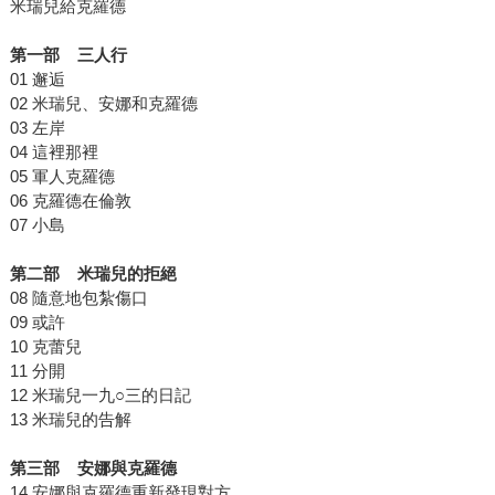
米瑞兒給克羅德
第一部 三人行
01 邂逅
02 米瑞兒、安娜和克羅德
03 左岸
04 這裡那裡
05 軍人克羅德
06 克羅德在倫敦
07 小島
第二部 米瑞兒的拒絕
08 隨意地包紮傷口
09 或許
10 克蕾兒
11 分開
12 米瑞兒一九○三的日記
13 米瑞兒的告解
第三部 安娜與克羅德
14 安娜與克羅德重新發現對方