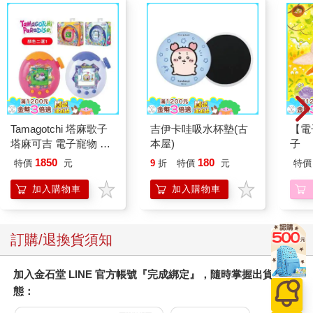
Tamagotchi 塔麻歌子
吉伊卡哇吸水杯墊(古
【電
塔麻可吉 電子寵物 樂
本屋)
子
園系列（熱帶橙果／極
1850
180
特價
元
9
折
特價
元
特價
地冰雪）
加入購物車
加入購物車
訂購/退換貨須知
加入金石堂 LINE 官方帳號『完成綁定』，隨時掌握出貨動
態：