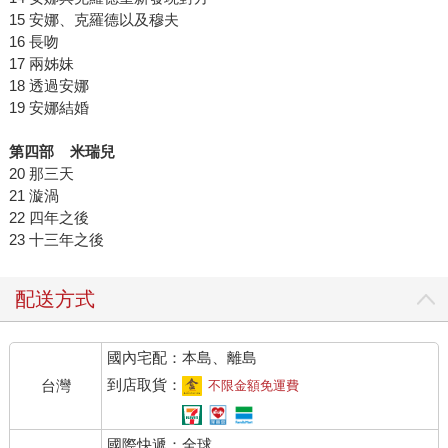
15 安娜、克羅德以及穆夫
16 長吻
17 兩姊妹
18 透過安娜
19 安娜結婚
第四部 米瑞兒
20 那三天
21 漩渦
22 四年之後
23 十三年之後
配送方式
國內宅配：本島、離島
到店取貨：
台灣
不限金額免運費
國際快遞：全球