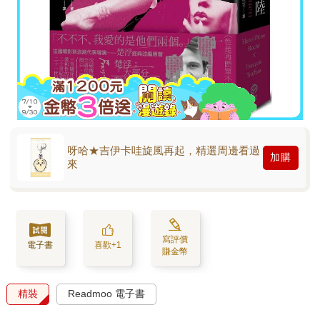
呀哈★吉伊卡哇旋風再起，精選周邊看過
加購
來
寫評價
電子書
喜歡+1
賺金幣
精裝
Readmoo 電子書