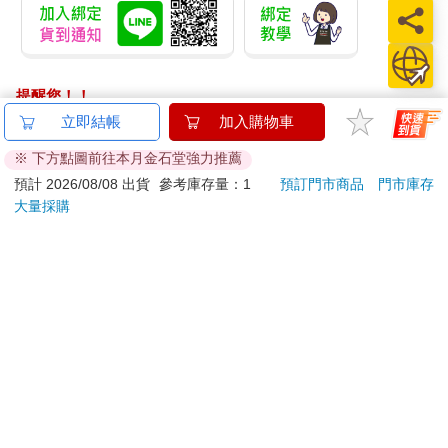
提醒您！！
金石堂及銀行均不會請您操作ATM! 如接獲電話要求您前往
立即結帳
加入購物車
ATM提款機，請不要聽從指示，以免受騙上當！
※ 下方點圖前往本月金石堂強力推薦
退換貨須知：
預計 2026/08/08 出貨
參考庫存量：1
預訂門市商品
門市庫存
大量採購
**提醒您，鑑賞期不等於試用期，退回商品須為全新狀態**
依據「消費者保護法」第19條及行政院消費者保護處公告之
「通訊交易解除權合理例外情事適用準則」，以下商品購買
後，除商品本身有瑕疵外，將不提供7天的猶豫期：
易於腐敗、保存期限較短或解約時即將逾期。（如：生
鮮食品）
依消費者要求所為之客製化給付。（客製化商品）
報紙、期刊或雜誌。（含MOOK、外文雜誌）
經消費者拆封之影音商品或電腦軟體。
非以有形媒介提供之數位內容或一經提供即為完成之線
上服務，經消費者事先同意始提供。（如：電子書、電