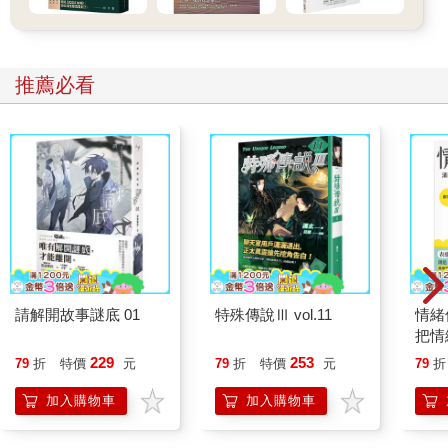
推薦必看
請解開故事謎底 01
特殊傳說Ⅲ vol.11
情緒
把情
誰都
229
253
79
折
特價
元
79
折
特價
元
79
折
加入購物車
加入購物車