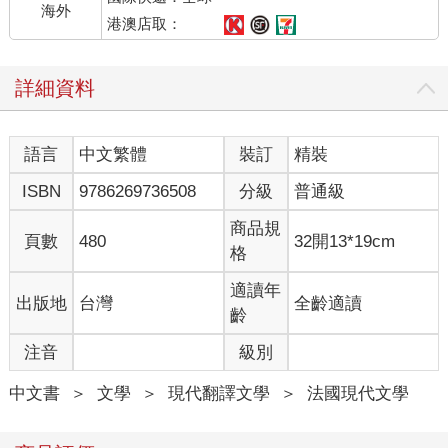
海外
港澳店取：
詳細資料
語言
中文繁體
裝訂
精裝
ISBN
9786269736508
分級
普通級
商品規
頁數
480
32開13*19cm
格
適讀年
出版地
台灣
全齡適讀
齡
注音
級別
中文書
＞
文學
＞
現代翻譯文學
＞
法國現代文學