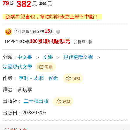
382
79
折
元
484
元
認購希望書包，幫助弱勢孩童上學不中斷！
15
預計最高可得金幣
點
?
100累1點 4點抵1元
HAPPY GO享
折抵無上限
分類：
中文書
＞
文學
＞
現代翻譯文學
＞
法國現代文學
追蹤
作者：
亨利－皮耶．侯歇
追蹤
譯者：
黃琪雯
出版社：
二十張出版
追蹤
出版日：
2023/07/05