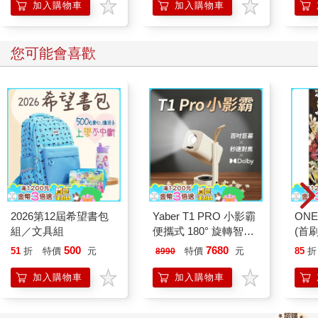
加入購物車
加入購物車
「打從我簽下那張匯票的那天起……」
「都要一年啦！」高利貸業者酸溜溜地打斷他：「我已經讓你換
票三次了，大家可別忘記啊！」
您可能會喜歡
「大家也不要忘了，每延一次你都拿了五十萬。薄格利，聽我
說……我向來不是個道德楷模，但我並不是不老實的人，而且從
以前到現在……」
「從以前到現在，你做了不少骯髒事。更不要說你從你大舅子那
裡拐了不少錢。如此看來，多髒一點或少髒一點……」
朱利安一聽大為激動，站起身來：「什麼意思，我做了什麼骯髒
事？」
「你是有跳票紀錄的。你可能是想耍詐……」
「可能吧！」庫爾托瓦承認：「可見只要有辦法，我們就不用走
到那一步。」
「不會有辦法的。只要你一直搞這些小手段，我又想要回我的本
2026第12屆希望書包
Yaber T1 PRO 小影霸
ONE
錢。」
組／文具組
便攜式 180° 旋轉智能
(首刷
他又一次用手帕抹乾雙手。他冰冷的笑聲嘎嘎作響，像一扇不好
投影機
500
7680
51
折
特價
元
特價
元
85
折
8990
客的門：「快點吧。你肯定和哪位小姐有約。」
「我說薄格利呀，該不會……你是嫉妒我吧？」
加入購物車
加入購物車
被點名的那位跳了起來：「嫉妒？有什麼好嫉妒的？我的天。你
真的是瘋了！」