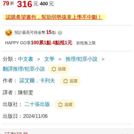
316
79
折
元
400
元
認購希望書包，幫助弱勢孩童上學不中斷！
15
預計最高可得金幣
點
?
100累1點 4點抵1元
HAPPY GO享
折抵無上限
分類：
中文書
＞
文學
＞
推理/犯罪小說
＞
翻譯推理/犯罪小說
追蹤
作者：
諾艾爾．卡列夫
追蹤
譯者：
陳郁雯
出版社：
二十張出版
追蹤
出版日：
2024/11/06