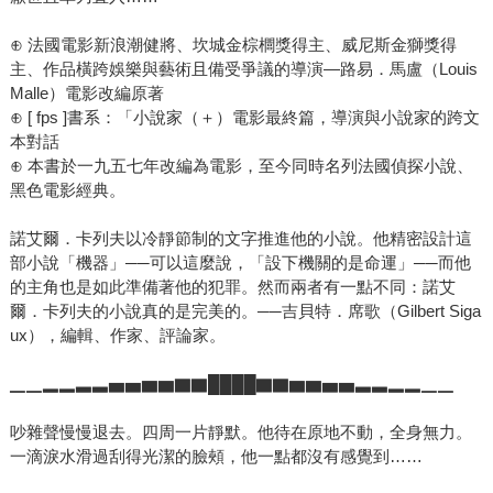
⊕ 法國電影新浪潮健將、坎城金棕櫚獎得主、威尼斯金獅獎得
主、作品橫跨娛樂與藝術且備受爭議的導演—路易．馬盧（Louis
Malle）電影改編原著
⊕ [ fps ]書系：「小說家（＋）電影最終篇，導演與小說家的跨文
本對話
⊕ 本書於一九五七年改編為電影，至今同時名列法國偵探小說、
黑色電影經典。
諾艾爾．卡列夫以冷靜節制的文字推進他的小說。他精密設計這
部小說「機器」──可以這麼說，「設下機關的是命運」──而他
的主角也是如此準備著他的犯罪。然而兩者有一點不同：諾艾
爾．卡列夫的小說真的是完美的。──吉貝特．席歌（Gilbert Siga
ux），編輯、作家、評論家。
▁▁▂▂▃▃▅▅▆▆▇▇████▇▇▆▆▅▅▃▃▂▂▁▁
吵雜聲慢慢退去。四周一片靜默。他待在原地不動，全身無力。
一滴淚水滑過刮得光潔的臉頰，他一點都沒有感覺到……