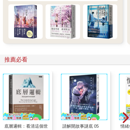
止？這樣做你有什麼好處？」
朱利安聳聳肩膀，身體靠到桌子上說：「如果支票跳票，你就去
申請拒付證書，然後去告我……。」
薄格利蹙著眉頭，想著陷阱在哪裡。他想不通。
「是沒錯。」他表示同意，審慎思考著。
為了爭取些時間，他轉起屁股底下的椅子，轉向放在身後的保險
箱，心不在焉地轉起密碼鎖。厚重的箱門發出扣鎖鬆開的喀噠
聲，打了開來。越過薄格利的肩膀，朱利安立刻辨認出一把左輪
手槍，它被放在一個隔層裡，當成紙鎮用。高利貸業者抓起用橡
推薦必看
皮筋束起的一札文件，從中抽出那張匯票。
薄格利任保險箱開著，回過身來。匯票平放在桌上，他一隻手壓
在上頭，一隻眼盯著朱利安，帶著不信任的語氣重複了一次：
「是沒錯……」他歎了一口氣，彷彿要和這張匯票分開讓他很難
受：「那麼你給我一張五百萬的支票，我就把你的票還給你。」
朱利安把手伸進口袋。
「等一下，」薄格利再度開口，語帶威脅：「如果週一銀行不讓
我兌現這張支票，我向你保證，我會馬上控告你跳票。醜話可是
說在前頭了啊！」
「為什麼你就這麼死心塌地相信我有這麼笨，明明知道你想都不
想就會送我進監獄，還要簽一張不能兌現的支票給你？拜託你動
底層邏輯：看清這個世
請解開故事謎底 05
情緒
動腦吧！」