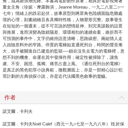
角，成為新浪潮先鋒。本書為電影創作原著，相異於電影視角著
重女主角（珍妮・摩露飾演，Jeanne Moreau，一九二八至二○一
七年）情緒上的跌宕起伏，故事原型則將眾角色陸續面臨危難處
境的心理，刻畫細緻且各具獨特性格，人物塑形完整。故事發生
在短短的一個週末，從不可言說的戀情延伸、到完美謀殺的設置
與推展，進而演變為陰錯陽差、環環相扣的連續命案，曲折而不
可預測的事件中，文字仍維持語意清晰，思路縝密。兩組情人走
入凶險意料外的窄路。停置的電梯如直通死刑台，時間的聲音漸
大，凶手被關進自己建造的監獄──鎖在沒失去電力的電梯裡，意
想不到的機會、命運在其中發揮作用；確定性被掃除了，讓焦
慮、不安、困惑、孤獨、痛苦占盡上風。《通往死刑台的電梯》
是真正的黑色犯罪小說典範，微觀層面上，亦是一部精心設計犯
罪計劃的古典偵探小說，亦是近代法國黑色敘事的濫觴。
作者
諾艾爾．卡列夫
諾艾爾．卡列夫Noël Calef（西元一九○七至一九六八年）∣生於保