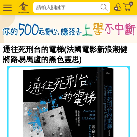
0
通往死刑台的電梯(法國電影新浪潮健
將路易馬盧的黑色靈思)