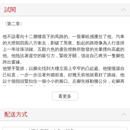
試閱
〈第二章〉
他不該看向十二層樓底下的馬路的。一股暈眩感攫住了他。汽車
的大燈朝四面八方衝去，劃破了黑夜。點起的路燈像為人行道掛
上一串珍珠項鏈。五顏六色的廣告燈飾所散發的光暈撲向高處的
他。他抵抗著虛空的吸引力，緊咬牙關，強迫自己將另一隻腳也
跨出窗緣。
他雙手緊抓，以腳尖找到大樓立面上窄窄的凸起處。他慢慢讓自
己站直，一步一步沿著外牆前進。好幾天前他就看好了路線。他
以十個指頭緊扣住一個小小的簷口。左腳先移動幾公分，右腳再
跟進，然後再重頭來過。他必須這樣前進三公尺。當他終於抵達
隔壁窗口時，全身已止不住顫抖。他推開窗戶，跳進房間裡。
看更多
那是一間相當寬敞、無人使用的房間，才剛新漆成淺綠色。鑲木
地板上沾著點點灰泥，堆滿一桶桶油漆，被一層薄薄的白灰所掩
蓋。朱利安踮著腳尖走到嵌著玻璃的門前，透過那片玻璃可以看
配送方式
到一串反過來的還沒寫完的字：私人空……。
突然間他身體縮了一下，彷彿突然想起一件小事。他一隻手微微