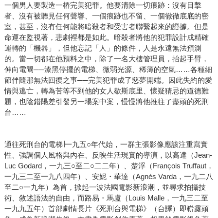
一個男人要製造一樁完美犯罪。他要清除一切痕跡：沒有目擊
者、沒有被聽見任何聲響、一個痕跡也不留、一個徹徹底底的密
室，甚至，沒有任何能將暗殺者和受害者聯繫起來的證據。但是
命運在監視著，悲劇裡都是如此。暗殺者將他的犯罪設計成精確
運轉的「機器」，但他忘記「人」的條件，人是永遠無法預測
的。當一切都在他預料之中，除了一名大樓管理員，抬起手臂，
伸向電閘──漆黑停擺的電梯、微弱光源、稀薄的空氣……各種細
節伴隨那無法回復之事──完美犯罪成了惡夢開端。因此失約的愛
情與逃亡，轉為苦等不到他的女人歇斯底里、懷疑猜忌的道德難
題，也陰錯陽差引發另一場案中案，慢慢將他推往了盡頭的死刑
台……
通往死刑台的電梯∣一九五○年代始，一群主張影像應該注重寫實
性、強調個人風格與內在、反映生活現實的導演，以高達（Jean-
Luc Godard，一九三○至二○二二年）、楚浮（François Truffaut，
一九三二至一九八四年）、安妮・華達（Agnès Varda，一九二八
至二○一九年）為首，掀起一波法國電影新浪潮，並尋求拍攝技
術、敘述語法的自由，而路易・馬盧（Louis Malle，一九三二至
一九九五年）首部劇情長片《死刑台與電梯》（台譯）即嶄露頭