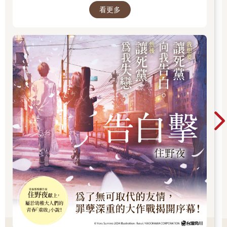
今天午夜，更好的是，遇到週末讓你可以暫緩到週一早上！」
看更多
「重啟」小說！我想要，讓死黨向我告白。然
「誰跟你說我需要暫緩的？」
後，讓死黨為我失戀。
債權人的表情凝住了：「你手上有錢？」
「沒有。」
嘲諷的笑容再度浮現。
「我想也是……所以你想怎麼樣？延期？沒用的。庫爾托瓦，我
在生意上是很講規矩的。」
「你要求的利息就不是了！」
「你來這裡借錢的時候心裡就有數了。」
「有數歸有數。四百萬現金換一張五百萬的匯票，你有點超過了
吧。」
「可憐的小白兔！借這筆錢的時候都還未成年呢！滿會說笑話的
嘛，老兄。我借你錢的時候可沒陰你。錢是很珍貴的。我們是冒
著風險的。如果週一早上九點沒把這張匯票付清，我就去申請拒
付證書。」
「不用那麼麻煩，因為我現在就可以簽一張支票給你。」
薄格利睜大雙眼，滿是訝異：「一張支票？」
「對，一張支票。你知道支票是什麼吧？」
「別鬧了，庫爾托瓦，」高利貸業者低聲怒道：「別拿五百萬來
開玩笑。你給我簽一張支票，我就把匯票收著，收到你兌現為