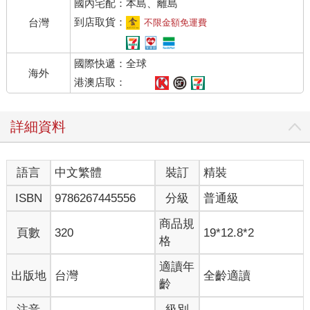
國內宅配：本島、離島
發抖，伸進西裝外套內側，又伸進褲子口袋，尋找一雙他剛才塞
進去的薄手套。他轉頭往回走，花了好一段時間擦拭他剛才碰過
到店取貨：
台灣
不限金額免運費
的那個窗柄。基於同樣的警戒心，他再次走向那扇嵌著玻璃的
門，在一塊攤在地上的擦鞋墊上使勁把鞋底刮乾淨。
國際快遞：全球
他戴上手套，緩緩壓下門把。明亮的走廊上空無一人。朱利安已
海外
經重新控制住自己的神經，平心靜氣走出房間，一邊關上身後的
港澳店取：
門。一個人影也沒有。他放鬆地歎了一口氣，神經隨之鬆弛下
來。他向前走了幾步。四面八方，零零星星的談話聲傳入他耳
詳細資料
中。
「試試我的口紅，妳等一下就知道了，效果好到不行。」
「小咕咕，妳漏針了……。」
語言
中文繁體
裝訂
精裝
朱利安．庫爾托瓦沒有停下腳步。這些年輕小姐們真是迷人。但
下回再說吧。他加快腳步。還是一個人影也沒有。一切照著預想
ISBN
9786267445556
分級
普通級
的計畫走。走廊轉了個直角。他繼續順著走廊前進。大樓這一側
的燈光比較暗。這側的辦公室都是以單間出租。幾乎每一間週六
商品規
頁數
320
19*12.8*2
都沒有營業，除了走廊底，一扇門上頭懸著一顆燈泡，門上寫
格
著：薄格利（Bordgris），抵押借款。朱利安冷笑了一下，脫下手
套塞進口袋裡，沒敲門就走了進去。
適讀年
出版地
台灣
全齡適讀
伏在案前、看不出年紀的禿頭男人抬起頭。他又扁又乾的嘴唇上
齡
帶著一抹難看的微笑。
注音
級別
「哎呀！庫爾托瓦，可把你盼來了！」