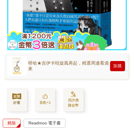
呀哈★吉伊卡哇旋風再起，精選周邊看過
加購
來
寫評價
好書
喜歡+1
賺金幣
精裝
Readmoo 電子書