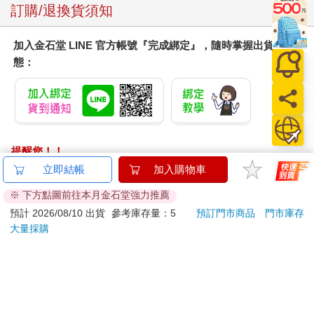
朱利安雙眼放出光芒。他搖搖頭。
訂購/退換貨須知
「聽到你一直講女人講個不停，讓我明白了不少事情。可憐的老
傢伙，你一定是硬不起來吧！」
加入金石堂 LINE 官方帳號『完成綁定』，隨時掌握出貨動
高利貸業者的臉一下子暗成豬肝色。他驚慌了幾秒。朱利安再度
態：
開口，堅定地說：「看在上帝的分上，薄格利啊，做件好事吧！
一輩子就做這麼一次，你不會後悔的……」
薄格利一拳往桌上用力捶了下去，打斷朱利安的話：「說夠了
吧！想做精神分析請往隔壁去。想唱詩篇請移駕救世軍。來我這
裡要嘛付錢，要嘛滾蛋。給我把支票簽了，我好送你去吃牢
飯。」
提醒您！！
朱利安找了張椅子坐下，拿出他的新支票簿，拔去筆蓋。現在他
金石堂及銀行均不會請您操作ATM! 如接獲電話要求您前往
的聲音變得毫無感情。
ATM提款機，請不要聽從指示，以免受騙上當！
「你剛才說你冒著風險。的確如此。要是再過幾天來了一個像我
一樣倒楣的傢伙把你給做了，那就天下太平了！」
退換貨須知：
薄格利被逗得尖聲大笑，笑到他嗆得咳了起來。
**提醒您，鑑賞期不等於試用期，退回商品須為全新狀態**
「你不必替我操這個心，我知道怎麼保護自己！」他終於又能說
依據「消費者保護法」第19條及行政院消費者保護處公告之
話，指著保險箱裡那把不小的左輪手槍說：「玩票的可得小心
「通訊交易解除權合理例外情事適用準則」，以下商品購買
囉！」
後，除商品本身有瑕疵外，將不提供7天的猶豫期：
突然一股怒氣湧上他心頭。他揮動用橡皮筋圈住的匯票：「說起
玩票的還真不少！一群懶鬼！偽善的傢伙！你和你們那夥人啥也
易於腐敗、保存期限較短或解約時即將逾期。（如：生
不會幹，就只知道一個子兒都沒了的時候來我這兒哭慘哭窮！」
鮮食品）