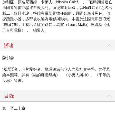
加利亞，原名尼西姆．卡萊夫（Nissim Calef），二戰時期曾逃亡
法國遭逮捕並驅逐至義大利。而後重返法國，以Noël Calef之名出
版二十餘冊小說，持續在電影界擔任編劇，最聞名為其黑色、偵
探懸疑小說，多部被改編為電影與影集。本書於法國電影新浪潮
運動時期，由初出茅廬的路易．馬盧（Louis Malle）改編為《死
刑台與電梯》，一鳴驚人。
譯者
陳郁雯
法語譯者，老片愛好者。翻譯領域包含人文及社會科學、文學及
繪本類等。譯有《貓的痴情辭典》、《小男人與神》、《平等的
反思》等書。
目錄
第一至二十章