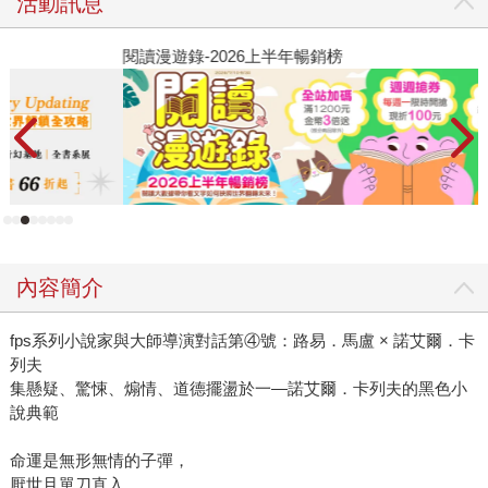
活動訊息
閱讀漫遊錄-2026上半年暢銷榜
飢
內容簡介
fps系列小說家與大師導演對話第④號：路易．馬盧 × 諾艾爾．卡
列夫
集懸疑、驚悚、煽情、道德擺盪於一—諾艾爾．卡列夫的黑色小
說典範
命運是無形無情的子彈，
厭世且單刀直入……