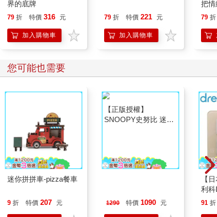
界的底牌
把情
「我動了，但我完全搞不懂。這筆錢已經存在銀行裡了嗎？」
誰都
316
221
79
折
特價
元
79
折
特價
元
79
折
「我可沒這麼說。」
「啊！這下好了！」
加入購物車
加入購物車
「欸，聽起來你很高興嘛！你不想要你的錢嗎？」
「當然、當然。只不過，我也很想把EXIM弄到手。」
「你要EXIM做什麼？這是間貿易公司，又不是高利貸屋。」
您可能也需要
「我需要個新門面。有點燙手了，咱們這兒。」
他們默默互望了一會兒，僵硬的笑容掛在唇邊，兩個人都在猜測
對方想用什麼方式掐住自己。薄格利渾身冒出豆大的汗珠，捏在
手中的手帕也被掌心的汗浸透。他激起朱利安心中一股直觀的反
感，不過此時他只有一個欲望：放下一切，將一切交託給贏家即
是正義的無情鐵律，只要不必繼續進行他的計畫就好。他先垂下
眼睛，喃喃地說：「看別人傾家盪產、一敗塗地那麼有趣嗎？」
薄格利心中大喜，但他強自壓抑。
「我做的是生意。我不勾搭女人的。」
朱利安忍不住開始哀求：「聽我說，老兄，只要你能讓我延長兩
迷你拼拼車-pizza餐車
【正版授權】
【日
個月，我向你保證……」
SNOOPY史努比 迷你
利科
「門都沒有！」薄格利大吼：「把你的花言巧語留給那些啄穿你
數顯冰風扇(WSN-012)
四合
錢包的小母雞去。咱們這兒不吃這一套。同情可沒掛牌上市！」
207
1090
9
折
特價
元
特價
元
91
折
1290
卡色(
庫爾托瓦緊咬著下嘴唇。