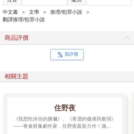
「你好呀，薄格利，」朱利安一邊推開門一邊說。
中文書
＞
文學
＞
推理/犯罪小說
＞
放高利貸的男人沒有起身，只是笑容更深了：「不可置信！你週
翻譯推理/犯罪小說
六下午還工作？這個時間？」
「你也是呀。」
「我嘛，我不一樣。如果這棟破大樓週日也開放，就是主日我也
商品評價
照常上工！我熱愛我的工作嘛！」
「愛錢直說就好！」
「那你呢？」
寫評價
「我也愛錢，」朱利安讓步了：「不過方式完全不同……。」
薄格利有點緊張，拿出手帕擦拭他出汗的雙手。他蒼白又不討喜
的聲音再次上揚：「我錯看你了，庫爾托瓦。」
相關主題
「怎麼說？」
對方向後一屁股坐進扶手椅，以便好好觀察他說的話所造成的效
果：「我把你當成一個缺錢的商人看，老實程度不會比那些瀕臨
破產的小奸商的平均水準更好，而且成天只想著泡妞……」
朱利安勉強自己大笑幾聲：「那麼哪一點讓你覺得我變嚴肅
住野夜
了？」
「你出現在我眼前。」
《我想吃掉你的胰臟》、《青澀的傷痛與脆弱》
訪客露出驚訝的表情：「莫非今天是到期日？」
——青春群像劇作家．住野夜最新力作！滿是錯
「你什麼時候關心過你的到期日？再說按法律規定，你的期限到
誤的「告白大作戰」，屬於幼稚大人們的青春