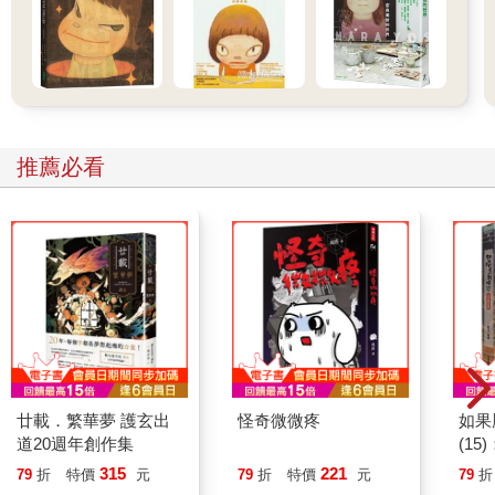
推薦必看
廿載．繁華夢 護玄出
怪奇微微疼
如果
道20週年創作集
(1
貓漫
315
221
79
折
特價
元
79
折
特價
元
79
折