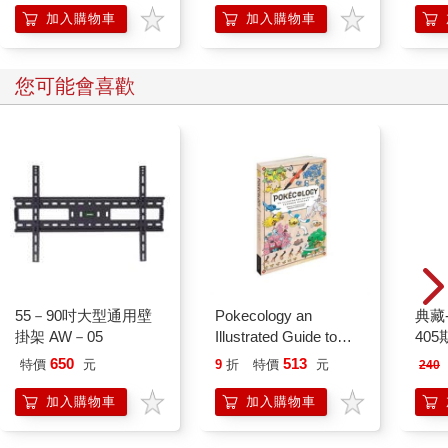
加入購物車
加入購物車
您可能會喜歡
55－90吋大型通用壁
Pokecology an
典藏
掛架 AW－05
Illustrated Guide to
405
Pokemon Ecology
650
513
特價
元
9
折
特價
元
240
(Pokemon Pikachu
Press)
加入購物車
加入購物車