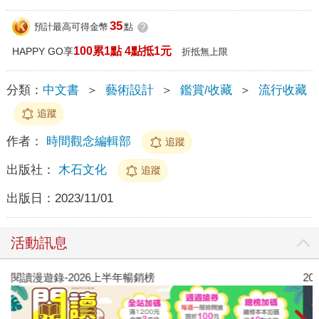
35
預計最高可得金幣
點
?
100累1點 4點抵1元
HAPPY GO享
折抵無上限
分類：
中文書
＞
藝術設計
＞
鑑賞/收藏
＞
流行收藏
追蹤
作者：
時間觀念編輯部
追蹤
出版社：
木石文化
追蹤
出版日：
2023/11/01
活動訊息
閱讀漫遊錄-2026上半年暢銷榜
2