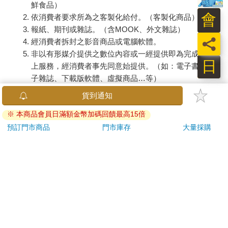
鮮食品）
會
依消費者要求所為之客製化給付。（客製化商品）
報紙、期刊或雜誌。（含MOOK、外文雜誌）
員
經消費者拆封之影音商品或電腦軟體。
非以有形媒介提供之數位內容或一經提供即為完成之線
日
上服務，經消費者事先同意始提供。（如：電子書、電
子雜誌、下載版軟體、虛擬商品…等）
已拆封之個人衛生用品。（如：內衣褲、刮鬍刀、除毛
貨到通知
刀…等）
※ 本商品會員日滿額金幣加碼回饋最高15倍
若非上列種類商品，均享有到貨7天的猶豫期（含例假
日）。
預訂門市商品
門市庫存
大量採購
辦理退換貨時，商品（組合商品恕無法接受單獨退貨）必須
是您收到商品時的原始狀態（包含商品本體、配件、贈品、
保證書、所有附隨資料文件及原廠內外包裝…等），請勿直
接使用原廠包裝寄送，或於原廠包裝上黏貼紙張或書寫文
字。
退回商品若無法回復原狀，將請您負擔回復原狀所需費用，
嚴重時將影響您的退貨權益。