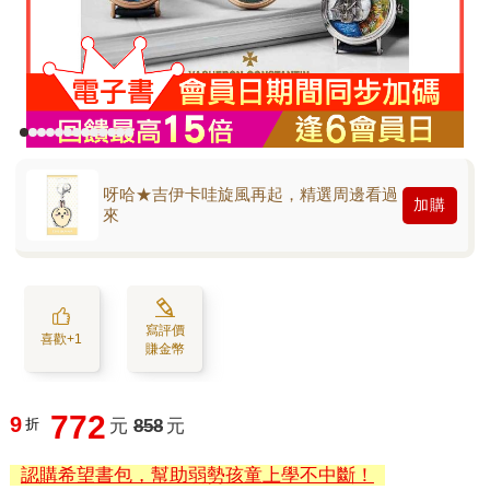
呀哈★吉伊卡哇旋風再起，精選周邊看過
加購
來
寫評價
喜歡+1
賺金幣
772
9
折
元
858
元
認購希望書包，幫助弱勢孩童上學不中斷！