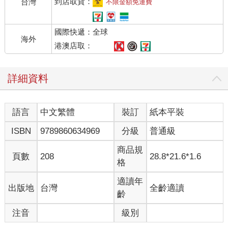
到店取貨：
台灣
不限金額免運費
國際快遞：全球
海外
港澳店取：
詳細資料
語言
中文繁體
裝訂
紙本平裝
ISBN
9789860634969
分級
普通級
商品規
頁數
208
28.8*21.6*1.6
格
適讀年
出版地
台灣
全齡適讀
齡
注音
級別