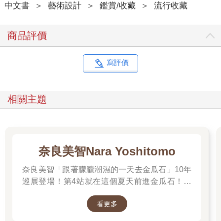
中文書
＞
藝術設計
＞
鑑賞/收藏
＞
流行收藏
商品評價
寫評價
相關主題
奈良美智Nara Yoshitomo
奈良美智「跟著朦朧潮濕的一天去金瓜石」10年
巡展登場！第4站就在這個夏天前進金瓜石！展
期2025.6.28 – 2025.9.28，前往看展前先來回顧
看更多
他的作品吧～