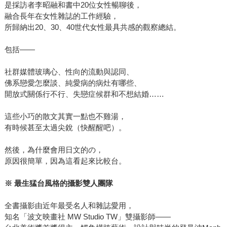
是採訪者李昭融和書中20位女性暢聊後，
融合長年在女性雜誌的工作經驗，
所歸納出20、30、40世代女性最具共感的觀察總結。
包括——
社群媒體玻璃心、性向的流動與認同、
佛系戀愛怎麼談、純愛病的病灶有哪些、
開放式關係行不行、失戀症候群和不想結婚……
這些小巧的散文其實一點也不雞湯，
有時候甚至太過尖銳（快醒醒吧）。
然後，為什麼會用日文的の，
原因很簡單，因為這看起來比較台。
※
最生猛台風格的攝影雙人團隊
全書攝影由近年最受名人和雜誌愛用，
知名「波文映畫社 MW Studio TW」雙攝影師——