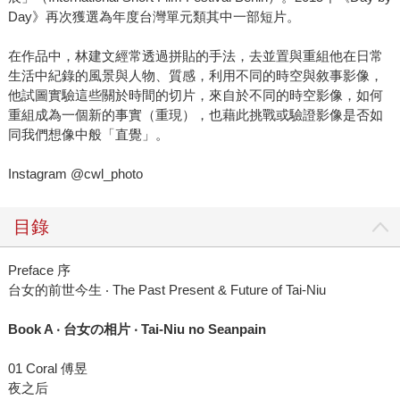
Day》再次獲選為年度台灣單元類其中一部短片。
在作品中，林建文經常透過拼貼的手法，去並置與重組他在日常
生活中紀錄的風景與人物、質感，利用不同的時空與敘事影像，
他試圖實驗這些關於時間的切片，來自於不同的時空影像，如何
重組成為一個新的事實（重現），也藉此挑戰或驗證影像是否如
同我們想像中般「直覺」。
Instagram @cwl_photo
目錄
Preface 序
台女的前世今生 ‧ The Past Present & Future of Tai-Niu
Book A ‧ 台女の相片 ‧ Tai-Niu no Seanpain
01 Coral 傅昱
夜之后