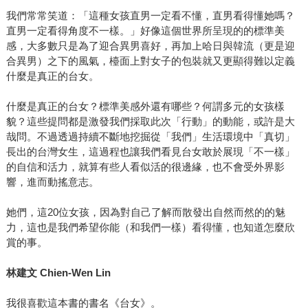
我們常常笑道：「這種女孩直男一定看不懂，直男看得懂她嗎？
直男一定看得角度不一樣。」好像這個世界所呈現的的標準美
感，大多數只是為了迎合異男喜好，再加上哈日與韓流（更是迎
合異男）之下的風氣，檯面上對女子的包裝就又更顯得難以定義
什麼是真正的台女。
什麼是真正的台女？標準美感外還有哪些？何謂多元的女孩樣
貌？這些提問都是激發我們採取此次「行動」的動能，或許是大
哉問。不過透過持續不斷地挖掘從「我們」生活環境中「真切」
長出的台灣女生，這過程也讓我們看見台女敢於展現「不一樣」
的自信和活力，就算有些人看似活的很邊緣，也不會受外界影
響，進而動搖意志。
她們，這20位女孩，因為對自己了解而散發出自然而然的的魅
力，這也是我們希望你能（和我們一樣）看得懂，也知道怎麼欣
賞的事。
林建文
Chien-Wen Lin
我很喜歡這本書的書名《台女》。