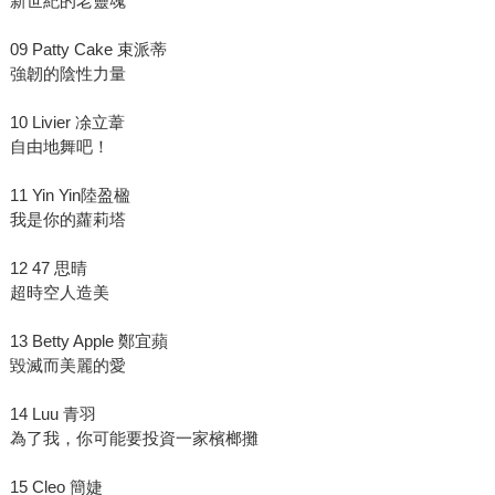
新世紀的老靈魂
09 Patty Cake 束派蒂
強韌的陰性力量
10 Livier 凃立葦
自由地舞吧！
11 Yin Yin陸盈楹
我是你的蘿莉塔
12 47 思晴
超時空人造美
13 Betty Apple 鄭宜蘋
毀滅而美麗的愛
14 Luu 青羽
為了我，你可能要投資一家檳榔攤
15 Cleo 簡婕