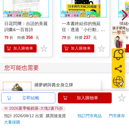
日花閃爍：台語的美麗
一本書終結你的拖延
情緒
詞彙&一百首詩
症：透過「小行動」打
把情
開大腦的行動開關，懶
誰都
356
237
79
折
特價
元
79
折
特價
元
79
折
人也能變身「行動派」
的37個科學方法
加入購物車
加入購物車
您可能也需要
捕夢網與薨全身立牌
270
特價
元
立即結帳
加入購物車
加入購物車
※ 2026夏季暢銷展-大塊2書75折
預計 2026/08/12 出貨
購買後進貨
預訂門市商品
門市庫存
大量採購
您可能會喜歡