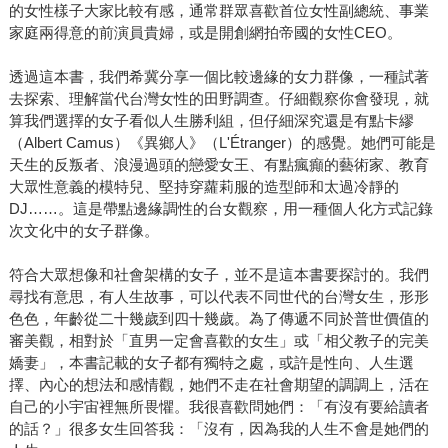
的女性樣子大家比較有感，通常群眾喜歡首位女性副總統、事業
家庭兩得意的前演員貴婦，或是開創網拍帝國的女性CEO。
透過這本書，我們希冀分享一個比較邊緣的女力群像，一種試著
去探索、理解當代台灣女性的田野調查。仔細觀察你會發現，就
算我們選擇的女子看似人生勝利組，但仔細深究還是有點卡繆
（Albert Camus）《異鄉人》（L'Étranger）的感覺。她們可能是
天生的反叛者、浪漫過頭的戀愛女王、有點瘋癲的藝術家、教育
大眾性意義的模特兒、堅持穿蘿莉服的造型師和太過冷靜的
DJ……。這是帶點邊緣調性的台女觀察，用一種個人化方式記錄
次文化中的女子群像。
符合大眾想像和社會架構的女子，並不是這本書要探討的。我們
尋找有意思，有人生故事，可以代表不同世代的台灣女生，形形
色色，年齡從二十幾歲到四十幾歲。為了傳遞不同於普世價值的
審美觀，相對於「直男一定會喜歡的女生」或「相父教子的完美
嬌妻」，本書記載的女子都有獨特之處，或許是性向、人生選
擇、內心的想法和感情觀，她們不走在社會期望的調調上，活在
自己的小宇宙裡無所畏懼。我很喜歡問她們：「有沒有要給讀者
的話？」很多女生回答我：「沒有，因為我的人生不會是她們的