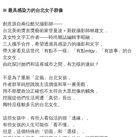
※
最具感染力的台北女子群像
創意源自兩位酷兒攝影師——
台北美術獎首獎藝術家登曼波＋新銳攝影師林建文，
及女性文字工作者——時尚雜誌編輯李昭融，
三人攜手合作，希望透過具感染力的攝影和文字，
帶大家看見這世代「有點不一樣」「有點edgy」「有故事」的台
北女生，
由此探討她們和這座城市之間，有怎樣的連結？
不是為了重新「定義」台北女孩，
作者群單純想跳脫主流價值和單一審美觀，
用不那麼政治正確也不太符合大眾想像的觸角，
挖掘從他們生活周遭「真切」長出，
獨特且樣貌多元的台北女生。
這些女孩中，有些人看似活的很「邊緣」，
有些女孩的人生可能你「看不懂」，
但是，這個特殊的「切面」和「選樣」，