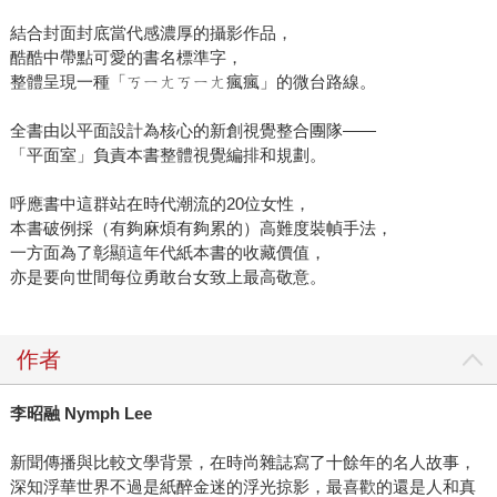
結合封面封底當代感濃厚的攝影作品，
酷酷中帶點可愛的書名標準字，
整體呈現一種「ㄎㄧㄤㄎㄧㄤ瘋瘋」的微台路線。
全書由以平面設計為核心的新創視覺整合團隊——
「平面室」負責本書整體視覺編排和規劃。
呼應書中這群站在時代潮流的20位女性，
本書破例採（有夠麻煩有夠累的）高難度裝幀手法，
一方面為了彰顯這年代紙本書的收藏價值，
亦是要向世間每位勇敢台女致上最高敬意。
作者
李昭融
Nymph Lee
新聞傳播與比較文學背景，在時尚雜誌寫了十餘年的名人故事，
深知浮華世界不過是紙醉金迷的浮光掠影，最喜歡的還是人和真