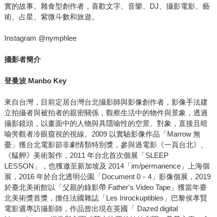
實的故事。雜食型創作者，喜歡文字、音樂、DJ、攝影電影、藝
術、占星、紫微斗數和旅遊。
Instagram @nymphlee
攝影者簡介
登曼波
Manbo Key
來自台灣，目前定居台灣台北攝影師與影像創作者，影像手法建
立拍攝者與被拍者的親密關係，觀察生活中的物件與景象，透過
攝影鏡頭，以畫面中的人物與具隱喻性的空景、對象，直接且暗
喻旁觀者冷眼窺視的視線。2009 以實驗影像作品「Marrow 無
憂」獲台北電影節非劇情類特別獎，參與過電影《一頁台北》、
《艋舺》美術製作，2011 年台北首次個展「SLEEP
LESSON」，也獲邀至新加坡及 2014「im/permanence」上海個
展，2016 年於台北透明公園「Document 0－4」影像個展，2019
於臺北美術館以「父親的錄影帶 Father's Video Tape」獲當年臺
北美術獎首獎，擔任法國雜誌「Les Inrockuptibles」巴黎侯孝賢
電影週專訪攝影師，作品曾出現在英國「 Dazed digital