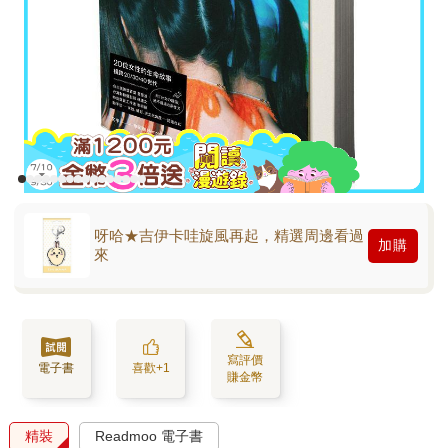
呀哈★吉伊卡哇旋風再起，精選周邊看過
加購
來
寫評價
電子書
喜歡+1
賺金幣
精裝
Readmoo 電子書