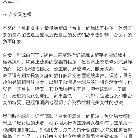
人生。」
※ 台女又怎樣
本來的「台北女生」最後演變成「台女」的原因有很多，但最主
要的是希望透過這些敢於做自己的女孩們故事去翻轉「台女」的
負面印象。
台女一詞源自PTT，網路上甚至還有詳細說文解字的圖鑑版本，
極為諷刺。網路上流傳的定義有很多，但基本上都是條列式滿滿
負評，比如說個性自我、公主病、只愛洋人、眼光太高……等，
甚至還有網友長篇大論細數各個台女會歷經的事件。當然，最有
趣的是還相對於台女，出現了台灣男生認為的理想台灣女性，也
就是「非台女」特質，其中幾項特別有趣，包含D罩杯，皮膚
白，婚後願意跟公婆住，家事全包……。我想，這些台女和非台
女的特質，已經很明顯地證明了台灣男性對完美女性的想法。
我同時也認為，這些高彰「台女不意外」的群眾，無論男女都是
患上了厭女症的患者。很多個人行為無論男女都會有，無須用一
種詞彙強加於上。打個比方，跟白人男子交往的台灣女性會被揶
揄為「ㄈㄈ尺」，但跟白人女性交往的台灣男性會被稱為「台灣