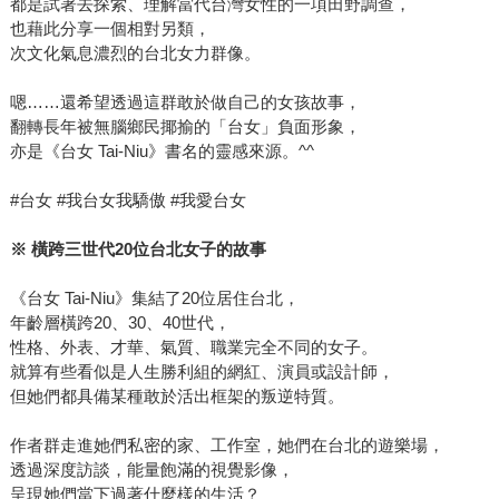
都是試著去探索、理解當代台灣女性的一項田野調查，
也藉此分享一個相對另類，
次文化氣息濃烈的台北女力群像。
嗯……還希望透過這群敢於做自己的女孩故事，
翻轉長年被無腦鄉民揶揄的「台女」負面形象，
亦是《台女 Tai-Niu》書名的靈感來源。^^
#台女 #我台女我驕傲 #我愛台女
※
橫跨三世代20位台北女子的故事
《台女 Tai-Niu》集結了20位居住台北，
年齡層橫跨20、30、40世代，
性格、外表、才華、氣質、職業完全不同的女子。
就算有些看似是人生勝利組的網紅、演員或設計師，
但她們都具備某種敢於活出框架的叛逆特質。
作者群走進她們私密的家、工作室，她們在台北的遊樂場，
透過深度訪談，能量飽滿的視覺影像，
呈現她們當下過著什麼樣的生活？