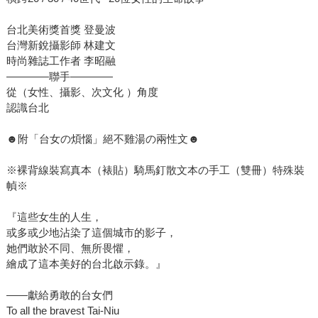
台北美術獎首獎 登曼波
台灣新銳攝影師 林建文
時尚雜誌工作者 李昭融
————聯手————
從（女性、攝影、次文化 ）角度
認識台北
☻附「台女の煩惱」絕不雞湯の兩性文☻
※裸背線裝寫真本（裱貼）騎馬釘散文本の手工（雙冊）特殊裝
幀※
『這些女生的人生，
或多或少地沾染了這個城市的影子，
她們敢於不同、無所畏懼，
繪成了這本美好的台北啟示錄。』
——獻給勇敢的台女們
To all the bravest Tai-Niu