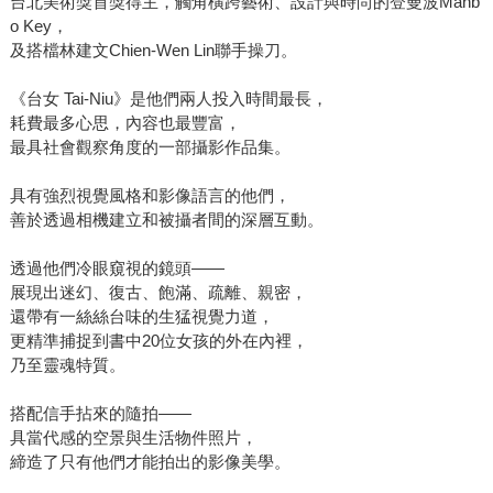
台北美術獎首獎得主，觸角橫跨藝術、設計與時尚的登曼波Manb
o Key，
及搭檔林建文Chien-Wen Lin聯手操刀。
《台女 Tai-Niu》是他們兩人投入時間最長，
耗費最多心思，內容也最豐富，
最具社會觀察角度的一部攝影作品集。
具有強烈視覺風格和影像語言的他們，
善於透過相機建立和被攝者間的深層互動。
透過他們冷眼窺視的鏡頭——
展現出迷幻、復古、飽滿、疏離、親密，
還帶有一絲絲台味的生猛視覺力道，
更精準捕捉到書中20位女孩的外在內裡，
乃至靈魂特質。
搭配信手拈來的隨拍——
具當代感的空景與生活物件照片，
締造了只有他們才能拍出的影像美學。