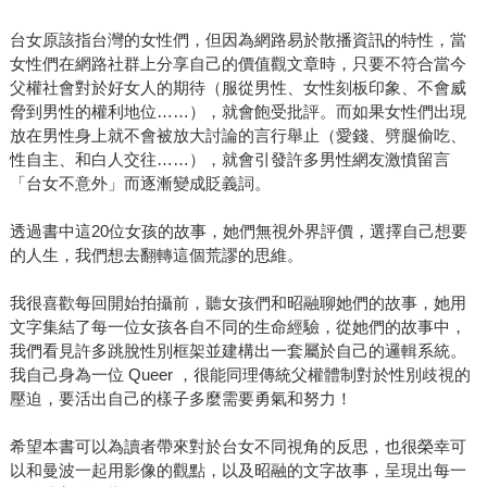
台女原該指台灣的女性們，但因為網路易於散播資訊的特性，當
女性們在網路社群上分享自己的價值觀文章時，只要不符合當今
父權社會對於好女人的期待（服從男性、女性刻板印象、不會威
脅到男性的權利地位……），就會飽受批評。而如果女性們出現
放在男性身上就不會被放大討論的言行舉止（愛錢、劈腿偷吃、
性自主、和白人交往……），就會引發許多男性網友激憤留言
「台女不意外」而逐漸變成貶義詞。
透過書中這20位女孩的故事，她們無視外界評價，選擇自己想要
的人生，我們想去翻轉這個荒謬的思維。
我很喜歡每回開始拍攝前，聽女孩們和昭融聊她們的故事，她用
文字集結了每一位女孩各自不同的生命經驗，從她們的故事中，
我們看見許多跳脫性別框架並建構出一套屬於自己的邏輯系統。
我自己身為一位 Queer ，很能同理傳統父權體制對於性別歧視的
壓迫，要活出自己的樣子多麼需要勇氣和努力！
希望本書可以為讀者帶來對於台女不同視角的反思，也很榮幸可
以和曼波一起用影像的觀點，以及昭融的文字故事，呈現出每一