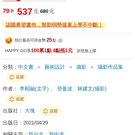
537
79
折
元
680
元
認購希望書包，幫助弱勢孩童上學不中斷！
25
預計最高可得金幣
點
?
100累1點 4點抵1元
HAPPY GO享
折抵無上限
分類：
中文書
＞
藝術設計
＞
攝影
＞
攝影作品集
追蹤
作者：
李昭融(文字)
、
登曼波、林建文(攝影)
追蹤
出版社：
大塊
追蹤
出版日：
2021/04/29
相關主題：
我台北，我街道