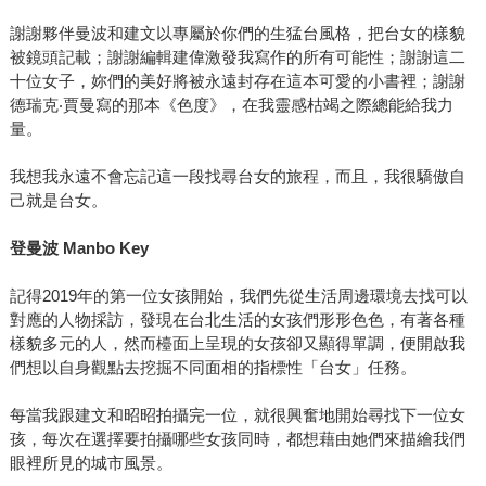
謝謝夥伴曼波和建文以專屬於你們的生猛台風格，把台女的樣貌
被鏡頭記載；謝謝編輯建偉激發我寫作的所有可能性；謝謝這二
十位女子，妳們的美好將被永遠封存在這本可愛的小書裡；謝謝
德瑞克‧賈曼寫的那本《色度》，在我靈感枯竭之際總能給我力
量。
我想我永遠不會忘記這一段找尋台女的旅程，而且，我很驕傲自
己就是台女。
登曼波
Manbo Key
記得2019年的第一位女孩開始，我們先從生活周邊環境去找可以
對應的人物採訪，發現在台北生活的女孩們形形色色，有著各種
樣貌多元的人，然而檯面上呈現的女孩卻又顯得單調，便開啟我
們想以自身觀點去挖掘不同面相的指標性「台女」任務。
每當我跟建文和昭昭拍攝完一位，就很興奮地開始尋找下一位女
孩，每次在選擇要拍攝哪些女孩同時，都想藉由她們來描繪我們
眼裡所見的城市風景。