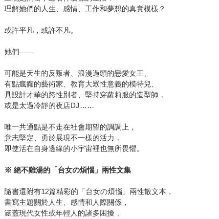
理解她們的人生、感情、工作和夢想的真實模樣？
或許平凡，或許不凡。
她們——
可能是天生的反叛者、浪漫過頭的戀愛女王、
有點瘋癲的藝術家、教育大眾性意義的模特兒、
具設計才華的跨性別者、堅持穿蘿莉服的造型師，
或是太過冷靜的夜店DJ……
唯一共通點是不走在社會期望的調調上，
意志堅定、勇於展現不一樣的活力，
即使活在自身邊緣的小宇宙裡也無所畏懼。
※
絕不雞湯的「台女の煩惱」兩性文集
隨書還附有12篇精彩的「台女の煩惱」兩性散文本，
書寫主題關於人生、感情和人際關係，
涵蓋現代女性或年輕人的諸多困擾，