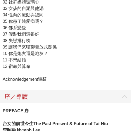
02 社群媒體玻璃心
03 女孩的自溺與他溺
04 性向的流動與認同
05 你患了純愛病嗎？
06 佛系戀愛
07 假裝我們還很好
08 失戀排行榜
09 讓我們來聊聊開放式關係
10 你是炮友還是炮灰？
11 不想結婚
12 宿命與算命
Acknowledgement謝辭
序／導讀
PREFACE
序
台女的前世今生
The Past Present & Future of Tai-Niu
李昭融
Nymph Lee