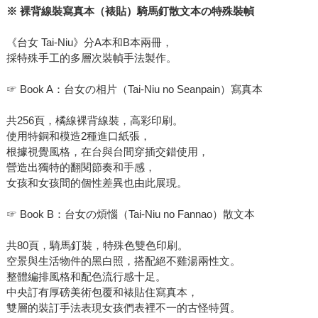
※
裸背線裝寫真本（裱貼）騎馬釘散文本の特殊裝幀
《台女 Tai-Niu》分A本和B本兩冊，
採特殊手工的多層次裝幀手法製作。
☞ Book A：台女の相片（Tai-Niu no Seanpain）寫真本
共256頁，橘線裸背線裝，高彩印刷。
使用特銅和模造2種進口紙張，
根據視覺風格，在台與台間穿插交錯使用，
營造出獨特的翻閱節奏和手感，
女孩和女孩間的個性差異也由此展現。
☞ Book B：台女の煩惱（Tai-Niu no Fannao）散文本
共80頁，騎馬釘裝，特殊色雙色印刷。
空景與生活物件的黑白照，搭配絕不雞湯兩性文。
整體編排風格和配色流行感十足。
中央訂有厚磅美術包覆和裱貼住寫真本，
雙層的裝訂手法表現女孩們表裡不一的古怪特質。