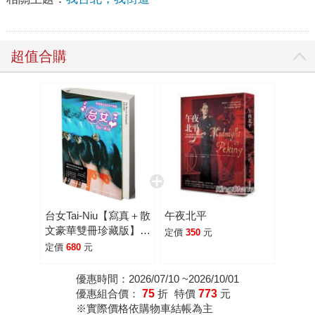
超值合購
台女Tai-Niu【寫真＋散
午夜北平
文豪華雙冊珍藏版】：
定價
350
元
最邊緣的台北女子圖鑑
定價
680
元
優惠時間：2026/07/10 ~2026/10/01
優惠組合價：
75
折
特價
773
元
※實際價格依購物車結帳為主