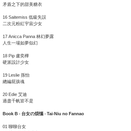
矛盾之下的甜美糖衣
16 Saitemiss 低級失誤
二次元粉紅宇宙少女
17 Anicca Panna 林幻夢露
人生一場如夢似幻
18 Pip 盧奕樺
硬派設計少女
19 Leslie 孫怡
總編屁孩魂
20 Edie 艾迪
過盡千帆皆不是
Book B ‧ 台女の煩惱 ‧ Tai-Niu no Fannao
01 聊聊台女