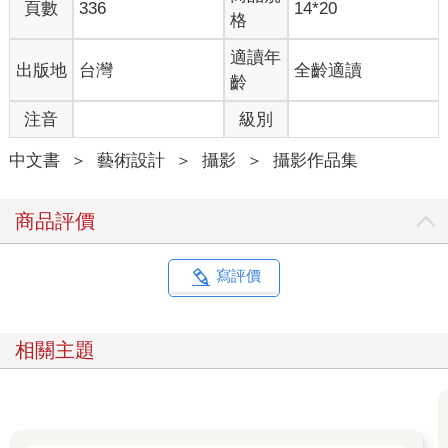
頁數
336
14*20
格
適讀年
出版地
台灣
全齡適讀
齡
注音
級別
中文書
＞
藝術設計
＞
攝影
＞
攝影作品集
商品評價
寫評價
相關主題