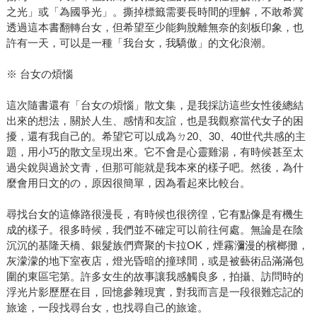
之光」或「為國爭光」。撕掉標籤需要長時間的理解，不敢希冀
透過這本書翻轉台女，但希望至少能夠脫離無奈的刻板印象，也
許有一天，可以是一種「我台女，我驕傲」的文化浪潮。
※ 台女の煩惱
這次隨書還有「台女の煩惱」散文集，是我採訪這些女性後總結
出來的想法，關於人生、感情和友誼，也是我觀察當代女子的困
擾，還有我自己的。希望它可以成為ㄉ20、30、40世代共感的主
題，用小巧的散文呈現出來。它不會是心靈雞湯，有時候甚至太
過尖銳與過於文青，但那可能就是我本來的樣子吧。然後，為什
麼會用日文的の，原因很簡單，因為看起來比較台。
尋找台女的這條路很漫長，有時候也很徬徨，它有點像是有機生
成的樣子。很多時候，我們並不確定可以前往何處。無論是在陰
沉沉的基隆天橋、銀髮族們齊聚的卡拉OK，煙霧瀰漫的檳榔攤，
灰濛濛的地下室夜店，燈光昏暗的撞球間，或是被藝術品滿滿包
圍的東區宅第。許多女生的故事讓我感觸良多，拍攝、訪問時的
浮光片影歷歷在目，回憶參雜現實，對我而言是一段很難忘記的
旅途，一段找尋台女，也找尋自己的旅途。