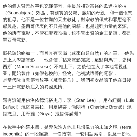
他的個人背景故事也充滿傳奇。生長於相對富裕的瓜達拉哈拉
（Guadalajara）郊區，有務實的父親、魔幻的母親、和一個憤怒
的祖母。他不是一位甘願的天主教徒，對宗教的儀式和罪愆毫不
感興趣。墨西哥代表的不只是他的國籍，也是超強力量的來源。
他的所有電影，不管在哪裡拍攝，也不管出資的金主是誰，都是
墨西哥電影。
戴托羅始終如一，而且具有天賜（或來自超自然）的才華。¬他先
是上大學讀電影——他會信手拈來電影知識，這點與馬丁．史柯
西斯（Martin Scorsese）不相上下。之後他進入了本地電視產
業，開始製作（如假包換的）怪物。他初試啼聲的電影，
是當代吸血鬼傳奇故事《魔鬼銀爪》。我們初次品嚐了他在日後
十三部電影所注入的異國風情。
還有誰能用佛洛依德混搭史丹．李（Stan Lee）、用布紐爾（Luis
Buñuel）混搭哥吉拉、用夏綠蒂．勃朗特（Charlotte Brontë）混
搭撒旦、用哥雅（Goya）混搭傅滿洲？
在你手中的這本書，是帶你進入他非凡想像力的未知之境（terra
incognita）的一段頌讚、一份指南、一套用語索引、以及一份地