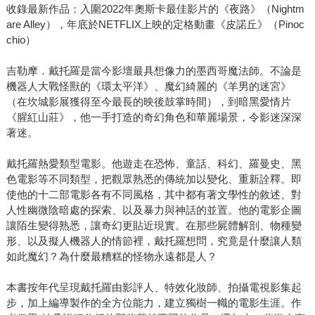
收錄最新作品：入圍2022年奧斯卡最佳影片的《夜路》（Nightm
are Alley），年底於NETFLIX上映的定格動畫《皮諾丘》（Pinoc
chio）
吉勒摩．戴托羅是當今影壇最具想像力的墨西哥魔法師。不論是
機器人大戰怪獸的《環太平洋》、魔幻綺麗的《羊男的迷宮》
（在坎城影展獲得至今最長的映後鼓掌時間），到暗黑愛情片
《腥紅山莊》，他一手打造的奇幻角色和華麗場景，令影迷深深
著迷。
戴托羅熱愛類型電影。他遊走在恐怖、童話、科幻、羅曼史、黑
色電影等不同類型，把觀眾熟悉的傳統加以變化、重新詮釋。即
使他的十二部電影各有不同風格，其中都有著文學性的敘述、對
人性幽微陰暗處的探索、以及暴力與神話的並置。他的電影企圖
讓陌生變得熟悉，讓奇幻更貼近現實。在那些屍體解剖、物種變
形、以及擬人機器人的情節裡，戴托羅想問，究竟是什麼讓人類
如此魔幻？為什麼最糟糕的怪物永遠都是人？
本書按年代呈現戴托羅由影評人、特效化妝師、拍攝電視影集起
步，加上編導製作的全方位能力，建立獨樹一幟的電影生涯。作