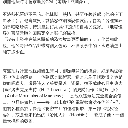
別無他法時才會求助於CGI（電腦生成圖像）。
不過戴托羅絕不黑暗。他慷慨、熱情、甚至多愁善感（他的拉丁
血液！）。他喜歡笑，愛搞惡作劇和說俏皮話，會為了各種瘋狂
的事咯咯發笑，特別是對好萊塢和它顧盼自雄的荒謬。《地獄怪
客》言簡意賅的回應完全是戴托羅風格。
「沒有比發生在親密關係的恐怖故事更恐怖的了，」他曾如此
說。他的每部作品都帶有個人色彩，不管故事中的下水道牆壁上
濺了多少血。
有些拍片計畫他視如親生寶貝，卻從無開拍的機會。好萊塢總猜
不中他出的謎題——他到底是藝術家、還是只為了找刺激？他是
嗜血腥獵犬、還是詩人？答案是以上皆是。拍不成他心目中偉大
作家洛夫克拉夫特（H. P. Lovecraft）的史詩鉅作《瘋狂山脈》
（At the Mountains of Madness），是他永遠無法完全癒合的傷
口。也只好如此了——每一部未實現的電影都會活在他的心裡。
他的各種傷痕，像是《祕密客》的種種折磨、第三部《地獄怪
客》、或是他未拍出的《哈比人》（Hobbits），都成了他下一個
偉大構想的藍圖。