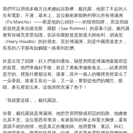
我們可以用很多種方法來總結吉勒摩．戴托羅，他那了不起的人
生和電影。不過，基本上，這位藝術家能夠列舉出所有傅滿洲
（Fu Manchu）——那是他的心頭好——的狡猾陷阱， 而這些細
節當然是來自薩克斯．羅默（Sax Rohmer）的原著小說。戴托羅
會幫你補充背景知識，告訴你羅默曾是脫逃大師哈利．胡迪尼
（Harry Houdini）的好朋友。至於傅滿洲，則是中國黑道老大，
長長的八字鬍有如觸鬚一路垂到肚臍。
於是出現了陷阱：好人們接到通知，隔壁房間是傅滿洲最最邪惡
的裝置。他們準備好手槍，鼓足了勇氣準備衝進去……結果房間
是空的。裡面什麼都沒有。接著，其中一個人的嘴裡突然冒出了
一朵香菇。接著又長出一朵，又一朵：蕈類從他們的嘴巴、眼
睛、鼻孔裡冒出來。這個房間充滿了孢子！
「我就愛這樣，」戴托羅說。
你看，戴托羅就是傅滿洲。他把空房間變成邪惡的陷阱。他總會
出其不意。這位墨西哥導演，有著親和的舉止和寬大胸懷，還有
源源不絕的熱情，他是真正的魔術師。他用驚悚、童話、科幻、
哥德羅曼史、華麗超級英雄、玩偶、還有黑色電影捕捉我們的想