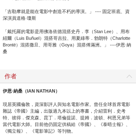
「吉勒摩就是能在電影中創造不朽的導演。」 ---- 固定班底、資
深演員道格·瓊斯
「戴托羅的電影是用佛洛依德混搭史丹．李（Stan Lee）、用布
紐爾（Luis Buñuel）混搭哥吉拉、用夏綠蒂．勃朗特（Charlotte
Brontë）混搭撒旦、用哥雅（Goya）混搭傅滿洲。」 ----伊恩·納
桑
作者
伊恩·納桑（IAN NATHAN）
現居英國倫敦，資深影評人與知名電影作家。曾任全球首席電影
雜誌《帝國》主編，出版過九本以上的專書，介紹雷利．史考
特、彼得．傑克森、昆丁．塔倫提諾、提姆．波頓、柯恩兄弟等
當代電影大師。目前他仍固定供稿給《帝國》、《泰晤士報》、
《獨立報》、《電影筆記》等刊物。