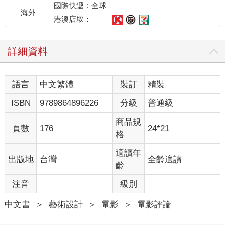
國際快遞：全球
海外
港澳店取：
詳細資料
語言
中文繁體
裝訂
精裝
ISBN
9789864896226
分級
普通級
商品規
頁數
176
24*21
格
適讀年
出版地
台灣
全齡適讀
齡
注音
級別
中文書
＞
藝術設計
＞
電影
＞
電影評論