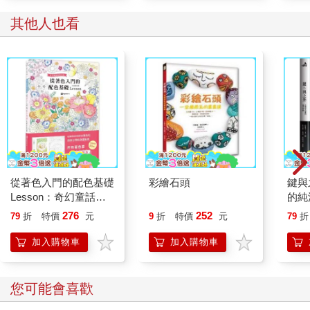
其他人也看
從著色入門的配色基礎
彩繪石頭
鍵與
Lesson：奇幻童話色
的純
彩之旅
276
252
79
折
特價
元
9
折
特價
元
79
折
加入購物車
加入購物車
您可能會喜歡