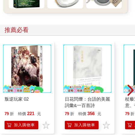
推薦必看
叛逆玩家 02
日花閃爍：台語的美麗
杖藜
詞彙&一百首詩
意、
恭談
221
356
79
折
特價
元
79
折
特價
元
79
折
想
加入購物車
加入購物車