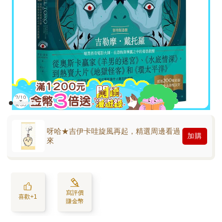
呀哈★吉伊卡哇旋風再起，精選周邊看過
加購
來
寫評價
喜歡+1
賺金幣