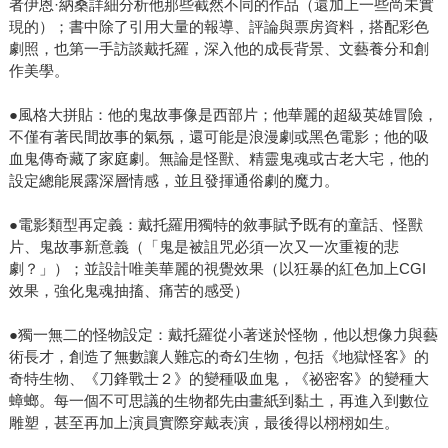
者伊恩·納桑詳細分析他那些截然不同的作品（還加上一些尚未實
現的）；書中除了引用大量的報導、評論與票房資料，搭配彩色
劇照，也第一手訪談戴托羅，深入他的成長背景、文藝養分和創
作美學。
●風格大拼貼：他的鬼故事像是西部片；他華麗的超級英雄冒險，
不僅有著民間故事的氣氛，還可能是浪漫劇或黑色電影；他的吸
血鬼傳奇藏了家庭劇。無論是怪獸、精靈鬼魂或古老大宅，他的
設定總能展露深層情感，並且發揮通俗劇的魔力。
●電影類型再定義：戴托羅用獨特的敘事賦予既有的童話、怪獸
片、鬼故事新意義（「鬼是被詛咒必須一次又一次重複的悲
劇？」）；並設計唯美華麗的視覺效果（以狂暴的紅色加上CGI
效果，強化鬼魂抽搐、痛苦的感受）
●獨一無二的怪物設定：戴托羅從小著迷於怪物，他以想像力與藝
術長才，創造了無數讓人難忘的奇幻生物，包括《地獄怪客》的
奇特生物、《刀鋒戰士２》的變種吸血鬼，《祕密客》的變種大
蟑螂。每一個不可思議的生物都先由畫紙到黏土，再進入到數位
雕塑，甚至再加上演員實際穿戴表演，最後得以栩栩如生。