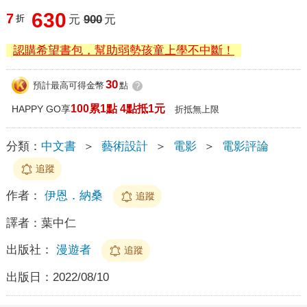
630
7
折
元
900
元
認購希望書包，幫助弱勢孩童上學不中斷！
30
預計最高可得金幣
點
?
100累1點 4點抵1元
HAPPY GO享
折抵無上限
分類：
中文書
＞
藝術設計
＞
電影
＞
電影評論
追蹤
作者：
伊恩．納桑
追蹤
譯者：
葉中仁
出版社：
漫遊者
追蹤
出版日：
2022/08/10