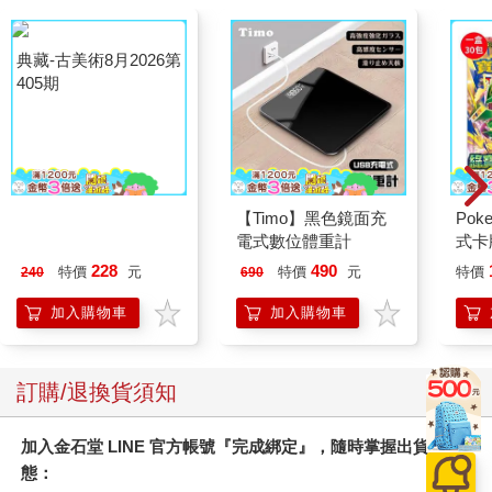
典藏-古美術8月2026第
【Timo】黑色鏡面充
Po
405期
電式數位體重計
式卡
化 
228
490
特價
元
特價
元
特價
240
690
（+
加入購物車
加入購物車
訂購/退換貨須知
加入金石堂 LINE 官方帳號『完成綁定』，隨時掌握出貨動
態：