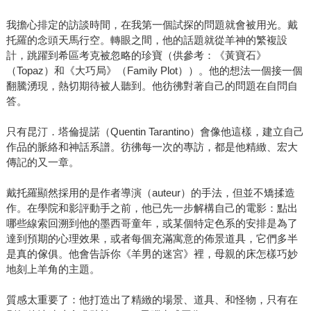
我擔心排定的訪談時間，在我第一個試探的問題就會被用光。戴
托羅的念頭天馬行空。轉眼之間，他的話題就從羊神的繁複設
計，跳躍到希區考克被忽略的珍寶（供參考：《黃寶石》
（Topaz）和《大巧局》（Family Plot））。他的想法一個接一個
翻騰湧現，熱切期待被人聽到。他彷彿對著自己的問題在自問自
答。
只有昆汀．塔倫提諾（Quentin Tarantino）會像他這樣，建立自己
作品的脈絡和神話系譜。彷彿每一次的專訪，都是他精緻、宏大
傳記的又一章。
戴托羅顯然採用的是作者導演（auteur）的手法，但並不矯揉造
作。在學院和影評動手之前，他已先一步解構自己的電影：點出
哪些線索回溯到他的墨西哥童年，或某個特定色系的安排是為了
達到預期的心理效果，或者每個充滿寓意的佈景道具，它們多半
是真的傢俱。他會告訴你《羊男的迷宮》裡，母親的床怎樣巧妙
地刻上羊角的主題。
質感太重要了：他打造出了精緻的場景、道具、和怪物，只有在