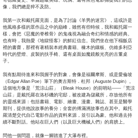
像，我們總是猝不及防。
我第一次和戴托羅見面，是為了討論《羊男的迷宮》，這或許是
他風格多樣的眾作品之中的巔峰，雖然有些時候，我和戴托羅一
樣，會把《惡魔的脊椎骨》的鬼魂視為融合奇幻和情感的經典。
也有時，我熱愛《地獄怪客》的鮮紅信念。我們坐在他下榻飯店
裡的書齋，那裡有著精裝本經典書籍、橡木的鑲板、仿維多利亞
時代的壁燈、皮製的扶手椅、還有桌面如魔鏡般光亮的古董桌
子。
我有點期待進來和我握手的對象，會像是福爾摩斯、或是愛倫坡
（Edgar Allan Poe）筆下的奧古斯特．杜邦（Auguste Dupin）。
這個地方像是「荒涼山莊」（Bleak House）的前哨站——「荒涼
山莊」是戴托羅在洛杉磯的宅邸，被改建為儲藏所，存放他所有
的靈感來源：包括書籍、電影、繪畫、漫畫、雜誌、甚至是醫學
期刊，提供他說故事的養分；全套的傅滿洲故事也在其中。戴托
羅清楚交代自己電影作品的資料來源，並引以為豪。他和過去持
續不斷對話。他站在巨人們（以及巨大機械人們）的肩膀上。
問他一個問題，就像一腳踏進了大瀑布裡。