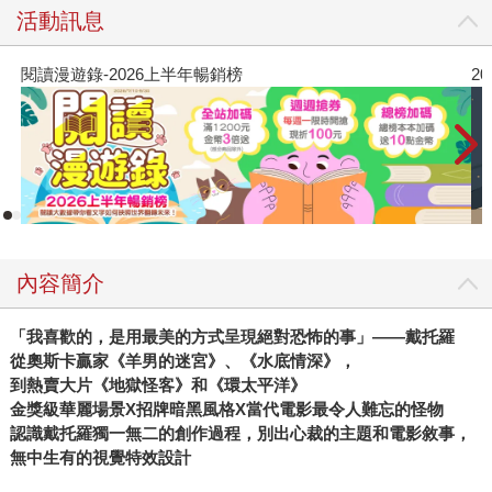
活動訊息
閱讀漫遊錄-2026上半年暢銷榜
2
內容簡介
「我喜歡的，是用最美的方式呈現絕對恐怖的事」——戴托羅
從奧斯卡贏家《羊男的迷宮》、《水底情深》，
到熱賣大片《地獄怪客》和《環太平洋》
金獎級華麗場景X招牌暗黑風格X當代電影最令人難忘的怪物
認識戴托羅獨一無二的創作過程，別出心裁的主題和電影敘事，
無中生有的視覺特效設計