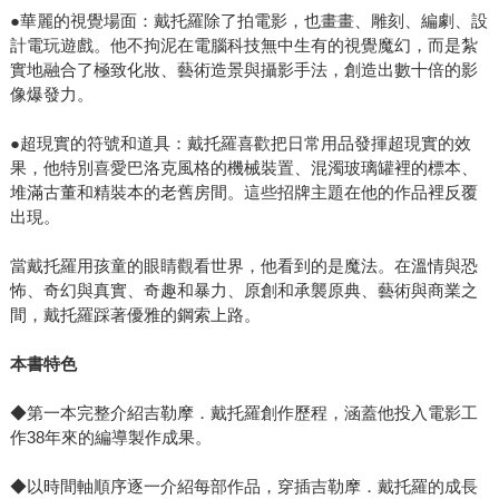
●華麗的視覺場面：戴托羅除了拍電影，也畫畫、雕刻、編劇、設
計電玩遊戲。他不拘泥在電腦科技無中生有的視覺魔幻，而是紮
實地融合了極致化妝、藝術造景與攝影手法，創造出數十倍的影
像爆發力。
●超現實的符號和道具：戴托羅喜歡把日常用品發揮超現實的效
果，他特別喜愛巴洛克風格的機械裝置、混濁玻璃罐裡的標本、
堆滿古董和精裝本的老舊房間。這些招牌主題在他的作品裡反覆
出現。
當戴托羅用孩童的眼睛觀看世界，他看到的是魔法。在溫情與恐
怖、奇幻與真實、奇趣和暴力、原創和承襲原典、藝術與商業之
間，戴托羅踩著優雅的鋼索上路。
本書特色
◆第一本完整介紹吉勒摩．戴托羅創作歷程，涵蓋他投入電影工
作38年來的編導製作成果。
◆以時間軸順序逐一介紹每部作品，穿插吉勒摩．戴托羅的成長