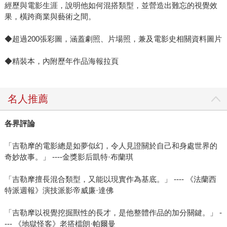
經歷與電影生涯，說明他如何混搭類型，並營造出難忘的視覺效
果，橫跨商業與藝術之間。
◆超過200張彩圖，涵蓋劇照、片場照，兼及電影史相關資料圖片
◆精裝本，內附歷年作品海報拉頁
名人推薦
各界評論
「吉勒摩的電影總是如夢似幻，令人見證關於自己和身處世界的
奇妙故事。」 ----金獎影后凱特·布蘭琪
「吉勒摩擅長混合類型，又能以現實作為基底。」 ---- 《法蘭西
特派週報》演技派影帝威廉·達佛
「吉勒摩以視覺挖掘獸性的長才，是他整體作品的加分關鍵。」 -
--- 《地獄怪客》老搭檔朗·帕爾曼