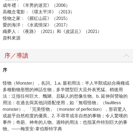
成年禮：《羊男的迷宮》（2006）
高概念電影：《環太平洋》（2013）
怪物之家：《腥紅山莊》（2015）
愛的海洋：《水底情深》（2017）
織夢人：《夜路》（2021）和《皮諾丘》（2021）
資料來源
序／導讀
序
怪物（Monster），名詞。1.a. 最初用法：半人半獸或結合兩種或
多種動物形態的神話生物，多半體型巨大且外表兇猛。稍後用
法：泛指任何巨大、醜陋、且駭人的想像生物。b. 延伸與譬喻的
用法：在過去與其他詞搭配使用，如「無瑕怪物」（faultless
monster）、「完美怪物」（monster of perfection），形容驚人
或超乎自然程度的優異。2. 不尋常或非自然的事物；令人驚嘆的
事件；奇葩、神奇的人物。過時的用法：也指某件特別巨大的事
物。——梅里安-韋伯斯特字典