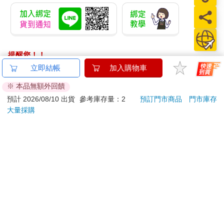
提醒您！！
金石堂及銀行均不會請您操作ATM! 如接獲電話要求您前往
立即結帳
加入購物車
ATM提款機，請不要聽從指示，以免受騙上當！
※ 本品無額外回饋
退換貨須知：
預計 2026/08/10 出貨
參考庫存量：2
預訂門市商品
門市庫存
大量採購
**提醒您，鑑賞期不等於試用期，退回商品須為全新狀態**
依據「消費者保護法」第19條及行政院消費者保護處公告之
「通訊交易解除權合理例外情事適用準則」，以下商品購買
後，除商品本身有瑕疵外，將不提供7天的猶豫期：
易於腐敗、保存期限較短或解約時即將逾期。（如：生
鮮食品）
依消費者要求所為之客製化給付。（客製化商品）
報紙、期刊或雜誌。（含MOOK、外文雜誌）
經消費者拆封之影音商品或電腦軟體。
非以有形媒介提供之數位內容或一經提供即為完成之線