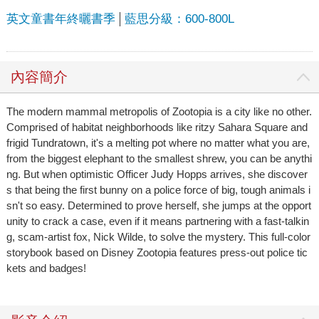
英文童書年終曬書季
藍思分級：600-800L
內容簡介
The modern mammal metropolis of Zootopia is a city like no other.
Comprised of habitat neighborhoods like ritzy Sahara Square and
frigid Tundratown, it's a melting pot where no matter what you are,
from the biggest elephant to the smallest shrew, you can be anythi
ng. But when optimistic Officer Judy Hopps arrives, she discover
s that being the first bunny on a police force of big, tough animals i
sn't so easy. Determined to prove herself, she jumps at the opport
unity to crack a case, even if it means partnering with a fast-talkin
g, scam-artist fox, Nick Wilde, to solve the mystery. This full-color
storybook based on Disney Zootopia features press-out police tic
kets and badges!