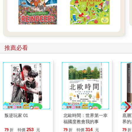
推薦必看
叛逆玩家 01
北歐時間：世界第一幸
底層
福國度教會我的事
界的
253
314
79
折
特價
元
79
折
特價
元
79
折