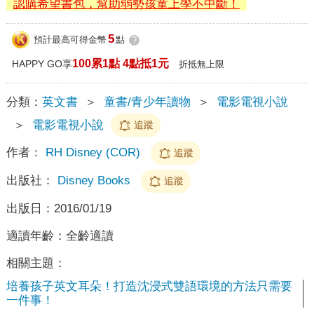
認購希望書包，幫助弱勢孩童上學不中斷！
5
預計最高可得金幣
點
?
100累1點 4點抵1元
HAPPY GO享
折抵無上限
分類：
英文書
＞
童書/青少年讀物
＞
電影電視小說
＞
電影電視小說
追蹤
作者：
RH Disney (COR)
追蹤
出版社：
Disney Books
追蹤
出版日：
2016/01/19
適讀年齡：
全齡適讀
相關主題：
培養孩子英文耳朵！打造沈浸式雙語環境的方法只需要
一件事！