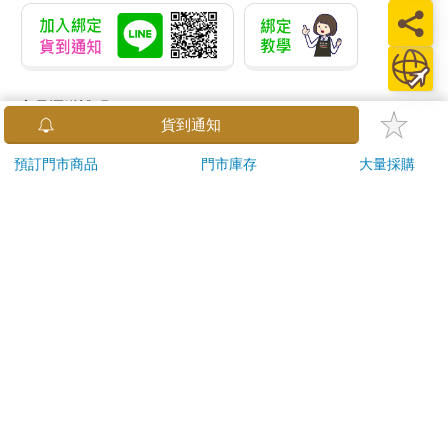
商品運送說明：
本公司所提供的產品配送區域範圍目前僅限台灣本島。注
意！收件地址請勿為郵政信箱。
商品將由廠商透過貨運或是郵局寄送。消費者訂購之商品若
無法送達，經電話或 E-mail無法聯繫逾三天者，本公司將取
消該筆訂單，並且全額退款。
當廠商出貨後，您會收到E-mail出貨通知，您也可透過【
訂
單查詢
】確認出貨情況。
產品顏色可能會因網頁呈現與拍攝關係產生色差，圖片僅供
參考，商品依實際供貨樣式為準。
如果是大型商品（如：傢俱、床墊、家電、運動器材等）及
需安裝商品，請依商品頁面說明為主。訂單完成收款確認
後，出貨廠商將會和您聯繫確認相關配送等細節。
偏遠地區、樓層費及其它加價費用，皆由廠商於約定配送時
一併告知，廠商將保留出貨與否的權利。