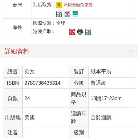
到店取貨：
台灣
不限金額免運費
國際快遞：全球
海外
港澳店取：
詳細資料
語言
英文
裝訂
紙本平裝
ISBN
9780736435314
分級
普通級
商品規
頁數
24
18開17*23cm
格
適讀年
出版地
美國
全齡適讀
齡
注音
級別