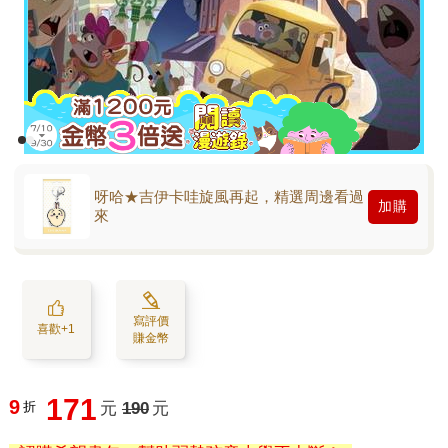
呀哈★吉伊卡哇旋風再起，精選周邊看過
加購
來
寫評價
喜歡+1
賺金幣
171
9
折
元
190
元