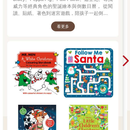
威力等經典角色的聖誕繪本與倒數日曆， 從閱
讀、貼紙、著色到迷宮遊戲，陪孩子一起倒數歡
樂的 25 天。 打開每一頁、每一扇小門，都是滿
看更多
滿的驚喜與節慶溫度， Read it, Play it, Feel the
Christmas Magic！ 即日起~2026/1/5參展商品好
康79折~~