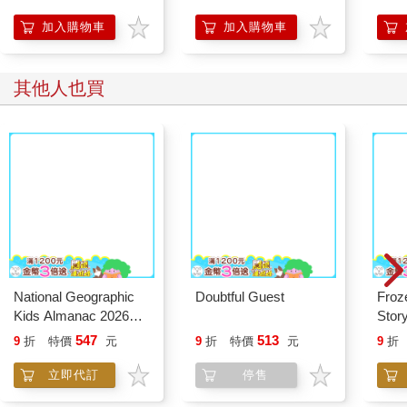
加入購物車
加入購物車
其他人也買
Doubtful Guest
Froz
Stor
雪奇
National Geographic
Kids Almanac 2026
(International Edition)
547
513
9
折
特價
元
9
折
特價
元
9
折
立即代訂
停售