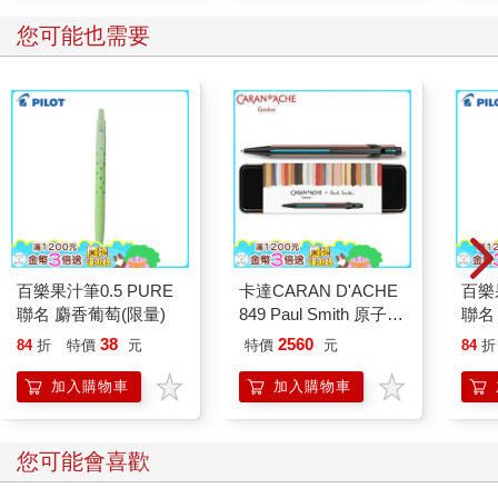
您可能也需要
百樂果汁筆0.5 PURE
卡達CARAN D'ACHE
百樂果
聯名 麝香葡萄(限量)
849 Paul Smith 原子筆
聯名
ED.5 條紋黑
38
2560
84
折
特價
元
特價
元
84
折
加入購物車
加入購物車
您可能會喜歡