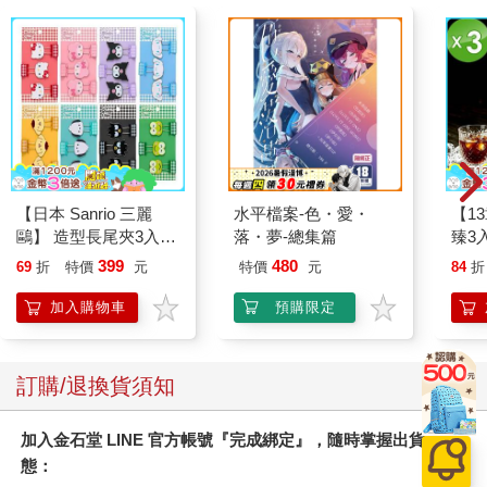
【日本 Sanrio 三麗
水平檔案-色・愛・
【1
鷗】 造型長尾夾3入組
落・夢-總集篇
臻3入
(8款可選) 凱蒂貓 Hello
399
480
69
折
特價
元
特價
元
84
折
Kitty 庫洛米 布丁狗 酷
企鵝
加入購物車
預購限定
訂購/退換貨須知
加入金石堂 LINE 官方帳號『完成綁定』，隨時掌握出貨動
態：