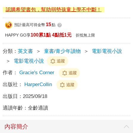
認購希望書包，幫助弱勢孩童上學不中斷！
15
預計最高可得金幣
點
?
100累1點 4點抵1元
HAPPY GO享
折抵無上限
分類：
英文書
＞
童書/青少年讀物
＞
電影電視小說
＞
電影電視小說
追蹤
作者：
Gracie's Corner
追蹤
出版社：
HarperCollin
追蹤
出版日：
2025/09/18
適讀年齡：
全齡適讀
內容簡介