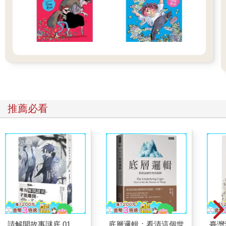
推薦必看
請解開故事謎底 01
底層邏輯：看清這個世
臺灣