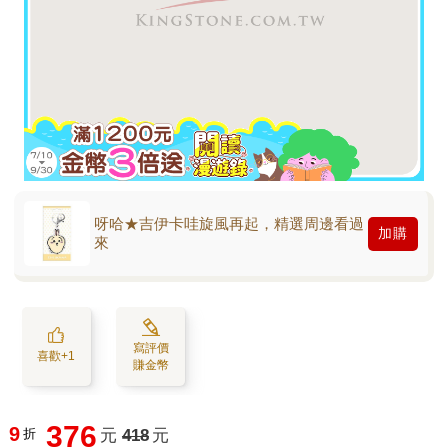
呀哈★吉伊卡哇旋風再起，精選周邊看過
加購
來
寫評價
喜歡+1
賺金幣
376
9
折
元
418
元