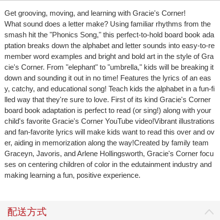
Get grooving, moving, and learning with Gracie's Corner!
What sound does a letter make? Using familiar rhythms from the
smash hit the "Phonics Song," this perfect-to-hold board book ada
ptation breaks down the alphabet and letter sounds into easy-to-re
member word examples and bright and bold art in the style of Gra
cie's Corner. From "elephant" to "umbrella," kids will be breaking it
down and sounding it out in no time! Features the lyrics of an eas
y, catchy, and educational song! Teach kids the alphabet in a fun-fi
lled way that they're sure to love. First of its kind Gracie's Corner
board book adaptation is perfect to read (or sing!) along with your
child's favorite Gracie's Corner YouTube video!Vibrant illustrations
and fan-favorite lyrics will make kids want to read this over and ov
er, aiding in memorization along the way!Created by family team
Graceyn, Javoris, and Arlene Hollingsworth, Gracie's Corner focu
ses on centering children of color in the edutainment industry and
making learning a fun, positive experience.
配送方式