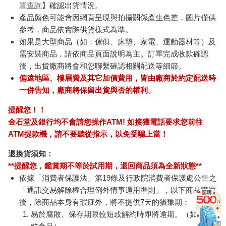
單查詢
】確認出貨情況。
產品顏色可能會因網頁呈現與拍攝關係產生色差，圖片僅供
參考，商品依實際供貨樣式為準。
如果是大型商品（如：傢俱、床墊、家電、運動器材等）及
需安裝商品，請依商品頁面說明為主。訂單完成收款確認
後，出貨廠商將會和您聯繫確認相關配送等細節。
偏遠地區、樓層費及其它加價費用，皆由廠商於約定配送時
一併告知，廠商將保留出貨與否的權利。
提醒您！！
金石堂及銀行均不會請您操作ATM! 如接獲電話要求您前往
ATM提款機，請不要聽從指示，以免受騙上當！
退換貨須知：
**提醒您，鑑賞期不等於試用期，退回商品須為全新狀態**
依據「消費者保護法」第19條及行政院消費者保護處公告之
「通訊交易解除權合理例外情事適用準則」，以下商品購買
後，除商品本身有瑕疵外，將不提供7天的猶豫期：
易於腐敗、保存期限較短或解約時即將逾期。（如：生