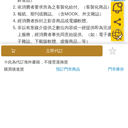
鮮食品）
依消費者要求所為之客製化給付。（客製化商品）
報紙、期刊或雜誌。（含MOOK、外文雜誌）
經消費者拆封之影音商品或電腦軟體。
非以有形媒介提供之數位內容或一經提供即為完成之線
上服務，經消費者事先同意始提供。（如：電子書、電
子雜誌、下載版軟體、虛擬商品…等）
已拆封之個人衛生用品。（如：內衣褲、刮鬍刀、除毛
立即代訂
刀…等）
若非上列種類商品，均享有到貨7天的猶豫期（含例假
※此為代訂海外書籍，不接受退換貨
日）。
購買後進貨
預訂門市商品
門市庫存
辦理退換貨時，商品（組合商品恕無法接受單獨退貨）必須
是您收到商品時的原始狀態（包含商品本體、配件、贈品、
保證書、所有附隨資料文件及原廠內外包裝…等），請勿直
接使用原廠包裝寄送，或於原廠包裝上黏貼紙張或書寫文
字。
退回商品若無法回復原狀，將請您負擔回復原狀所需費用，
嚴重時將影響您的退貨權益。