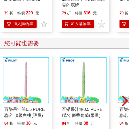
界的底牌
229
316
79
折
特價
元
79
折
特價
元
79
折
加入購物車
加入購物車
您可能也需要
百樂果汁筆0.5 PURE
百樂果汁筆0.5 PURE
百樂果
聯名 頂級白桃(限量)
聯名 麝香葡萄(限量)
聯名
38
38
84
折
特價
元
84
折
特價
元
84
折