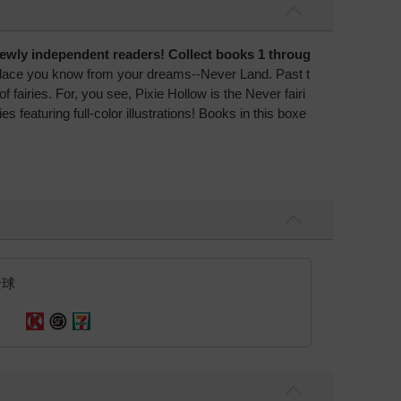
 newly independent readers! Collect books 1 throug
 a place you know from your dreams--Never Land. Past t
 fairies. For, you see, Pixie Hollow is the Never fairi
s featuring full-color illustrations! Books in this boxe
全球