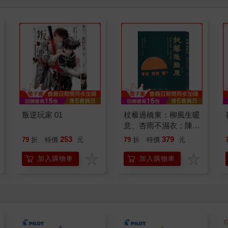
叛逆玩家 01
杖藜過橋東：柳風生暖
意、杏雨不濕衣；陳亮
恭談以心轉境的適齡漫
253
379
79
折
特價
元
79
折
特價
元
想
加入購物車
加入購物車