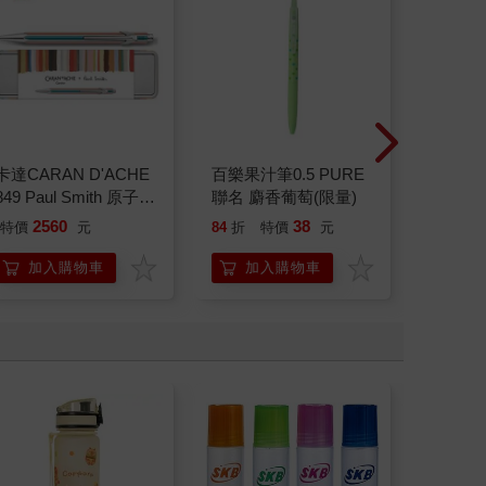
卡達CARAN D'ACHE
百樂果汁筆0.5 PURE
百樂果汁
849 Paul Smith 原子筆
聯名 麝香葡萄(限量)
聯名 頂
ED.5 條紋銀
2560
38
特價
元
84
折
特價
元
84
折
加入購物車
加入購物車
加