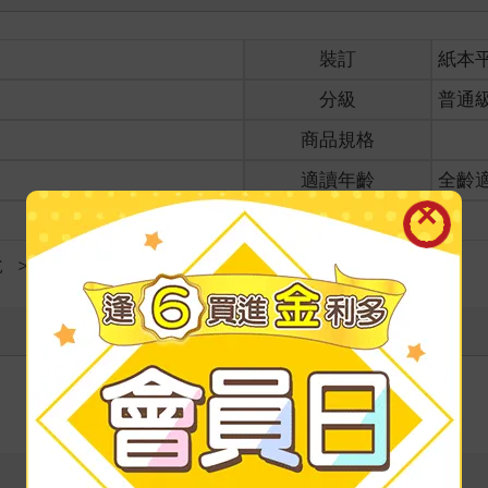
裝訂
紙本
分級
普通
商品規格
適讀年齡
全齡
級別
說
＞
電影電視小說
寫評價