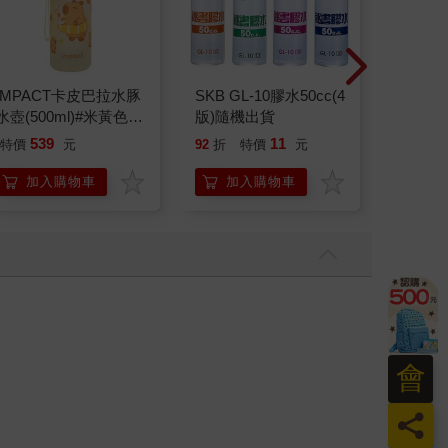
IMPACT卡皮巴拉水豚
SKB GL-10膠水50cc(4
【ZOJI
水壺(500ml)#米黃色
版)隨機出貨
10人份
IM00B18YL
微電腦電
539
11
特價
元
92
折
特價
元
15999
ZAF18)
加入購物車
加入購物車
加
會
員