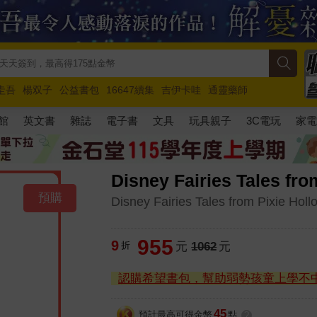
圭吾
楊双子
公益書包
16647續集
吉伊卡哇
通靈藥師
路邊攤新作
馬斯克
玩具總動員5
超慢跑
館
英文書
雜誌
電子書
文具
玩具親子
3C電玩
家
Disney Fairies Tales fro
預購
Disney Fairies Tales from Pixie Holl
955
9
折
元
1062
元
認購希望書包，幫助弱勢孩童上學不
45
預計最高可得金幣
點
?