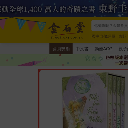
國中自修評量
東野
唯紅花綻放
奧德賽
會員獎勵
中文書
動漫ACG
親子