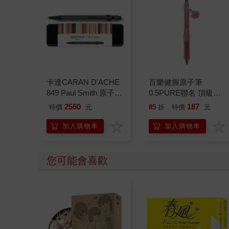
卡達CARAN D'ACHE
百樂健握原子筆
849 Paul Smith 原子筆
0.5PURE聯名 頂級白
ED.5 條紋黑
桃(限量)
2560
187
特價
元
85
折
特價
元
加入購物車
加入購物車
您可能會喜歡