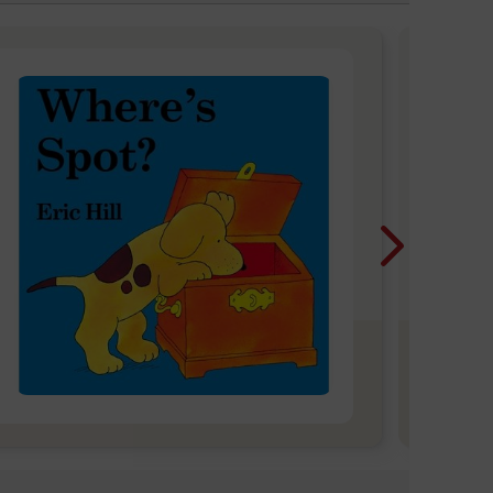
Chri
今年
像
Blue
迪士
聖誕
貼紙
一起倒
頁、
喜與節