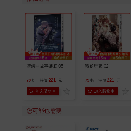
請解開故事謎底 05
叛逆玩家 02
221
221
79
折
特價
元
79
折
特價
元
加入購物車
加入購物車
您可能也需要