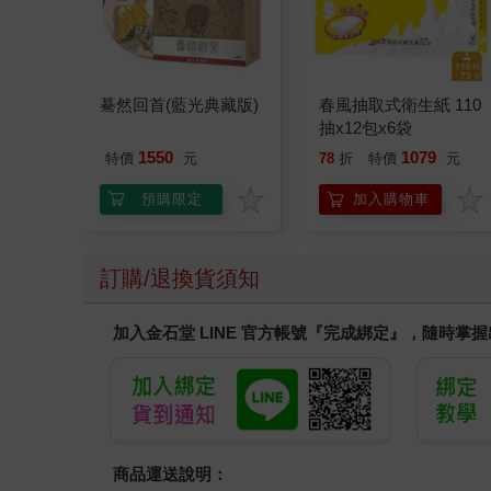
驀然回首(藍光典藏版)
春風抽取式衛生紙 110
抽x12包x6袋
1550
1079
特價
元
78
折
特價
元
預購限定
加入購物車
訂購/退換貨須知
加入金石堂 LINE 官方帳號『完成綁定』，隨時掌
商品運送說明：