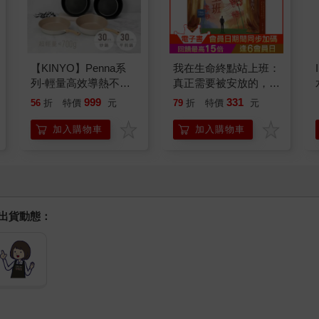
【KINYO】Penna系
我在生命終點站上班：
列-輕量高效導熱不沾
真正需要被安放的，其
平煎鍋30cm
實是留下來的人
999
331
56
折
特價
元
79
折
特價
元
加入購物車
加入購物車
握出貨動態：