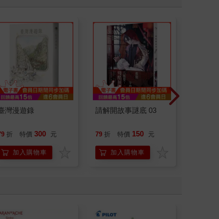
Feel
起~2
臺灣漫遊錄
請解開故事謎底 03
腎臟求
40歲
就告訴
300
150
79
折
特價
元
79
折
特價
元
79
折
加入購物車
加入購物車
加