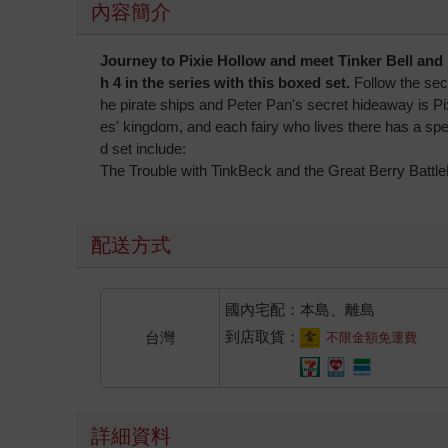
內容簡介
Journey to Pixie Hollow and meet Tinker Bell and 
h 4 in the series with this boxed set.
Follow the seco
he pirate ships and Peter Pan's secret hideaway is Pixi
es' kingdom, and each fairy who lives there has a specia
d set include:
The Trouble with TinkBeck and the Great Berry Battle
配送方式
國內宅配：本島、離島
到店取貨：
台灣
不限金額免運費
詳細資料