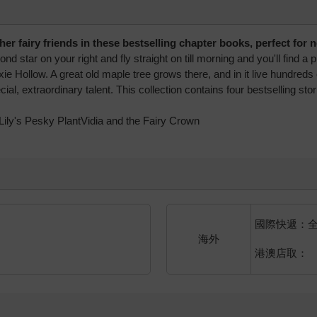
her fairy friends in these bestselling chapter books, perfect for
nd star on your right and fly straight on till morning and you'll find
e Hollow. A great old maple tree grows there, and in it live hundreds of
l, extraordinary talent. This collection contains four bestselling storie
Lily's Pesky PlantVidia and the Fairy Crown
國際快遞：
海外
港澳店取：