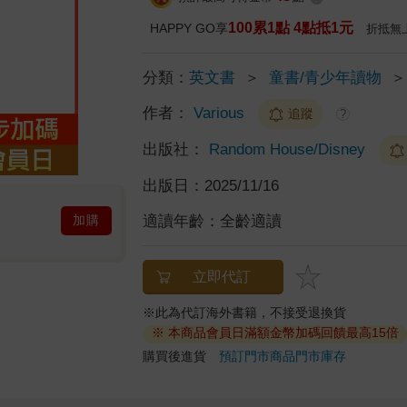
100累1點 4點抵1元
HAPPY GO享
折抵無
分類：
英文書
＞
童書/青少年讀物
＞
作者：
Various
追蹤
?
出版社：
Random House/Disney
出版日：
2025/11/16
適讀年齡：
全齡適讀
加購
立即代訂
※此為代訂海外書籍，不接受退換貨
※ 本商品會員日滿額金幣加碼回饋最高15倍
購買後進貨
預訂門市商品
門市庫存