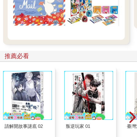
推薦必看
請解開故事謎底 02
叛逆玩家 01
臺灣