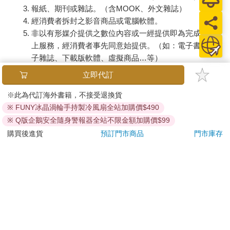
報紙、期刊或雜誌。（含MOOK、外文雜誌）
經消費者拆封之影音商品或電腦軟體。
非以有形媒介提供之數位內容或一經提供即為完成之線
上服務，經消費者事先同意始提供。（如：電子書、電
子雜誌、下載版軟體、虛擬商品…等）
已拆封之個人衛生用品。（如：內衣褲、刮鬍刀、除毛
立即代訂
刀…等）
若非上列種類商品，均享有到貨7天的猶豫期（含例假
※此為代訂海外書籍，不接受退換貨
日）。
※ FUNY冰晶渦輪手持製冷風扇全站加購價$490
辦理退換貨時，商品（組合商品恕無法接受單獨退貨）必須
※ Q版企鵝安全隨身警報器全站不限金額加購價$99
是您收到商品時的原始狀態（包含商品本體、配件、贈品、
購買後進貨
預訂門市商品
門市庫存
保證書、所有附隨資料文件及原廠內外包裝…等），請勿直
接使用原廠包裝寄送，或於原廠包裝上黏貼紙張或書寫文
字。
退回商品若無法回復原狀，將請您負擔回復原狀所需費用，
嚴重時將影響您的退貨權益。