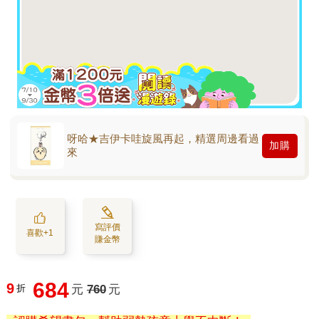
呀哈★吉伊卡哇旋風再起，精選周邊看過
加購
來
寫評價
喜歡+1
賺金幣
684
9
折
元
760
元