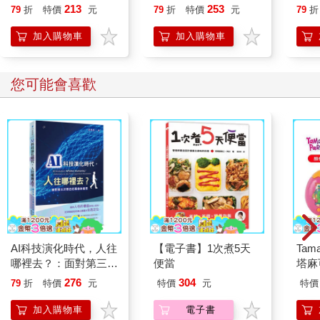
213
253
79
折
特價
元
79
折
特價
元
79
折
加入購物車
加入購物車
您可能會喜歡
AI科技演化時代，人往
【電子書】1次煮5天
Tam
哪裡去？：面對第三次
便當
塔麻
哥白尼革命的省思
園系
276
304
79
折
特價
元
特價
元
特價
地冰
加入購物車
電子書