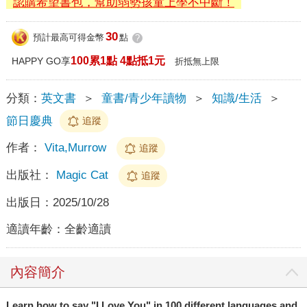
認購希望書包，幫助弱勢孩童上學不中斷！
30
預計最高可得金幣
點
?
100累1點 4點抵1元
HAPPY GO享
折抵無上限
分類：
英文書
＞
童書/青少年讀物
＞
知識/生活
＞
節日慶典
追蹤
作者：
Vita,Murrow
追蹤
出版社：
Magic Cat
追蹤
出版日：
2025/10/28
適讀年齡：
全齡適讀
內容簡介
Learn how to say "I Love You" in 100 different languages and