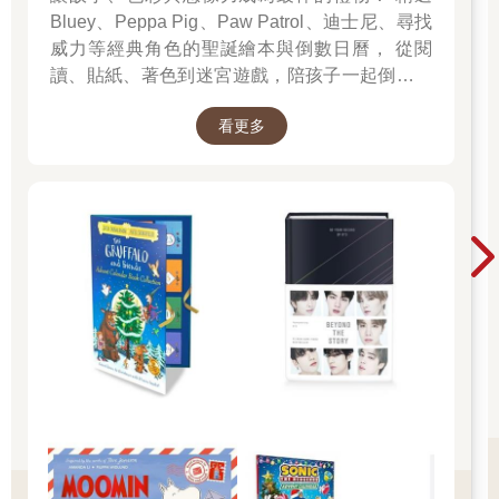
Bluey、Peppa Pig、Paw Patrol、迪士尼、尋找
威力等經典角色的聖誕繪本與倒數日曆， 從閱
讀、貼紙、著色到迷宮遊戲，陪孩子一起倒數歡
樂的 25 天。 打開每一頁、每一扇小門，都是滿
看更多
滿的驚喜與節慶溫度， Read it, Play it, Feel the
Christmas Magic！ 即日起~2026/1/5參展商品好
康79折~~