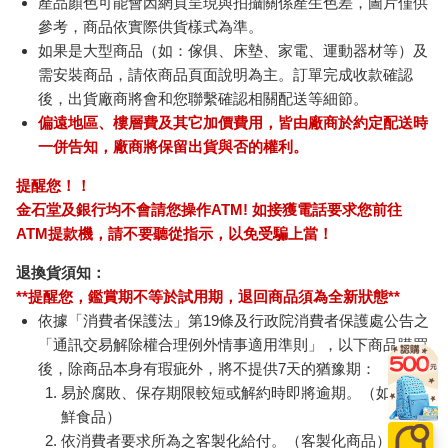
產品顏色可能會因網頁呈現與拍攝關係產生色差，圖片僅供
參考，商品依實際供貨樣式為準。
如果是大型商品（如：傢俱、床墊、家電、運動器材等）及
需安裝商品，請依商品頁面說明為主。訂單完成收款確認
後，出貨廠商將會和您聯繫確認相關配送等細節。
偏遠地區、樓層費及其它加價費用，皆由廠商於約定配送時
一併告知，廠商將保留出貨與否的權利。
提醒您！！
金石堂及銀行均不會請您操作ATM! 如接獲電話要求您前往
ATM提款機，請不要聽從指示，以免受騙上當！
退換貨須知：
**提醒您，鑑賞期不等於試用期，退回商品須為全新狀態**
依據「消費者保護法」第19條及行政院消費者保護處公告之
「通訊交易解除權合理例外情事適用準則」，以下商品購買
後，除商品本身有瑕疵外，將不提供7天的猶豫期：
易於腐敗、保存期限較短或解約時即將逾期。（如：生
鮮食品）
依消費者要求所為之客製化給付。（客製化商品）