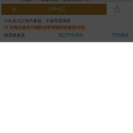
已拆封之個人衛生用品。（如：內衣褲、刮鬍刀、除毛
刀…等）
若非上列種類商品，均享有到貨7天的猶豫期（含例假
日）。
辦理退換貨時，商品（組合商品恕無法接受單獨退貨）必須
是您收到商品時的原始狀態（包含商品本體、配件、贈品、
保證書、所有附隨資料文件及原廠內外包裝…等），請勿直
接使用原廠包裝寄送，或於原廠包裝上黏貼紙張或書寫文
字。
退回商品若無法回復原狀，將請您負擔回復原狀所需費用，
嚴重時將影響您的退貨權益。
立即代訂