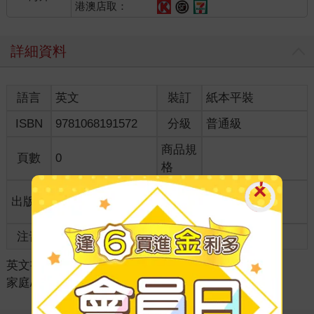
港澳店取：
詳細資料
語言
英文
裝訂
紙本平裝
ISBN
9781068191572
分級
普通級
商品規
頁數
0
格
適讀年
出版地
美國
全齡適讀
齡
注音
級別
英文書
＞
童書/青少年讀物
＞
知識/生活
＞
家庭/健康