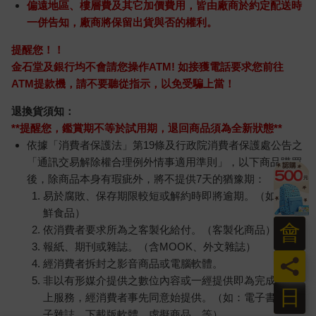
偏遠地區、樓層費及其它加價費用，皆由廠商於約定配送時
一併告知，廠商將保留出貨與否的權利。
提醒您！！
金石堂及銀行均不會請您操作ATM! 如接獲電話要求您前往
ATM提款機，請不要聽從指示，以免受騙上當！
退換貨須知：
**提醒您，鑑賞期不等於試用期，退回商品須為全新狀態**
依據「消費者保護法」第19條及行政院消費者保護處公告之
「通訊交易解除權合理例外情事適用準則」，以下商品購買
後，除商品本身有瑕疵外，將不提供7天的猶豫期：
易於腐敗、保存期限較短或解約時即將逾期。（如：生
鮮食品）
會
依消費者要求所為之客製化給付。（客製化商品）
報紙、期刊或雜誌。（含MOOK、外文雜誌）
員
經消費者拆封之影音商品或電腦軟體。
非以有形媒介提供之數位內容或一經提供即為完成之線
日
上服務，經消費者事先同意始提供。（如：電子書、電
子雜誌、下載版軟體、虛擬商品…等）