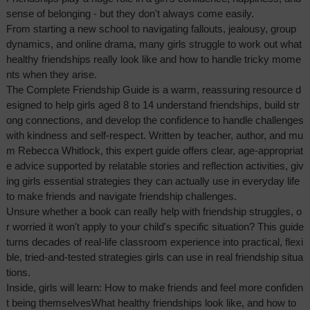
sense of belonging - but they don't always come easily.
From starting a new school to navigating fallouts, jealousy, group
dynamics, and online drama, many girls struggle to work out what
healthy friendships really look like and how to handle tricky mome
nts when they arise.
The Complete Friendship Guide is a warm, reassuring resource d
esigned to help girls aged 8 to 14 understand friendships, build str
ong connections, and develop the confidence to handle challenges
with kindness and self-respect. Written by teacher, author, and mu
m Rebecca Whitlock, this expert guide offers clear, age-appropriat
e advice supported by relatable stories and reflection activities, giv
ing girls essential strategies they can actually use in everyday life
to make friends and navigate friendship challenges.
Unsure whether a book can really help with friendship struggles, o
r worried it won't apply to your child's specific situation? This guide
turns decades of real-life classroom experience into practical, flexi
ble, tried-and-tested strategies girls can use in real friendship situa
tions.
Inside, girls will learn: How to make friends and feel more confiden
t being themselvesWhat healthy friendships look like, and how to