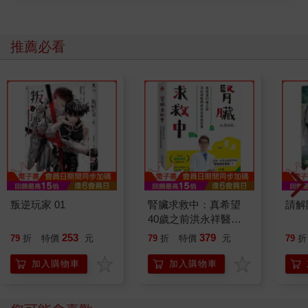
推薦必看
叛逆玩家 01
腎臟求救中：真希望
請解
40歲之前洪永祥醫師
就告訴我這些事
253
379
79
折
特價
元
79
折
特價
元
79
折
加入購物車
加入購物車