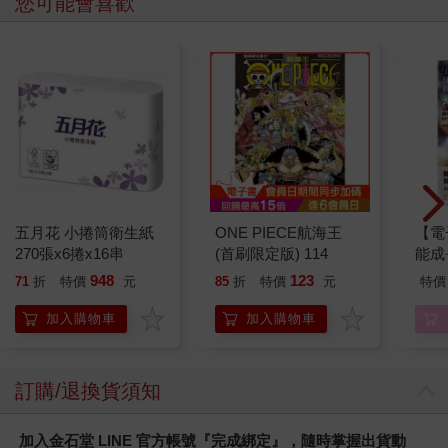
您可能會喜歡
五月花 小捲筒衛生紙
ONE PIECE航海王
【電
270張x6捲x16串
(首刷限定版) 114
能成
我的
948
123
71
折
特價
元
85
折
特價
元
特價
加入購物車
加入購物車
訂購/退換貨須知
加入金石堂 LINE 官方帳號『完成綁定』，隨時掌握出貨動