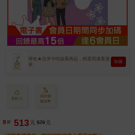
呀哈★吉伊卡哇旋風再起，精選周邊看過
加購
來
寫評價
喜歡+1
賺金幣
513
9
折
元
570
元