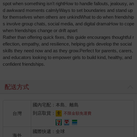
spot when something isn't rightHow to handle fallouts, jealousy, an
d awkward moments calmlyWays to set boundaries and stand up
for themselves when others are unkindWhat to do when friendship
s involve group chats, social media, and digital dramaHow to cope
when friendships change or drift apart
Rather than offering quick fixes, this guide encourages thoughtful r
eflection, empathy, and resilience, helping girls develop the social
skills they need now and as they grow.Perfect for parents, carers,
and educators looking to empower girls to build kind, healthy, and
confident friendships.
配送方式
國內宅配：本島、離島
到店取貨：
台灣
不限金額免運費
國際快遞：全球
海外