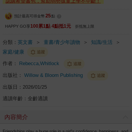
認購希望書包，幫助弱勢孩童上學不中斷！
25
預計最高可得金幣
點
?
100累1點 4點抵1元
HAPPY GO享
折抵無上限
分類：
英文書
＞
童書/青少年讀物
＞
知識/生活
＞
家庭/健康
追蹤
作者：
Rebecca,Whitlock
追蹤
出版社：
Willow & Bloom Publishing
追蹤
出版日：
2026/01/25
適讀年齡：
全齡適讀
內容簡介
Friendships play a huge role in a girl's confidence, happiness, and