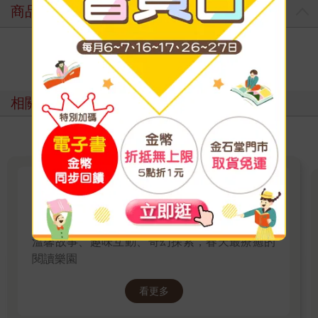
商品評價
寫評價
相關主題
花開書趣：春日英語分齡閱讀冒
險
溫馨故事、趣味互動、奇幻探索，春天最療癒的
閱讀樂園
看更多