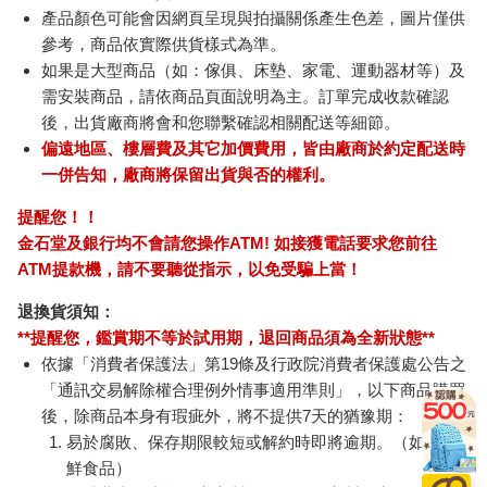
產品顏色可能會因網頁呈現與拍攝關係產生色差，圖片僅供
參考，商品依實際供貨樣式為準。
如果是大型商品（如：傢俱、床墊、家電、運動器材等）及
需安裝商品，請依商品頁面說明為主。訂單完成收款確認
後，出貨廠商將會和您聯繫確認相關配送等細節。
偏遠地區、樓層費及其它加價費用，皆由廠商於約定配送時
一併告知，廠商將保留出貨與否的權利。
提醒您！！
金石堂及銀行均不會請您操作ATM! 如接獲電話要求您前往
ATM提款機，請不要聽從指示，以免受騙上當！
退換貨須知：
**提醒您，鑑賞期不等於試用期，退回商品須為全新狀態**
依據「消費者保護法」第19條及行政院消費者保護處公告之
「通訊交易解除權合理例外情事適用準則」，以下商品購買
後，除商品本身有瑕疵外，將不提供7天的猶豫期：
易於腐敗、保存期限較短或解約時即將逾期。（如：生
鮮食品）