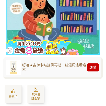
呀哈★吉伊卡哇旋風再起，精選周邊看過
加購
來
寫評價
喜歡+1
賺金幣