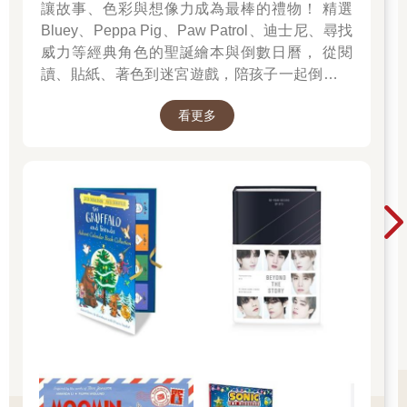
讓故事、色彩與想像力成為最棒的禮物！ 精選
Bluey、Peppa Pig、Paw Patrol、迪士尼、尋找
威力等經典角色的聖誕繪本與倒數日曆， 從閱
讀、貼紙、著色到迷宮遊戲，陪孩子一起倒數歡
樂的 25 天。 打開每一頁、每一扇小門，都是滿
看更多
滿的驚喜與節慶溫度， Read it, Play it, Feel the
Christmas Magic！ 即日起~2026/1/5參展商品好
康79折~~