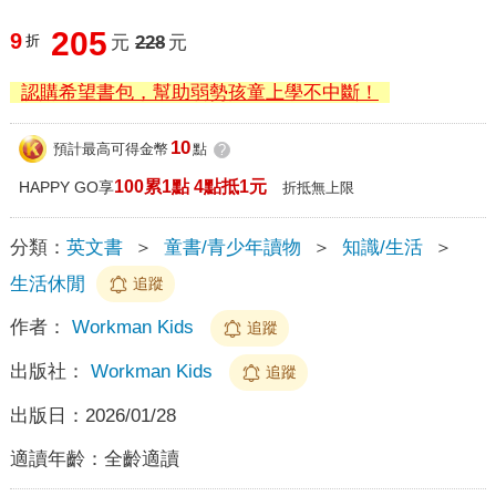
205
9
折
元
228
元
認購希望書包，幫助弱勢孩童上學不中斷！
10
預計最高可得金幣
點
?
100累1點 4點抵1元
HAPPY GO享
折抵無上限
分類：
英文書
＞
童書/青少年讀物
＞
知識/生活
＞
生活休閒
追蹤
作者：
Workman Kids
追蹤
出版社：
Workman Kids
追蹤
出版日：
2026/01/28
適讀年齡：
全齡適讀