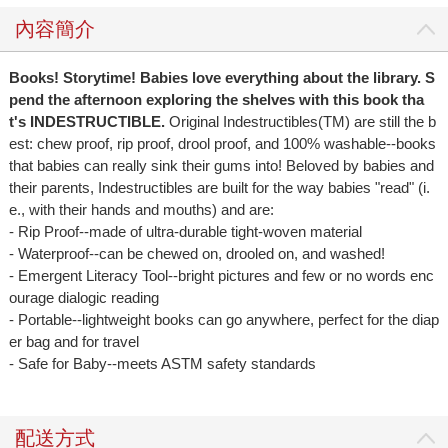
內容簡介
Books! Storytime! Babies love everything about the library. S
pend the afternoon exploring the shelves with this book tha
t's INDESTRUCTIBLE.
Original Indestructibles(TM) are still the b
est: chew proof, rip proof, drool proof, and 100% washable--books
that babies can really sink their gums into! Beloved by babies and
their parents, Indestructibles are built for the way babies "read" (i.
e., with their hands and mouths) and are:
- Rip Proof--made of ultra-durable tight-woven material
- Waterproof--can be chewed on, drooled on, and washed!
- Emergent Literacy Tool--bright pictures and few or no words enc
ourage dialogic reading
- Portable--lightweight books can go anywhere, perfect for the diap
er bag and for travel
- Safe for Baby--meets ASTM safety standards
配送方式