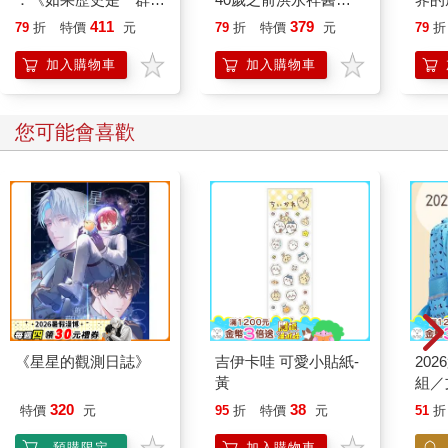
喵》作者最新力作，附
就告訴我這些事
411
379
79
折
特價
元
79
折
特價
元
79
折
【首卷特典】拉頁
加入購物車
加入購物車
您可能會喜歡
《星星的觀測日誌》
吉伊卡哇 可愛小貼紙-
20
黃
組／
320
38
特價
元
95
折
特價
元
51
折
預購限定
加入購物車