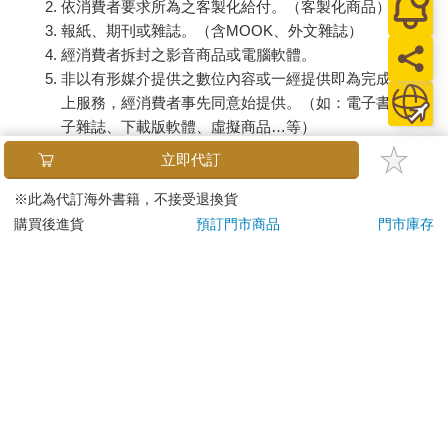
依消費者要求所為之客製化給付。（客製化商品）
報紙、期刊或雜誌。（含MOOK、外文雜誌）
經消費者拆封之影音商品或電腦軟體。
非以有形媒介提供之數位內容或一經提供即為完成之線
上服務，經消費者事先同意始提供。（如：電子書、電
子雜誌、下載版軟體、虛擬商品…等）
已拆封之個人衛生用品。（如：內衣褲、刮鬍刀、除毛
立即代訂
刀…等）
若非上列種類商品，均享有到貨7天的猶豫期（含例假
※此為代訂海外書籍，不接受退換貨
日）。
購買後進貨
預訂門市商品
門市庫存
辦理退換貨時，商品（組合商品恕無法接受單獨退貨）必須
是您收到商品時的原始狀態（包含商品本體、配件、贈品、
保證書、所有附隨資料文件及原廠內外包裝…等），請勿直
接使用原廠包裝寄送，或於原廠包裝上黏貼紙張或書寫文
字。
退回商品若無法回復原狀，將請您負擔回復原狀所需費用，
嚴重時將影響您的退貨權益。