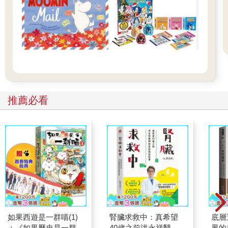
推薦必看
如果西遊是一群喵(1)
腎臟求救中：真希望
底層
：《如果歷史是一群
40歲之前洪永祥醫師
界的