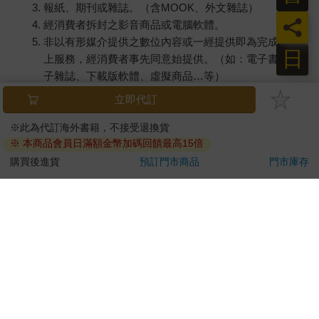
報紙、期刊或雜誌。（含MOOK、外文雜誌）
員
經消費者拆封之影音商品或電腦軟體。
非以有形媒介提供之數位內容或一經提供即為完成之線
日
上服務，經消費者事先同意始提供。（如：電子書、電
子雜誌、下載版軟體、虛擬商品…等）
已拆封之個人衛生用品。（如：內衣褲、刮鬍刀、除毛
刀…等）
若非上列種類商品，均享有到貨7天的猶豫期（含例假
日）。
辦理退換貨時，商品（組合商品恕無法接受單獨退貨）必須
是您收到商品時的原始狀態（包含商品本體、配件、贈品、
保證書、所有附隨資料文件及原廠內外包裝…等），請勿直
接使用原廠包裝寄送，或於原廠包裝上黏貼紙張或書寫文
字。
退回商品若無法回復原狀，將請您負擔回復原狀所需費用，
嚴重時將影響您的退貨權益。