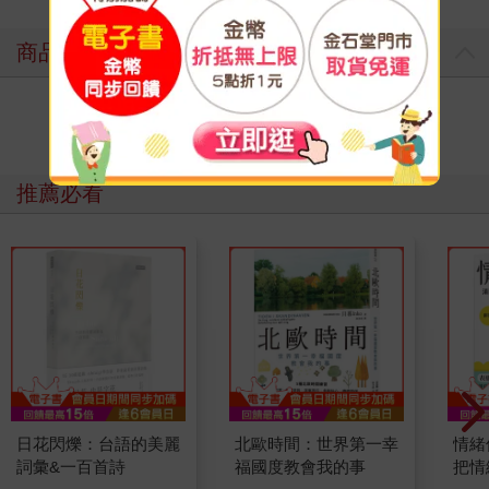
商品評價
寫評價
推薦必看
日花閃爍：台語的美麗
北歐時間：世界第一幸
情緒
詞彙&一百首詩
福國度教會我的事
把情