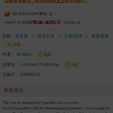
認購希望書包，幫助弱勢孩童上學不中斷！
30
預計最高可得金幣
點
?
100累1點 4點抵1元
HAPPY GO享
折抵無上限
分類：
英文書
＞
財經企管
＞
企業/經濟
＞
經營管理
追蹤
作者：
Ali,Moiz
追蹤
出版社：
Lioncrest Publishing
追蹤
出版日：
2026/02/11
內容簡介
The cure to burnout isn't vacation. It's success.
You're the poster child for bootstrapping founders. You've slept on