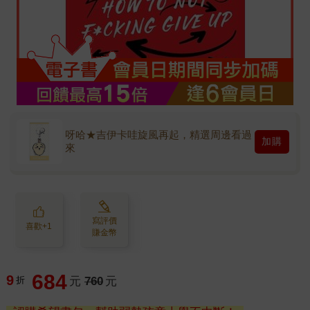
呀哈★吉伊卡哇旋風再起，精選周邊看過
加購
來
寫評價
喜歡+1
賺金幣
684
9
折
元
760
元