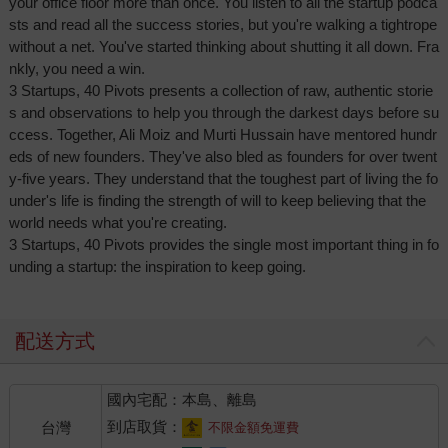
your office floor more than once. You listen to all the startup podca
sts and read all the success stories, but you're walking a tightrope
without a net. You've started thinking about shutting it all down. Fra
nkly, you need a win.
3 Startups, 40 Pivots presents a collection of raw, authentic storie
s and observations to help you through the darkest days before su
ccess. Together, Ali Moiz and Murti Hussain have mentored hundr
eds of new founders. They've also bled as founders for over twent
y-five years. They understand that the toughest part of living the fo
under's life is finding the strength of will to keep believing that the
world needs what you're creating.
3 Startups, 40 Pivots provides the single most important thing in fo
unding a startup: the inspiration to keep going.
配送方式
國內宅配：本島、離島
到店取貨：
台灣
不限金額免運費