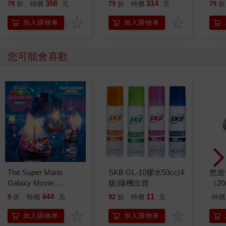
誰都
356
314
79
折
特價
元
79
折
特價
元
79
折
加入購物車
加入購物車
您可能會喜歡
The Super Mario
SKB GL-10膠水50cc(4
悠遊
Galaxy Movie:
版)隨機出貨
（2
Peach`s Birthday
444
11
9
折
特價
元
92
折
特價
元
特價
Surprise: The Super
Mario Galaxy Movie
加入購物車
加入購物車
Storybook