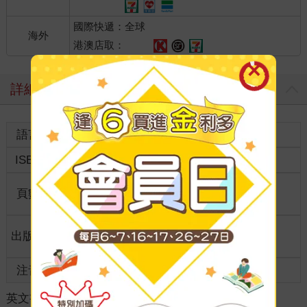
國際快遞：全球
海外
港澳店取：
詳細資料
語言
英文
裝訂
紙本平裝
ISBN
9781544551371
分級
普通級
商品規
頁數
0
格
適讀年
出版地
美國
全齡適讀
齡
注音
級別
英文書
＞
財經企管
＞
企業/經濟
＞
經營管理