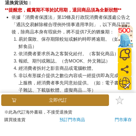
退換貨須知：
**提醒您，鑑賞期不等於試用期，退回商品須為全新狀態**
依據「消費者保護法」第19條及行政院消費者保護處公告之
「通訊交易解除權合理例外情事適用準則」，以下商品購買
後，除商品本身有瑕疵外，將不提供7天的猶豫期：
易於腐敗、保存期限較短或解約時即將逾期。（如：生
鮮食品）
依消費者要求所為之客製化給付。（客製化商品）
報紙、期刊或雜誌。（含MOOK、外文雜誌）
經消費者拆封之影音商品或電腦軟體。
非以有形媒介提供之數位內容或一經提供即為完成之線
上服務，經消費者事先同意始提供。（如：電子書、電
子雜誌、下載版軟體、虛擬商品…等）
已拆封之個人衛生用品。（如：內衣褲、刮鬍刀、除毛
立即代訂
刀…等）
若非上列種類商品，均享有到貨7天的猶豫期（含例假
※此為代訂海外書籍，不接受退換貨
日）。
購買後進貨
預訂門市商品
門市庫存
辦理退換貨時，商品（組合商品恕無法接受單獨退貨）必須
是您收到商品時的原始狀態（包含商品本體、配件、贈品、