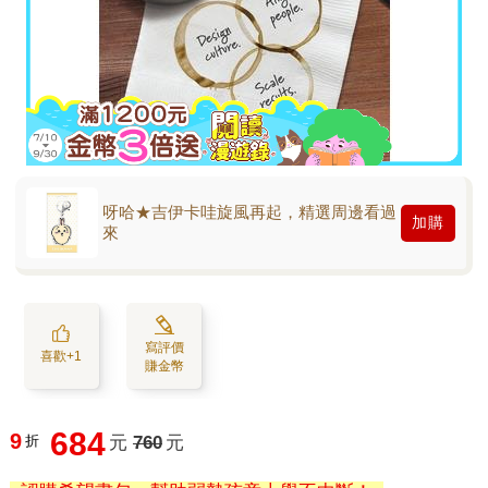
呀哈★吉伊卡哇旋風再起，精選周邊看過
加購
來
寫評價
喜歡+1
賺金幣
684
9
折
元
760
元