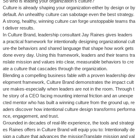
So who is leading your organization's culture?
Culture is already shaping your organization-either by design or by
default. An unhealthy culture can sabotage even the best strategy.
A strong, healthy, winning culture can forge unstoppable teams tha
t deliver results.
In Culture Brand, leadership consultant Jay Raines gives leaders
a practical framework for intentionally designing organizational cult
ure-the behaviors and shared language that shape how work gets
done every day. Using this framework, leaders and their teams tra
nslate mission and values into clear, measurable behaviors to cre
ate a culture that cascades through the organization.
Blending a compelling business fable with a proven leadership dev
elopment framework, Culture Brand demonstrates the impact cult
ure makes-especially when leaders are not in the room. Through t
he story of a CEO facing mounting internal friction and an unexpe
cted mentor who has built a winning culture from the ground up, re
aders discover how intentional culture design transforms performa
nce, engagement, and trust.
Grounded in decades of real-life experience, the tools and strategi
es Raines offers in Culture Brand will equip you to: Intentionally de
sign a culture that advances the missionTranslate mission and val