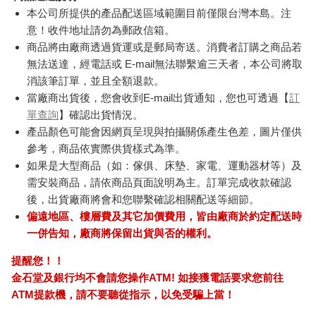
本公司所提供的產品配送區域範圍目前僅限台灣本島。注
意！收件地址請勿為郵政信箱。
商品將由廠商透過貨運或是郵局寄送。消費者訂購之商品若
無法送達，經電話或 E-mail無法聯繫逾三天者，本公司將取
消該筆訂單，並且全額退款。
當廠商出貨後，您會收到E-mail出貨通知，您也可透過【
訂
單查詢
】確認出貨情況。
產品顏色可能會因網頁呈現與拍攝關係產生色差，圖片僅供
參考，商品依實際供貨樣式為準。
如果是大型商品（如：傢俱、床墊、家電、運動器材等）及
需安裝商品，請依商品頁面說明為主。訂單完成收款確認
後，出貨廠商將會和您聯繫確認相關配送等細節。
偏遠地區、樓層費及其它加價費用，皆由廠商於約定配送時
一併告知，廠商將保留出貨與否的權利。
提醒您！！
金石堂及銀行均不會請您操作ATM! 如接獲電話要求您前往
ATM提款機，請不要聽從指示，以免受騙上當！