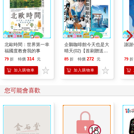
北歐時間：世界第一幸
企鵝咖啡館今天也是大
謝謝
福國度教會我的事
晴天(02)【首刷贈送
「謹賀新年」收藏卡】
314
272
79
折
特價
元
85
折
特價
元
79
折
加入購物車
加入購物車
您可能會喜歡