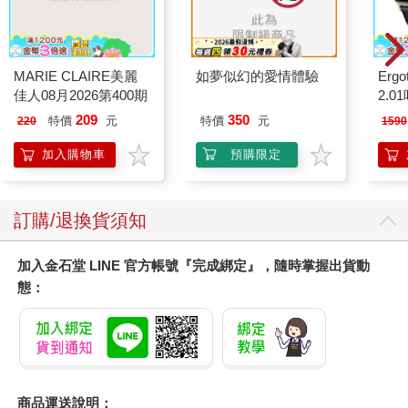
MARIE CLAIRE美麗
如夢似幻的愛情體驗
Ergot
佳人08月2026第400期
2.
209
350
特價
元
特價
元
220
1590
加入購物車
預購限定
訂購/退換貨須知
加入金石堂 LINE 官方帳號『完成綁定』，隨時掌握出貨動
態：
商品運送說明：