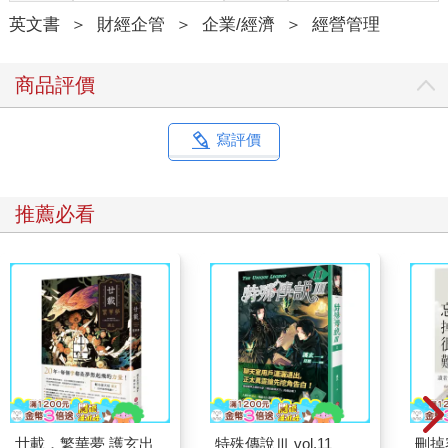
英文書
＞
財經企管
＞
企業/經濟
＞
經營管理
商品評價
寫評價
推薦必看
廿載．繁華夢 護玄出
特殊傳說Ⅲ vol.11
刪掉