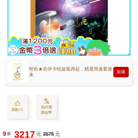
呀哈★吉伊卡哇旋風再起，精選周邊看過
加購
來
寫評價
喜歡+1
賺金幣
3217
9
折
元
3575
元