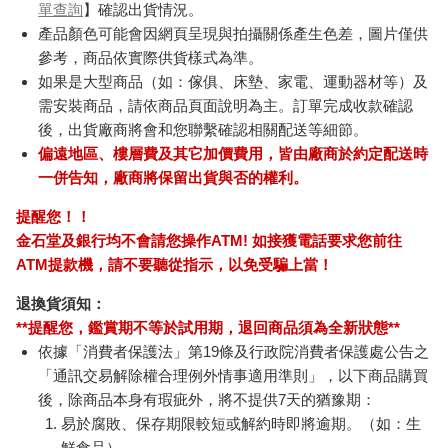
單查詢
】確認出貨情況。
產品顏色可能會因網頁呈現與拍攝關係產生色差，圖片僅供
參考，商品依實際供貨樣式為準。
如果是大型商品（如：傢俱、床墊、家電、運動器材等）及
需安裝商品，請依商品頁面說明為主。訂單完成收款確認
後，出貨廠商將會和您聯繫確認相關配送等細節。
偏遠地區、樓層費及其它加價費用，皆由廠商於約定配送時
一併告知，廠商將保留出貨與否的權利。
提醒您！！
金石堂及銀行均不會請您操作ATM! 如接獲電話要求您前往
ATM提款機，請不要聽從指示，以免受騙上當！
退換貨須知：
**提醒您，鑑賞期不等於試用期，退回商品須為全新狀態**
依據「消費者保護法」第19條及行政院消費者保護處公告之
「通訊交易解除權合理例外情事適用準則」，以下商品購買
後，除商品本身有瑕疵外，將不提供7天的猶豫期：
易於腐敗、保存期限較短或解約時即將逾期。（如：生
鮮食品）