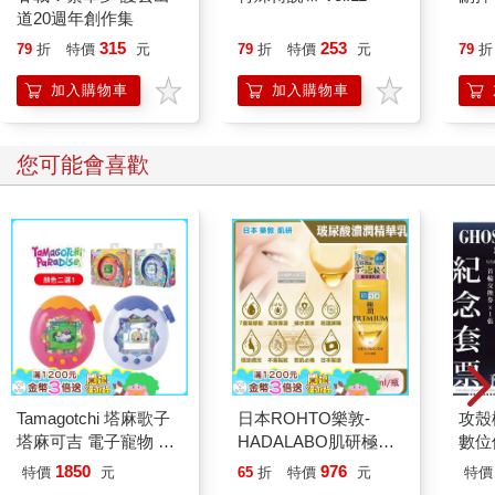
道20週年創作集
315
253
79
折
特價
元
79
折
特價
元
79
折
加入購物車
加入購物車
您可能會喜歡
Tamagotchi 塔麻歌子
日本ROHTO樂敦-
攻殼機
塔麻可吉 電子寵物 樂
HADALABO肌研極潤
數位
園系列（熱帶橙果／極
金緻7重玻尿酸高效保
1850
976
特價
元
65
折
特價
元
特價
地冰雪）
濕潤澤特濃精華乳液