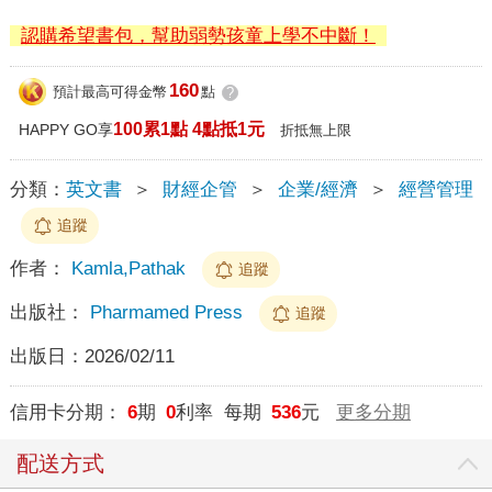
認購希望書包，幫助弱勢孩童上學不中斷！
160
預計最高可得金幣
點
?
100累1點 4點抵1元
HAPPY GO享
折抵無上限
分類：
英文書
＞
財經企管
＞
企業/經濟
＞
經營管理
追蹤
作者：
Kamla,Pathak
追蹤
出版社：
Pharmamed Press
追蹤
出版日：
2026/02/11
信用卡分期：
6
期
0
利率 每期
536
元
更多分期
配送方式