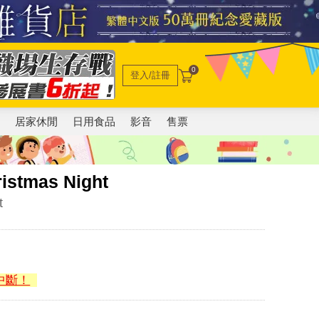
0
登入/註冊
電
居家休閒
日用食品
影音
售票
ristmas Night
t
中斷！