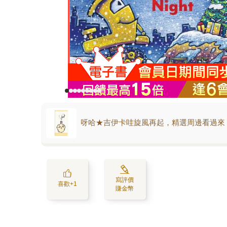
呀哈★吉伊卡哇旋風再起，精選周邊看過來
寫評價
喜歡+1
賺金幣