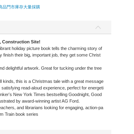
商品
門市庫存
大量採購
 Construction Site
!
brant holiday picture book tells the charming story of
inish their big, important job, they get some Christ
nd delightful artwork. Great for tucking under the tree
 kinds, this is a Christmas tale with a great message
isfying read-aloud experience, perfect for energeti
ker's New York Times bestselling Goodnight, Good
llustrated by award-winning artist AG Ford.
achers, and librarians looking for engaging, action-pa
m Train book series