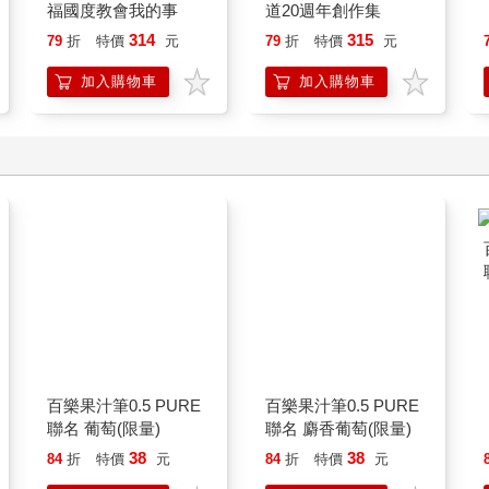
福國度教會我的事
道20週年創作集
314
315
79
折
特價
元
79
折
特價
元
加入購物車
加入購物車
百樂果汁筆0.5 PURE
百樂果汁筆0.5 PURE
聯名 葡萄(限量)
聯名 麝香葡萄(限量)
38
38
84
折
特價
元
84
折
特價
元