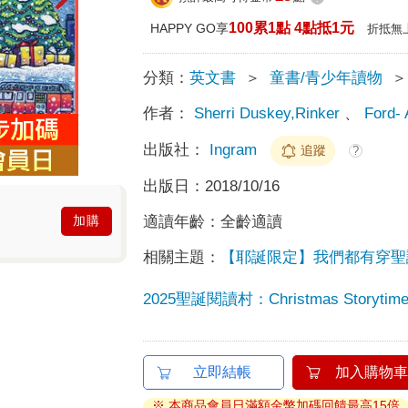
100累1點 4點抵1元
HAPPY GO享
折抵無
分類：
英文書
＞
童書/青少年讀物
＞
作者：
Sherri Duskey,Rinker
、
Ford- 
出版社：
Ingram
追蹤
?
出版日：
2018/10/16
適讀年齡：
全齡適讀
加購
相關主題：
【耶誕限定】我們都有穿聖
2025聖誕閱讀村：Christmas Storytime 
立即結帳
加入購物車
※ 本商品會員日滿額金幣加碼回饋最高15倍