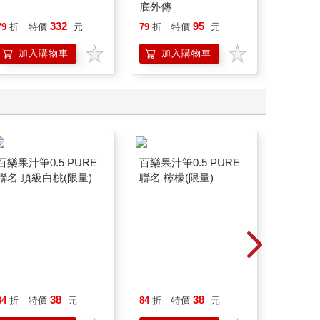
底外傳
332
95
79
折
特價
元
79
折
特價
元
79
折
加入購物車
加入購物車
加
百樂果汁筆0.5 PURE
百樂果汁筆0.5 PURE
卡達CAR
聯名 頂級白桃(限量)
聯名 檸檬(限量)
849 Pa
ED.5 
38
38
25
84
折
特價
元
84
折
特價
元
特價