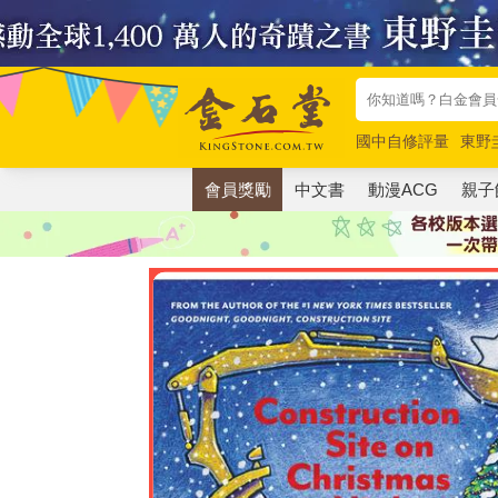
國中自修評量
東野
唯紅花綻放
奧德賽
會員獎勵
中文書
動漫ACG
親子