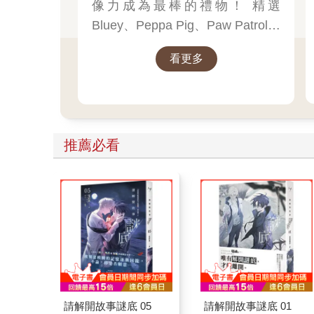
像力成為最棒的禮物！ 精選
Bluey、Peppa Pig、Paw Patrol、
迪士尼、尋找威力等經典角色的
看更多
聖誕繪本與倒數日曆， 從閱讀、
貼紙、著色到迷宮遊戲，陪孩子
一起倒數歡樂的 25 天。 打開每一
頁、每一扇小門，都是滿滿的驚
喜與節慶溫度， Read it, Play it,
推薦必看
Feel the Christmas Magic！ 即日
起~2026/1/5參展商品好康79折~~
請解開故事謎底 05
請解開故事謎底 01