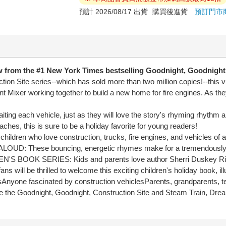
預計 2026/08/17 出貨
購買後進貨
預訂門市
w from the #1
New York Times
bestselling
Goodnight, Goodnight,
tion Site series--which has sold more than two million copies!--this vi
ixer working together to build a new home for fire engines. As they f
iting each vehicle, just as they will love the story's rhyming rhythm a
hes, this is sure to be a holiday favorite for young readers!
en who love construction, trucks, fire engines, and vehicles of all
LOUD: These bouncing, energetic rhymes make for a tremendously sat
N'S BOOK SERIES: Kids and parents love author Sherri Duskey Rin
ans will be thrilled to welcome this exciting children's holiday book, i
ansAnyone fascinated by construction vehiclesParents, grandparents, te
e the Goodnight, Goodnight, Construction Site and Steam Train, Drea