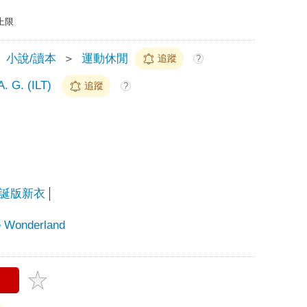
上限
小說/讀本
＞
運動休閒
追蹤
?
A. G. (ILT)
追蹤
?
誕版新衣
Wonderland