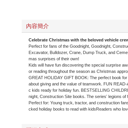
內容簡介
Celebrate Christmas with the beloved vehicle cre
Perfect for fans of the Goodnight, Goodnight, Construc
Excavator, Bulldozer, Crane, Dump Truck, and Cement M
mas surprises of their own!
Kids will have fun discovering the special surprise awa
or reading throughout the season as Christmas approac
GREAT HOLIDAY GIFT BOOK: The perfect book for childr
about giving and the value of teamwork. FUN READ-A
c kids ready for holiday fun. BESTSELLING CHILDRE
night, Construction Site books. The series' legions of f
Perfect for: Young truck, tractor, and construction f
cked holiday books to read with kidsReaders who lov