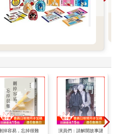
奇
讀
春
的閱
刪掉容易，忘掉很難
演員們：請解開故事謎
叛逆玩家