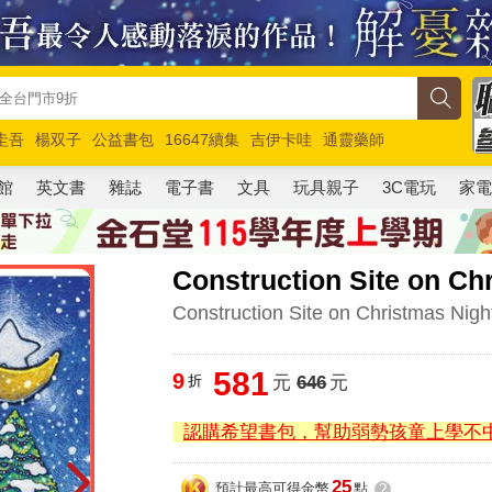
圭吾
楊双子
公益書包
16647續集
吉伊卡哇
通靈藥師
路邊攤新作
馬斯克
玩具總動員5
超慢跑
館
英文書
雜誌
電子書
文具
玩具親子
3C電玩
家
Construction Site on Ch
Construction Site on Christmas Nigh
581
9
折
元
646
元
認購希望書包，幫助弱勢孩童上學不
25
預計最高可得金幣
點
?