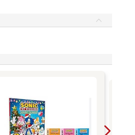
花
趣
日
溫
趣
分