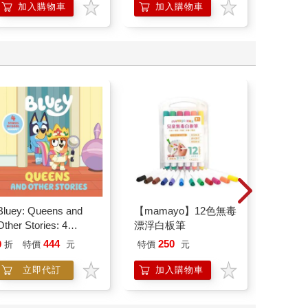
加入購物車
加入購物車
加
Bluey: Queens and
【mamayo】12色無毒
World of
Other Stories: 4
漂浮白板筆
My Firs
Stories in 1 Book.
Book Bl
444
250
9
折
特價
元
特價
元
9
折
特
Hooray!
立即代訂
加入購物車
立