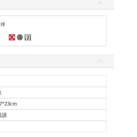
全球
級
7*23cm
適讀