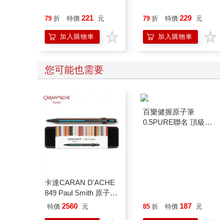
221
229
79
折
特價
元
79
折
特價
元
加入購物車
加入購物車
您可能也需要
卡達CARAN D'ACHE
百樂健握原子筆
849 Paul Smith 原子筆
0.5PURE聯名 頂級白
ED.5 條紋黑
桃(限量)
2560
187
特價
元
85
折
特價
元