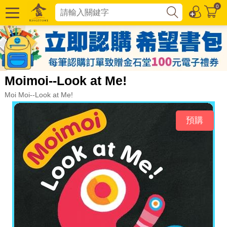
0
Moimoi--Look at Me!
Moi Moi--Look at Me!
預購