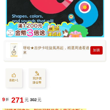
呀哈★吉伊卡哇旋風再起，精選周邊看過
加購
來
寫評價
喜歡+1
賺金幣
271
9
折
元
302
元