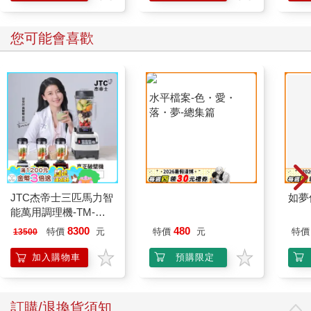
您可能會喜歡
水平檔案-色・愛・
落・夢-總集篇
JTC杰帝士三匹馬力智
如夢
能萬用調理機-TM-
800-黑-公司貨(真正破
8300
480
特價
元
特價
元
特價
13500
壁機/高敏敏推薦)
加入購物車
預購限定
訂購/退換貨須知