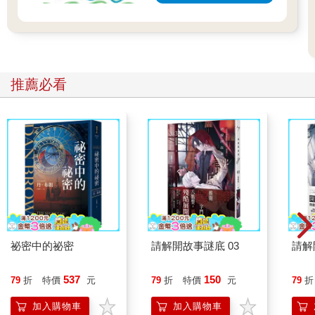
推薦必看
祕密中的祕密
請解開故事謎底 03
請解
537
150
79
折
特價
元
79
折
特價
元
79
折
加入購物車
加入購物車