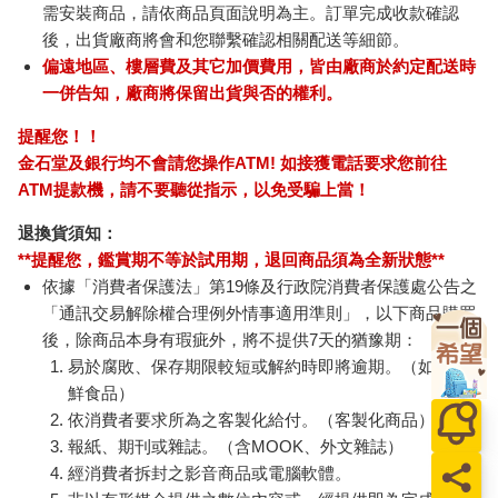
需安裝商品，請依商品頁面說明為主。訂單完成收款確認
後，出貨廠商將會和您聯繫確認相關配送等細節。
偏遠地區、樓層費及其它加價費用，皆由廠商於約定配送時
一併告知，廠商將保留出貨與否的權利。
提醒您！！
金石堂及銀行均不會請您操作ATM! 如接獲電話要求您前往
ATM提款機，請不要聽從指示，以免受騙上當！
退換貨須知：
**提醒您，鑑賞期不等於試用期，退回商品須為全新狀態**
依據「消費者保護法」第19條及行政院消費者保護處公告之
「通訊交易解除權合理例外情事適用準則」，以下商品購買
後，除商品本身有瑕疵外，將不提供7天的猶豫期：
易於腐敗、保存期限較短或解約時即將逾期。（如：生
鮮食品）
依消費者要求所為之客製化給付。（客製化商品）
報紙、期刊或雜誌。（含MOOK、外文雜誌）
經消費者拆封之影音商品或電腦軟體。