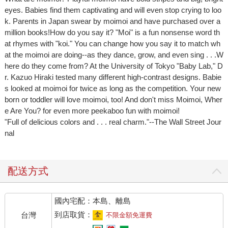
eyes. Babies find them captivating and will even stop crying to loo
k. Parents in Japan swear by moimoi and have purchased over a
million books!How do you say it? "Moi" is a fun nonsense word th
at rhymes with "koi." You can change how you say it to match wh
at the moimoi are doing--as they dance, grow, and even sing . . .W
here do they come from? At the University of Tokyo "Baby Lab," D
r. Kazuo Hiraki tested many different high-contrast designs. Babie
s looked at moimoi for twice as long as the competition. Your new
born or toddler will love moimoi, too! And don't miss Moimoi, Wher
e Are You? for even more peekaboo fun with moimoi!
"Full of delicious colors and . . . real charm."--The Wall Street Jour
nal
配送方式
國內宅配：本島、離島
到店取貨：
台灣
不限金額免運費