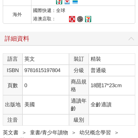
國際快遞：全球
海外
港澳店取：
詳細資料
語言
英文
裝訂
精裝
ISBN
9781615197804
分級
普通級
商品規
頁數
0
18開17*23cm
格
適讀年
出版地
美國
全齡適讀
齡
注音
級別
英文書
＞
童書/青少年讀物
＞
幼兒概念學習
＞