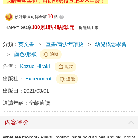
認購希望書包，幫助弱勢孩童上學不中斷！
10
預計最高可得金幣
點
?
100累1點 4點抵1元
HAPPY GO享
折抵無上限
分類：
英文書
＞
童書/青少年讀物
＞
幼兒概念學習
＞
顏色/形狀
追蹤
作者：
Kazuo-Hiraki
追蹤
出版社：
Experiment
追蹤
出版日：
2021/03/01
適讀年齡：
全齡適讀
內容簡介
What are moimoi? Playful moimoi have bold stripes and big, bright