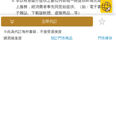
非以有形媒介提供之數位內容或一經提供即為完成之線
上服務，經消費者事先同意始提供。（如：電子書、電
子雜誌、下載版軟體、虛擬商品…等）
已拆封之個人衛生用品。（如：內衣褲、刮鬍刀、除毛
立即代訂
刀…等）
若非上列種類商品，均享有到貨7天的猶豫期（含例假
※此為代訂海外書籍，不接受退換貨
日）。
購買後進貨
預訂門市商品
門市庫存
辦理退換貨時，商品（組合商品恕無法接受單獨退貨）必須
是您收到商品時的原始狀態（包含商品本體、配件、贈品、
保證書、所有附隨資料文件及原廠內外包裝…等），請勿直
接使用原廠包裝寄送，或於原廠包裝上黏貼紙張或書寫文
字。
退回商品若無法回復原狀，將請您負擔回復原狀所需費用，
嚴重時將影響您的退貨權益。