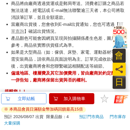
商品將由廠商透過貨運或是郵局寄送。消費者訂購之商品若
無法送達，經電話或 E-mail無法聯繫逾三天者，本公司將取
消該筆訂單，並且全額退款。
當廠商出貨後，您會收到E-mail出貨通知，您也可透過【
訂
單查詢
】確認出貨情況。
產品顏色可能會因網頁呈現與拍攝關係產生色差，圖片僅供
參考，商品依實際供貨樣式為準。
如果是大型商品（如：傢俱、床墊、家電、運動器材等）及
會
需安裝商品，請依商品頁面說明為主。訂單完成收款確認
後，出貨廠商將會和您聯繫確認相關配送等細節。
員
偏遠地區、樓層費及其它加價費用，皆由廠商於約定配送時
日
一併告知，廠商將保留出貨與否的權利。
提醒您！！
金石堂及銀行均不會請您操作ATM! 如接獲電話要求您前往
ATM提款機，請不要聽從指示，以免受騙上當！
退換貨須知：
**提醒您，鑑賞期不等於試用期，退回商品須為全新狀態**