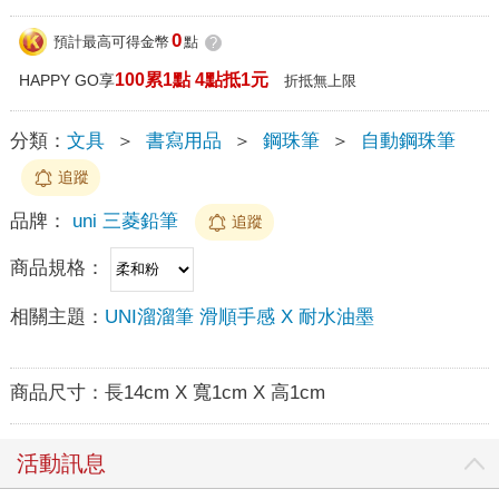
0
預計最高可得金幣
點
?
100累1點 4點抵1元
HAPPY GO享
折抵無上限
分類：
文具
＞
書寫用品
＞
鋼珠筆
＞
自動鋼珠筆
追蹤
品牌：
uni 三菱鉛筆
追蹤
商品規格：
相關主題：
UNI溜溜筆 滑順手感 X 耐水油墨
商品尺寸：
長14cm X 寬1cm X 高1cm
活動訊息