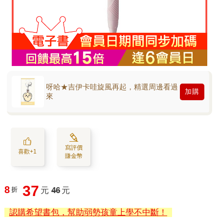
呀哈★吉伊卡哇旋風再起，精選周邊看過
加購
來
寫評價
喜歡+1
賺金幣
37
8
折
元
46
元
認購希望書包，幫助弱勢孩童上學不中斷！