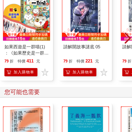
如果西遊是一群喵(1)
請解開故事謎底 05
請解
：《如果歷史是一群
喵》作者最新力作，附
411
221
79
折
特價
元
79
折
特價
元
79
折
【首卷特典】拉頁
加入購物車
加入購物車
您可能也需要