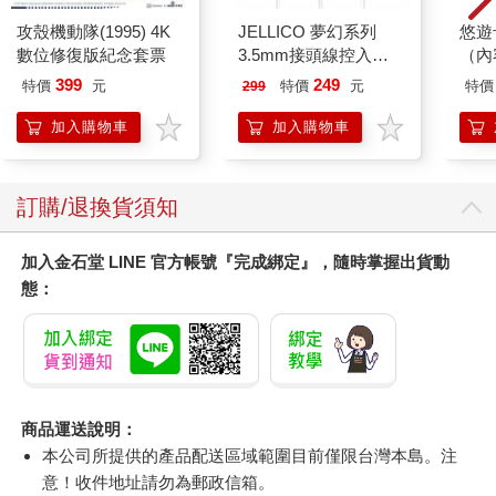
攻殼機動隊(1995) 4K
JELLICO 夢幻系列
悠遊
數位修復版紀念套票
3.5mm接頭線控入耳
（內
式耳機 JEE-X12-WT
399
249
特價
元
特價
元
特價
299
加入購物車
加入購物車
訂購/退換貨須知
加入金石堂 LINE 官方帳號『完成綁定』，隨時掌握出貨動
態：
商品運送說明：
本公司所提供的產品配送區域範圍目前僅限台灣本島。注
意！收件地址請勿為郵政信箱。