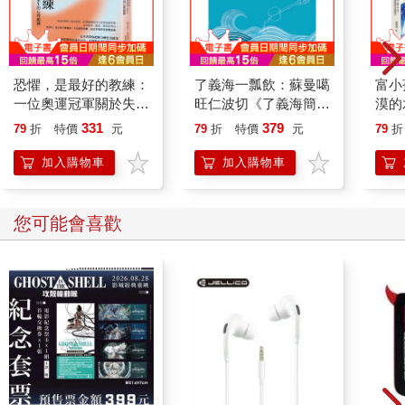
恐懼，是最好的教練：
了義海一瓢飲：蘇曼噶
富小
一位奧運冠軍關於失
旺仁波切《了義海簡要
漠的
敗、改變、未知與重生
注疏》釋論
懂商
331
379
79
折
特價
元
79
折
特價
元
79
折
的心理鍛鍊
式
加入購物車
加入購物車
您可能會喜歡