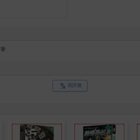
鉛筆
寫評價