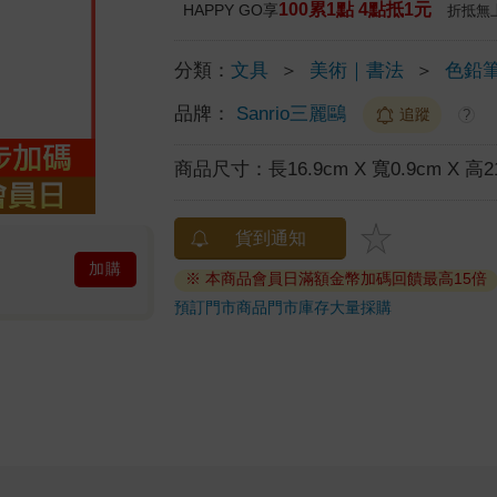
100累1點 4點抵1元
HAPPY GO享
折抵無
分類：
文具
＞
美術｜書法
＞
色鉛
品牌：
Sanrio三麗鷗
追蹤
?
商品尺寸：
長16.9cm X 寬0.9cm X 高2
貨到通知
加購
※ 本商品會員日滿額金幣加碼回饋最高15倍
預訂門市商品
門市庫存
大量採購