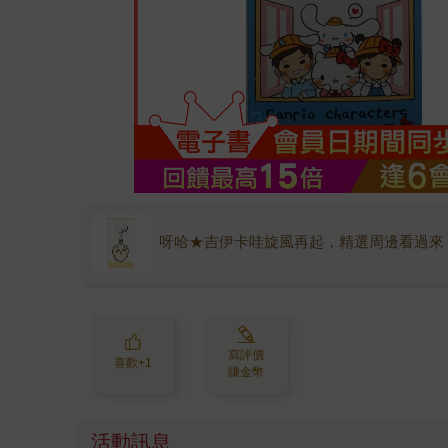
呀哈★吉伊卡哇旋風再起，精選周邊看過來
寫評價
喜歡+1
賺金幣
活動訊息