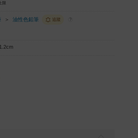
上限
筆
＞
油性色鉛筆
追蹤
?
1.2cm