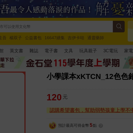
圭吾
楊双子
公益書包
16647續集
吉伊卡哇
通靈藥師
路邊攤新作
馬斯克
玩具總動員5
超慢跑
館
英文書
雜誌
電子書
文具
玩具親子
3C電玩
家
小學課本xKTCN_12色色
120
元
認購希望書包，幫助弱勢孩童上學不
5
預計最高可得金幣
點
?