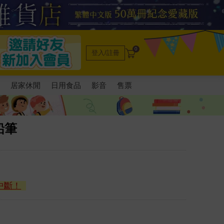
0
登入/註冊
電
居家休閒
日用食品
影音
售票
鉛筆
中斷！