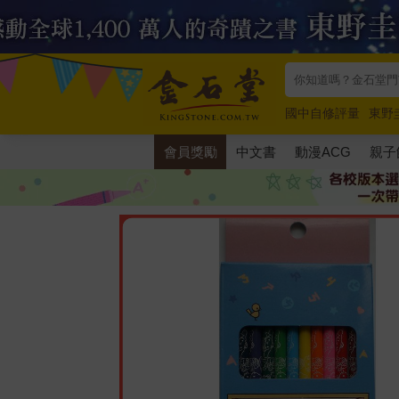
國中自修評量
東野
唯紅花綻放
奧德賽
會員獎勵
中文書
動漫ACG
親子