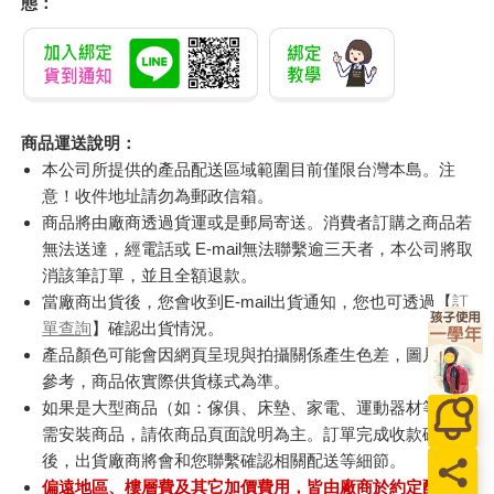
態：
商品運送說明：
本公司所提供的產品配送區域範圍目前僅限台灣本島。注
意！收件地址請勿為郵政信箱。
商品將由廠商透過貨運或是郵局寄送。消費者訂購之商品若
無法送達，經電話或 E-mail無法聯繫逾三天者，本公司將取
消該筆訂單，並且全額退款。
當廠商出貨後，您會收到E-mail出貨通知，您也可透過【
訂
單查詢
】確認出貨情況。
產品顏色可能會因網頁呈現與拍攝關係產生色差，圖片僅供
參考，商品依實際供貨樣式為準。
如果是大型商品（如：傢俱、床墊、家電、運動器材等）及
需安裝商品，請依商品頁面說明為主。訂單完成收款確認
後，出貨廠商將會和您聯繫確認相關配送等細節。
偏遠地區、樓層費及其它加價費用，皆由廠商於約定配送時