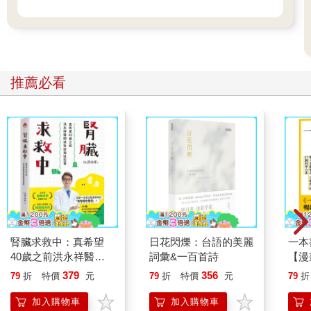
推薦必看
腎臟求救中：真希望
日花閃爍：台語的美麗
一本
40歲之前洪永祥醫師
詞彙&一百首詩
【漫
就告訴我這些事
行動
379
356
79
折
特價
元
79
折
特價
元
79
折
開關
「行
加入購物車
加入購物車