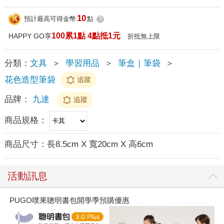
10
預計最高可得金幣
點
?
100累1點 4點抵1元
HAPPY GO享
折抵無上限
分類：
文具
＞
學習用品
＞
筆盒｜筆袋
＞
花色造型筆袋
追蹤
品牌：
九達
追蹤
商品規格：
商品尺寸：
長8.5cm X 寬20cm X 高6cm
活動訊息
PUGO噗果聰明書包開學季預購優惠