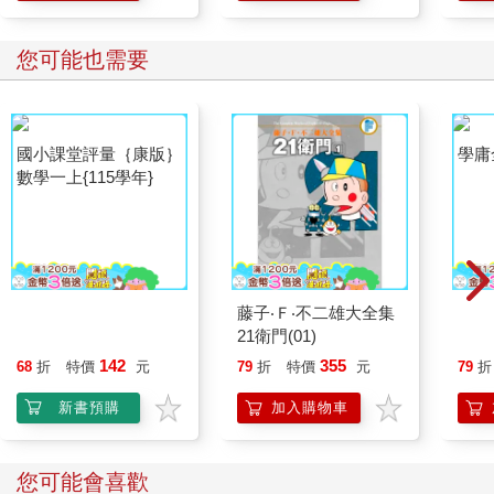
學方
您可能也需要
國小課堂評量｛康版｝
數學一上{115學年}
藤子‧Ｆ‧不二雄大全集
學庸
21衛門(01)
142
355
68
折
特價
元
79
折
特價
元
79
折
新書預購
加入購物車
您可能會喜歡