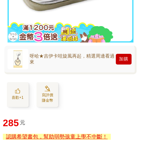
呀哈★吉伊卡哇旋風再起，精選周邊看過
加購
來
寫評價
喜歡+1
賺金幣
285
元
認購希望書包，幫助弱勢孩童上學不中斷！