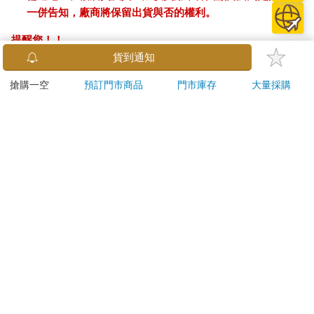
一併告知，廠商將保留出貨與否的權利。
提醒您！！
金石堂及銀行均不會請您操作ATM! 如接獲電話要求您前往
貨到通知
ATM提款機，請不要聽從指示，以免受騙上當！
搶購一空
預訂門市商品
門市庫存
大量採購
退換貨須知：
**提醒您，鑑賞期不等於試用期，退回商品須為全新狀態**
依據「消費者保護法」第19條及行政院消費者保護處公告之
「通訊交易解除權合理例外情事適用準則」，以下商品購買
後，除商品本身有瑕疵外，將不提供7天的猶豫期：
易於腐敗、保存期限較短或解約時即將逾期。（如：生
鮮食品）
依消費者要求所為之客製化給付。（客製化商品）
報紙、期刊或雜誌。（含MOOK、外文雜誌）
經消費者拆封之影音商品或電腦軟體。
非以有形媒介提供之數位內容或一經提供即為完成之線
上服務，經消費者事先同意始提供。（如：電子書、電
子雜誌、下載版軟體、虛擬商品…等）