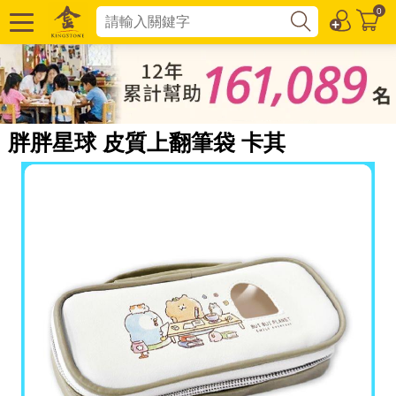
0
胖胖星球 皮質上翻筆袋 卡其