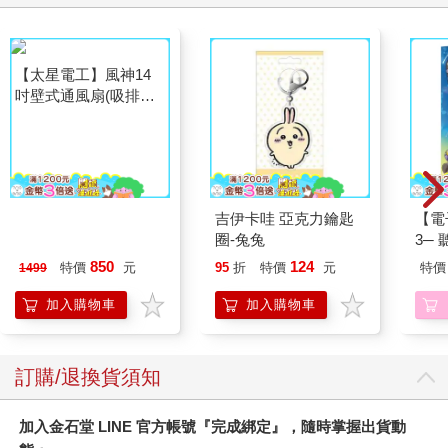
【太星電工】風神14
吉伊卡哇 亞克力鑰匙
【電
吋壁式通風扇(吸排風
圈-兔兔
3─
機)
現自
850
124
特價
元
95
折
特價
元
特價
1499
加入購物車
加入購物車
訂購/退換貨須知
加入金石堂 LINE 官方帳號『完成綁定』，隨時掌握出貨動