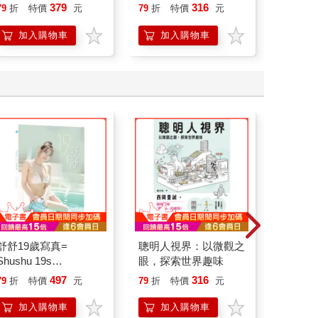
就告訴我這些事
誰都能自在相處
379
316
79
折
特價
元
79
折
特價
元
79
折
加入購物車
加入購物車
加
舒舒19歲寫真=
聰明人視界：以微觀之
他們的
Shushu 19s
眼，探索世界趣味
photography
497
316
79
折
特價
元
79
折
特價
元
79
折
加入購物車
加入購物車
加