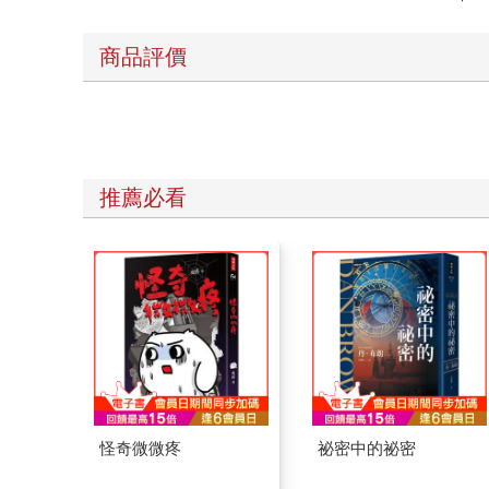
商品評價
推薦必看
怪奇微微疼
祕密中的祕密