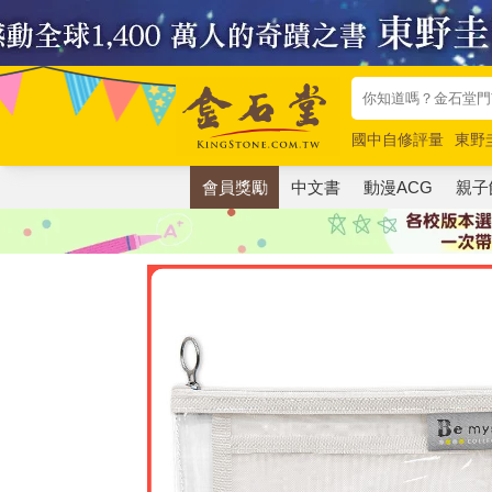
國中自修評量
東野
唯紅花綻放
奧德賽
會員獎勵
中文書
動漫ACG
親子