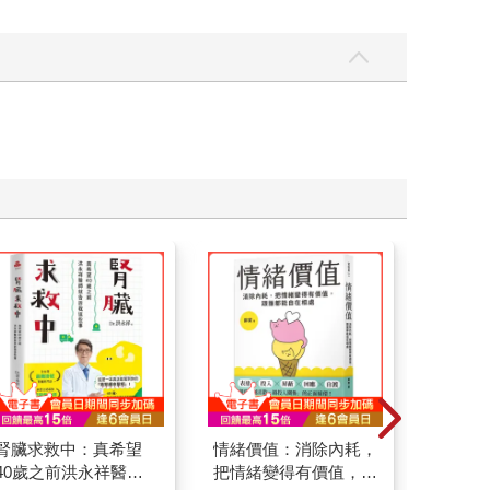
腎臟求救中：真希望
情緒價值：消除內耗，
刪掉容
40歲之前洪永祥醫師
把情緒變得有價值，跟