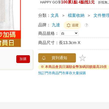
100累1點 4點抵1元
HAPPY GO享
折抵無
分類：
文具
＞
檔案收納
＞
文件整
品牌：
九達
追蹤
?
商品規格：
商品尺寸：
長13.3cm X
貨到通知
加購
※ 本商品會員日滿額金幣加碼回饋最高15倍
預訂門市商品
門市庫存
大量採購