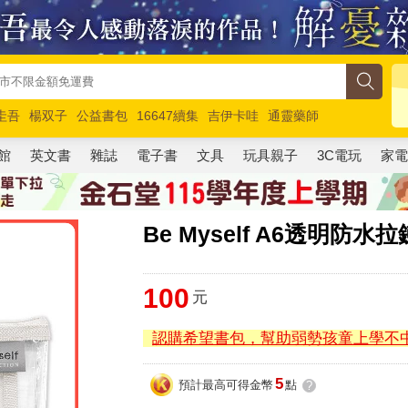
圭吾
楊双子
公益書包
16647續集
吉伊卡哇
通靈藥師
路邊攤新作
馬斯克
玩具總動員5
超慢跑
館
英文書
雜誌
電子書
文具
玩具親子
3C電玩
家
Be Myself A6透明防水
100
元
認購希望書包，幫助弱勢孩童上學不
5
預計最高可得金幣
點
?