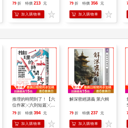
213
356
79
折
特價
元
79
折
特價
元
加入購物車
加入購物車
推理的時間到了！【六
解深密經講義 第六輯
位作家╳六則短篇╳致
讀者的挑戰書】
394
237
79
折
特價
元
79
折
特價
元
加入購物車
加入購物車