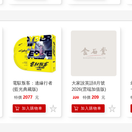
電馭叛客：邊緣行者
大家說英語8月號
(藍光典藏版)
2026(雲端加值版)
2077
209
特價
元
特價
元
220
加入購物車
加入購物車