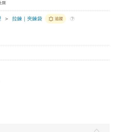
上限
理
＞
拉鍊｜夾鍊袋
追蹤
?