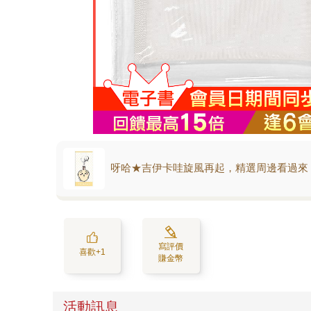
呀哈★吉伊卡哇旋風再起，精選周邊看過來
寫評價
喜歡+1
賺金幣
活動訊息