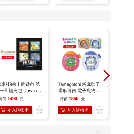
幻獸帕魯卡牌遊戲 第
Tamagotchi 塔麻歌子
【電子
一彈 補充包 Dawn of
塔麻可吉 電子寵物 樂
Palpagos（日文版一
園系列（熱帶橙果／極
1490
1850
21
特價
元
特價
元
特價
盒）
地冰雪）
加入購物車
加入購物車