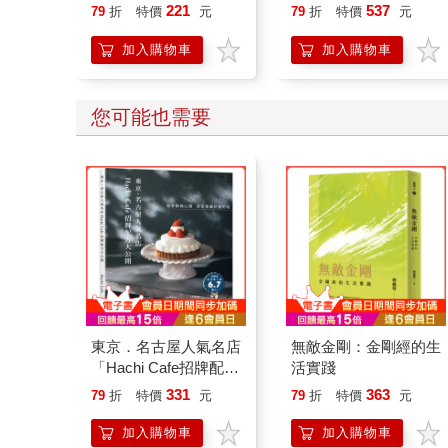
221
537
79
折
特價
元
79
折
特價
元
加入購物車
加入購物車
您可能也需要
東京．名古屋人氣名店
無敵金剛：金剛經的生
「Hachi Cafe招牌配方
活實踐
大公開」隨季節與心
331
363
79
折
特價
元
79
折
特價
元
情，享受專屬於我的
塔！
加入購物車
加入購物車