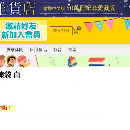
0
登入/註冊
電
居家休閒
日用食品
影音
售票
拉鍊袋 白
中斷！