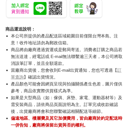
戀人的主推不是我！-
FoodSaver真空密鮮盒
小書
全
2入組（中－1.2L）
蘿蕾
110
899
79
折
特價
元
特價
元
79
折
加入購物車
加入購物車
訂購/退換貨須知
加入金石堂 LINE 官方帳號『完成綁定』，隨時掌握出貨動
態：