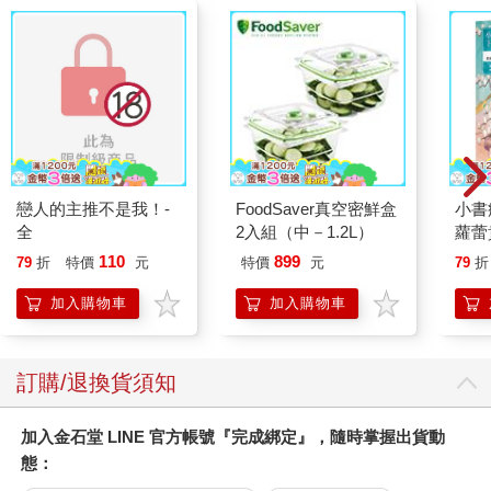
不時輕聲地以俄語遮羞
中英悅讀行 套組（叢
甜蜜
的鄰座艾莉同學(原作)
林奇譚＆怒海餘生∕A
夏祭毛巾 E
Big, Blue Marble∕The
361
1817
95
折
特價
元
79
折
特價
元
79
折
Alphabet∕格列佛遊記∕
小鹿斑比）
加入購物車
加入購物車
您可能會喜歡