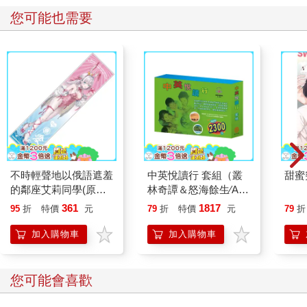
推薦必看
一本書終結你的拖延
臺灣漫遊錄
請解
症：透過「小行動」打
開大腦的行動開關，懶
237
300
79
折
特價
元
79
折
特價
元
79
折
人也能變身「行動派」
的37個科學方法
加入購物車
加入購物車
您可能也需要