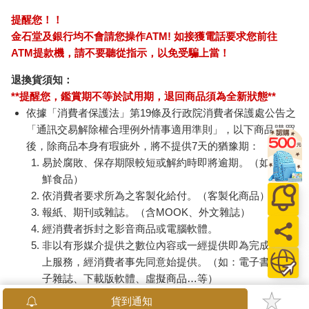
商品運送說明：
本公司所提供的產品配送區域範圍目前僅限台灣本島。注
意！收件地址請勿為郵政信箱。
商品將由廠商透過貨運或是郵局寄送。消費者訂購之商品若
無法送達，經電話或 E-mail無法聯繫逾三天者，本公司將取
消該筆訂單，並且全額退款。
當廠商出貨後，您會收到E-mail出貨通知，您也可透過【
訂
單查詢
】確認出貨情況。
產品顏色可能會因網頁呈現與拍攝關係產生色差，圖片僅供
參考，商品依實際供貨樣式為準。
如果是大型商品（如：傢俱、床墊、家電、運動器材等）及
需安裝商品，請依商品頁面說明為主。訂單完成收款確認
後，出貨廠商將會和您聯繫確認相關配送等細節。
偏遠地區、樓層費及其它加價費用，皆由廠商於約定配送時
一併告知，廠商將保留出貨與否的權利。
提醒您！！
金石堂及銀行均不會請您操作ATM! 如接獲電話要求您前往