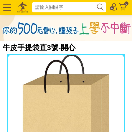
0
牛皮手提袋直3號-開心