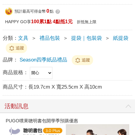
0
預計最高可得金幣
點
?
100累1點 4點抵1元
HAPPY GO享
折抵無上限
分類：
文具
＞
禮品包裝
＞
提袋｜包裝袋
＞
紙提袋
追蹤
品牌：
Season四季紙品禮品
追蹤
商品規格：
商品尺寸：
長19.7cm X 寬25.5cm X 高10cm
活動訊息
PUGO噗果聰明書包開學季預購優惠