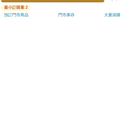
ATM提款機，請不要聽從指示，以免受騙上當！
退換貨須知：
**提醒您，鑑賞期不等於試用期，退回商品須為全新狀態**
依據「消費者保護法」第19條及行政院消費者保護處公告之
「通訊交易解除權合理例外情事適用準則」，以下商品購買
後，除商品本身有瑕疵外，將不提供7天的猶豫期：
易於腐敗、保存期限較短或解約時即將逾期。（如：生
鮮食品）
依消費者要求所為之客製化給付。（客製化商品）
報紙、期刊或雜誌。（含MOOK、外文雜誌）
經消費者拆封之影音商品或電腦軟體。
非以有形媒介提供之數位內容或一經提供即為完成之線
上服務，經消費者事先同意始提供。（如：電子書、電
子雜誌、下載版軟體、虛擬商品…等）
已拆封之個人衛生用品。（如：內衣褲、刮鬍刀、除毛
刀…等）
若非上列種類商品，均享有到貨7天的猶豫期（含例假
日）。