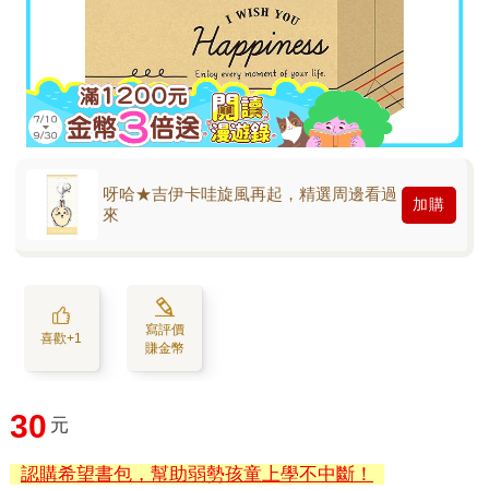
呀哈★吉伊卡哇旋風再起，精選周邊看過
加購
來
寫評價
喜歡+1
賺金幣
30
元
認購希望書包，幫助弱勢孩童上學不中斷！