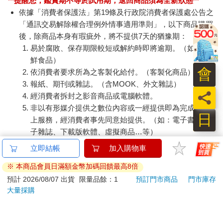
消該筆訂單，並且全額退款。
當廠商出貨後，您會收到E-mail出貨通知，您也可透過【
訂
單查詢
】確認出貨情況。
產品顏色可能會因網頁呈現與拍攝關係產生色差，圖片僅供
參考，商品依實際供貨樣式為準。
如果是大型商品（如：傢俱、床墊、家電、運動器材等）及
會
需安裝商品，請依商品頁面說明為主。訂單完成收款確認
後，出貨廠商將會和您聯繫確認相關配送等細節。
員
偏遠地區、樓層費及其它加價費用，皆由廠商於約定配送時
日
一併告知，廠商將保留出貨與否的權利。
提醒您！！
金石堂及銀行均不會請您操作ATM! 如接獲電話要求您前往
ATM提款機，請不要聽從指示，以免受騙上當！
退換貨須知：
**提醒您，鑑賞期不等於試用期，退回商品須為全新狀態**
依據「消費者保護法」第19條及行政院消費者保護處公告之
「通訊交易解除權合理例外情事適用準則」，以下商品購買