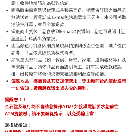
（20mm適用）
第353期
釀6入
490
171
特價
元
特價
元
8
折
180
加入購物車
加入購物車
訂購/退換貨須知
加入金石堂 LINE 官方帳號『完成綁定』，隨時掌握出貨動
態：
商品運送說明：
本公司所提供的產品配送區域範圍目前僅限台灣本島。注
意！收件地址請勿為郵政信箱。
商品將由廠商透過貨運或是郵局寄送。消費者訂購之商品若
無法送達，經電話或 E-mail無法聯繫逾三天者，本公司將取