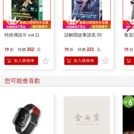
特殊傳說Ⅲ vol.11
請解開故事謎底 05
叛逆
252
221
79
折
特價
元
79
折
特價
元
79
折
加入購物車
加入購物車
其他人也看