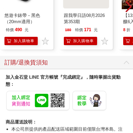
中衛CSD醫療口罩 雙
【日本 DECOLE】 動
Emj
鋼印 一級薄粉50入
物喝茶 陶瓷 擴香器 (4
愛情
款可選) 擴香 擴香石
199
499
5
折
特價
元
59
折
特價
元
9
折
精油擴香石 貓咪擴香
石 水豚 柴犬 水獺
加入購物車
加入購物車
您可能會喜歡
悠遊卡錶帶－黑色
跟我學日語08月2026
【1