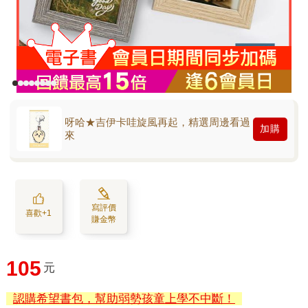
呀哈★吉伊卡哇旋風再起，精選周邊看過
加購
來
寫評價
喜歡+1
賺金幣
105
元
認購希望書包，幫助弱勢孩童上學不中斷！