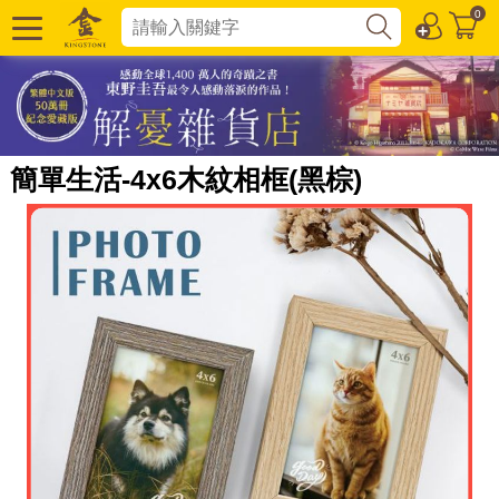
0
簡單生活-4x6木紋相框(黑棕)