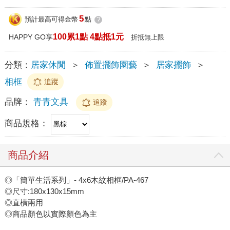
5
預計最高可得金幣
點
?
100累1點 4點抵1元
HAPPY GO享
折抵無上限
分類：
居家休閒
＞
佈置擺飾園藝
＞
居家擺飾
＞
相框
追蹤
品牌：
青青文具
追蹤
商品規格：
商品介紹
◎「簡單生活系列」- 4x6木紋相框/PA-467
◎尺寸:180x130x15mm
◎直橫兩用
◎商品顏色以實際顏色為主