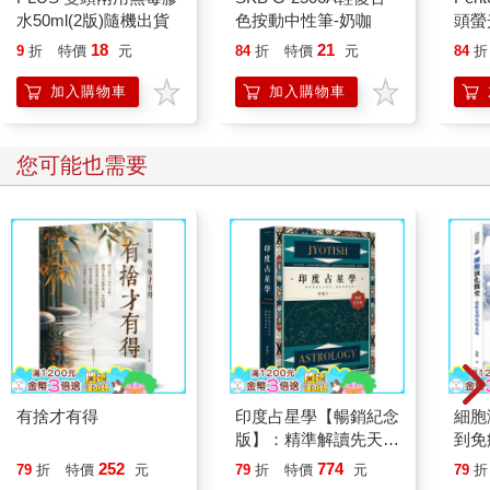
水50ml(2版)隨機出貨
色按動中性筆-奶咖
頭螢
（粉
18
21
9
折
特價
元
84
折
特價
元
84
折
加入購物車
加入購物車
您可能也需要
有捨才有得
印度占星學【暢銷紀念
細胞
版】：精準解讀先天格
到免
局，論斷命運走勢
荒、
252
774
79
折
特價
元
79
折
特價
元
79
折
成邊