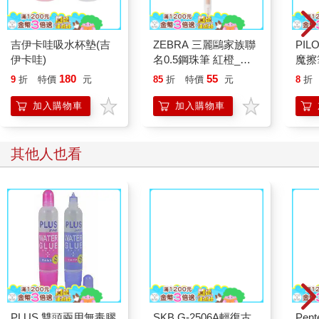
吉伊卡哇吸水杯墊(吉
ZEBRA 三麗鷗家族聯
PI
伊卡哇)
名0.5鋼珠筆 紅橙_布
魔擦筆
丁狗(限量)
180
55
9
折
特價
元
85
折
特價
元
8
折
加入購物車
加入購物車
其他人也看
PLUS 雙頭兩用無毒膠
SKB G-2506A輕復古
Pen