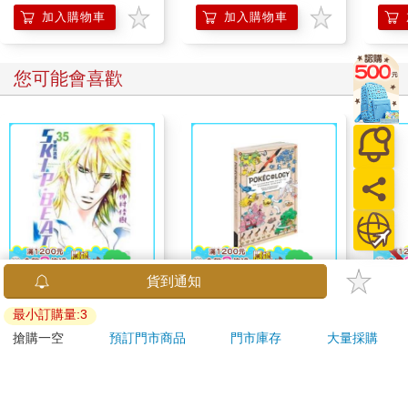
工…
加入購物車
加入購物車
症、
重看
所知
您可能會喜歡
貨到通知
【電子書】SKIP‧
Pokecology an
德國A
BEAT！─華麗的挑戰─
Illustrated Guide to
控油
最小訂購量:3
（35）
Pokemon Ecology
凝露3
80
513
特價
元
9
折
特價
元
73
折
搶購一空
預訂門市商品
門市庫存
大量採購
(Pokemon Pikachu
髮根
Press)
調理
電子書
加入購物車
滋潤
質適