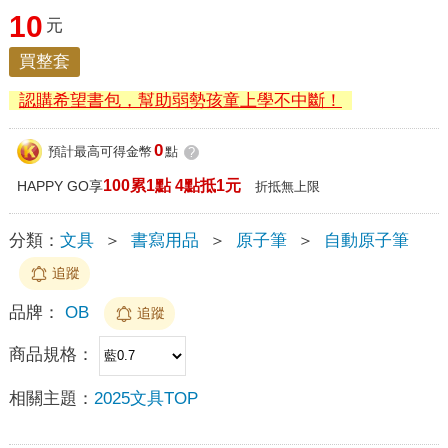
10
元
買整套
認購希望書包，幫助弱勢孩童上學不中斷！
0
預計最高可得金幣
點
?
100累1點 4點抵1元
HAPPY GO享
折抵無上限
分類：
文具
＞
書寫用品
＞
原子筆
＞
自動原子筆
追蹤
品牌：
OB
追蹤
商品規格：
相關主題：
2025文具TOP