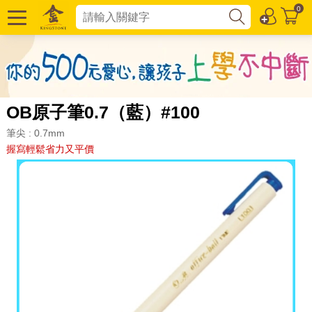
0
OB原子筆0.7（藍）#100
筆尖 : 0.7mm
握寫輕鬆省力又平價