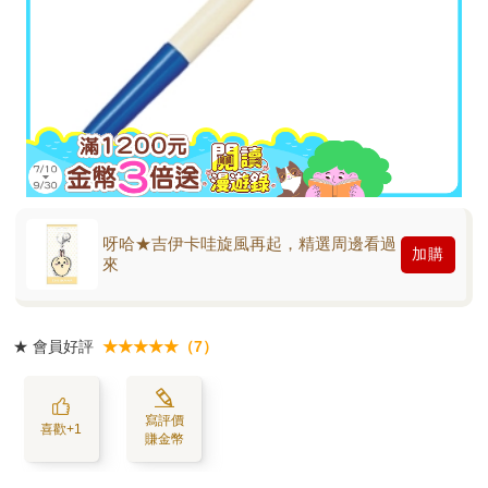
呀哈★吉伊卡哇旋風再起，精選周邊看過
加購
來
★
會員好評
★★★★★（7）
寫評價
喜歡+1
賺金幣