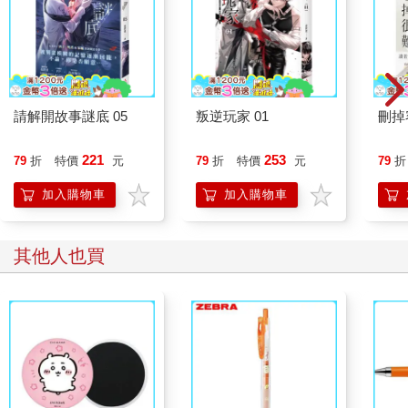
請解開故事謎底 05
叛逆玩家 01
刪掉
221
253
79
折
特價
元
79
折
特價
元
79
折
加入購物車
加入購物車
其他人也買