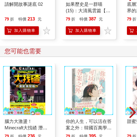
請解開故事謎底 02
如果歷史是一群喵
底層
(15)：大清風雲篇【萌
界的
貓漫畫學歷史】
213
387
79
折
特價
元
79
折
特價
元
79
折
加入購物車
加入購物車
您可能也需要
腦力大激盪！
你的人生，可以活在答
甜蜜
Minecraft大找碴 潛能
案之外：韓國百萬學子
激發版
信賴的「讀書之神」寫
236
395
79
折
特價
元
79
折
特價
元
79
折