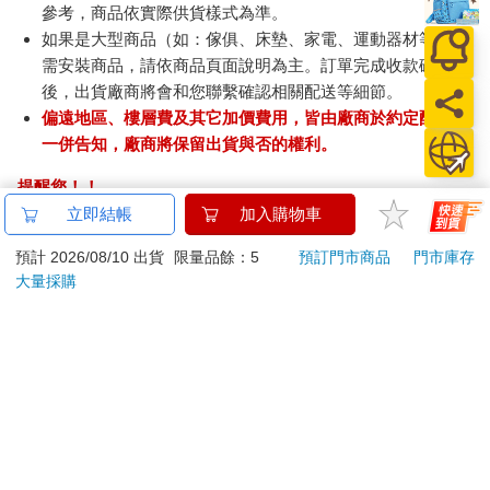
參考，商品依實際供貨樣式為準。
如果是大型商品（如：傢俱、床墊、家電、運動器材等）及
需安裝商品，請依商品頁面說明為主。訂單完成收款確認
後，出貨廠商將會和您聯繫確認相關配送等細節。
偏遠地區、樓層費及其它加價費用，皆由廠商於約定配送時
一併告知，廠商將保留出貨與否的權利。
提醒您！！
金石堂及銀行均不會請您操作ATM! 如接獲電話要求您前往
立即結帳
加入購物車
ATM提款機，請不要聽從指示，以免受騙上當！
預計 2026/08/10 出貨
限量品餘：5
預訂門市商品
門市庫存
退換貨須知：
大量採購
**提醒您，鑑賞期不等於試用期，退回商品須為全新狀態**
依據「消費者保護法」第19條及行政院消費者保護處公告之
「通訊交易解除權合理例外情事適用準則」，以下商品購買
後，除商品本身有瑕疵外，將不提供7天的猶豫期：
易於腐敗、保存期限較短或解約時即將逾期。（如：生
鮮食品）
依消費者要求所為之客製化給付。（客製化商品）