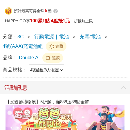
5
預計最高可得金幣
點
?
100累1點 4點抵1元
HAPPY GO享
折抵無上限
分類：
3C
＞
行動電源｜電池
＞
充電/電池
＞
4號(AAA)充電池組
追蹤
品牌：
Double A
追蹤
商品規格：
活動訊息
【父親節禮物展】5折起，滿888送88點金幣