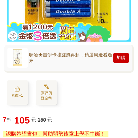
呀哈★吉伊卡哇旋風再起，精選周邊看過
加購
來
寫評價
喜歡+1
賺金幣
105
7
折
元
150
元
認購希望書包，幫助弱勢孩童上學不中斷！