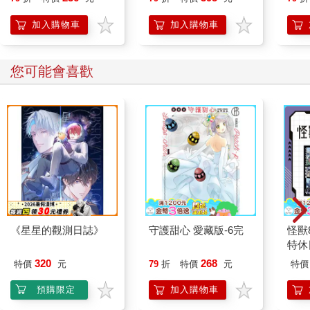
給迷惘世代──如何用
學習打造人生選擇權
加入購物車
加入購物車
您可能會喜歡
《星星的觀測日誌》
守護甜心 愛藏版-6完
怪獸
特休
加購
320
268
特價
元
79
折
特價
元
特價
預購限定
加入購物車