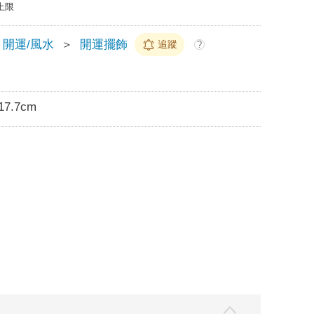
上限
開運/風水
＞
開運擺飾
追蹤
?
17.7cm