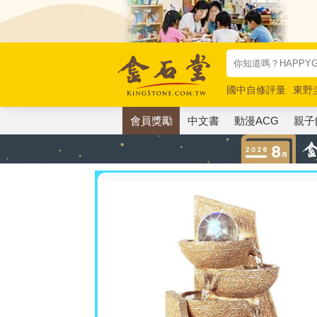
國中自修評量
東野
唯紅花綻放
奧德賽
會員獎勵
中文書
動漫ACG
親子