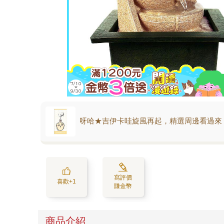
呀哈★吉伊卡哇旋風再起，精選周邊看過來
寫評價
喜歡+1
賺金幣
商品介紹