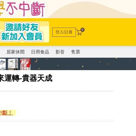
0
登入/註冊
電
居家休閒
日用食品
影音
售票
 時來運轉-貴器天成
中斷！