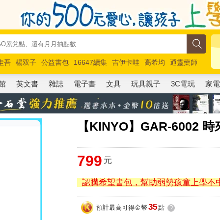
圭吾
楊双子
公益書包
16647續集
吉伊卡哇
高希均
通靈藥師
路邊攤新作
馬斯克
玩具總動員5
超慢跑
館
英文書
雜誌
電子書
文具
玩具親子
3C電玩
家
【KINYO】GAR-6002
799
元
認購希望書包，幫助弱勢孩童上學不
35
預計最高可得金幣
點
?