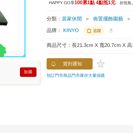
100累1點 4點抵1元
HAPPY GO享
折抵無
分類：
居家休閒
＞
佈置擺飾園藝
＞
品牌：
KINYO
追蹤
?
商品尺寸：
長21.3cm X 寬20.7cm X 高
貨到通知
加購
預訂門市商品
門市庫存
大量採購