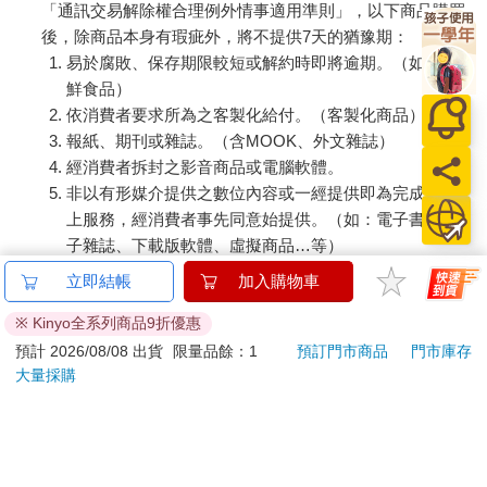
「通訊交易解除權合理例外情事適用準則」，以下商品購買
後，除商品本身有瑕疵外，將不提供7天的猶豫期：
易於腐敗、保存期限較短或解約時即將逾期。（如：生
鮮食品）
依消費者要求所為之客製化給付。（客製化商品）
報紙、期刊或雜誌。（含MOOK、外文雜誌）
經消費者拆封之影音商品或電腦軟體。
非以有形媒介提供之數位內容或一經提供即為完成之線
上服務，經消費者事先同意始提供。（如：電子書、電
子雜誌、下載版軟體、虛擬商品…等）
已拆封之個人衛生用品。（如：內衣褲、刮鬍刀、除毛
立即結帳
加入購物車
刀…等）
若非上列種類商品，均享有到貨7天的猶豫期（含例假
※ Kinyo全系列商品9折優惠
日）。
預計 2026/08/08 出貨
限量品餘：1
預訂門市商品
門市庫存
辦理退換貨時，商品（組合商品恕無法接受單獨退貨）必須
大量採購
是您收到商品時的原始狀態（包含商品本體、配件、贈品、
保證書、所有附隨資料文件及原廠內外包裝…等），請勿直
接使用原廠包裝寄送，或於原廠包裝上黏貼紙張或書寫文
字。