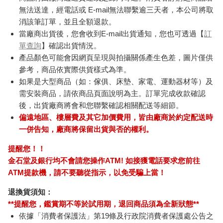
無法送達，經電話或 E-mail無法聯繫逾三天者，本公司將取
消該筆訂單，並且全額退款。
當廠商出貨後，您會收到E-mail出貨通知，您也可透過【
訂
單查詢
】確認出貨情況。
產品顏色可能會因網頁呈現與拍攝關係產生色差，圖片僅供
參考，商品依實際供貨樣式為準。
如果是大型商品（如：傢俱、床墊、家電、運動器材等）及
需安裝商品，請依商品頁面說明為主。訂單完成收款確認
後，出貨廠商將會和您聯繫確認相關配送等細節。
偏遠地區、樓層費及其它加價費用，皆由廠商於約定配送時
一併告知，廠商將保留出貨與否的權利。
提醒您！！
金石堂及銀行均不會請您操作ATM! 如接獲電話要求您前往
ATM提款機，請不要聽從指示，以免受騙上當！
退換貨須知：
**提醒您，鑑賞期不等於試用期，退回商品須為全新狀態**
依據「消費者保護法」第19條及行政院消費者保護處公告之