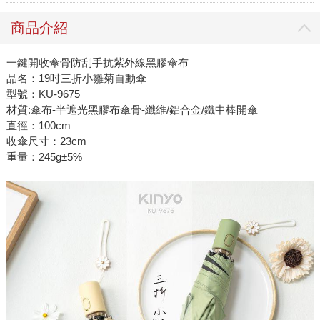
商品介紹
一鍵開收傘骨防刮手抗紫外線黑膠傘布
品名：19吋三折小雛菊自動傘
型號：KU-9675
材質:傘布-半遮光黑膠布傘骨-纖維/鋁合金/鐵中棒開傘
直徑：100cm
收傘尺寸：23cm
重量：245g±5%