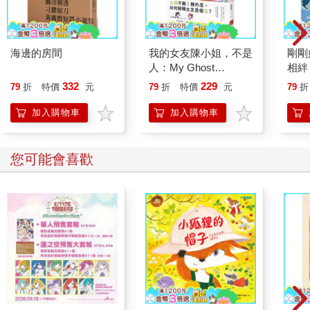
海邊的房間
我的女友陳小姐，不是
剛剛
人：My Ghost
相絆
Girlfriend 2
要的
332
229
79
折
特價
元
79
折
特價
元
79
折
加入購物車
加入購物車
您可能會喜歡