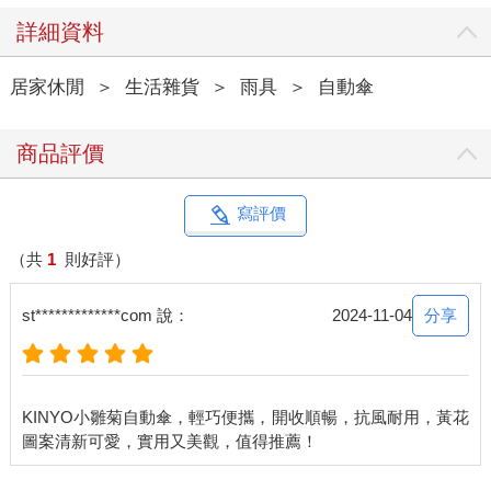
詳細資料
居家休閒
＞
生活雜貨
＞
雨具
＞
自動傘
商品評價
寫評價
（共
1
則好評）
分享
st*************com 說：
2024-11-04
KINYO小雛菊自動傘，輕巧便攜，開收順暢，抗風耐用，黃花