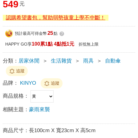
549
元
認購希望書包，幫助弱勢孩童上學不中斷！
25
預計最高可得金幣
點
?
100累1點 4點抵1元
HAPPY GO享
折抵無上限
分類：
居家休閒
＞
生活雜貨
＞
雨具
＞
自動傘
追蹤
品牌：
KINYO
追蹤
商品規格：
相關主題：
豪雨來襲
商品尺寸：
長100cm X 寬23cm X 高5cm