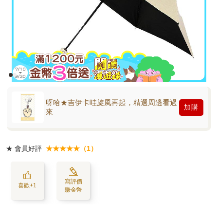
呀哈★吉伊卡哇旋風再起，精選周邊看過
加購
來
★
會員好評
★★★★★（1）
寫評價
喜歡+1
賺金幣