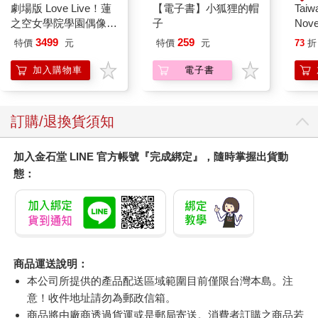
劇場版 Love Live！蓮
【電子書】小狐狸的帽
Taiw
之空女學院學園偶像俱
子
Nove
樂部 Bloom Garden
editi
3499
259
特價
元
特價
元
73
折
Party蓮之空預售大套
組
加入購物車
電子書
訂購/退換貨須知
加入金石堂 LINE 官方帳號『完成綁定』，隨時掌握出貨動
態：
商品運送說明：
本公司所提供的產品配送區域範圍目前僅限台灣本島。注
意！收件地址請勿為郵政信箱。
商品將由廠商透過貨運或是郵局寄送。消費者訂購之商品若