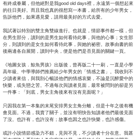
有終成眷屬，但他絕對是我good old days裡，永遠第一個想起來
的往日美好。而且我也真的很想寫一本書，給所有的少年男女，
告訴他們，如果遇見愛，請用最美好的方式去愛。
我試著以特別的雙主角雙線進行。也就是，情節事件都一樣，但
在男生部分，讀到的是男生如何看待此事，與他的心事；女生部
分，則讀到的是女生如何看待此事，與她的祕密。故事由書的前
後兩邊各自展開，讀到中央，便是他們是否見面的關鍵一頁。
《地圖女孩．鯨魚男孩》出版後，曾再版二十一刷，一直是小學
高年級、中學導師們推薦給少年男女的「情感之書」。我收到不
少讀者來信，與我剖心暢談他們的情感哀樂，不論是沉醉愛中的
快樂，或失戀之苦。不過每次與讀者見面，最常被問到的卻是另
一件事：「到底，男女主角後來有沒有見面呢？」
只因我在第一本集的末尾安排男女主角分離，但是十年之後有機
會見面。不過，我賣了關子，並沒有明快告知讀者他們最後見面
了沒。也許有，也許沒有；故事也因之也許快樂，也許感傷。
或許小說情節感染力不錯，見與不見，不少讀者十分在意。我甚