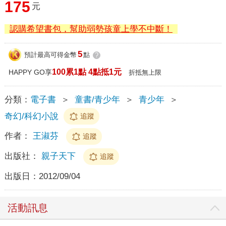
175
元
認購希望書包，幫助弱勢孩童上學不中斷！
5
預計最高可得金幣
點
?
100累1點 4點抵1元
HAPPY GO享
折抵無上限
分類：
電子書
＞
童書/青少年
＞
青少年
＞
奇幻/科幻小說
追蹤
作者：
王淑芬
追蹤
出版社：
親子天下
追蹤
出版日：
2012/09/04
活動訊息