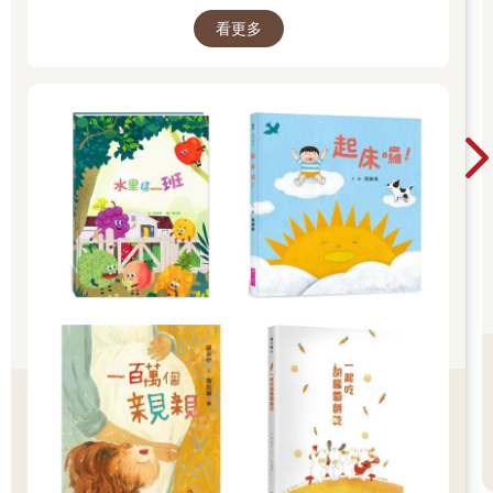
該如何適應過渡期呢？1.可給予適當的安撫玩具
看更多
也許是熟悉的玩偶增加安全感 2.與孩子分開時請
好好堅定道別不可哄騙,並保證會回到身邊3.準時
守約的接回孩子 好好的渡這個時期，爸爸媽媽和
孩子一起迎接成長的過程！真是太好了！ 🎉金石
堂開學季！爸媽好輕鬆教你一站購足！文具、書
包、書套參展品全面5折起！👉文具滿777送80
元電子禮券 👉全站商品滿1200回饋4%金幣