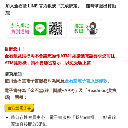
加入金石堂 LINE 官方帳號『完成綁定』，隨時掌握出貨動
態：
提醒您！！
金石堂及銀行均不會請您操作ATM! 如接獲電話要求您前往
ATM提款機，請不要聽從指示，以免受騙上當！
購買須知：
使用金石堂電子書服務即為同意
金石堂電子書服務條款
。
電子書分為「金石堂(線上閱讀+APP)」及「Readmoo(兌換
碼)」兩種：
將儲存於會員中心→電子書服務「我的e書櫃」，點選線上
閱讀直接開啟閱讀。