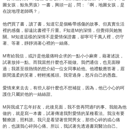
圖女孩．鯨魚男孩》一書，興頭一起，問：「啊，地圖女孩，是
在說地理老師嗎？」
他們買了書，讀了書，知道它是個略帶感傷的故事。但真實生活
裡的感傷，卻遠比書裡千斤重。F知道M的深情，但覺得與她無
關。M知道這樣的深情不是愛情保證書，卻寧可千萬人裡，仍守
著、等著，靜靜淌著心裡的一絲痛。
M寄給我信，或許是他最痛時企求的一點小小麻痺，藉著述說，
試著放掉一點。而我當然什麼也不能做。我們通信，也見面聊
過；我甚至很熱情的想介紹一位女同事給他。他禮貌應答著，眉
眼間溫柔的笑著，輕輕搖搖頭。我背過身，怒斥自己的愚蠢。
愛情來來去去，有些人卻什麼也不想補捉，因為，他已小心的呵
護住只屬於他的一絲絲甜。
M與我成了忘年好友，此後見面，我不曾再問過F的事。我能為他
做的，就是寫一本書，試著傳達我對愛情的某種看法。我沒有要
醫療誰，照料誰。我只是看望著世間男女，那些心碎的或心痛
的，也讓我心碎與心痛。所以，我試著先透過書寫醫治自己。