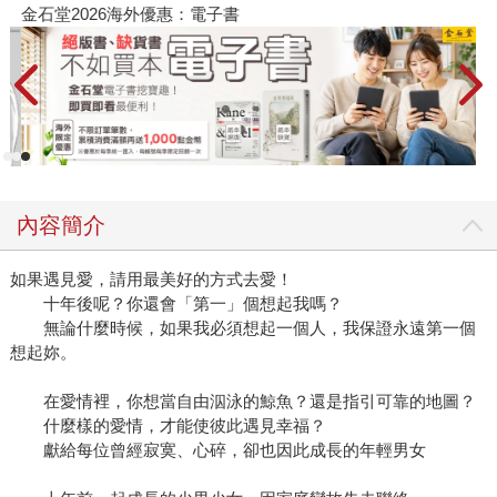
金石堂2026海外優惠：電子書
內容簡介
如果遇見愛，請用最美好的方式去愛！
十年後呢？你還會「第一」個想起我嗎？
無論什麼時候，如果我必須想起一個人，我保證永遠第一個
想起妳。
在愛情裡，你想當自由泅泳的鯨魚？還是指引可靠的地圖？
什麼樣的愛情，才能使彼此遇見幸福？
獻給每位曾經寂寞、心碎，卻也因此成長的年輕男女