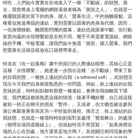
特性，人們如今實實在在地進入了一種「不斷線」的狀態。過
去，我曾將桌上電腦的網路漫遊者稱為「脫殼之人」，也就是一
種擺脫固著於當下的肉身、躍入「螢幕生活」中的抽離樣貌。這
種看似無遠弗屆的連結，實則需要以固著的肉身為代價。因而，
一但身體移動、離開那閃爍的螢幕，連結也就跟著中斷。但行動
裝置內蘊的永恆聯繫卻是全然不同。幾乎不再需要電源線、網路
線的手機、平板電腦，讓我們如今無需「脫殼」躍入螢幕。我們
把螢幕生活就這樣放在口袋裡帶著走。
特克在《在一起孤獨》書中所探討的人際連結樣態，其核心正是
這種「永恆聯繫」。她更進一步指出這種「永不斷線」帶來了新
的自我狀態，一種拴上連結的自我（a tethered self）。此狀態呈
現出今天我們自身相當熟悉的一些問題。例如，拴上連結的自我
意味的是，時時刻刻都有那麼一條連結，會將你我抽離當下環
境。我們應該都很熟悉這樣的情境：隨著手機鈴響，自己就這樣
被前一秒正在聊天的朋友「暫停」。又或者，你大概也被迫參與
過公車鄰座乘客與其另一半吵架的過程。換言之，拴上連結的自
我狀態，也就是一種需時時刻刻面對並處理「雙面舞台」的處境
（物理在場與虛擬線上）。但就如特克不禁質疑：「如果身體在
場的人心在別處，地方還算是地方嗎？」其他關注相同現象的學