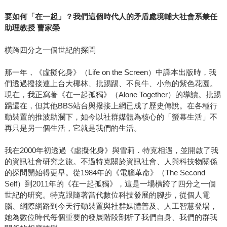
要如何「在一起」？我們這個時代人的矛盾處境輔大社會系兼任
助理教授
曹家榮
橫跨四分之一個世紀的探問
那一年，《虛擬化身》（Life on the Screen）中譯本出版時，我
們透過撥接連上台大椰林、批踢踢、不良牛、小魚的紫色花園。
現在，我正寫著《在一起孤獨》（Alone Together）的導讀。批踢
踢還在，但其他BBS站台與撥接上網已成了歷史傳說。在各種行
動裝置的推波助瀾下，如今以社群媒體為核心的「螢幕生活」不
再只是另一個生活，它就是我們的生活。
我在2000年初透過《虛擬化身》與雪莉．特克相遇，並開啟了我
的資訊社會研究之旅。不過特克關於資訊社會、人與科技物關係
的探問開始得更早。從1984年的《電腦革命》（The Second
Self）到2011年的《在一起孤獨》，這是一場橫跨了四分之一個
世紀的研究。特克跟隨著當代數位科技發展的腳步，從個人電
腦、網際網路到今天行動裝置與社群媒體普及、人工智慧登場，
她為數位時代每個重要的發展階段剖析了我們自身、我們的群我