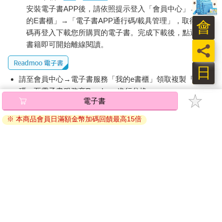
安裝電子書APP後，請依照提示登入「會員中心」→「我
的E書櫃」→「電子書APP通行碼/載具管理」，取得通行
會
碼再登入下載您所購買的電子書。完成下載後，點選任一
書籍即可開始離線閱讀。
員
日
請至會員中心→電子書服務「我的e書櫃」領取複製『兌換
碼』至電子書服務商Readmoo進行兌換。
電子書
退換貨須知：
※ 本商品會員日滿額金幣加碼回饋最高15倍
因版權保護，您在金石堂所購買的電子書僅能以金石堂專屬
的閱讀軟體開啟閱讀，無法以其他閱讀器或直接下載檔案。
依據「消費者保護法」第19條及行政院消費者保護處公告之
「通訊交易解除權合理例外情事適用準則」，非以有形媒介
提供之數位內容或一經提供即為完成之線上服務，經消費者
事先同意始提供。（如：電子書、電子雜誌、下載版軟體、
虛擬商品…等），
不受「網購服務需提供七日鑑賞期」的限
制
。為維護您的權益，建議您先使用「試閱」功能後再付款
購買。