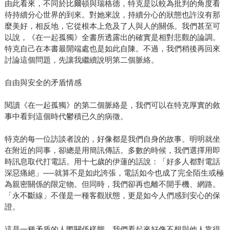
由此看來，不同於比爾頓與瑞格德，特克是以較為批判的角度看
待持續分心世界的到來。對她來說，持續分心的狀態也許沒有那
麼美好，相反地，它從根本上危及了人與人的關係。我們甚至可
以說，《在一起孤獨》全書所透露出的確實是相對悲觀的論調。
特克自己在本書最開端處也是如此自陳。不過，我們稍後再回來
討論這個問題，先讓我繼續說明第二個脈絡。
自由與安全的矛盾情感
閱讀《在一起孤獨》的第二個脈絡是，我們可以在特克厚實的敘
事中看到這個時代鬱積已久的病徵。
特克的每一位訪談者說的，好像都是我們自身的故事。明明就坐
在附近的同事，卻總是用簡訊傳話。多數的時候，我們選擇用即
時訊息取代打電話。用十七歲的伊蓮的話說：「好多人都對電話
深惡痛絕」──就算不是如此誇張，電話如今也成了完全陌生或極
為親密關係的限定物。但同時，我們卻再也離不開手機、網路。
「永不斷線」不僅是一種客觀狀態，更是如今人們感到安心的保
證。
這是一種矛盾的人際關係樣態。我們看起來好像不想與他人靠得