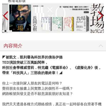
教場電影版
金
內容簡介
◤
被凱文．凱利譽為科技界的佛洛伊德
TED
演說突破三百萬點閱率，
科技社會學權威雪莉．特克繼《電腦革命》、《虛擬化身》後，
帶來「科技與人」三部曲的最終章！
◢
你上一次接到家人朋友的電話是何時？
覺得朋友在臉書上與實際上的個性不一樣嗎？
網路帳號與發文是否不願意讓親朋好友知道？
我們天天透過各種方式聯絡感情，真正在一起時卻各自滑著手機