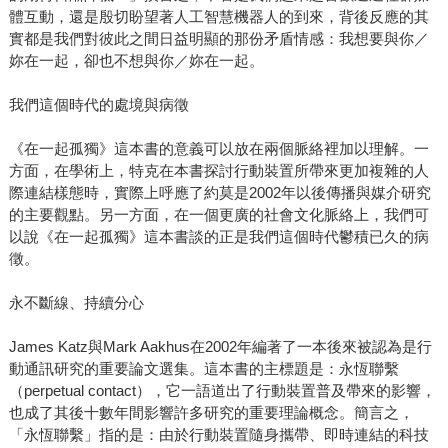
體互動，還是殷切盼望著人工智慧機器人的到來，背後反應的其
實都是我們對彼此之間日益明顯的那份矛盾情感：我想要與你／
妳在一起，卻也不想與你／妳在一起。
我們這個時代的處境與病徵
《在一起孤獨》這本書的意義可以放在兩個脈絡裡加以理解。一
方面，在學術上，特克在本書探討行動裝置所帶來更加複雜的人
際連結樣態時，實際上呼應了約莫是2002年以後傳播與媒介研究
的主要觀點。另一方面，在一個更廣的社會文化脈絡上，我們可
以說《在一起孤獨》這本書談的正是我們這個時代鬱積已久的病
徵。
永不斷線、持續分心
James Katz與Mark Aakhus在2002年編著了一本後來被認為是行
動通訊研究的重要論文選集。這本書的主標題是：永恆聯繫
（perpetual contact），它一語道出了行動裝置普及帶來的影響，
也成了其後十數年間影響許多研究的重要理論概念。簡言之，
「永恆聯繫」指的是：由於行動裝置隨身攜帶、即時連結的科技