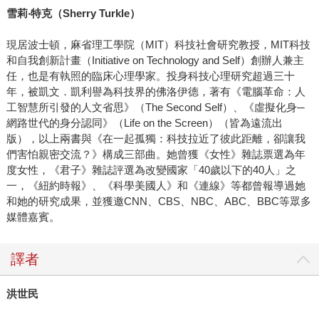
雪莉
‧
特克（
Sherry Turkle
）
現居波士頓，麻省理工學院（MIT）科技社會研究教授，MIT科技
和自我創新計畫（Initiative on Technology and Self）創辦人兼主
任，也是有執照的臨床心理學家。投身科技心理研究超過三十
年，被凱文．凱利譽為科技界的佛洛伊德，著有《電腦革命：人
工智慧所引發的人文省思》（The Second Self）、《虛擬化身─
網路世代的身分認同》（Life on the Screen）（皆為遠流出
版），以上兩書與《在一起孤獨：科技拉近了彼此距離，卻讓我
們害怕親密交流？》構成三部曲。她曾獲《女性》雜誌票選為年
度女性，《君子》雜誌評選為改變國家「40歲以下的40人」之
一，《紐約時報》、《科學美國人》和《連線》等都曾報導過她
和她的研究成果，並獲邀CNN、CBS、NBC、ABC、BBC等眾多
媒體嘉賓。
譯者
洪世民