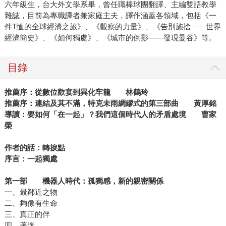
六年級生，台大外文學系畢，曾任職棒球團翻譯、主編雙語教學
雜誌，目前為專職譯者兼家庭主夫，譯作涵蓋各領域，包括《一
件T恤的全球經濟之旅》、《觀察的力量》、《告別施捨——世界
經濟簡史》、《如何獨處》、《城市的倒影——發現曼谷》等。
目錄
推薦序：從數位歡宴到異化牢籠 林鶴玲
推薦序：連結及其不滿，特克未雨綢繆式的第三部曲 黃厚銘
導讀：要如何「在一起」？我們這個時代人的矛盾處境 曹家
榮
作者的話：轉捩點
序言：一起獨處
第一部 機器人時代：孤獨感，新的親密關係
一、最鄰近之物
二、夠像有生命
三、真正的伴
四、著迷