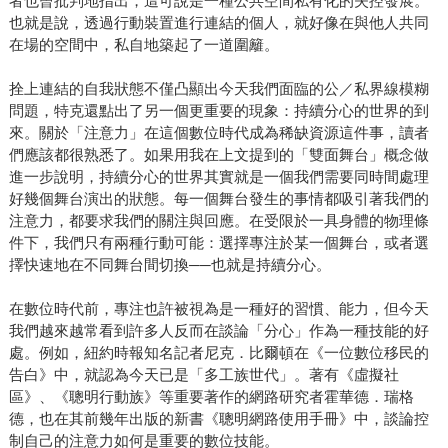
者也曾批判地指出，這可說是一種公共空間私有化的失控發展。
也就是說，透過行動裝置進行連結的個人，就好像在與他人共同
在場的空間中，私自地築起了一道圍籬。
拴上連結的自我狀態不僅凸顯出今天我們面臨的公／私界線模糊
問題，特克還點出了另一個更重要的現象：持續分心的世界的到
來。關於「注意力」在這個數位時代成為稀缺資源這件事，讀者
們應該都很熟悉了。如果用我在上文提到的「雙面舞台」概念做
進一步說明，持續分心的世界其實就是一個我們需要同時間處理
好幾個舞台演出的狀態。每一個舞台發生的事情都吸引著我們的
注意力，都要求我們的關注與回應。在受限於一具身體的物理條
件下，我們只有兩種行動可能：選擇專注於某一個舞台，或者選
擇快速地在不同舞台間切換──也就是持續分心。
在數位時代前，專注也許被視為是一種好的習慣、能力，但今天
我們越來越常看到許多人反而在談論「分心」作為一種技能的好
處。例如，紐約時報知名記者尼克．比爾頓在《一位數位移民的
告白》中，就認為今天已是「多工族世代」。著有《虛擬社
區》、《聰明行動族》等重要著作的網路研究者霍華德．瑞格
德，也在其前幾年出版的新書《聰明網路使用手冊》中，談論控
制自己的注意力如何是重要的數位技能。