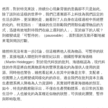
然而，對於特克來說，持續分心現象背後的意義卻不只是如此。
除了談到在這樣的世界中，我們已逐漸跟不上科技為我們設定的
生活步調外，更深層的是，她看到了人自身在這樣過程中所經歷
的化約。特克指出：「連線的生活鼓勵我們用類似處理物品的方
式，迅捷有效地對待我們在線上遇到的人」。至於線下的人呢？
則都變成是「可暫停的」（pauseable），面對面的互動不斷地被
來電與簡訊打斷。
雖然特克沒有進一步討論，但這種將他人視為物品、可暫停的狀
態，直接地讓人聯想到半個世紀以前，德國哲學家海德格
（Martin Heidegger）對於現代科技的批判。海德格認為，現代科
技的作用是將自然萬物原有的豐厚意義化約為僅供人使用的資
源。同時他也警告，雖然看起來人在其中好像是主宰、支配者，
但實際上人也將變成同樣化約的存在。過去我們在批判資本主義
生產體系將人降格為人力資源時，其實就呼應著海德格的預言。
如今，特克的觀察顯示出，不僅在生產勞動體系，在日常的互動
生活中，人也被化約為某種近似物的狀態，可供彼此瀏覽、暫停
與即時取用。