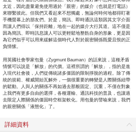
太近，因此盡量避免使用過於「親密」的媒介（也就是打電話）
來聯繫彼此。但我們又看起來不想獨處，無論何時何地都得盯著
手機螢幕上的朋友們。於是，簡訊、即時通訊這類因其文字介面
而讓人們得以「保持距離」地在一起的媒介大行其道。這不僅是
因為簡訊、即時訊息讓人可以更輕鬆地整飭自身的形象，更是因
為它們似乎可以用來緩解這個時代人對於親密關係既愛且恨的正
負情愫。
用英國社會學家包曼（Zygmunt Bauman）的話來說，這種矛盾
情愫可以說是「解放」的代價。這裡所謂的「解放」，指的是進
入現代社會後，人們從傳統諸多僵固的限制掙脫的過程。除了傳
統的規範、權威開始瓦解外，一個很重要的轉變是人際關係紐帶
的鬆動。人與人的關係不再如過去那般固定、沉重，不僅在對象
上我們有更多自由的選擇，各種運輸、通訊科技的普及，也讓過
去限定人際關係的僵固時空框架軟化。用包曼的譬喻來說，我們
的親密關係「液態化」了。
詳細資料