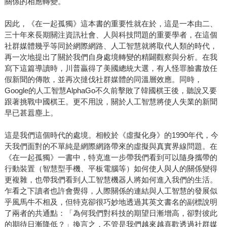
關係的相應轉變。
因此，《在一起孤獨》這本書的重要性就在於，這是一本由二、
三十年來長期關注資訊社會、人與科技問題的重要學者，在這個
社群媒體幾乎等同於網際網路、人工智慧就將取代人類的時代，
再一次地提出了關於我們自身處境轉變的精闢觀察與分析。在我
寫下這篇導讀時，川普贏得了美國總統大選，有人怪罪臉書放任
假新聞的傳散，並再次撻伐社群媒體的同溫層效應。同時，
Google的人工智慧AlphaGo不久前擊敗了韓國棋王後，聽說又要
跟著挑戰中國棋王。更不用說，關於人工智慧將使人失業的新聞
早已甚囂塵上。
這是我們這個時代的處境。相較於《虛擬化身》的1990年代，今
天我們面對的不單純是網際網路帶來的虛擬與真實界線問題。在
《在一起孤獨》一書中，特克進一步帶我們看到可以隨身攜帶的
行動裝置（智慧型手機、平板電腦等）如何使人與人的關係變得
更複雜，也帶我們看到人工智慧機器人將如何進入我們的生活。
乍看之下讀者也許會覺得，人際關係的連結與人工智慧的發展似
乎風馬牛不相及，但特克卻很巧妙地透過其英文書名的副標說明
了兩者的共通點：「為何我們對科技的期望日漸增高，卻對彼此
的期待日漸降低？」換言之，不管是我們越來越喜歡透過社群媒