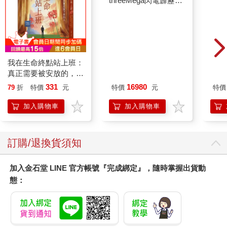
我在生命終點站上班：
【預購27年5月暫定】
鋰電
真正需要被安放的，其
threeMega閃電霹靂車
實是留下來的人
VA Hi-SPEC UNITED
331
16980
79
折
特價
元
特價
元
特價
阿斯拉 G.S.X RS
SIREN 黑色限定
加入購物車
加入購物車
訂購/退換貨須知
加入金石堂 LINE 官方帳號『完成綁定』，隨時掌握出貨動
態：