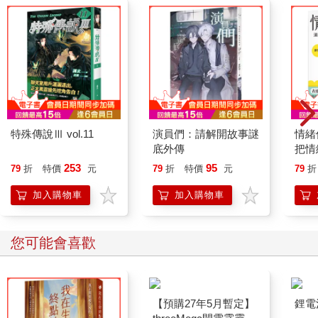
特殊傳說Ⅲ vol.11
演員們：請解開故事謎
情緒
底外傳
把情
誰都
253
95
79
折
特價
元
79
折
特價
元
79
折
加入購物車
加入購物車
您可能會喜歡