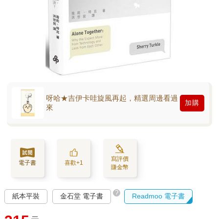
呀哈★吉伊卡哇旋風再起，精選周邊看過
加購
來
寫評價
電子書
喜歡+1
賺金幣
?
紙本平裝
金石堂 電子書
Readmoo 電子書