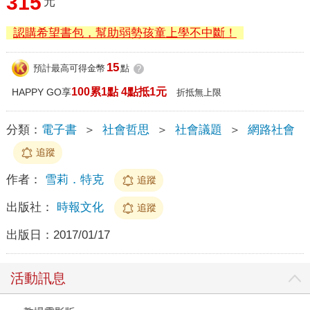
315
元
認購希望書包，幫助弱勢孩童上學不中斷！
15
預計最高可得金幣
點
?
100累1點 4點抵1元
HAPPY GO享
折抵無上限
分類：
電子書
＞
社會哲思
＞
社會議題
＞
網路社會
追蹤
作者：
雪莉．特克
追蹤
出版社：
時報文化
追蹤
出版日：
2017/01/17
活動訊息