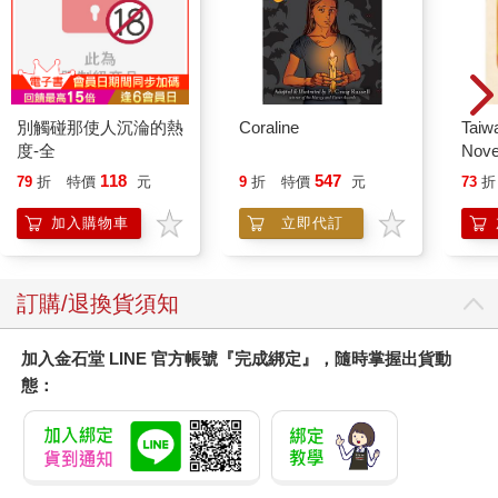
別觸碰那使人沉淪的熱
Coraline
Taiw
度-全
Nove
editi
118
547
79
折
特價
元
9
折
特價
元
73
折
加入購物車
立即代訂
訂購/退換貨須知
加入金石堂 LINE 官方帳號『完成綁定』，隨時掌握出貨動
態：