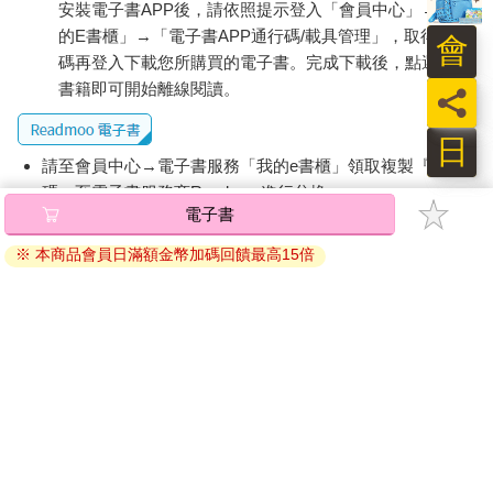
安裝電子書APP後，請依照提示登入「會員中心」→「我
的E書櫃」→「電子書APP通行碼/載具管理」，取得通行
會
碼再登入下載您所購買的電子書。完成下載後，點選任一
書籍即可開始離線閱讀。
員
日
請至會員中心→電子書服務「我的e書櫃」領取複製『兌換
碼』至電子書服務商Readmoo進行兌換。
電子書
退換貨須知：
※ 本商品會員日滿額金幣加碼回饋最高15倍
因版權保護，您在金石堂所購買的電子書僅能以金石堂專屬
的閱讀軟體開啟閱讀，無法以其他閱讀器或直接下載檔案。
依據「消費者保護法」第19條及行政院消費者保護處公告之
「通訊交易解除權合理例外情事適用準則」，非以有形媒介
提供之數位內容或一經提供即為完成之線上服務，經消費者
事先同意始提供。（如：電子書、電子雜誌、下載版軟體、
虛擬商品…等），
不受「網購服務需提供七日鑑賞期」的限
制
。為維護您的權益，建議您先使用「試閱」功能後再付款
購買。