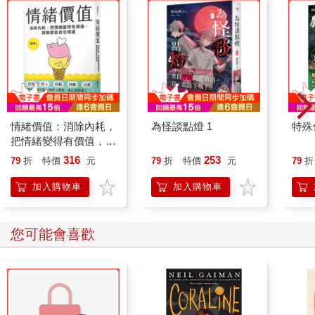
情緒價值：消除內耗，
為怪談點燈 1
特殊傳
把情緒變得有價值，跟
誰都能自在相處
316
253
79
折
特價
元
79
折
特價
元
79
折
加入購物車
加入購物車
您可能會喜歡