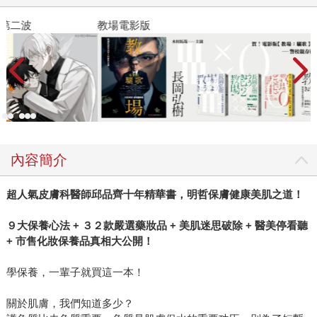
教場電影版
金
內容簡介
超人氣皮膚科醫師邱品齊十年精華書，明哲保膚健康美肌之道！
９大保養心法 + ３２款嚴選藥妝品 + 美肌迷思破除 + 醫美停看聽
+ 市售化妝保養品真相大公開！
學保養，一輩子就買這一本！
關於肌膚，我們知道多少？