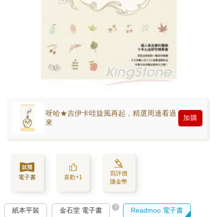
呀哈★吉伊卡哇旋風再起，精選周邊看過
加購
來
寫評價
電子書
喜歡+1
賺金幣
?
紙本平裝
金石堂 電子書
Readmoo 電子書