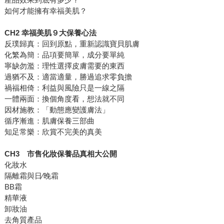
如何才能擁有幸福美肌？
CH2 幸福美肌９大保養心法
反璞歸真：回到原點，重新認識寶貝肌膚
化繁為簡：品項要簡單，成分要單純
寧缺勿濫：理性選擇皮膚需要的東西
過猶不及：適當適量，勝過追求零負擔
禍福相倚：利益與風險只是一線之隔
一體兩面：換個角度看，想法就不同
因材施教：「動態應變護膚法」
循序漸進：肌膚保養三部曲
知足常樂：欣賞不完美的真美
CH3 市售化妝保養品真相大公開
化妝水
隔離霜與日∕晚霜
BB霜
精華液
卸妝油
去角質產品