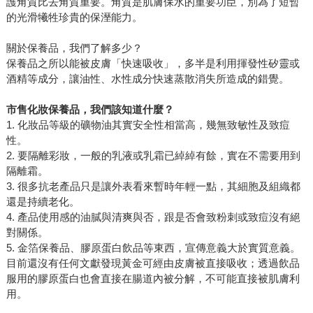
護角質比去角質重要。角質是肌膚保水的重要功臣，別為了短暫
的光滑犧牲珍貴的保溼能力。
關於保養品，我們了解多少？
保養品之所以能被皮膚「快速吸收」，多半是利用揮發性矽靈或
酒精等成分，讓油性、水性成分快速蒸散消失所造成的錯覺。
市售化妝保養品，我們該知道什麼？
1. 化妝品等級的礦物油其實安全性相當高，幾無致敏性及致痘
性。
2. 要隔離彩妝，一般的乳液或乳霜已綽綽有餘，實在不需要用到
隔離霜。
3. 很多抗老產品只是讓外表看來暫時年輕一點，其細胞及組織都
還是持續老化。
4. 產品使用感的油膩與清爽與否，跟是否會致粉刺或致痘沒有絕
對關係。
5. 金箔保養品、膠原蛋白飲品等東西，宣傳意義大於實質意義。
目前還沒有任何文獻發現黃金可經由皮膚被直接吸收；透過飲品
服用的膠原蛋白也會直接在腸道內被分解，不可能直接被肌膚利
用。