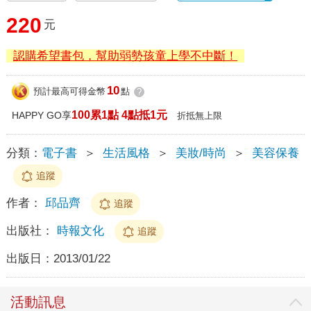
220
元
認購希望書包，幫助弱勢孩童上學不中斷！
10
預計最高可得金幣
點
?
100累1點 4點抵1元
HAPPY GO享
折抵無上限
分類：
電子書
＞
生活風格
＞
美妝/時尚
＞
美容保養
追蹤
作者：
邱品齊
追蹤
出版社：
時報文化
追蹤
出版日：
2013/01/22
活動訊息