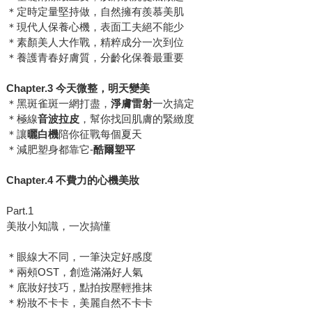
＊定時定量堅持做，自然擁有羨慕美肌
＊現代人保養心機，表面工夫絕不能少
＊素顏美人大作戰，精粹成分一次到位
＊養護青春好膚質，分齡化保養最重要
Chapter.3
今天微整，明天變美
＊黑斑雀斑一網打盡，
淨膚雷射
一次搞定
＊極線
音波拉皮
，幫你找回肌膚的緊緻度
＊讓
曬白機
陪你征戰每個夏天
＊減肥塑身都靠它-
酷爾塑平
Chapter.4
不費力的心機美妝
Part.1
美妝小知識，一次搞懂
＊眼線大不同，一筆決定好感度
＊兩頰OST，創造滿滿好人氣
＊底妝好技巧，點拍按壓輕推抹
＊粉妝不卡卡，美麗自然不卡卡