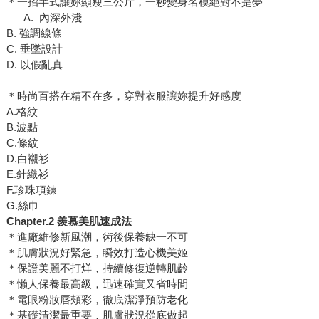
＊一招半式讓妳顯瘦三公斤，一秒變身名模絕對不是夢
A. 內深外淺
B. 強調線條
C. 垂墜設計
D. 以假亂真
＊時尚百搭在精不在多，穿對衣服讓妳提升好感度
A.格紋
B.波點
C.條紋
D.白襯衫
E.針織衫
F.珍珠項鍊
G.絲巾
Chapter.2
羨慕美肌速成法
＊進廠維修新風潮，術後保養缺一不可
＊肌膚狀況好緊急，瞬效打造心機美姬
＊保證美麗不打烊，持續修復逆轉肌齡
＊懶人保養最高級，迅速確實又省時間
＊電眼粉妝唇頰彩，徹底潔淨預防老化
＊基礎清潔最重要，肌膚狀況從底做起