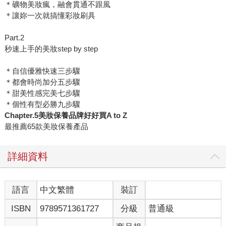
＊礦物美妝瘋，融會貫通不跟風
＊讓妳一次就搞懂彩妝刷具
Part.2
秒速上手的美妝step by step
＊自信優雅快速三步驟
＊都會時尚加分五步驟
＊甜美性感完美七步驟
＊個性有型必勝九步驟
Chapter.5
美妝保養品牌好好買A to Z
最推薦65款美妝保養產品
詳細資料
語言
中文繁體
裝訂
ISBN
9789571361727
分級
普通級