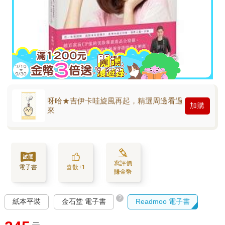
呀哈★吉伊卡哇旋風再起，精選周邊看過
加購
來
寫評價
電子書
喜歡+1
賺金幣
?
紙本平裝
金石堂 電子書
Readmoo 電子書