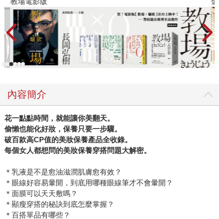
教場電影版
金
內容簡介
花一點點時間，就能讓你美翻天。
偷懶也能化好妝，保養只要一步驟。
破百款高CP值的美妝保養產品全收錄。
每個女人都想問的美妝保養穿搭問題大解密。
＊乳液是不是愈油滋潤肌膚愈有效？
＊眼線好容易暈開，到底用哪種眼線筆才不會暈開？
＊面膜可以天天敷嗎？
＊顯瘦穿搭的秘訣到底怎麼掌握？
＊百搭單品有哪些？