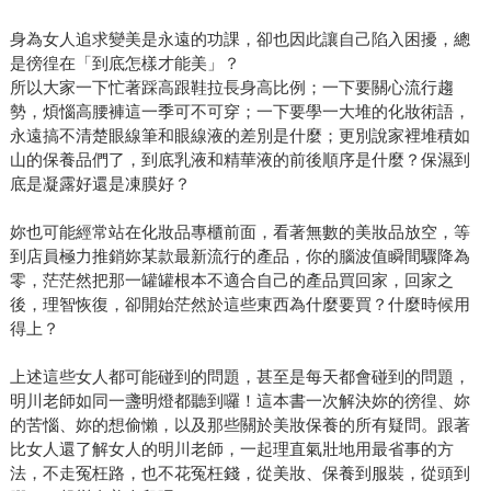
身為女人追求變美是永遠的功課，卻也因此讓自己陷入困擾，總
是徬徨在「到底怎樣才能美」？
所以大家一下忙著踩高跟鞋拉長身高比例；一下要關心流行趨
勢，煩惱高腰褲這一季可不可穿；一下要學一大堆的化妝術語，
永遠搞不清楚眼線筆和眼線液的差別是什麼；更別說家裡堆積如
山的保養品們了，到底乳液和精華液的前後順序是什麼？保濕到
底是凝露好還是凍膜好？
妳也可能經常站在化妝品專櫃前面，看著無數的美妝品放空，等
到店員極力推銷妳某款最新流行的產品，你的腦波值瞬間驟降為
零，茫茫然把那一罐罐根本不適合自己的產品買回家，回家之
後，理智恢復，卻開始茫然於這些東西為什麼要買？什麼時候用
得上？
上述這些女人都可能碰到的問題，甚至是每天都會碰到的問題，
明川老師如同一盞明燈都聽到囉！這本書一次解決妳的徬徨、妳
的苦惱、妳的想偷懶，以及那些關於美妝保養的所有疑問。跟著
比女人還了解女人的明川老師，一起理直氣壯地用最省事的方
法，不走冤枉路，也不花冤枉錢，從美妝、保養到服裝，從頭到