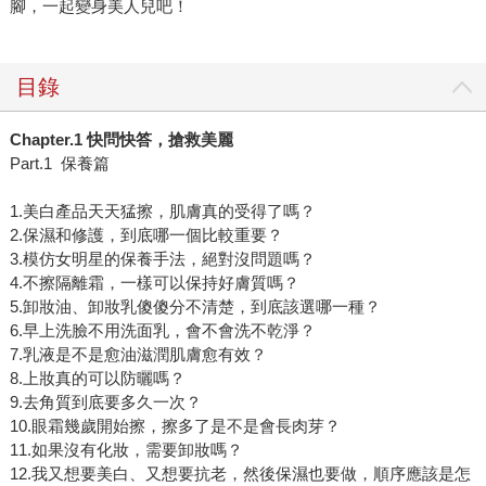
腳，一起變身美人兒吧！
目錄
Chapter.1
快問快答，搶救美麗
Part.1 保養篇
1.美白產品天天猛擦，肌膚真的受得了嗎？
2.保濕和修護，到底哪一個比較重要？
3.模仿女明星的保養手法，絕對沒問題嗎？
4.不擦隔離霜，一樣可以保持好膚質嗎？
5.卸妝油、卸妝乳傻傻分不清楚，到底該選哪一種？
6.早上洗臉不用洗面乳，會不會洗不乾淨？
7.乳液是不是愈油滋潤肌膚愈有效？
8.上妝真的可以防曬嗎？
9.去角質到底要多久一次？
10.眼霜幾歲開始擦，擦多了是不是會長肉芽？
11.如果沒有化妝，需要卸妝嗎？
12.我又想要美白、又想要抗老，然後保濕也要做，順序應該是怎