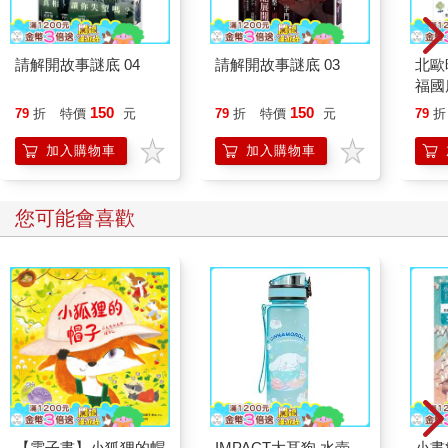
請解開故事謎底 04
請解開故事謎底 03
北歐
福國
150
150
79
折
特價
元
79
折
特價
元
79
折
加入購物車
加入購物車
您可能會喜歡
【電子書】小狐狸的帽
IMPACT大耳狗 水壺
小書