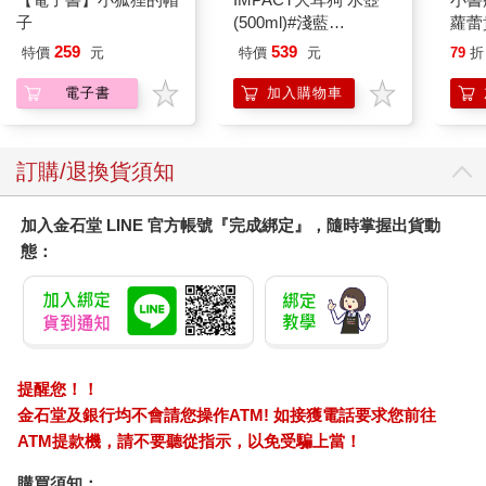
子
(500ml)#淺藍
蘿蕾
IMCMB01LB
259
539
特價
元
特價
元
79
折
電子書
加入購物車
訂購/退換貨須知
加入金石堂 LINE 官方帳號『完成綁定』，隨時掌握出貨動
態：
提醒您！！
金石堂及銀行均不會請您操作ATM! 如接獲電話要求您前往
ATM提款機，請不要聽從指示，以免受騙上當！
購買須知：