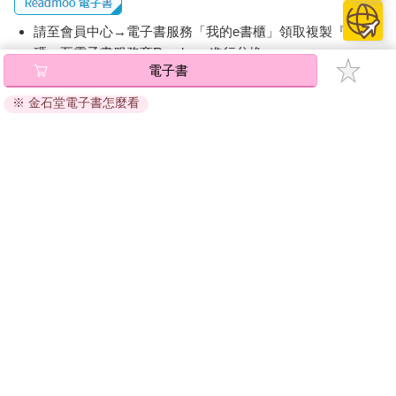
請至會員中心→電子書服務「我的e書櫃」領取複製『兌換
碼』至電子書服務商Readmoo進行兌換。
電子書
退換貨須知：
※ 金石堂電子書怎麼看
因版權保護，您在金石堂所購買的電子書僅能以金石堂專屬
的閱讀軟體開啟閱讀，無法以其他閱讀器或直接下載檔案。
依據「消費者保護法」第19條及行政院消費者保護處公告之
「通訊交易解除權合理例外情事適用準則」，非以有形媒介
提供之數位內容或一經提供即為完成之線上服務，經消費者
事先同意始提供。（如：電子書、電子雜誌、下載版軟體、
虛擬商品…等），
不受「網購服務需提供七日鑑賞期」的限
制
。為維護您的權益，建議您先使用「試閱」功能後再付款
購買。