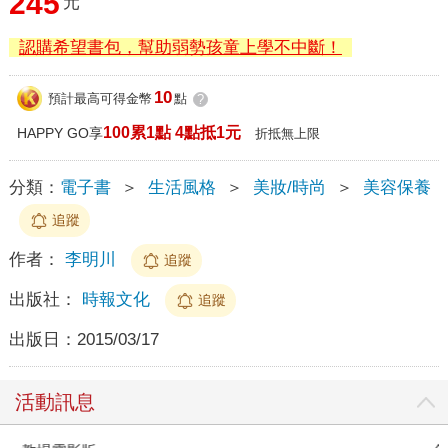
245
元
認購希望書包，幫助弱勢孩童上學不中斷！
10
預計最高可得金幣
點
?
100累1點 4點抵1元
HAPPY GO享
折抵無上限
分類：
電子書
＞
生活風格
＞
美妝/時尚
＞
美容保養
追蹤
作者：
李明川
追蹤
出版社：
時報文化
追蹤
出版日：
2015/03/17
活動訊息