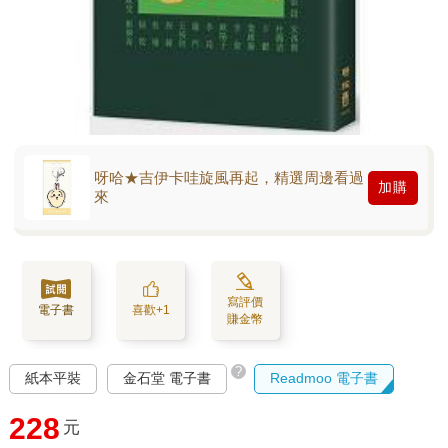
呀哈★吉伊卡哇旋風再起，精選周邊看過
加購
來
寫評價
電子書
喜歡+1
賺金幣
?
紙本平裝
金石堂 電子書
Readmoo 電子書
228
元