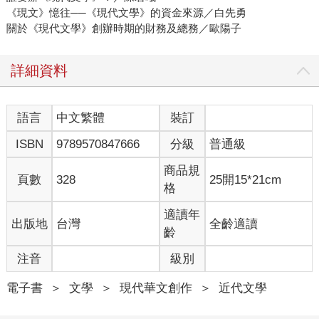
《現文》憶往──《現代文學》的資金來源／白先勇
關於《現代文學》創辦時期的財務及總務／歐陽子
詳細資料
語言
中文繁體
裝訂
ISBN
9789570847666
分級
普通級
商品規
頁數
328
25開15*21cm
格
適讀年
出版地
台灣
全齡適讀
齡
注音
級別
電子書
＞
文學
＞
現代華文創作
＞
近代文學