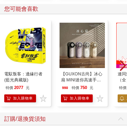
您可能會喜歡
電馭叛客：邊緣行者
【GUXON古尚】冰心
連同
(藍光典藏版)
扇 MINI迷你高速手持
（全
風扇
2077
750
特價
元
特價
元
特價
990
加入購物車
加入購物車
訂購/退換貨須知