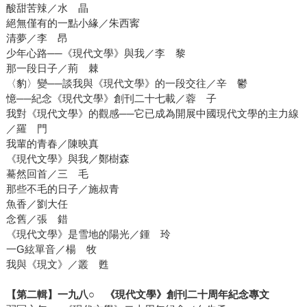
酸甜苦辣／水 晶
絕無僅有的一點小緣／朱西寗
清夢／李 昂
少年心路──《現代文學》與我／李 黎
那一段日子／荊 棘
〈豹〉變──談我與《現代文學》的一段交往／辛 鬱
憶──紀念《現代文學》創刊二十七載／蓉 子
我對《現代文學》的觀感──它已成為開展中國現代文學的主力線
／羅 門
我輩的青春／陳映真
《現代文學》與我／鄭樹森
驀然回首／三 毛
那些不毛的日子／施叔青
魚香／劉大任
念舊／張 錯
《現代文學》是雪地的陽光／鍾 玲
一G絃單音／楊 牧
我與《現文》／叢 甦
【第二輯】一九八
○
《現代文學》創刊二十周年紀念專文