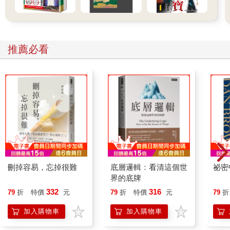
推薦必看
刪掉容易，忘掉很難
底層邏輯：看清這個世
祕密
界的底牌
332
316
79
折
特價
元
79
折
特價
元
79
折
加入購物車
加入購物車