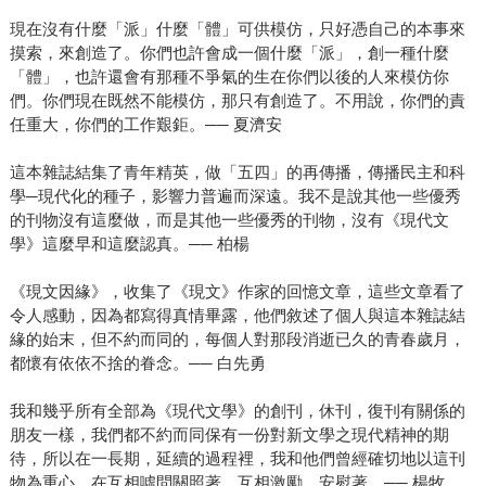
現在沒有什麼「派」什麼「體」可供模仿，只好憑自己的本事來
摸索，來創造了。你們也許會成一個什麼「派」，創一種什麼
「體」，也許還會有那種不爭氣的生在你們以後的人來模仿你
們。你們現在既然不能模仿，那只有創造了。不用說，你們的責
任重大，你們的工作艱鉅。── 夏濟安
這本雜誌結集了青年精英，做「五四」的再傳播，傳播民主和科
學─現代化的種子，影響力普遍而深遠。我不是說其他一些優秀
的刊物沒有這麼做，而是其他一些優秀的刊物，沒有《現代文
學》這麼早和這麼認真。── 柏楊
《現文因緣》，收集了《現文》作家的回憶文章，這些文章看了
令人感動，因為都寫得真情畢露，他們敘述了個人與這本雜誌結
緣的始末，但不約而同的，每個人對那段消逝已久的青春歲月，
都懷有依依不捨的眷念。── 白先勇
我和幾乎所有全部為《現代文學》的創刊，休刊，復刊有關係的
朋友一樣，我們都不約而同保有一份對新文學之現代精神的期
待，所以在一長期，延續的過程裡，我和他們曾經確切地以這刊
物為重心，在互相噓問關照著，互相激勵，安慰著。── 楊牧