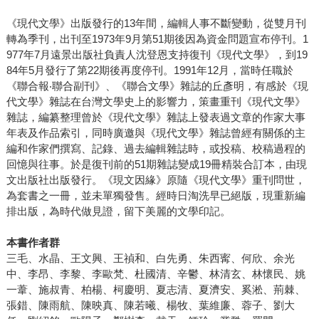
《現代文學》出版發行的13年間，編輯人事不斷變動，從雙月刊
轉為季刊，出刊至1973年9月第51期後因為資金問題宣布停刊。1
977年7月遠景出版社負責人沈登恩支持復刊《現代文學》，到19
84年5月發行了第22期後再度停刊。1991年12月，當時任職於
《聯合報‧聯合副刊》、《聯合文學》雜誌的丘彥明，有感於《現
代文學》雜誌在台灣文學史上的影響力，策畫重刊《現代文學》
雜誌，編纂整理曾於《現代文學》雜誌上發表過文章的作家大事
年表及作品索引，同時廣邀與《現代文學》雜誌曾經有關係的主
編和作家們撰寫、記錄、過去編輯雜誌時，或投稿、校稿過程的
回憶與往事。於是復刊前的51期雜誌變成19冊精裝合訂本，由現
文出版社出版發行。《現文因緣》原隨《現代文學》重刊問世，
為套書之一冊，並未單獨發售。經時日淘洗早已絕版，現重新編
排出版，為時代做見證，留下美麗的文學印記。
本書作者群
三毛、水晶、王文興、王禎和、白先勇、朱西寗、何欣、余光
中、李昂、李黎、李歐梵、杜國清、辛鬱、林清玄、林懷民、姚
一葦、施叔青、柏楊、柯慶明、夏志清、夏濟安、奚淞、荊棘、
張錯、陳雨航、陳映真、陳若曦、楊牧、葉維廉、蓉子、劉大