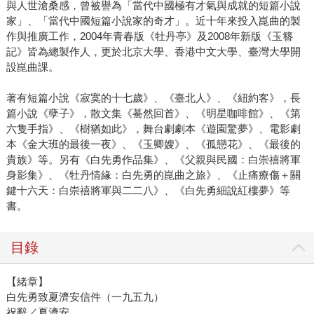
與人世滄桑感，曾被譽為「當代中國極有才氣與成就的短篇小說
家」、「當代中國短篇小說家的奇才」。近十年來投入崑曲的製
作與推廣工作，2004年青春版《牡丹亭》及2008年新版《玉簪
記》皆為總製作人，更於北京大學、香港中文大學、臺灣大學開
設崑曲課。
著有短篇小說《寂寞的十七歲》、《臺北人》、《紐約客》，長
篇小說《孽子》，散文集《驀然回首》、《明星咖啡館》、《第
六隻手指》、《樹猶如此》，舞台劇劇本《遊園驚夢》、電影劇
本《金大班的最後一夜》、《玉卿嫂》、《孤戀花》、《最後的
貴族》等。另有《白先勇作品集》、《父親與民國：白崇禧將軍
身影集》、《牡丹情緣：白先勇的崑曲之旅》、《止痛療傷＋關
鍵十六天：白崇禧將軍與二二八》、《白先勇細說紅樓夢》等
書。
目錄
【緒章】
白先勇致夏濟安信件（一九五九）
祝辭／夏濟安