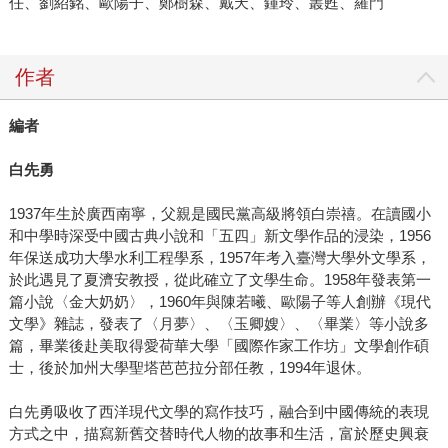
任、劉紹銘、歐陽子、鄭樹森、戴天、鍾玲、叢甦、羅門
作者
編者
白先勇
1937年生於廣西南寧，父親是國民黨高級將領白崇禧。在讀國小
和中學時深受中國古典小說和「五四」新文學作品的浸染，1956
年保送成功大學水利工程學系，1957年考入臺灣大學外文學系，
於此遇見了夏濟安教授，從此確立了文學生命。1958年發表第一
篇小說〈金大奶奶〉，1960年與陳若曦、歐陽子等人創辦《現代
文學》雜誌，發表了〈月夢〉、〈玉卿嫂〉、〈畢業〉等小說多
篇，畢業後赴美取得愛荷華大學「國際作家工作坊」文學創作碩
士，後於加州大學聖塔芭芭拉分部任教，1994年退休。
白先勇吸收了西洋現代文學的寫作技巧，融合到中國傳統的表現
方式之中，描寫新舊交替時代人物的故事和生活，富於歷史興衰