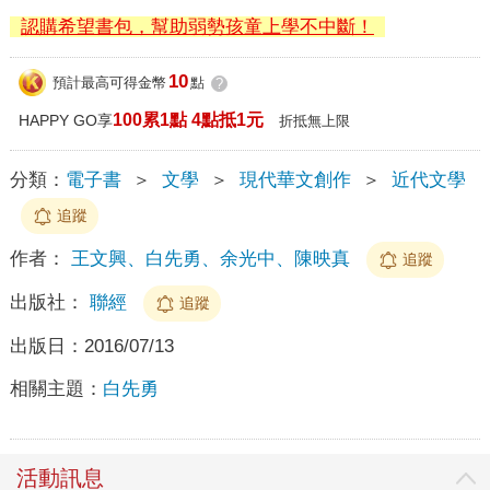
認購希望書包，幫助弱勢孩童上學不中斷！
10
預計最高可得金幣
點
?
100累1點 4點抵1元
HAPPY GO享
折抵無上限
分類：
電子書
＞
文學
＞
現代華文創作
＞
近代文學
追蹤
作者：
王文興、白先勇、余光中、陳映真
追蹤
出版社：
聯經
追蹤
出版日：
2016/07/13
相關主題：
白先勇
活動訊息