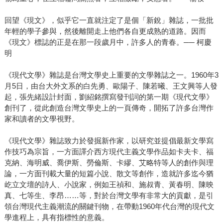
回望《現文》，似乎它一直就注定了是個「新銳」雜誌，一批批
年輕的學子參與，然後離開走上他們各自更成熟的道路。因而
《現文》標誌的正是在那一段歲月中，許多人的青春。── 柯慶
明
《現代文學》雜誌是台灣文學史上重要的文學雜誌之一。1960年3
月5日，由台大外文系的白先勇、歐陽子、陳若曦、王文興等人發
起，張先緒設計封面，劉紹銘撰寫發刊詞的第一期《現代文學》
創刊了，從此創造台灣文學史上的一頁傳奇，開拓了許多台灣作
家和讀者的文學視野。
《現代文學》雜誌致力於發掘新作家，以研究並提倡最新文學寫
作技巧為宗旨，一方面譯介西方現代主義文學作品如卡夫卡、福
克納、海明威、喬伊斯、勞倫斯、卡繆、艾略特等人的創作與理
論，一方面刊載大量的短篇小說、散文等創作，造就許多迄今猶
屹立文壇的詩人、小說家，例如王禎和、施叔青、黃春明、陳映
真、七等生、李昂……等，對於台灣文學有非常大的貢獻，是引
領台灣現代主義潮流的關鍵刊物，在帶動1960年代台灣的現代文
學進程上，具有指標性的意義。