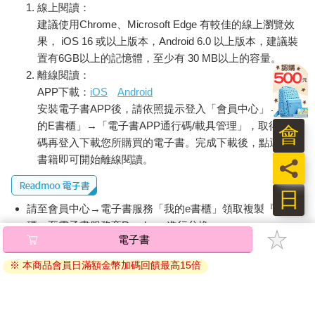
線上閱讀：
建議使用Chrome、Microsoft Edge 有較佳的線上瀏覽效
果， iOS 16 或以上版本，Android 6.0 以上版本，建議裝
置有6GB以上的記憶體，至少有 30 MB以上的容量。
離線閱讀：
APP下載：
iOS
Android
安裝電子書APP後，請依照提示登入「會員中心」→「我
的E書櫃」→「電子書APP通行碼/載具管理」，取得通行
會
碼再登入下載您所購買的電子書。完成下載後，點選任一
書籍即可開始離線閱讀。
員
日
請至會員中心→電子書服務「我的e書櫃」領取複製『兌換
碼』至電子書服務商Readmoo進行兌換。
電子書
退換貨須知：
※ 本商品會員日滿額金幣加碼回饋最高15倍
因版權保護，您在金石堂所購買的電子書僅能以金石堂專屬
的閱讀軟體開啟閱讀，無法以其他閱讀器或直接下載檔案。
依據「消費者保護法」第19條及行政院消費者保護處公告之