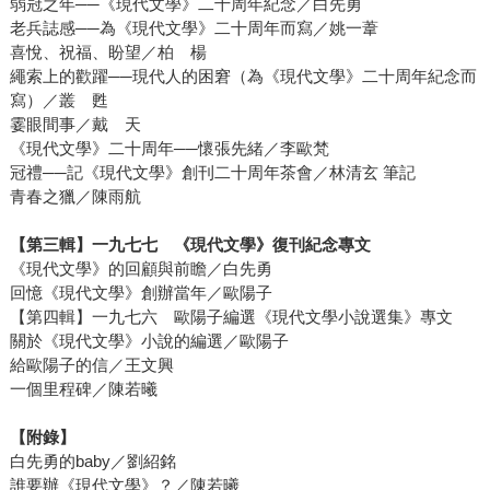
弱冠之年──《現代文學》二十周年紀念／白先勇
老兵誌感──為《現代文學》二十周年而寫／姚一葦
喜悅、祝福、盼望／柏 楊
繩索上的歡躍──現代人的困窘（為《現代文學》二十周年紀念而
寫）／叢 甦
霎眼間事／戴 天
《現代文學》二十周年──懷張先緒／李歐梵
冠禮──記《現代文學》創刊二十周年茶會／林清玄 筆記
青春之獵／陳雨航
【第三輯】一九七七 《現代文學》復刊紀念專文
《現代文學》的回顧與前瞻／白先勇
回憶《現代文學》創辦當年／歐陽子
【第四輯】一九七六 歐陽子編選《現代文學小說選集》專文
關於《現代文學》小說的編選／歐陽子
給歐陽子的信／王文興
一個里程碑／陳若曦
【附錄】
白先勇的baby／劉紹銘
誰要辦《現代文學》？／陳若曦