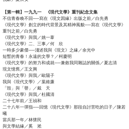
【第一輯】一九九一 《現代文學》重刊紀念文集
不信青春喚不回──寫在《現文因緣》出版之前／白先勇
《現代文學》創立的時代背景及其精神風貌──寫在《現代文學》
重刊之前／白先勇
《現代文學》與我／姚一葦
《現代文學》二、三事／何 欣
一時多少豪傑──淺述我與《現文》之緣／余光中
短暫的青春！永遠的文學？／柯慶明
《現代文學》的努力和成就──兼敘我同雜誌的關係／夏志清
現文憶舊／王文興
《現代文學》與我／歐陽子
我與《現代文學》／葉維廉
「毀」與「譽」／戴 天
《現代文學》與我／杜國清
二十七年前／王禎和
二十八年一彈指──回憶《現代文學》那段自討苦吃的日子／陳若
曦
當兵那一年／林懷民
與文學結緣／奚 淞