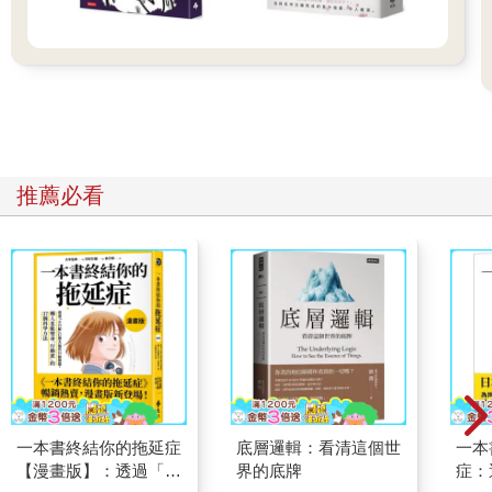
推薦必看
一本書終結你的拖延症
底層邏輯：看清這個世
一本
【漫畫版】：透過「小
界的底牌
症：