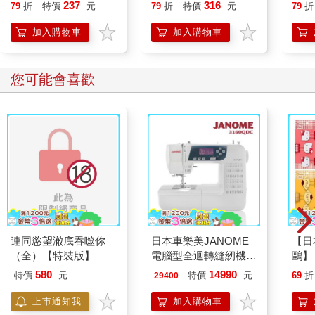
行動」打開大腦的行動
開大
237
316
79
折
特價
元
79
折
特價
元
79
折
開關，懶人也能變身
人也
「行動派」的37個科
的3
加入購物車
加入購物車
學方法
您可能會喜歡
連同慾望澈底吞噬你
日本車樂美JANOME
【日本
（全）【特裝版】
電腦型全迴轉縫紉機
鷗】
3160QDC
(8款
580
14990
特價
元
特價
元
69
折
29400
Kit
企鵝
上市通知我
加入購物車