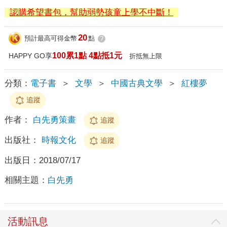
認購希望書包，幫助弱勢孩童上學不中斷！
20
預計最高可得金幣
點
?
100累1點 4點抵1元
HAPPY GO享
折抵無上限
分類：
電子書
＞
文學
＞
中國古典文學
＞
紅樓夢
追蹤
作者：
白先勇策畫
追蹤
出版社：
時報文化
追蹤
出版日：
2018/07/17
相關主題：
白先勇
活動訊息