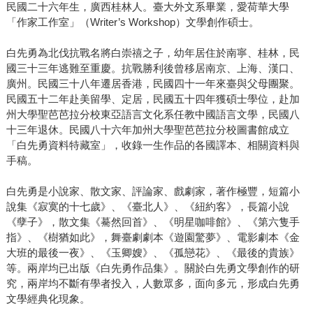
民國二十六年生，廣西桂林人。臺大外文系畢業，愛荷華大學
「作家工作室」（Writer’s Workshop）文學創作碩士。
白先勇為北伐抗戰名將白崇禧之子，幼年居住於南寧、桂林，民
國三十三年逃難至重慶。抗戰勝利後曾移居南京、上海、漢口、
廣州。民國三十八年遷居香港，民國四十一年來臺與父母團聚。
民國五十二年赴美留學、定居，民國五十四年獲碩士學位，赴加
州大學聖芭芭拉分校東亞語言文化系任教中國語言文學，民國八
十三年退休。民國八十六年加州大學聖芭芭拉分校圖書館成立
「白先勇資料特藏室」，收錄一生作品的各國譯本、相關資料與
手稿。
白先勇是小說家、散文家、評論家、戲劇家，著作極豐，短篇小
說集《寂寞的十七歲》、《臺北人》、《紐約客》，長篇小說
《孽子》，散文集《驀然回首》、《明星咖啡館》、《第六隻手
指》、《樹猶如此》，舞臺劇劇本《遊園驚夢》、電影劇本《金
大班的最後一夜》、《玉卿嫂》、《孤戀花》、《最後的貴族》
等。兩岸均已出版《白先勇作品集》。關於白先勇文學創作的研
究，兩岸均不斷有學者投入，人數眾多，面向多元，形成白先勇
文學經典化現象。