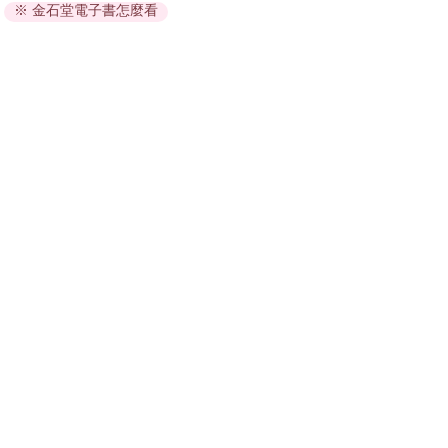
※ 金石堂電子書怎麼看
因版權保護，您在金石堂所購買的電子書僅能以金石堂專屬
的閱讀軟體開啟閱讀，無法以其他閱讀器或直接下載檔案。
依據「消費者保護法」第19條及行政院消費者保護處公告之
「通訊交易解除權合理例外情事適用準則」，非以有形媒介
提供之數位內容或一經提供即為完成之線上服務，經消費者
事先同意始提供。（如：電子書、電子雜誌、下載版軟體、
虛擬商品…等），
不受「網購服務需提供七日鑑賞期」的限
制
。為維護您的權益，建議您先使用「試閱」功能後再付款
購買。