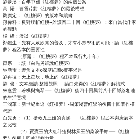
劉夢溪：百年中國《紅樓夢》的兩個公案
高 陽：曹雪芹對《紅樓夢》的最後構想
劉廣定：《紅樓夢》的版本和續書
孫偉科：反對腰斬紅樓--維護百二十回《紅樓夢》：來自當代作家
的觀點
楊 絳：漫談《紅樓夢》
鄭鐵生：先有大眾欣賞的普及，才有小眾學術的可能：論《紅樓
夢》程乙本的重要性
（原題：《紅樓夢》程乙本風行九十年）
甯宗一：談《白先勇細說紅樓夢》
吳新雷：聚焦文本o深度細讀o實事求是
劉再復：天上星辰，地上的《紅樓夢》
劉 俊：文本細讀‧整體觀照──論白先勇的《紅樓夢》解讀式
朱嘉雯：著棋與撫琴──《紅樓夢》後四十回與前八十回脈絡相連
的生活意境
王潤華：新世紀重返《紅樓夢》-周策縱曹紅學的後四十回著作權
考證
白先勇：（1）搶救尤三姐的貞操──《紅樓夢》程乙本與庚辰本
之比較
（2）賈寶玉的大紅斗篷與林黛玉的染淚手帕──《紅樓
夢》後四十回的悲劇力量