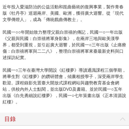
近年投入愛滋防治的公益活動和崑曲藝術的復興事業，製作青春
版《牡丹亭》巡迴兩岸、美國、歐洲，獲得廣大迴響。從「現代
文學傳燈人」，成為「傳統戲曲傳教士」。
民國一○○年開始致力整理父親白崇禧的傳記，民國一○一年出版
《父親與民國：白崇禧將軍身影集》，在兩岸三地與歐美漢學
界，都受到重視，並引起廣大迴響，於民國一○三年出版《止痛療
傷：白崇禧將軍與二二八》，整理白崇禧將軍來臺最新史料與口
述採訪紀實。
民國一○三年在臺灣大學開設《紅樓夢》導讀通識課程三個學期，
將畢生對《紅樓夢》的鑽研體會，傾囊相授學子，深受兩岸學生
歡迎。課程錄影先置臺大開放式課程網站與趨勢教育基金會網
站，供校內外人士點閱，並出版DVD及書籍。並於民國一○五年
出版《白先勇細說紅樓夢》，民國一○七年策畫出版《正本清源說
紅樓》。
目錄