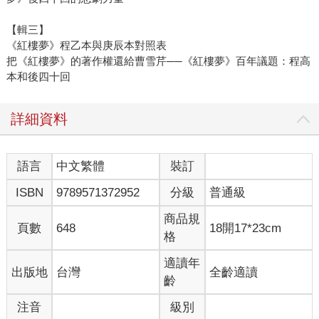
【輯三】
《紅樓夢》程乙本與庚辰本對照表
把《紅樓夢》的著作權還給曹雪芹──《紅樓夢》百年議題：程高
本和後四十回
詳細資料
語言
中文繁體
裝訂
ISBN
9789571372952
分級
普通級
商品規
頁數
648
18開17*23cm
格
適讀年
出版地
台灣
全齡適讀
齡
注音
級別