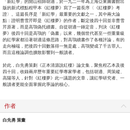
「新紅學」的開山袓師胡適，於一九二一年為上海亞東圖書館出
版的新式標點程甲本《紅樓夢》寫了一篇長序〈《紅樓夢》考
證〉。這篇長序是「新紅學」最重要的文獻之一，其中兩大論
點：證明曹雪芹即是《紅樓夢》的作者，斷定後四十回並非曹雪
芹原著，而是高鶚偽托續書。自從胡適一錘定音，判決《紅樓
夢》後四十回是高鶚的「偽書」以來，幾個世代甚至一些重量級
的紅學家都沿著胡適這條思路，對高鶚續書作了各種評論，有的
走向極端，把後四十回數落得一無是處，高鶚變成了千古罪人。
而且這種論調也擴散影響到一般讀者。
於此，白先勇策劃《正本清源說紅樓》論文集，聚焦程乙本及後
四十回，收錄兩岸歷年重要紅學專家學者，包括胡適、周策縱、
高陽等人，針對《紅樓夢》此一議題的文章，讓紅學研究者、一
般讀者更能全面掌握此爭論的核心。
作者
白先勇 策畫