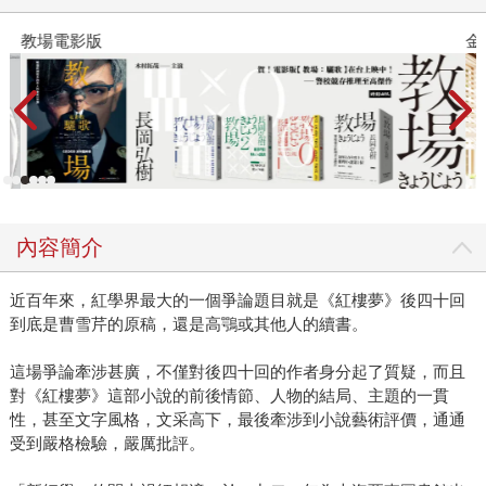
教場電影版
金
內容簡介
近百年來，紅學界最大的一個爭論題目就是《紅樓夢》後四十回
到底是曹雪芹的原稿，還是高鶚或其他人的續書。
這場爭論牽涉甚廣，不僅對後四十回的作者身分起了質疑，而且
對《紅樓夢》這部小說的前後情節、人物的結局、主題的一貫
性，甚至文字風格，文采高下，最後牽涉到小說藝術評價，通通
受到嚴格檢驗，嚴厲批評。