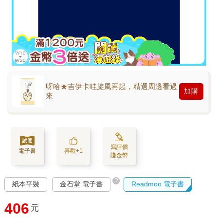
呀哈★吉伊卡哇旋風再起，精選周邊看過
加購
來
寫評價
電子書
喜歡+1
賺金幣
?
紙本平裝
金石堂 電子書
Readmoo 電子書
406
元