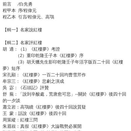
前言 ∕白先勇
程甲本 序∕程偉元
程乙本 引言∕程偉元、高鶚
【輯一】名家說紅樓
【輯二】名家評紅樓
胡 適：（1）《紅樓夢》考證
（2）重印乾隆壬子本《紅樓夢》序
（3）胡天獵先生影印乾隆壬子年活字版百二十回《紅樓
夢》短序
宋孔顯：《紅樓夢》一百二十回均曹雪芹作
牟宗三：《紅樓夢》悲劇之演成
吳 宓：《石頭記》評贊
舒 蕪：「說到辛酸處，荒唐愈可悲」--關於《紅樓夢》後四十回
的一夕談
蕭立岩：高鶚續《紅樓夢》後四十回說質疑
王 蒙：話說《紅樓夢》後四十回
周策縱：紅樓三問
朱眉叔：真假《紅樓夢》大論戰勢必展開