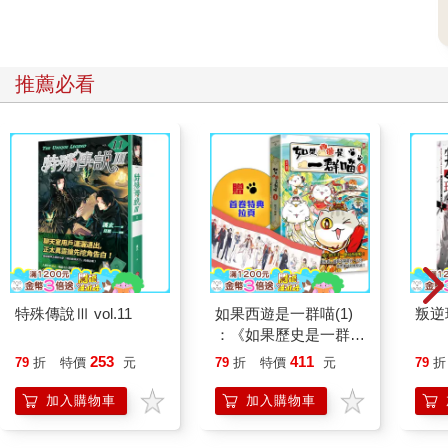
推薦必看
特殊傳說Ⅲ vol.11
如果西遊是一群喵(1)
叛逆
：《如果歷史是一群
喵》作者最新力作，附
253
411
79
折
特價
元
79
折
特價
元
79
折
【首卷特典】拉頁
加入購物車
加入購物車