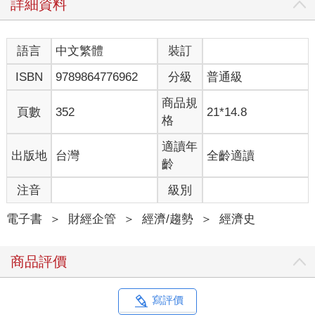
詳細資料
語言
中文繁體
裝訂
ISBN
9789864776962
分級
普通級
商品規
頁數
352
21*14.8
格
適讀年
出版地
台灣
全齡適讀
齡
注音
級別
電子書
＞
財經企管
＞
經濟/趨勢
＞
經濟史
商品評價
寫評價