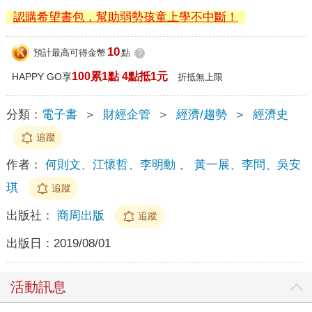
認購希望書包，幫助弱勢孩童上學不中斷！
10
預計最高可得金幣
點
?
100累1點 4點抵1元
HAPPY GO享
折抵無上限
分類：
電子書
＞
財經企管
＞
經濟/趨勢
＞
經濟史
追蹤
作者：
何則文、江懷哲、李明勳
、
黃一展、李問、吳安
琪
追蹤
出版社：
商周出版
追蹤
出版日：
2019/08/01
活動訊息