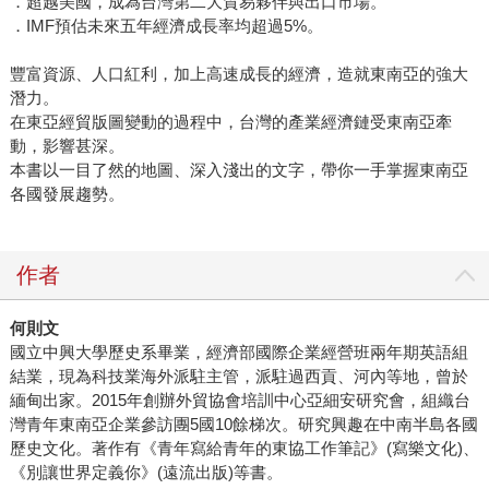
．超越美國，成為台灣第二大貿易夥伴與出口市場。
．IMF預估未來五年經濟成長率均超過5%。
豐富資源、人口紅利，加上高速成長的經濟，造就東南亞的強大
潛力。
在東亞經貿版圖變動的過程中，台灣的產業經濟鏈受東南亞牽
動，影響甚深。
本書以一目了然的地圖、深入淺出的文字，帶你一手掌握東南亞
各國發展趨勢。
作者
何則文
國立中興大學歷史系畢業，經濟部國際企業經營班兩年期英語組
結業，現為科技業海外派駐主管，派駐過西貢、河內等地，曾於
緬甸出家。2015年創辦外貿協會培訓中心亞細安研究會，組織台
灣青年東南亞企業參訪團5國10餘梯次。研究興趣在中南半島各國
歷史文化。著作有《青年寫給青年的東協工作筆記》(寫樂文化)、
《別讓世界定義你》(遠流出版)等書。