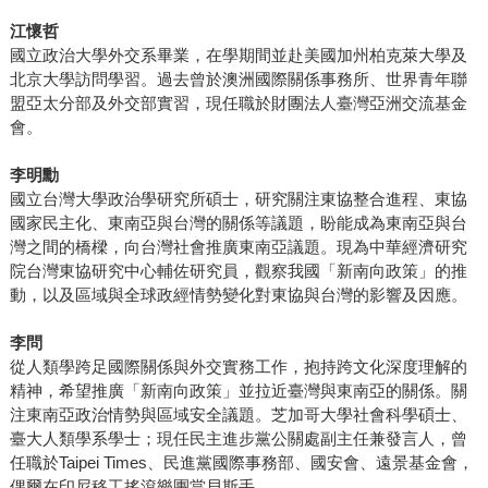
江懷哲
國立政治大學外交系畢業，在學期間並赴美國加州柏克萊大學及
北京大學訪問學習。過去曾於澳洲國際關係事務所、世界青年聯
盟亞太分部及外交部實習，現任職於財團法人臺灣亞洲交流基金
會。
李明勳
國立台灣大學政治學研究所碩士，研究關注東協整合進程、東協
國家民主化、東南亞與台灣的關係等議題，盼能成為東南亞與台
灣之間的橋樑，向台灣社會推廣東南亞議題。現為中華經濟研究
院台灣東協研究中心輔佐研究員，觀察我國「新南向政策」的推
動，以及區域與全球政經情勢變化對東協與台灣的影響及因應。
李問
從人類學跨足國際關係與外交實務工作，抱持跨文化深度理解的
精神，希望推廣「新南向政策」並拉近臺灣與東南亞的關係。關
注東南亞政治情勢與區域安全議題。芝加哥大學社會科學碩士、
臺大人類學系學士；現任民主進步黨公關處副主任兼發言人，曾
任職於Taipei Times、民進黨國際事務部、國安會、遠景基金會，
偶爾在印尼移工搖滾樂團當貝斯手。