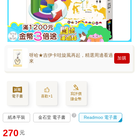
呀哈★吉伊卡哇旋風再起，精選周邊看過
加購
來
寫評價
電子書
喜歡+1
賺金幣
?
紙本平裝
金石堂 電子書
Readmoo 電子書
270
元