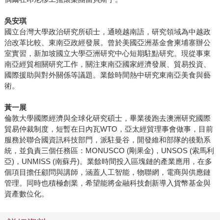
吳安琪
國立台灣大學政治研究所碩士，通曉越南語，研究領域為中越政
治改革比較、東南亞政經發展。曾於美國亞洲基金會柬埔寨辦公
室實習，新加坡國立大學亞洲研究中心短期駐點研究。現從事東
南亞經貿相關研究工作，關注東南亞國家經濟發展、貿易投資、
國際援助與對外關係等議題。業餘時間熱中研究東南亞美食與藝
術。
黃一展
倫敦大學國際經濟與全球化研究碩士，畢業後跑去澳洲研究國際
貿易仲裁制度，短暫在日內瓦WTO，亞太經貿理事會做事，目前
服務於聯合國資訊科技部門，派駐曼谷，開發維和部隊的後勤系
統，並負責三個任務區：MONUSCO (剛果金)，UNSOS (索馬利
亞)，UNMISS (南蘇丹)。業餘時間投入區塊鏈的產業應用，在多
個項目擔任顧問與講師，涵蓋人工智能，物聯網，電商與供應鏈
管理。同時也積極創業，希望能將金融科技創新導入貨幣基金與
資產數位化。