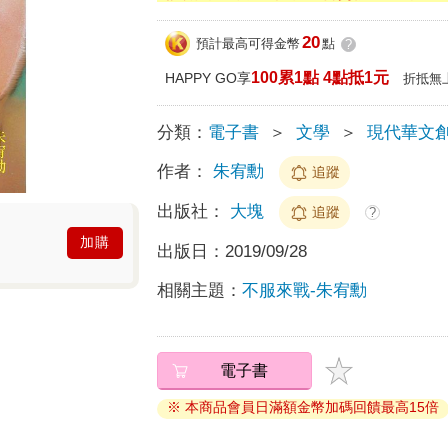
20
預計最高可得金幣
點
?
100累1點 4點抵1元
HAPPY GO享
折抵無
分類：
電子書
＞
文學
＞
現代華文
作者：
朱宥勳
追蹤
出版社：
大塊
追蹤
?
加購
出版日：
2019/09/28
相關主題：
不服來戰-朱宥勳
電子書
※ 本商品會員日滿額金幣加碼回饋最高15倍