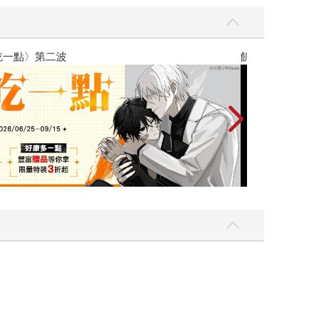
吃一點〉第二波
飢餓遊戲前傳贈