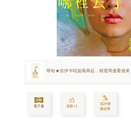
呀哈★吉伊卡哇旋風再起，精選周邊看過來
寫評價
電子書
喜歡+1
賺金幣