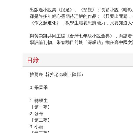
出版過小說集《誤遞》、《堊觀》；長篇小說《暗影
卻是許多年輕心靈期待理解的作品；《只要出問題，
《作文超進化》，教學生培養思辨能力，只要知道人
與黃崇凱共同主編《台灣七年級小說金典》，向讀者
學評論刊物。朱宥勳目前於「深崛萌」擔任高中國文
目錄
推薦序 幹拎老師咧（陳茻）
0 畢業季
1 轉學生
【第一夢】
2 發哥
【第二夢】
3 小惠