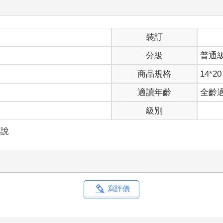
裝訂
分級
普通
商品規格
14*20
適讀年齡
全齡
級別
小說
寫評價