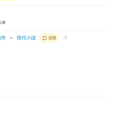
上限
創作
＞
現代小說
追蹤
?