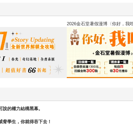
2026金石堂暑假漫博〈你好，我
可說的權力結構黑幕。
威脅學生，你就得吞下去！