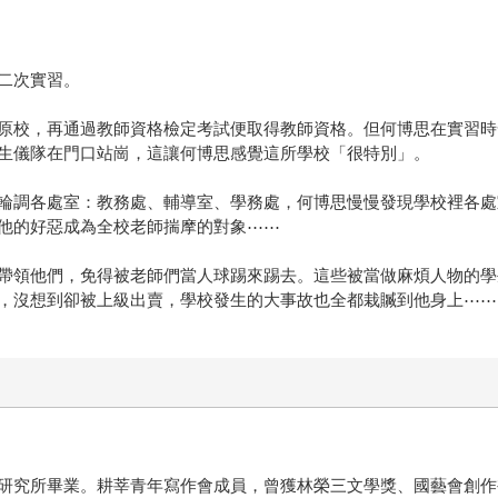
二次實習。
原校，再通過教師資格檢定考試便取得教師資格。但何博思在實習時
生儀隊在門口站崗，這讓何博思感覺這所學校「很特別」。
輪調各處室：教務處、輔導室、學務處，何博思慢慢發現學校裡各處
他的好惡成為全校老師揣摩的對象⋯⋯
帶領他們，免得被老師們當人球踢來踢去。這些被當做麻煩人物的學
，沒想到卻被上級出賣，學校發生的大事故也全都栽贓到他身上⋯⋯
研究所畢業。耕莘青年寫作會成員，曾獲林榮三文學獎、國藝會創作