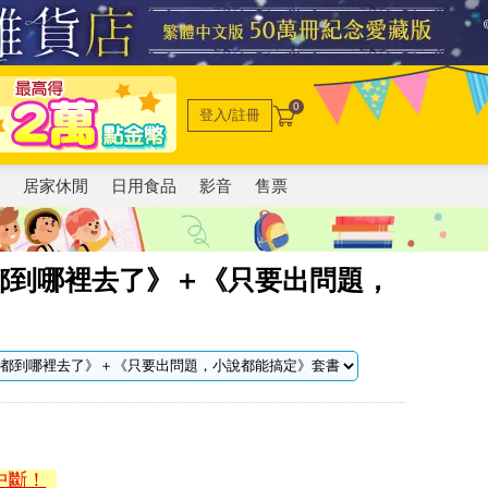
0
登入/註冊
電
居家休閒
日用食品
影音
售票
都到哪裡去了》＋《只要出問題，
中斷！