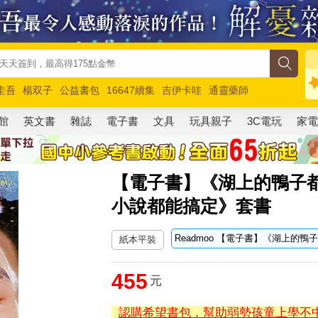
圭吾
楊双子
公益書包
16647續集
吉伊卡哇
通靈藥師
路邊攤新作
馬斯克
玩具總動員5
超慢跑
館
英文書
雜誌
電子書
文具
玩具親子
3C電玩
家
【電子書】《湖上的鴨子
小說都能搞定》套書
紙本平裝
455
元
認購希望書包，幫助弱勢孩童上學不