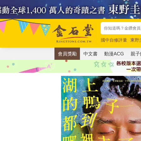
國中自修評量
東野
唯紅花綻放
奧德賽
會員獎勵
中文書
動漫ACG
親子