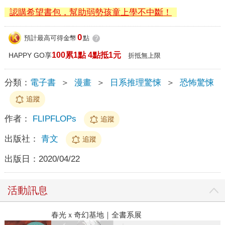
認購希望書包，幫助弱勢孩童上學不中斷！
0
預計最高可得金幣
點
?
100累1點 4點抵1元
HAPPY GO享
折抵無上限
分類：
電子書
＞
漫畫
＞
日系推理驚悚
＞
恐怖驚悚
追蹤
作者：
FLIPFLOPs
追蹤
出版社：
青文
追蹤
出版日：
2020/04/22
活動訊息
春光ｘ奇幻基地｜全書系展
2