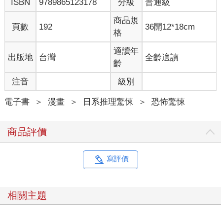
ISBN
9789865123178
分級
普通級
商品規
頁數
192
36開12*18cm
格
適讀年
出版地
台灣
全齡適讀
齡
注音
級別
電子書
＞
漫畫
＞
日系推理驚悚
＞
恐怖驚悚
商品評價
寫評價
相關主題