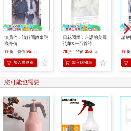
演員們：請解開故事謎
日花閃爍：台語的美麗
請解
底外傳
詞彙&一百首詩
95
356
79
折
特價
元
79
折
特價
元
79
折
加入購物車
加入購物車
您可能也需要