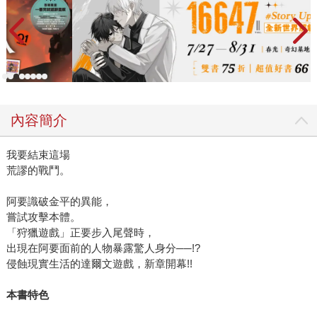
內容簡介
我要結束這場
荒謬的戰鬥。
阿要識破金平的異能，
嘗試攻擊本體。
「狩獵遊戲」正要步入尾聲時，
出現在阿要面前的人物暴露驚人身分──!?
侵蝕現實生活的達爾文遊戲，新章開幕!!
本書特色