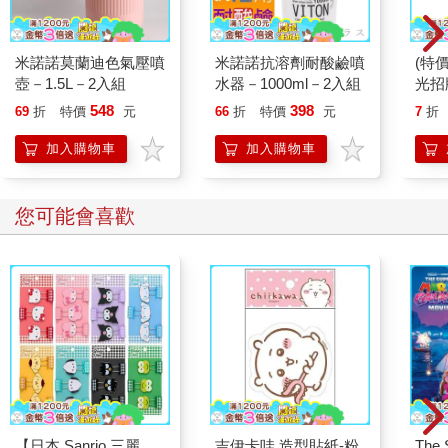
米諾諾莫蘭迪色氣壓噴
米諾諾抗溶劑耐酸鹼噴
(特
壺－1.5L－2入組
水器－1000ml－2入組
光招
548
398
69
折
特價
元
66
折
特價
元
7
折
加入購物車
加入購物車
您可能會喜歡
【日本 Sanrio 三麗
吉伊卡哇 造型貼紙-粉
The 