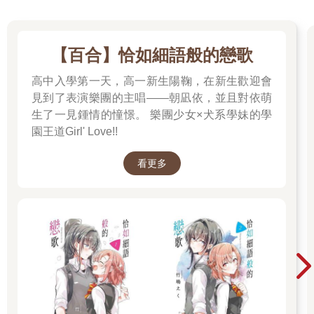
【百合】恰如細語般的戀歌
高中入學第一天，高一新生陽鞠，在新生歡迎會
見到了表演樂團的主唱——朝凪依，並且對依萌
生了一見鍾情的憧憬。 樂團少女×犬系學妹的學
園王道Girl' Love!!
看更多