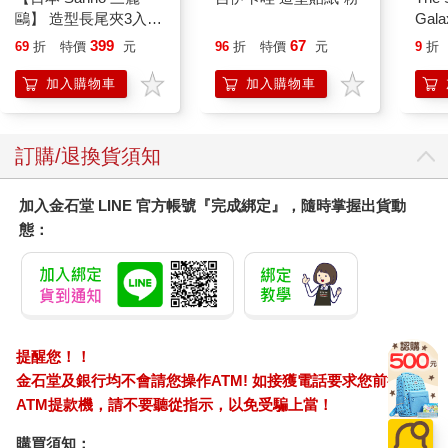
鷗】 造型長尾夾3入組
Gala
(8款可選) 凱蒂貓 Hello
Peac
399
67
69
折
特價
元
96
折
特價
元
9
折
Kitty 庫洛米 布丁狗 酷
Surpri
企鵝
Mari
加入購物車
加入購物車
Stor
訂購/退換貨須知
加入金石堂 LINE 官方帳號『完成綁定』，隨時掌握出貨動
態：
提醒您！！
金石堂及銀行均不會請您操作ATM! 如接獲電話要求您前往
ATM提款機，請不要聽從指示，以免受騙上當！
購買須知：