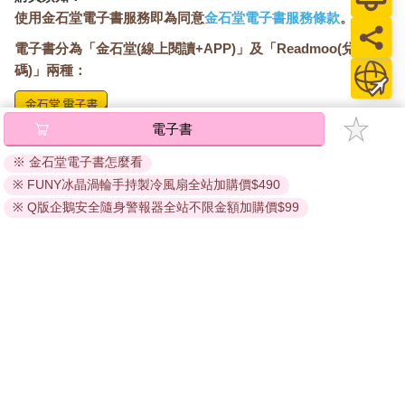
使用金石堂電子書服務即為同意
金石堂電子書服務條款
。
電子書分為「金石堂(線上閱讀+APP)」及「Readmoo(兌換
碼)」兩種：
電子書
將儲存於會員中心→電子書服務「我的e書櫃」，點選線上
閱讀直接開啟閱讀。
※ 金石堂電子書怎麼看
線上閱讀：
※ FUNY冰晶渦輪手持製冷風扇全站加購價$490
建議使用Chrome、Microsoft Edge 有較佳的線上瀏覽效
※ Q版企鵝安全隨身警報器全站不限金額加購價$99
果， iOS 16 或以上版本，Android 6.0 以上版本，建議裝
置有6GB以上的記憶體，至少有 30 MB以上的容量。
離線閱讀：
APP下載：
iOS
Android
安裝電子書APP後，請依照提示登入「會員中心」→「我
的E書櫃」→「電子書APP通行碼/載具管理」，取得通行
碼再登入下載您所購買的電子書。完成下載後，點選任一
書籍即可開始離線閱讀。