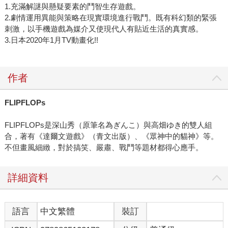
1.充滿解謎與懸疑要素的鬥智生存遊戲。
2.劇情運用異能與策略在現實環境進行戰鬥。既有科幻類的緊張
刺激，以手機遊戲為媒介又使現代人有貼近生活的真實感。
3.日本2020年1月TV動畫化!!
作者
FLIPFLOPs
FLIPFLOPs是深山秀（原筆名為ぎんこ）與高畑ゆき的雙人組
合，著有《達爾文遊戲》（青文出版）、《眾神中的貓神》等。
不但畫風細緻，對於搞笑、嚴肅、戰鬥等題材都得心應手。
詳細資料
語言
中文繁體
裝訂