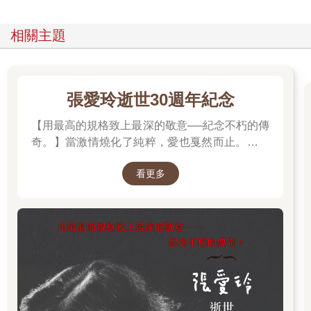
相關主題
張愛玲逝世30週年紀念
【用最高的規格致上最深的敬意──紀念不朽的傳
奇。】當激情燒化了純粹，愛也戛然而止。透視
「張派愛情」的經典之作。
看更多