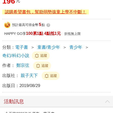
196
元
認購希望書包，幫助弱勢孩童上學不中斷！
5
預計最高可得金幣
點
?
100累1點 4點抵1元
HAPPY GO享
折抵無上限
分類：
電子書
＞
童書/青少年
＞
青少年
＞
奇幻/科幻小說
追蹤
作者：
鄭宗弦
追蹤
出版社：
親子天下
追蹤
出版日：
2019/08/29
活動訊息