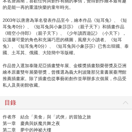
本名唐壽南，喜歡任何與創作有關的事情，覺得創作繪本最有趣
的是能一再的重溫快樂的童年時光。
2003年以唐唐為筆名發表作品至今，繪本作品《短耳兔》、《短
耳兔考0分》、《短耳兔與小象莎莎》（親子天下）和插畫作品
《晴空小侍郎》（親子天下）、《少年讀西遊記》（小天下），
以溫馨可愛的角色和充滿巧思的構圖，風靡大小讀者。《短耳
兔》、《短耳兔考0分》、《短耳兔與小象莎莎》已售出韓國、泰
國、土耳其、俄國、大陸簡中等版權。
作品曾入選加泰隆尼亞插畫雙年展、金蝶獎插畫類榮譽獎及亞洲
繪本原畫雙年展榮譽獎，曾獲選為義大利波隆那兒童書展臺灣館
推薦插畫家。除了插畫也從事藝術創作並舉辦多次個展，作品受
私人及美術館收藏。
目錄
作者序 結合「美食」與「武俠」的冒險之旅
第一章 慶典與妖魔共舞之夜
第二章 夢中的神祕大樓