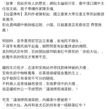
「故事：寫給所有人的歷史」網站主編胡川安、臺中漢口國中主
任張文銘、親子專欄作家陳安儀、
【仙靈傳奇】系列作者陳郁如、國立臺東大學兒童文學所副教授
黃雅淳、
彰化鹿鳴國中教師楊志朗、小陽。日栽書屋店長蔡依芸 齊聲推
薦！
明朝時，皇帝重用宦官設立東廠，各地民不聊生，
不僅常有農民揭竿起義，鄉野間更有妖魔肆虐的傳聞。
直到明武宗年間，百姓開始膜拜騎著紅牛降世的「赤焰大仙」，
妖魔作祟的情況才漸漸平息。
繼程生日前夕，志達和安南結伴尋找那棟神祕的大樓，
安南先前中蜘蛛魔毒、在幕後操縱噬血魔的主上，
似乎都與它有著密不可分的關係。
不料兩人追查後赫然發現，安南夢境中的大樓，
就是繼程外公一手經營的「瀟湘煙雨湘菜館」！
究竟「瀟湘煙雨湘菜館」內藏著什麼祕密？
「赤焰大仙」為何和蚩尤石的持有者一樣騎著紅牛？