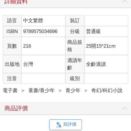
詳細資料
語言
中文繁體
裝訂
ISBN
9789575034696
分級
普通級
商品規
頁數
216
25開15*21cm
格
適讀年
出版地
台灣
全齡適讀
齡
注音
級別
電子書
＞
童書/青少年
＞
青少年
＞
奇幻/科幻小說
商品評價
寫評價