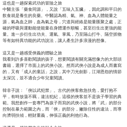
這也是一趟探索武功的冒險之旅
中醫主張「藥食同源」，又說「五味入五臟」，因此調和平日的
飲食就是養生的良藥。中醫認為精、氣、神、血為人體能量之
源，氣為血之帥，血為氣之母，穴道與經絡是能量匯聚之處，正
確的呼吸與運動能使能量在身體運作順暢，甚至衍生出更強的能
量。進一步衍生出功夫、運氣、掌風，乃至隔山打牛、隔空抓物
等有如特異功能的武功說法，讓人產生許多浪漫的想像。
這又是一趟感受俠義的體驗之旅
我看到許多喜歡閱讀的孩子，想要閱讀有關充滿想像力的大部頭
書籍，選擇了市面上的武俠小說。然而武俠小說是為成人而書寫
的，又有「成人的童話」之說，其中刀光劍影，江湖恩怨的情節
太深沉，並不適合少年兒童閱讀。
韓非子說：「俠以武犯禁」。古代的俠客救急扶危，愛打抱不
平，有時放蕩不羈，違法犯紀，這樣的俠客並不是孩子學習的典
範。我想創作一套專門為孩子而寫的武俠小說，將「武」的部分
控制在暴力範圍之內，而「俠」的部分，撇除任性的違法，而導
向濟弱扶傾，輕財重義，伸張正義的利他行為。