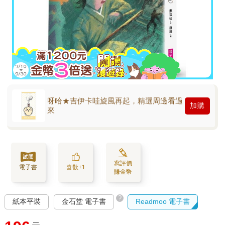
呀哈★吉伊卡哇旋風再起，精選周邊看過
加購
來
寫評價
電子書
喜歡+1
賺金幣
?
紙本平裝
金石堂 電子書
Readmoo 電子書