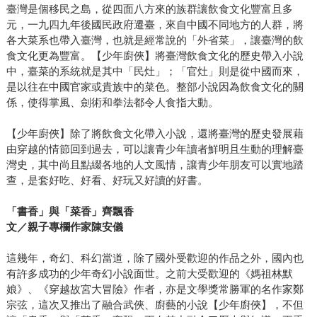
臺灣是個移民之島，從四面八方來的族群讓飲食文化豐富且多
元，一九四九年後國民政府遷臺，來自中國不同地方的人群，將
各大菜系也帶入臺灣，也就是經常說的「外省菜」，讓臺灣的飲
食文化更為豐富。【少年廚俠】將臺灣飲食文化的歷史帶入小說
中，臺菜的系統就是其中「民灶」；「官灶」則是從中國而來，
是以往在中國官家或貴族中的菜色。整部小說因為飲食文化的關
係，使得掌風、劍術和拳法都令人食指大動。
【少年廚俠】除了將飲食文化帶入小說，還將臺灣的歷史發展藉
由穿越的情節回到過去，可以讓青少年讀者鮮明且生動的理解臺
灣史，其中尚且點綴各地的人文風情，讓青少年朋友可以實地踏
查，是套好吃、好看、好玩又好讀的好書。
「書香」與「菜香」齊飄香
文／親子專欄作家陳安儀
這幾年，奇幻、科幻當道，除了國外受歡迎的作品之外，國內也
有許多成功的少年奇幻小說面世。之前大受歡迎的《媽祖林默
娘》、《穿越故宮大冒險》作者，亦是文學獎常勝軍的名作家鄭
宗弦，這次又推出了融合武俠、廚藝的小說【少年廚俠】，不但