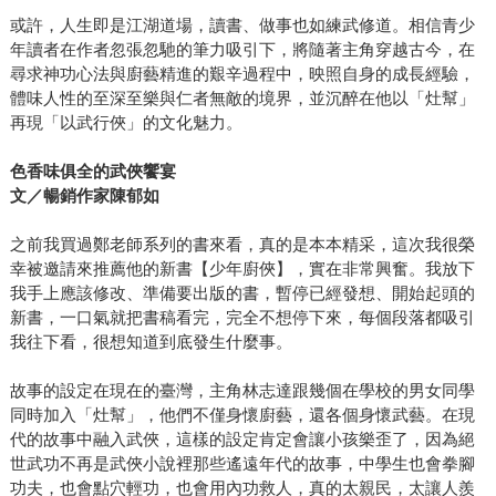
或許，人生即是江湖道場，讀書、做事也如練武修道。相信青少
年讀者在作者忽張忽馳的筆力吸引下，將隨著主角穿越古今，在
尋求神功心法與廚藝精進的艱辛過程中，映照自身的成長經驗，
體味人性的至深至樂與仁者無敵的境界，並沉醉在他以「灶幫」
再現「以武行俠」的文化魅力。
色香味俱全的武俠饗宴
文／暢銷作家陳郁如
之前我買過鄭老師系列的書來看，真的是本本精采，這次我很榮
幸被邀請來推薦他的新書【少年廚俠】，實在非常興奮。我放下
我手上應該修改、準備要出版的書，暫停已經發想、開始起頭的
新書，一口氣就把書稿看完，完全不想停下來，每個段落都吸引
我往下看，很想知道到底發生什麼事。
故事的設定在現在的臺灣，主角林志達跟幾個在學校的男女同學
同時加入「灶幫」，他們不僅身懷廚藝，還各個身懷武藝。在現
代的故事中融入武俠，這樣的設定肯定會讓小孩樂歪了，因為絕
世武功不再是武俠小說裡那些遙遠年代的故事，中學生也會拳腳
功夫，也會點穴輕功，也會用內功救人，真的太親民，太讓人羨