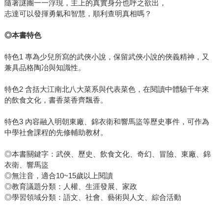
隨著謎團一一浮現，主上的真實身分也呼之欲出，
志達可以發揮勇氣和智慧，順利查明真相嗎？
◎本書特色
特色1 專為少兒所寫的武俠小說，保留武俠小說的俠義精神，又
兼具品格陶冶與知識性。
特色2 含括大江南北八大菜系與代表菜色，在閱讀中體驗千年來
的飲食文化，書香菜香齊飄香。
特色3 內容融入明朝東廠、錦衣衛和響馬盜等歷史事件，可作為
中學社會課程的先修輔助教材。
◎本書關鍵字：武俠、歷史、飲食文化、奇幻、冒險、東廠、錦
衣衛、響馬盜
◎無注音，適合10~15歲以上閱讀
◎教育議題分類：人權、生涯發展、家政
◎學習領域分類：語文、社會、藝術與人文、綜合活動