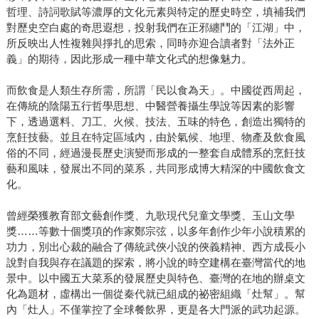
哲理、詩詞歌賦等濃厚的文化元素與特定的歷史時空，填補我們
對歷史空白處的奇思遐想，投射我們在正邪纏鬥的「江湖」中，
所反映出人性複雜與掙扎的思索，同時亦迎合讀者對「法外正
義」的期待，因此形成一種中華文化式的想像魅力。
而飲食是人類生存所需，所謂「民以食為天」。中國從西周起，
在傳統的陰陽五行哲學思想、中醫營養攝生學說等因素的影響
下，透過選料、刀工、火候、技法、五味的特色，創造出獨特的
烹飪技藝。並且在特定區域內，由於氣候、地理、物產及飲食風
俗的不同，經過漫長歷史演變而形成的一整套自成體系的烹飪技
藝和風味，發展出不同的菜系，共同形成博大精深的中國飲食文
化。
曾經榮獲教育部文藝創作獎、九歌現代兒童文學獎、玉山文學
獎……等數十個獎項的作家鄭宗弦，以多年創作少年小說積累的
功力，別出心裁的融合了傳統武俠小說的俠義精神、西方成長小
說對自我與存在議題的探索，將小說的時空建構在臺灣當代的地
景中。以中國五大菜系的發展歷史與特色、臺灣的在地的辦桌文
化為題材，虛構出一個從秦代就已組成的祕密組織「灶幫」。幫
內「灶人」不僅掌控了全球餐飲界，更是各大門派的武功起源。