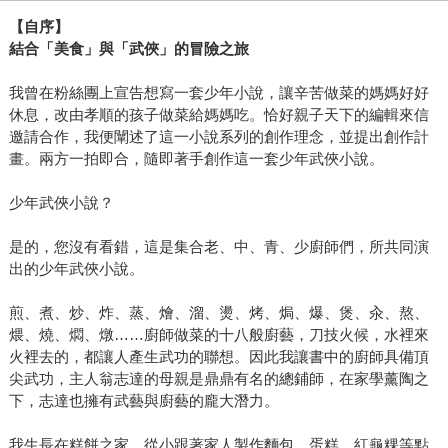
【自序】
結合「美食」與「武俠」的冒險之旅
我曾在粉絲團上宣告想寫一套少年小說，讓辛苦做菜的媽媽好好
休息，改由孝順的孩子做菜給媽媽吃。恰好親子天下的編輯來信
邀請合作，我便闡述了這一小說系列的創作理念，並提出創作計
畫。兩方一拍即合，隨即著手創作這一套少年武俠小說。
少年武俠小說？
是的，您沒有看錯，這是集合老、中、青、少廚師們，所共同演
出的少年武俠小說。
煎、煮、炒、炸、蒸、燴、溜、燙、烤、焗、爆、煲、汆、熬、
煨、燒、燜、燉……廚師做菜的十八般廚藝，刀技火候，水裡來
火裡去的，都讓人產生武功的聯想。因此我讓書中的廚師具備頂
尖武功，主人翁志達的母親是鼎鼎有名的總鋪師，在家學薰陶之
下，志達也擁有武藝與廚藝的龐大潛力。
我生長在糕餅之家，從小跟著家人製作麵包、蛋糕、紅龜粿等點