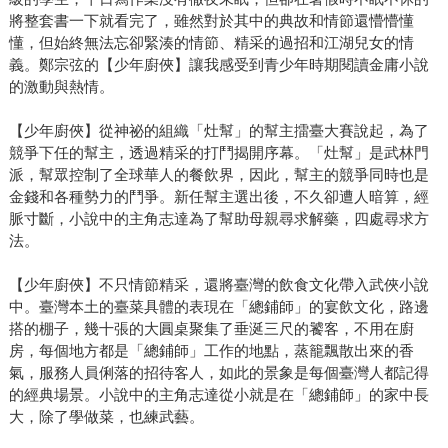
將整套書一下就看完了，雖然對於其中的典故和情節還懵懵懂
懂，但始終無法忘卻緊湊的情節、精采的過招和江湖兒女的情
義。鄭宗弦的【少年廚俠】讓我感受到青少年時期閱讀金庸小說
的激動與熱情。
【少年廚俠】從神祕的組織「灶幫」的幫主擂臺大賽說起，為了
競爭下任的幫主，透過精采的打鬥揭開序幕。「灶幫」是武林門
派，幫眾控制了全球華人的餐飲界，因此，幫主的競爭同時也是
金錢和各種勢力的鬥爭。新任幫主選出後，不久卻遭人暗算，經
脈寸斷，小說中的主角志達為了幫助母親尋求解藥，四處尋求方
法。
【少年廚俠】不只情節精采，還將臺灣的飲食文化帶入武俠小說
中。臺灣本土的臺菜具體的表現在「總鋪師」的宴飲文化，路邊
搭的棚子，幾十張的大圓桌聚集了垂涎三尺的饕客，不用在廚
房，每個地方都是「總鋪師」工作的地點，蒸籠飄散出來的香
氣，服務人員俐落的招待客人，如此的景象是每個臺灣人都記得
的經典場景。小說中的主角志達從小就是在「總鋪師」的家中長
大，除了學做菜，也練武藝。