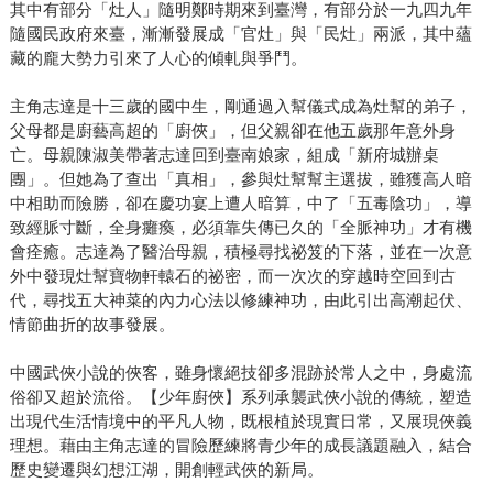
其中有部分「灶人」隨明鄭時期來到臺灣，有部分於一九四九年
隨國民政府來臺，漸漸發展成「官灶」與「民灶」兩派，其中蘊
藏的龐大勢力引來了人心的傾軋與爭鬥。
主角志達是十三歲的國中生，剛通過入幫儀式成為灶幫的弟子，
父母都是廚藝高超的「廚俠」，但父親卻在他五歲那年意外身
亡。母親陳淑美帶著志達回到臺南娘家，組成「新府城辦桌
團」。但她為了查出「真相」，參與灶幫幫主選拔，雖獲高人暗
中相助而險勝，卻在慶功宴上遭人暗算，中了「五毒陰功」，導
致經脈寸斷，全身癱瘓，必須靠失傳已久的「全脈神功」才有機
會痊癒。志達為了醫治母親，積極尋找祕笈的下落，並在一次意
外中發現灶幫寶物軒轅石的祕密，而一次次的穿越時空回到古
代，尋找五大神菜的內力心法以修練神功，由此引出高潮起伏、
情節曲折的故事發展。
中國武俠小說的俠客，雖身懷絕技卻多混跡於常人之中，身處流
俗卻又超於流俗。【少年廚俠】系列承襲武俠小說的傳統，塑造
出現代生活情境中的平凡人物，既根植於現實日常，又展現俠義
理想。藉由主角志達的冒險歷練將青少年的成長議題融入，結合
歷史變遷與幻想江湖，開創輕武俠的新局。