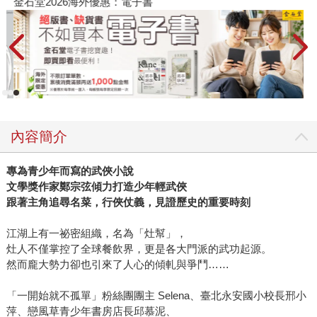
金石堂2026海外優惠：電子書
內容簡介
專為青少年而寫的武俠小說
文學獎作家鄭宗弦傾力打造少年輕武俠
跟著主角追尋名菜，行俠仗義，見證歷史的重要時刻
江湖上有一祕密組織，名為「灶幫」，
灶人不僅掌控了全球餐飲界，更是各大門派的武功起源。
然而龐大勢力卻也引來了人心的傾軋與爭鬥……
「一開始就不孤單」粉絲團團主 Selena、臺北永安國小校長邢小
萍、戀風草青少年書房店長邱慕泥、