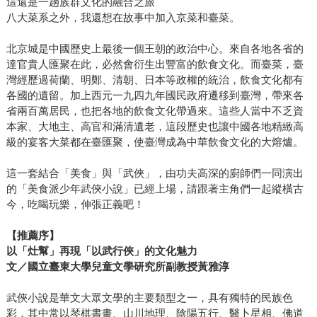
這還是一趟族群文化的融合之旅
八大菜系之外，我還想在故事中加入京菜和臺菜。
北京城是中國歷史上最後一個王朝的政治中心。來自各地各省的
達官貴人匯聚在此，必然會衍生出豐富的飲食文化。而臺菜，臺
灣經歷過荷蘭、明鄭、清朝、日本等政權的統治，飲食文化都有
各國的遺留。加上西元一九四九年國民政府遷移到臺灣，帶來各
省兩百萬居民，也把各地的飲食文化帶過來。這些人當中不乏資
本家、大地主、高官和滿清遺老，這段歷史也讓中國各地精緻高
級的宴客大菜都在臺匯聚，使臺灣成為中華飲食文化的大熔爐。
這一套結合「美食」與「武俠」，由功夫高深的廚師們一同演出
的「美食派少年武俠小說」已經上場，請跟著主角們一起縱橫古
今，吃喝玩樂，伸張正義吧！
【推薦序】
以「灶幫」再現「以武行俠」的文化魅力
文／國立臺東大學兒童文學研究所副教授黃雅淳
武俠小說是華文大眾文學的主要類型之一，具有獨特的民族色
彩，其中常以琴棋書畫、山川地理、陰陽五行、醫卜星相、佛道