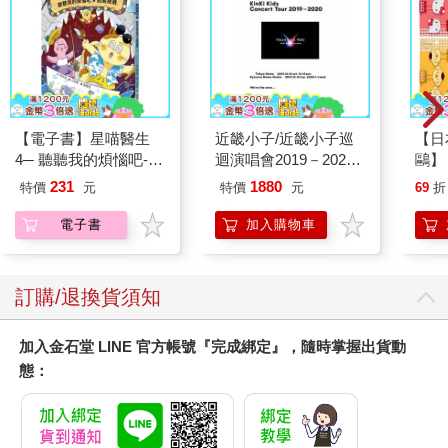
【電子書】星喵醫生
近畿小子/近畿小子巡
【日本
4─ 聽聽我的煩惱吧-假
迴演唱會2019－2020
鷗】
期挑戰
ThanKs 2 YOU 藍光初
(8款
231
1880
特價
元
特價
元
69
折
回版（3Blu－ray）
Kit
企鵝
電子書
加入購物車
訂購/退換貨須知
加入金石堂 LINE 官方帳號『完成綁定』，隨時掌握出貨動
態：