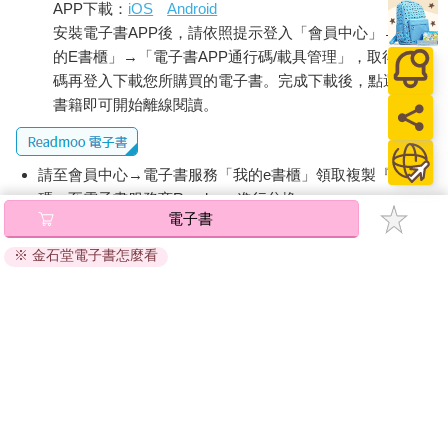
APP下載：
iOS
Android
安裝電子書APP後，請依照提示登入「會員中心」→「我
的E書櫃」→「電子書APP通行碼/載具管理」，取得通行
碼再登入下載您所購買的電子書。完成下載後，點選任一
書籍即可開始離線閱讀。
請至會員中心→電子書服務「我的e書櫃」領取複製『兌換
碼』至電子書服務商Readmoo進行兌換。
電子書
退換貨須知：
※ 金石堂電子書怎麼看
因版權保護，您在金石堂所購買的電子書僅能以金石堂專屬
的閱讀軟體開啟閱讀，無法以其他閱讀器或直接下載檔案。
依據「消費者保護法」第19條及行政院消費者保護處公告之
「通訊交易解除權合理例外情事適用準則」，非以有形媒介
提供之數位內容或一經提供即為完成之線上服務，經消費者
事先同意始提供。（如：電子書、電子雜誌、下載版軟體、
虛擬商品…等），
不受「網購服務需提供七日鑑賞期」的限
制
。為維護您的權益，建議您先使用「試閱」功能後再付款