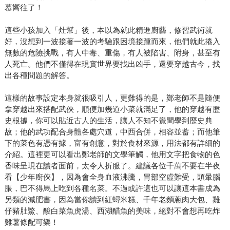
慕嚮往了！
這些小孩加入「灶幫」後，本以為就此精進廚藝，修習武術就
好，沒想到一波接著一波的考驗跟困境接踵而來，他們就此捲入
無數的危險挑戰，有人中毒、重傷，有人被陷害、附身，甚至有
人死亡。他們不僅得在現實世界要找出凶手，還要穿越古今，找
出各種問題的解答。
這樣的故事設定本身就很吸引人，更難得的是，鄭老師不是隨便
拿穿越出來搭配武俠，順便加幾道小菜就滿足了，他的穿越有歷
史根據，你可以貼近古人的生活，讓人不知不覺間學到歷史典
故；他的武功配合身體各處穴道，中西合併，相容並蓄；而他筆
下的菜色有憑有據，富有創意，對於食材來源，用法都有詳細的
介紹。這裡更可以看出鄭老師的文學筆觸，他用文字把食物的色
香味呈現在讀者面前，太令人折服了。建議各位千萬不要在半夜
看【少年廚俠】，因為會全身血液沸騰，胃部空虛難受，頭暈腦
脹，巴不得馬上吃到各種名菜。不過或許這也可以讓這本書成為
另類的減肥書，因為當你讀到紅蟳米糕、千年老麵蔥肉大包、雞
仔豬肚鱉、酸白菜魚虎湯、西湖醋魚的美味，絕對不會想再吃炸
雞薯條配可樂！