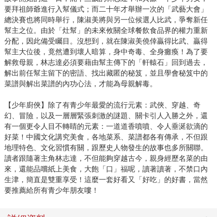
要拜祖師爺進行入幫儀式；而二十年才舉辦一次的「武藝大會」
總決賽也將同時舉行，陳淑美將與另一位候選人比武，爭奪新任
幫主之位。由於「灶幫」的未來攸關全球餐飲食品界的權力重新
分配，因此備受矚目。沒想到，就在陳淑美僥倖贏得比武、贏得
幫主大位後，竟然遭到壞人暗算，身中奇毒、全身癱瘓！為了要
解救母親，林志達必須要藉由幫主傳下的「軒轅石」回到過去，
解出前任幫主留下的密語、找出藏匿的秘笈，並且學會秘笈中的
菜譜與解出菜譜的內功心法，才能為母親解毒。
【少年廚俠】除了有青少年最愛的流行元素：武俠、穿越、奇
幻、冒險，以及一層層緊張刺激的謎題、關卡引人入勝之外，還
有一個更令人目不轉睛的元素：一道道香噴噴、令人垂涎欲滴的
好菜！中國文化講究美食，各地菜系、菜譜都各有傳承，不但跟
地理特色、文化習慣有關，跟歷史人物發生的故事也多所關聯。
讀者跟隨著主角林志達，不但能夠穿越古今，親身經歷名菜的由
來，還能品嚐紙上美食，大飽「口」福呢，讀著讀著，不禁口內
生津，簡直是雙重享受！這麼一套好看又「好吃」的好書，當然
要推薦給所有青少年朋友嘍！