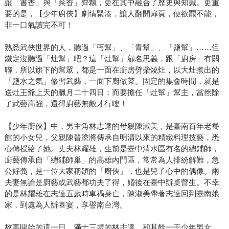
讓「書香」與「菜香」齊飄，更在其中融合了歷史與知識。更重
要的是，【少年廚俠】劇情緊湊，讓人翻開扉頁，便欲罷不能，
非一口氣讀完不可！
熟悉武俠世界的人，聽過「丐幫」、「青幫」、「鹽幫」……但
鐵定沒聽過「灶幫」吧？這「灶幫」顧名思義，跟「廚房」有關
聯，所以旗下的幫眾，都是一面在廚房劈柴燒灶，以大灶煮出的
「鹽水之氣」修習武藝，一面下廚做菜。固定的集會時間，就是
送灶王爺上天的臘月二十四日；而要擔任「灶幫」幫主，當然除
了武藝高強，還得廚藝無敵才行嘍！
【少年廚俠】中，男主角林志達的母親陳淑美，是臺南百年老餐
館的小女兒，父親陳晉塗將傳承自明清以來的精緻料理技藝，悉
心傳授給了她。丈夫林耀雄，生前是臺中清水區有名的總鋪師，
廚藝傳承自「總鋪師巢」的高雄內門區，常常為人排紛解難，急
公好義，是一位大家稱頌的「廚俠」，也是兒子心中的偶像。兩
夫妻無論是廚藝或武藝都功夫了得，婚後在臺中辦桌營生。不幸
的是林耀雄在志達五歲時車禍身亡，陳淑美帶著志達回到臺南娘
家，到處為人辦喜宴，享譽南台灣。
故事開始的這一日，滿十三歲的林志達，和其餘一干少年男女，