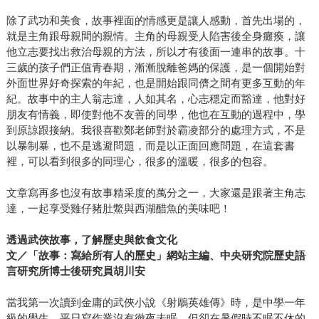
除了武功和美食，故事裡面的情感更是讓人感動，首先出場的，
就是主角跟母親間的親情。主角的母親受人陷害後全身癱瘓，讓
他立志要找出救治母親的方法，所以才有後面一連串的故事。十
三歲的孩子們正值青春期，漸漸脫離爸媽的保護，是一個開始對
外面世界好奇探索的年紀，也是開始跟同儕之間有更多互動的年
紀。故事中的主人翁志達，人如其名，心志穩定而豁達，他對好
朋友有情義，即使對他不友善的同學，他也在互動的過程中，學
到原諒跟接納。我很喜歡鄭老師對於霸凌部分的處理方式，不是
以暴制暴，也不是逃避問題，而是以正面回應問題，在這套書
裡，可以看到很多的同理心，很多的溫暖，很多的包容。
文章寫再多也沒有故事精采度的萬分之一，大家還是跟著主角志
達，一起享受雞仔豬肚鱉與西湖醋魚的美味吧！
透過武俠故事，了解歷史與飲食文化
文／「故事：寫給所有人的歷史」網站主編、中央研究院歷史語
言研究所博士後研究員胡川安
當我第一次讀到金庸的武俠小說《射鵰英雄傳》時，是中學一年
級的學生，平日寫作業沒有徹夜未眠，但卻在暑假時不眠不休的