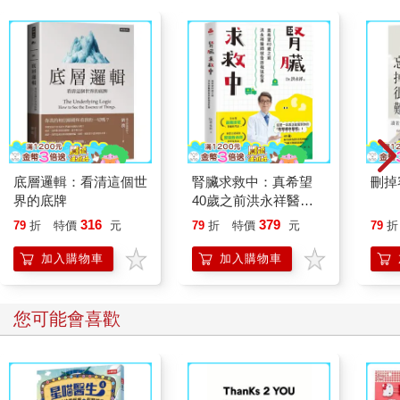
底層邏輯：看清這個世
腎臟求救中：真希望
刪掉
界的底牌
40歲之前洪永祥醫師
就告訴我這些事
316
379
79
折
特價
元
79
折
特價
元
79
折
加入購物車
加入購物車
您可能會喜歡