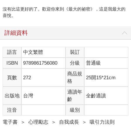
沒有比這更好的了。歡迎你來到《最大的祕密》，這是我最大的
喜悅。
詳細資料
語言
中文繁體
裝訂
ISBN
9789861756080
分級
普通級
商品規
頁數
272
25開15*21cm
格
適讀年
出版地
台灣
全齡適讀
齡
注音
級別
電子書
＞
心理勵志
＞
自我成長
＞
吸引力法則