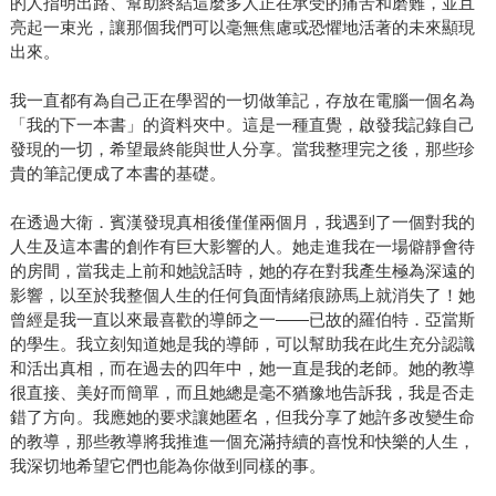
的人指明出路、幫助終結這麼多人正在承受的痛苦和磨難，並且
亮起一束光，讓那個我們可以毫無焦慮或恐懼地活著的未來顯現
出來。
我一直都有為自己正在學習的一切做筆記，存放在電腦一個名為
「我的下一本書」的資料夾中。這是一種直覺，啟發我記錄自己
發現的一切，希望最終能與世人分享。當我整理完之後，那些珍
貴的筆記便成了本書的基礎。
在透過大衛．賓漢發現真相後僅僅兩個月，我遇到了一個對我的
人生及這本書的創作有巨大影響的人。她走進我在一場僻靜會待
的房間，當我走上前和她說話時，她的存在對我產生極為深遠的
影響，以至於我整個人生的任何負面情緒痕跡馬上就消失了！她
曾經是我一直以來最喜歡的導師之一——已故的羅伯特．亞當斯
的學生。我立刻知道她是我的導師，可以幫助我在此生充分認識
和活出真相，而在過去的四年中，她一直是我的老師。她的教導
很直接、美好而簡單，而且她總是毫不猶豫地告訴我，我是否走
錯了方向。我應她的要求讓她匿名，但我分享了她許多改變生命
的教導，那些教導將我推進一個充滿持續的喜悅和快樂的人生，
我深切地希望它們也能為你做到同樣的事。