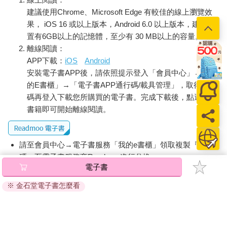
建議使用Chrome、Microsoft Edge 有較佳的線上瀏覽效
果， iOS 16 或以上版本，Android 6.0 以上版本，建議裝
置有6GB以上的記憶體，至少有 30 MB以上的容量。
離線閱讀：
APP下載：
iOS
Android
安裝電子書APP後，請依照提示登入「會員中心」→「我
的E書櫃」→「電子書APP通行碼/載具管理」，取得通行
碼再登入下載您所購買的電子書。完成下載後，點選任一
書籍即可開始離線閱讀。
請至會員中心→電子書服務「我的e書櫃」領取複製『兌換
碼』至電子書服務商Readmoo進行兌換。
電子書
退換貨須知：
※ 金石堂電子書怎麼看
因版權保護，您在金石堂所購買的電子書僅能以金石堂專屬
的閱讀軟體開啟閱讀，無法以其他閱讀器或直接下載檔案。
依據「消費者保護法」第19條及行政院消費者保護處公告之
「通訊交易解除權合理例外情事適用準則」，非以有形媒介