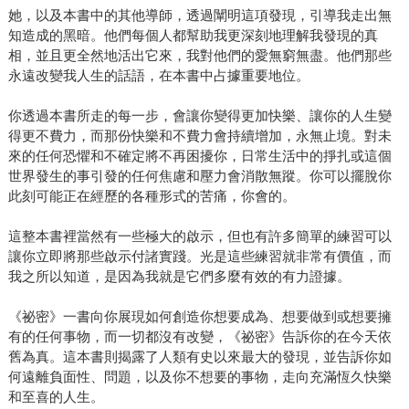
她，以及本書中的其他導師，透過闡明這項發現，引導我走出無
知造成的黑暗。他們每個人都幫助我更深刻地理解我發現的真
相，並且更全然地活出它來，我對他們的愛無窮無盡。他們那些
永遠改變我人生的話語，在本書中占據重要地位。
你透過本書所走的每一步，會讓你變得更加快樂、讓你的人生變
得更不費力，而那份快樂和不費力會持續增加，永無止境。對未
來的任何恐懼和不確定將不再困擾你，日常生活中的掙扎或這個
世界發生的事引發的任何焦慮和壓力會消散無蹤。你可以擺脫你
此刻可能正在經歷的各種形式的苦痛，你會的。
這整本書裡當然有一些極大的啟示，但也有許多簡單的練習可以
讓你立即將那些啟示付諸實踐。光是這些練習就非常有價值，而
我之所以知道，是因為我就是它們多麼有效的有力證據。
《祕密》一書向你展現如何創造你想要成為、想要做到或想要擁
有的任何事物，而一切都沒有改變，《祕密》告訴你的在今天依
舊為真。這本書則揭露了人類有史以來最大的發現，並告訴你如
何遠離負面性、問題，以及你不想要的事物，走向充滿恆久快樂
和至喜的人生。