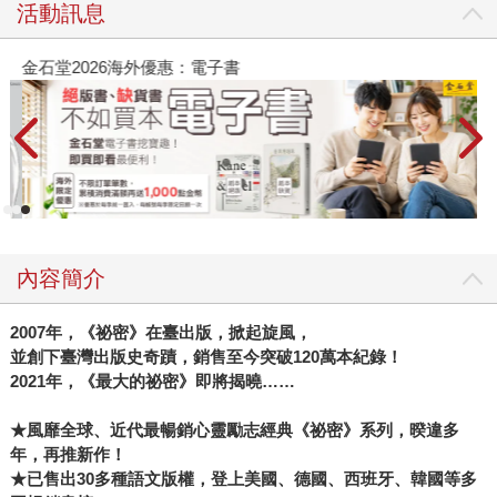
活動訊息
金石堂2026海外優惠：電子書
內容簡介
2007
年，《祕密》在臺出版，掀起旋風，
並創下臺灣出版史奇蹟，銷售至今突破120萬本紀錄！
2021
年，《最大的祕密》即將揭曉……
★
風靡全球、近代最暢銷心靈勵志經典《祕密》系列，暌違多
年，再推新作！
★
已售出30多種語文版權，登上美國、德國、西班牙、韓國等多