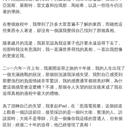
亞當斯、萊斯特．雷文森和拉瑪那．馬哈希，以及一些現今仍活
著的導師。
在整個旅程中，我學到了許多大眾普遍不了解的東西，而雖然這
些東西令人著迷，卻沒有一個讓我覺得自己找到了那個真相。
隨著歲月的流逝，我甚至認為我這輩子也許要永遠追尋下去了。
但那時我沒有意識到，我一直滿世界尋找的真相，一直比我想像
的更接近我。
二○一六年一月上旬，我展開追尋之旅的十年後，我的人生出現了
一個充滿挑戰的狀況，那個狀況讓我深感失望。我對自己感受到
那麼強烈的負面情緒非常驚訝。我的感覺通常都很美好啊，為什
麼這個感受會這麼糟？不過，那個令人失望的狀況後來成了我在
追尋真相的過程中最大的禮物。
為了扭轉自己的失望，我拿起iPad，在「意識電視臺」這個頻道
上觀看一個訪談節目，接受採訪的是一個叫大衛．賓漢的人。訪
談當時，大衛不是導師，只是一個像你我這樣的普通人，但有個
區別：經過二十年的追尋，他已經發現了真相！