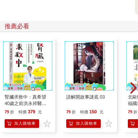
推薦必看
腎臟求救中：真希望
請解開故事謎底 03
北歐
40歲之前洪永祥醫師
福國
就告訴我這些事
379
150
79
折
特價
元
79
折
特價
元
79
折
加入購物車
加入購物車