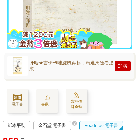
呀哈★吉伊卡哇旋風再起，精選周邊看過
加購
來
寫評價
電子書
喜歡+1
賺金幣
?
紙本平裝
金石堂 電子書
Readmoo 電子書