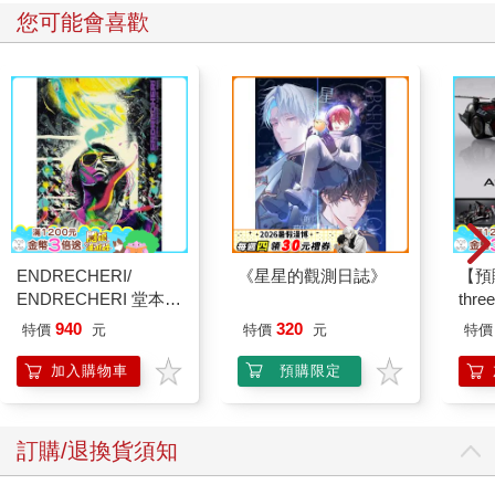
您可能會喜歡
ENDRECHERI/
《星星的觀測日誌》
【預
ENDRECHERI 堂本
thr
剛 2019巡迴演唱會
VA 
940
320
特價
元
特價
元
特價
/DVD初回版
阿斯拉
（2DVD）
SIR
加入購物車
預購限定
訂購/退換貨須知