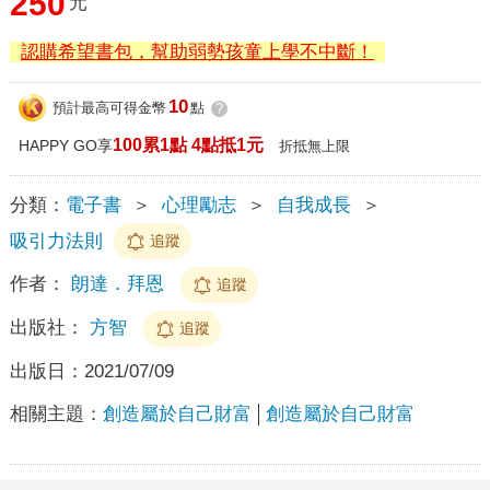
250
元
認購希望書包，幫助弱勢孩童上學不中斷！
10
預計最高可得金幣
點
?
100累1點 4點抵1元
HAPPY GO享
折抵無上限
分類：
電子書
＞
心理勵志
＞
自我成長
＞
吸引力法則
追蹤
作者：
朗達．拜恩
追蹤
出版社：
方智
追蹤
出版日：
2021/07/09
相關主題：
創造屬於自己財富
創造屬於自己財富