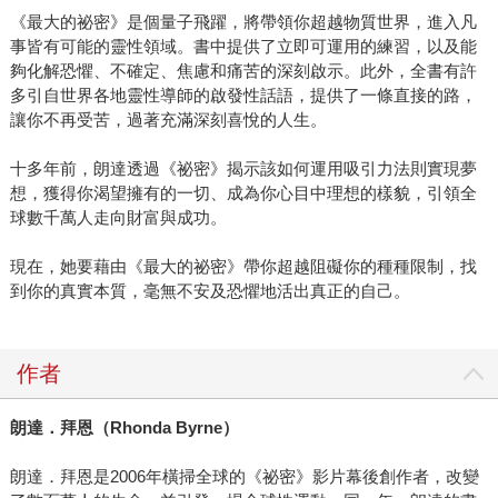
《最大的祕密》是個量子飛躍，將帶領你超越物質世界，進入凡
事皆有可能的靈性領域。書中提供了立即可運用的練習，以及能
夠化解恐懼、不確定、焦慮和痛苦的深刻啟示。此外，全書有許
多引自世界各地靈性導師的啟發性話語，提供了一條直接的路，
讓你不再受苦，過著充滿深刻喜悅的人生。
十多年前，朗達透過《祕密》揭示該如何運用吸引力法則實現夢
想，獲得你渴望擁有的一切、成為你心目中理想的樣貌，引領全
球數千萬人走向財富與成功。
現在，她要藉由《最大的祕密》帶你超越阻礙你的種種限制，找
到你的真實本質，毫無不安及恐懼地活出真正的自己。
作者
朗達．拜恩（Rhonda Byrne）
朗達．拜恩是2006年橫掃全球的《祕密》影片幕後創作者，改變