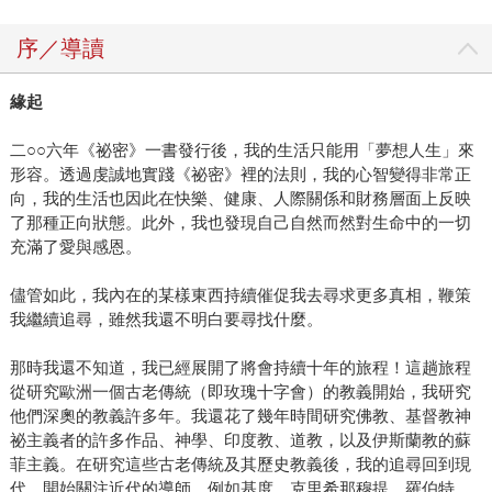
序／導讀
緣起
二○○六年《祕密》一書發行後，我的生活只能用「夢想人生」來
形容。透過虔誠地實踐《祕密》裡的法則，我的心智變得非常正
向，我的生活也因此在快樂、健康、人際關係和財務層面上反映
了那種正向狀態。此外，我也發現自己自然而然對生命中的一切
充滿了愛與感恩。
儘管如此，我內在的某樣東西持續催促我去尋求更多真相，鞭策
我繼續追尋，雖然我還不明白要尋找什麼。
那時我還不知道，我已經展開了將會持續十年的旅程！這趟旅程
從研究歐洲一個古老傳統（即玫瑰十字會）的教義開始，我研究
他們深奧的教義許多年。我還花了幾年時間研究佛教、基督教神
祕主義者的許多作品、神學、印度教、道教，以及伊斯蘭教的蘇
菲主義。在研究這些古老傳統及其歷史教義後，我的追尋回到現
代，開始關注近代的導師，例如基度．克里希那穆提、羅伯特．