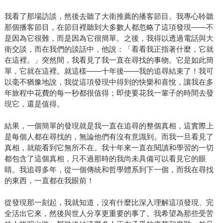
我看了那場訪談，然後去聽了大衛推薦的播客節目。我專心聆聽
那個播客節目，在節目裡聽到大多數人都忽略了這項發現——不
是因為它很難，而是因為它很簡單。之後，我得以透過電話與大
衛交談，而在我們的談話中，他說：「看看我正指著什麼，它就
在這裡。」突然間，我看見了我一直在尋找的事物。它是如此簡
單，它就在這裡。就這樣——十年後——我的追尋結束了！我可
以毫不猶豫地說，我從這項發現中得到的快樂和喜悅，讓我在多
年旅程中花費的每一秒都很值得；即使要花我一輩子的時間去發
現它，還是值得。
結果，一個簡單的發現就是我一直在追尋的整個真相，這實際上
是每個人都在尋找的，無論他們有沒有意識到。而我一旦看見了
真相，就能看到它無所不在。我十年來一直在閱讀和學習的一切
都包含了這個真相，只不過那時的我尚未具備可以看見它的眼
睛。我追尋多年，從一個傳統和哲學體系到下一個，而我在尋找
的東西，一直都在我眼前！
從發現那一刻起，我就知道，沒有什麼比深入理解這項發現、完
全活出它來，然後與世人分享更重要的事了。我希望為那些受苦