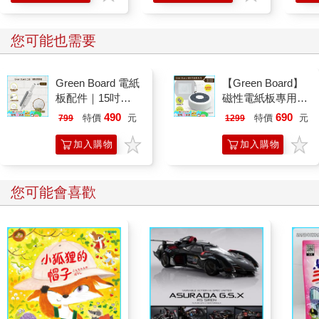
奇！
您可能也需要
Green Board 電紙
【Green Board】
板配件｜15吋
磁性電紙板專用 -
ECO專用 三合一
二合一圓形速擦激
490
690
特價
元
特價
元
799
1299
筆擦組｜磁性手寫
活板擦 E8M 台灣
板 替換筆 板擦
專利設計
加入購物
加入購物
車
車
您可能會喜歡