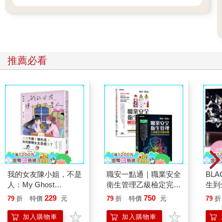
推薦必看
我的女友陳小姐，不是
職安一點通｜職業安全
BL
人：My Ghost
衛生管理乙級檢定完勝
生到
Girlfriend 2
攻略｜2026版(套書)
Jis
229
750
79
折
特價
元
79
折
特價
元
79
折
Ros
世界
加入購物車
加入購物車