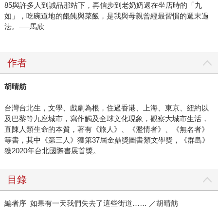
85與許多人到誠品那站下，再信步到老奶奶還在坐店時的「九
如」，吃碗道地的餛飩與菜飯，是我與母親曾經最習慣的週末過
法。──馬欣
作者
胡晴舫
台灣台北生，文學、戲劇為根，住過香港、上海、東京、紐約以
及巴黎等九座城市，寫作觸及全球文化現象，觀察大城市生活，
直陳人類生命的本質，著有《旅人》、《濫情者》、《無名者》
等書，其中《第三人》獲第37屆金鼎獎圖書類文學獎，《群島》
獲2020年台北國際書展首獎。
目錄
編者序 如果有一天我們失去了這些街道…… ／胡晴舫