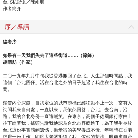
台北私記憶／陳雨航
作者簡介
序／導讀
編者序
如果有一天我們失去了這些街道
…….
（節錄）
胡晴舫（作家）
二〇一九年九月中旬我從香港搬回了台北。人生那個時間點，我
這個「台北囝仔」活在台北之外的日子超過了我住在台北的時
間。
縱使內心深處，自我定位的城市游標已經移動不止一次，當有人
詢問我來自何處，一直以來，我依然回答，台北。去台南，沿
路，我的台北身份一直遭嘲笑。在東京，高個子德國銀行家由上
往下瞧著我，搖頭告訴我他認為台北市容醜透了，為了我生長於
台北這份事實感到遺憾，擔憂我的美學養成不優。年輕時在香港
求職一份工作，印度大老闆拒絕了我，依他的想法，眼前來自台