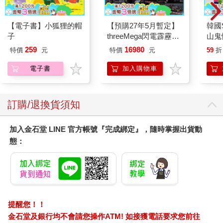
【電子書】小狐狸的帽
【預購27年5月暫定】
韓國S
子
threeMega閃電霹靂車
山鬼
VA Hi-SPEC UNITED
450
259
16980
特價
元
特價
元
59
折
阿斯拉 G.S.X RS
SIREN 黑色限定
電子書
加入購物車
訂購/退換貨須知
加入金石堂 LINE 官方帳號『完成綁定』，隨時掌握出貨動
態：
提醒您！！
金石堂及銀行均不會請您操作ATM! 如接獲電話要求您前往