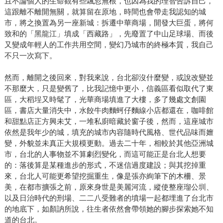
且不論個人的生命觀有些飄忽無根，也因為我的理智告訴自己，
這跟離不離開無關，就算留在原地，時間也會帶走我認知的城
市，將之換置為另一座新城：拆遷中華商場，開發大巨蛋，將何
致和的「黑龍江」填成「西藏路」，先廢置了中山足球場、而後
又變成年輕人的工作共用空間，變幻乃城市的終極本質，我自己
不只一次寫下。
然而，離開之後回來，對我來說，台北卻沒什麼變，或說改變並
不那麼大，只是變舊了，比我記憶中更小，信義區看似取代了東
區，大稻埕又時髦了，光華商場填進了大樓，多了幾處文創園
區，書店大量消失中，水餃牛肉麵蚵仔麵線小店都還在，咖啡館
和甜點店正方興未艾，一堆私廚暗藏於窗子後，然而，這座城市
依然是我年少的城，填充的城市內容隨時代風格、世代品味而嬗
變，外貌並未真正大規模更動。過去二十年，相較於其他亞洲城
市，台北的人事物並不算劇烈變化，而這可能正是台北人想要
的：落後算是某種進步的形式，不迷信過度建設；與其挖掉重
來，台北人可能更希望挖掘重生，像是張亦絢筆下的木柵、景
美，在都市擴張之前，原來身世是美麗河流，縱使整座瑠公圳、
以及日治時代的刑場、二二八受難者的墳場一起都埋進了台北市
的地底下，如顏訥所說，往生者依然會帶領她的腳步探索她不知
道的台北。