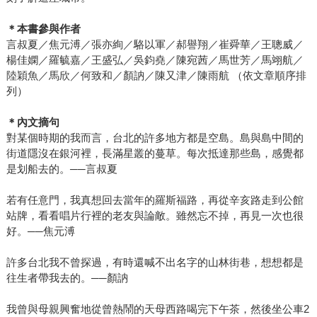
＊本書參與作者
言叔夏／焦元溥／張亦絢／駱以軍／郝譽翔／崔舜華／王聰威／
楊佳嫻／羅毓嘉／王盛弘／吳鈞堯／陳宛茜／馬世芳／馬翊航／
陸穎魚／馬欣／何致和／顏訥／陳又津／陳雨航 （依文章順序排
列）
＊內文摘句
對某個時期的我而言，台北的許多地方都是空島。島與島中間的
街道隱沒在銀河裡，長滿星叢的蔓草。每次抵達那些島，感覺都
是划船去的。──言叔夏
若有任意門，我真想回去當年的羅斯福路，再從辛亥路走到公館
站牌，看看唱片行裡的老友與論敵。雖然忘不掉，再見一次也很
好。──焦元溥
許多台北我不曾探過，有時還喊不出名字的山林街巷，想想都是
往生者帶我去的。──顏訥
我曾與母親興奮地從曾熱鬧的天母西路喝完下午茶，然後坐公車2