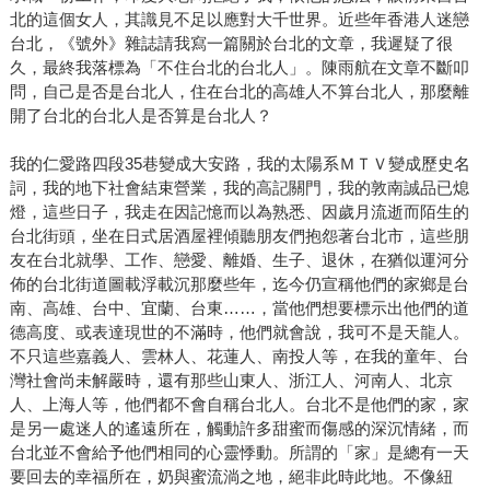
北的這個女人，其識見不足以應對大千世界。近些年香港人迷戀
台北，《號外》雜誌請我寫一篇關於台北的文章，我遲疑了很
久，最終我落標為「不住台北的台北人」。陳雨航在文章不斷叩
問，自己是否是台北人，住在台北的高雄人不算台北人，那麼離
開了台北的台北人是否算是台北人？
我的仁愛路四段35巷變成大安路，我的太陽系ＭＴＶ變成歷史名
詞，我的地下社會結束營業，我的高記關門，我的敦南誠品已熄
燈，這些日子，我走在因記憶而以為熟悉、因歲月流逝而陌生的
台北街頭，坐在日式居酒屋裡傾聽朋友們抱怨著台北市，這些朋
友在台北就學、工作、戀愛、離婚、生子、退休，在猶似運河分
佈的台北街道圖載浮載沉那麼些年，迄今仍宣稱他們的家鄉是台
南、高雄、台中、宜蘭、台東……，當他們想要標示出他們的道
德高度、或表達現世的不滿時，他們就會說，我可不是天龍人。
不只這些嘉義人、雲林人、花蓮人、南投人等，在我的童年、台
灣社會尚未解嚴時，還有那些山東人、浙江人、河南人、北京
人、上海人等，他們都不會自稱台北人。台北不是他們的家，家
是另一處迷人的遙遠所在，觸動許多甜蜜而傷感的深沉情緒，而
台北並不會給予他們相同的心靈悸動。所謂的「家」是總有一天
要回去的幸福所在，奶與蜜流淌之地，絕非此時此地。不像紐