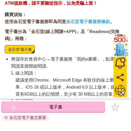
ATM提款機，請不要聽從指示，以免受騙上當！
購買須知：
使用金石堂電子書服務即為同意
金石堂電子書服務條款
。
電子書分為「金石堂(線上閱讀+APP)」及「Readmoo(兌換
碼)」兩種：
將儲存於會員中心→電子書服務「我的e書櫃」，點選線上
閱讀直接開啟閱讀。
線上閱讀：
建議使用Chrome、Microsoft Edge 有較佳的線上瀏覽效
果， iOS 16 或以上版本，Android 6.0 以上版本，建議裝
置有6GB以上的記憶體，至少有 30 MB以上的容量。
離線閱讀：
電子書
APP下載：
iOS
Android
安裝電子書APP後，請依照提示登入「會員中心」→「我
※ 金石堂電子書怎麼看
的E書櫃」→「電子書APP通行碼/載具管理」，取得通行
碼再登入下載您所購買的電子書。完成下載後，點選任一