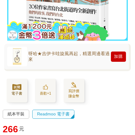
呀哈★吉伊卡哇旋風再起，精選周邊看過
加購
來
寫評價
電子書
喜歡+1
賺金幣
紙本平裝
Readmoo 電子書
266
元