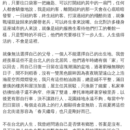
約，只要往口袋塞一把鑰匙、可以打開紐約其中的一扇門，任何
人都會驕傲地說，我是紐約客，離開紐約的那一天會在心底暗暗
發誓，一日紐約客，終生紐約客。打滾過紐約的殘酷街道，就像
戰場凱旋歸來的榮譽老兵，可以終生拿來說嘴。台北對許多棲身
這座城市的人來說，就像是紐約服務生看待他們打工的餐館一
樣，只是暫時的不得已，他們終究要移往下一步人生。人生值得
活的，不會是這裡。
就像無法選擇自己的父母，一個人不能選擇自己的出生地。我曾
經羨慕這些不是台北人的台北居民，他們過年時總有個「家」可
以回去，而自己日復一日留在這塊潮濕的盆地，過著窮極無聊的
日子，聞不到稻香，沒有一雙黑色眼眸因為夜夜眺望遠山之上浩
瀚星空而熠熠發光，我只有這些柏油路面，總是鋪不平整，滿目
瘡痍的樓房和屋頂加蓋，屋主任其斑駁，只換新了鐵窗，私家車
彷彿怕巷子還不夠窄、停滿了雙邊，摩托車咆哮著穿梭里弄，以
後更有那自行車，決不讓路行人，花園綠地永遠不夠，每當中午
烈日當頭，每個走在路上的行人都顯得倉皇無助，言叔夏將這些
台北街道形容為「春天繼母」也只是剛好而已。
不在台北的人生，我曾經問過自己是否懷有鄉愁，答案是沒有。