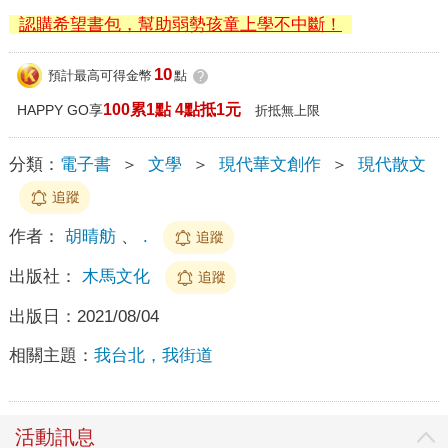
認購希望書包，幫助弱勢孩童上學不中斷！
10
預計最高可得金幣
點
?
100累1點 4點抵1元
HAPPY GO享
折抵無上限
分類：
電子書
＞
文學
＞
現代華文創作
＞
現代散文
追蹤
作者：
胡晴舫
、
.
追蹤
出版社：
木馬文化
追蹤
出版日：
2021/08/04
相關主題：
我台北，我街道
活動訊息