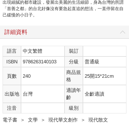
出現細膩的都市建設，發展出美麗的生活細節，身為台灣的所謂
「首善之都」的台北好像沒有要急起直追的想法，一直停留在自
己緩慢的小日子。
詳細資料
語言
中文繁體
裝訂
ISBN
9786263140103
分級
普通級
商品規
頁數
240
25開15*21cm
格
適讀年
出版地
台灣
全齡適讀
齡
注音
級別
電子書
＞
文學
＞
現代華文創作
＞
現代散文