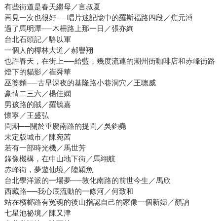
有些街道是春天繼母／言叔夏
再見一次也很好──唱片迷記憶中的羅斯福路四段／焦元溥
過了馬明潭──木柵路上那一日／張亦絢
台北石頭記／駱以軍
一個人的椰林大道／郝譽翔
也許春天，在街上──給藍，幾度流連的潮州街咖啡店和赤峰街路
燈下的貓影／崔舜華
巫婆麵──古早深夜的基隆路小巷洞穴／王聰威
豪情二三六／楊佳嫻
男孩路的賊／羅毓嘉
懷寧／王盛弘
問潮──關於重慶南路的提問／吳鈞堯
未定版城市／陳宛茜
若有一部時光機／馬世芳
錄像機構，在中山地下街／馬翊航
赤峰街，夢遊仙境／陸穎魚
台北學洋派的一場夢──敦化南路的前世今生／馬欣
西藏路──我心底流動的一條河／何致和
站在檳榔路有冤魂的後山指認自己的家像一個新婦／顏訥
七星池祕境／陳又津