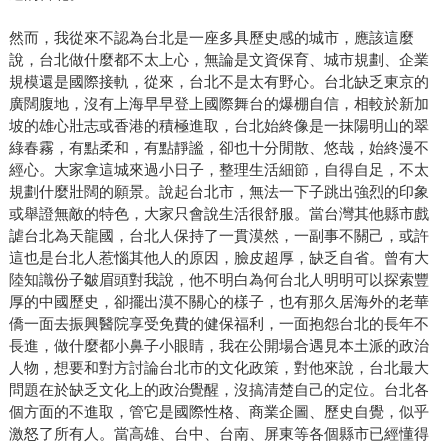
然而，我從來不認為台北是一座多具歷史感的城市，應該這麼
說，台北做什麼都不太上心，無論是文資保育、城市規劃、企業
規模還是國際接軌，從來，台北不是太有野心。台北缺乏東京的
廣闊腹地，沒有上海早早登上國際舞台的爆棚自信，相較於新加
坡的雄心壯志或香港的積極進取，台北始終像是一抹陽明山的翠
綠春霧，有點柔和，有點靜謐，卻也十分閒散、悠哉，始終漫不
經心。大家拿這城來過小日子，整理生活細節，自得自足，不太
規劃什麼壯闊的願景。說起台北市，無法一下子跳出強烈的印象
或舉證無敵的特色，大家只會說生活很舒服。當台灣其他縣市戲
謔台北為天龍國，台北人保持了一貫漠然，一副事不關己，或許
這也是台北人惹惱其他人的原因，臉皮超厚，缺乏自省。曾有大
陸知識份子皺眉頭對我說，他不明白為何台北人明明可以探索豐
厚的中國歷史，卻擺出漠不關心的樣子，也有那久居海外的老華
僑一面去振興醫院享受免費的健保福利，一面抱怨台北的長年不
長進，做什麼都小鼻子小眼睛，我在公開場合遇見本土派的政治
人物，想要和對方討論台北市的文化政策，對他來說，台北最大
問題在於缺乏文化上的政治覺醒，沒搞清楚自己的定位。台北各
個方面的不進取，管它是國際性格、商業企圖、歷史自覺，似乎
激怒了所有人。當高雄、台中、台南、屏東等各個縣市已經懂得