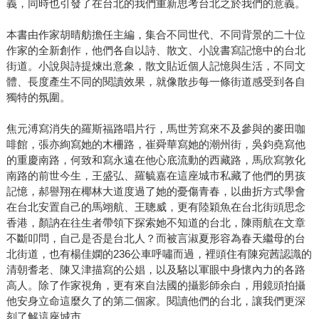
義，同時也引發了在台北的我們重新思考台北之於我們的意義。
本書由作家胡晴舫擔任主編，集合不同世代、不同背景的二十位
作家的全新創作，他們各自以詩、散文、小說書寫記憶中的台北
街道。小說與詩提煉出意象，散文貼近個人記憶與生活，不同文
體、長度產生不同的閱讀效果，就像散步每一條街道感受到各自
獨特的氛圍。
焦元溥寫消失的羅斯福路唱片行，馬世芳寫來不及參與的麥田咖
啡館，張亦絢寫她的木柵路，崔舜華寫她的潮州街，吳鈞堯寫他
的重慶南路，何致和寫永遠在他心底流動的西藏路，馬欣寫敦化
南路的前世今生，王盛弘、羅毓嘉在這座城市私藏了他們的男孩
記憶，郝譽翔在椰林大道度過了她的憂傷青春，以曲折方式學會
在台北安置自己的馬翊航、王聰威，更有陸穎魚在台北街頭思念
香港，顏訥在往生者帶領下探索她不知道的台北，陳雨航在文章
不斷叩問，自己是否是台北人？而被言淑夏形容為春天繼母的台
北街道，也有楊佳嫻的236公車呼嘯而過，裡頭住有陳宛茜認識的
清朝耆老、陳又津描寫的公娼，以及駱以軍眼中身懷內力的各路
高人。除了作家視角，更有來自法國的攝影師余白，用鏡頭拍攝
他安身立命這麼久了的第二個家。閱讀他們的台北，讓我們更深
刻了解這座城市。