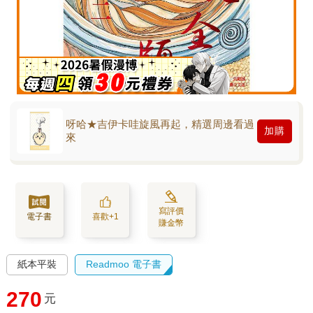
呀哈★吉伊卡哇旋風再起，精選周邊看過
加購
來
寫評價
電子書
喜歡+1
賺金幣
紙本平裝
Readmoo 電子書
270
元