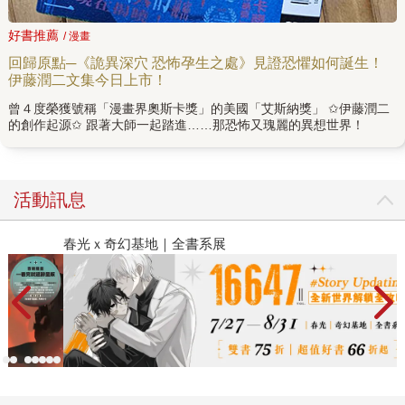
好書推薦
/ 漫畫
回歸原點─《詭異深穴 恐怖孕生之處》見證恐懼如何誕生！
伊藤潤二文集今日上市！
曾４度榮獲號稱「漫畫界奧斯卡獎」的美國「艾斯納獎」 ✩伊藤潤二
的創作起源✩ 跟著大師一起踏進……那恐怖又瑰麗的異想世界！
活動訊息
春光ｘ奇幻基地｜全書系展
2