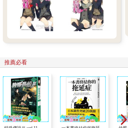
推薦必看
特殊傳說Ⅲ vol.11
一本書終結你的拖延
廿載