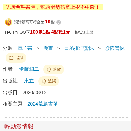
認購希望書包，幫助弱勢孩童上學不中斷！
10
預計最高可得金幣
點
?
100累1點 4點抵1元
HAPPY GO享
折抵無上限
分類：
電子書
＞
漫畫
＞
日系推理驚悚
＞
恐怖驚悚
追蹤
作者：
伊藤潤二
追蹤
出版社：
東立
追蹤
出版日：
2020/08/13
相關主題：
2024荒島書單
輕動漫情報