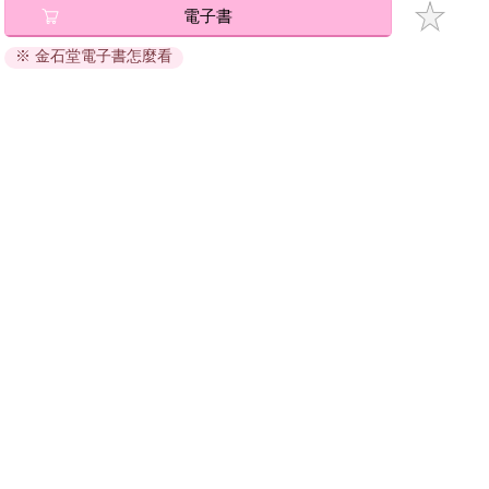
電子書
將儲存於會員中心→電子書服務「我的e書櫃」，點選線上
閱讀直接開啟閱讀。
※ 金石堂電子書怎麼看
線上閱讀：
建議使用Chrome、Microsoft Edge 有較佳的線上瀏覽效
果， iOS 16 或以上版本，Android 6.0 以上版本，建議裝
置有6GB以上的記憶體，至少有 30 MB以上的容量。
離線閱讀：
APP下載：
iOS
Android
安裝電子書APP後，請依照提示登入「會員中心」→「我
的E書櫃」→「電子書APP通行碼/載具管理」，取得通行
碼再登入下載您所購買的電子書。完成下載後，點選任一
書籍即可開始離線閱讀。
請至會員中心→電子書服務「我的e書櫃」領取複製『兌換
碼』至電子書服務商Readmoo進行兌換。
退換貨須知：
因版權保護，您在金石堂所購買的電子書僅能以金石堂專屬