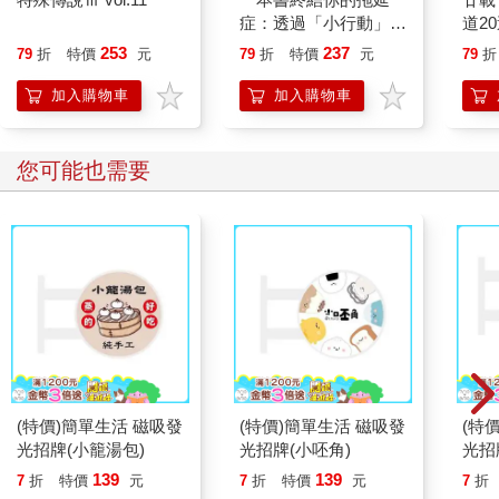
症：透過「小行動」打
道2
開大腦的行動開關，懶
253
237
79
折
特價
元
79
折
特價
元
79
折
人也能變身「行動派」
的37個科學方法
加入購物車
加入購物車
您可能也需要
(特價)簡單生活 磁吸發
(特價)簡單生活 磁吸發
(特
光招牌(小籠湯包)
光招牌(小呸角)
光招
139
139
7
折
特價
元
7
折
特價
元
7
折