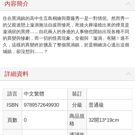
內容簡介
住在黑渦鎮的高中生五島桐繪與齋藤秀一是一對情侶。然而秀一
的父親迷戀上漩渦無法自拔而慘死，死後火葬場燒出來的煙竟是
漩渦狀的黑煙……自此兩人的身邊的人事物也開始出現各種不同
的異變與慘劇，而一切的怪異現象，全都與「漩渦」有關！過不
久，這樣的異變終於擴及了整個黑渦鎮，於是桐繪決心逃出這個
城鎮，卻沒想到……？
詳細資料
語言
中文繁體
裝訂
ISBN
9789572649930
分級
普通級
商品規
頁數
0
32開13*19cm
格
適讀年