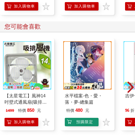
加入購物車
加入購物車
您可能會喜歡
【太星電工】風神14
水平檔案-色・愛・
吉伊
吋壁式通風扇(吸排風
落・夢-總集篇
機)
850
480
特價
元
特價
元
96
折
1499
加入購物車
預購限定