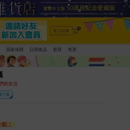
0
登入/註冊
電
居家休閒
日用食品
影音
售票
腦
們的生活
 電子書
中斷！