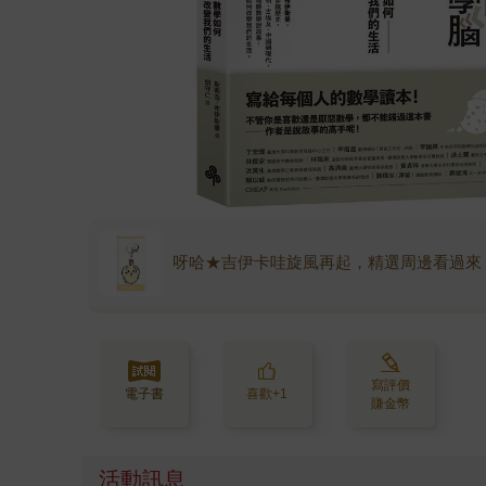
呀哈★吉伊卡哇旋風再起，精選周邊看過來
寫評價
電子書
喜歡+1
賺金幣
活動訊息