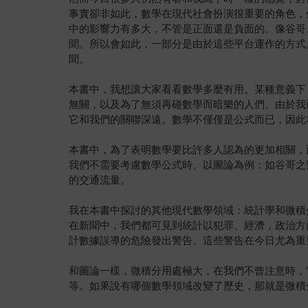
事實卻非如此，數學在現代社會扮演很重要的角色，
中的影響力有多大，不管是正面還是負面的。像谷哥、臉書
聞。所以會如此，一部分是由於這些平台運作的方式
聞。
本書中，我想讓大家看看數學多麼有用。某種意義下
無關，以及為了無須再碰數學而暗樂的人們。由於我
它和我們的關聯深遠。數學不僅僅是公式而已，因此
本書中，為了表明數學要比許多人認為的更加相關，
我們不需要考慮數學公式時。以圖論為例：如谷哥之
的交通流量。
我在本書中探討的其他現代數學領域：統計學和微積
在新聞中，我們都可見到統計以犯罪、經濟，政治方
計數據誤導的危險發出警告。這些警告在今日尤為重
和圖論一樣，微積分用處極大，在我們不曾注意時，
等。如果說有哪個數學領域改變了歷史，那就是微積