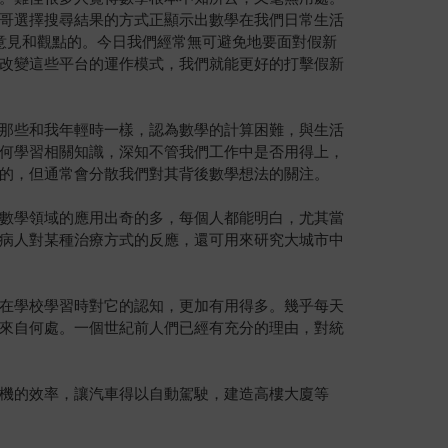
哥選擇搜尋結果的方式正顯示出數學在我們日常生活
現有的意見和觀點的。今日我們經常無可避免地要面對假新
改變這些平台的運作模式，我們就能更好的打擊假新
那些和我年輕時一樣，認為數學的計算困難，與生活
何學習相關知識，深知不管我們工作中是否用得上，
的，但通常會分散我們對其背後數學想法的關注。
數學領域的應用出奇的多，每個人都能明白，尤其當
病人對某種治療方式的反應，還可用來研究大城市中
在學校學習時對它的認知，更加有用得多。幾乎每天
來自何處。一個世紀前人們已經有充分的理由，對統
機的效率，讓汽車得以自動駕駛，建造高樓大廈等