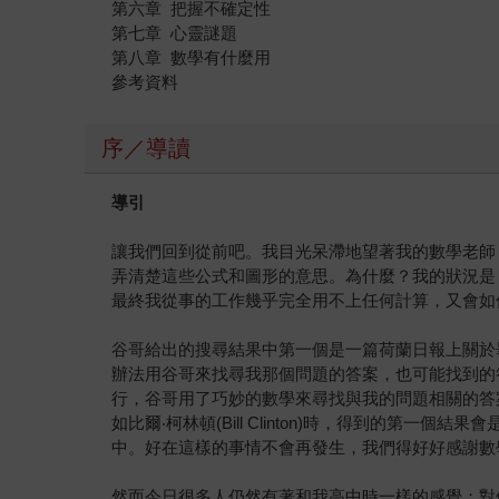
第六章 把握不確定性
第七章 心靈謎題
第八章 數學有什麼用
參考資料
序／導讀
導引
讓我們回到從前吧。我目光呆滯地望著我的數學老師
弄清楚這些公式和圖形的意思。為什麼？我的狀況是
最終我從事的工作幾乎完全用不上任何計算，又會如何呢
谷哥給出的搜尋結果中第一個是一篇荷蘭日報上關於
辦法用谷哥來找尋我那個問題的答案，也可能找到的
行，谷哥用了巧妙的數學來尋找與我的問題相關的答案。在19
如比爾‧柯林頓(Bill Clinton)時，得到的第一
中。好在這樣的事情不會再發生，我們得好好感謝數
然而今日很多人仍然有著和我高中時一樣的感覺；對