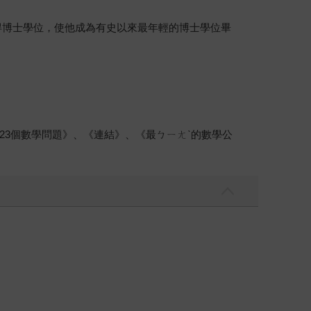
就獲得博士學位，使他成為有史以來最年輕的博士學位畢
3個數學問題》、《連結》、《最ㄅㄧㄤˋ的數學公