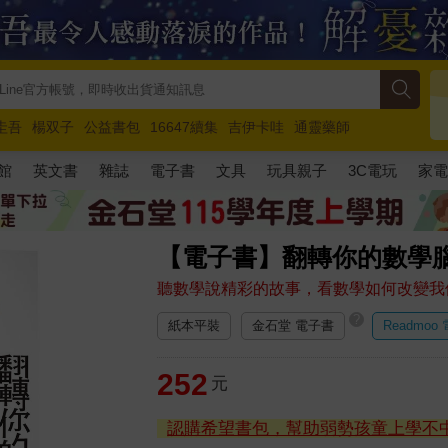
圭吾
楊双子
公益書包
16647續集
吉伊卡哇
通靈藥師
路邊攤新作
馬斯克
玩具總動員5
超慢跑
館
英文書
雜誌
電子書
文具
玩具親子
3C電玩
家
【電子書】翻轉你的數學
聽數學說精彩的故事，看數學如何改變我
?
紙本平裝
金石堂 電子書
Readmoo
252
元
認購希望書包，幫助弱勢孩童上學不