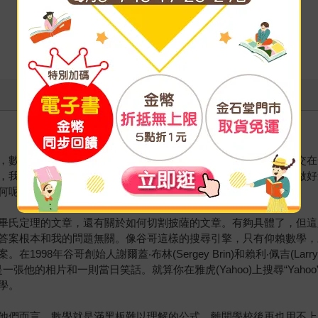
，數位黑板上有一串的公式，還有一條彎彎曲曲的線和幾條直線交在
，我想念天文專業，那時候我並不知道自己太缺乏耐性，沒法子做好
？我在谷哥(Google)上鍵入下面的問題：數學有什麼用處？
畢氏定理的文章，還有關於如何切割披薩的文章。有夠具體了，但這
答案根本和我的問題無關。像谷哥這樣的搜尋引擎，只有仰賴數學，
98年谷哥創始人謝爾蓋‧布林(Sergey Brin)和賴利‧佩吉(La
個結果會是一張他的相片和一則當日笑話。就算你在雅虎(Yahoo)上搜尋“Y
學。
他們而言，數學就是滿黑板難以理解的公式，離開學校後再也用不上