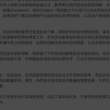
任何人的眼光如果能夠超越公式，數學要比我們認為的容易理解。谷
(Facebook)、推特(Twitter)一類的數位平台是可以強化
。如果我們了解這些網路平台如何強化我們的觀點，以及為什麼很難
，現在的我對數學已有更好的了解，我想針對的是年輕時的我，還有
已從事數學哲學的專業工作，常常思考數學如何發生作用以及我們如
本書中甚少這類題材。如果你想解決某個特定的問題，公式是很有用
而且更加易於理解，我探索了不同領域的數學及其背後的想法。這些
類的搜索引擎，利用圖論來為搜尋的結果排序，它也可用來預測癌症
分，也是如此。這些課題背後的想法往往出乎意料的簡單，而且比你
面的數據呈現。通常，我們並不很清楚這些數據的實際意義，它們又
要。
它已發展出各式各樣的應用。自從工業革命以來，它被用來改善蒸汽
分。