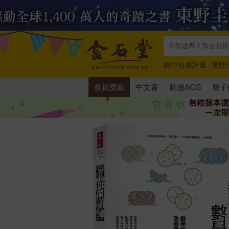
國中自修評量
東野
唯紅花綻放
奧德賽
會員獎勵
中文書
動漫ACG
親子