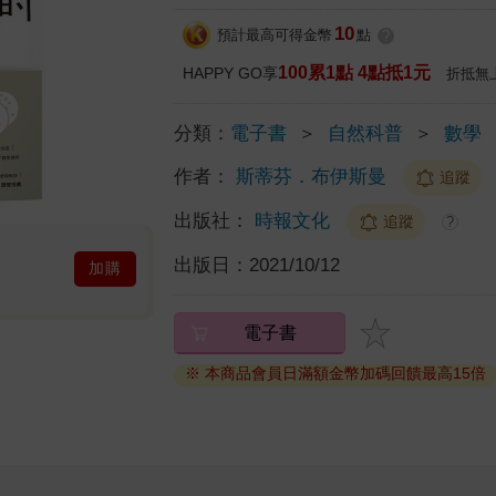
10
預計最高可得金幣
點
?
100累1點 4點抵1元
HAPPY GO享
折抵無
分類：
電子書
＞
自然科普
＞
數學
作者：
斯蒂芬．布伊斯曼
追蹤
出版社：
時報文化
追蹤
?
出版日：
2021/10/12
加購
電子書
※ 本商品會員日滿額金幣加碼回饋最高15倍