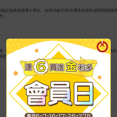
位，隨後赴瑞典攻讀博士學位。他用18個月(而非通常的四年)的時間
作。
有《數字奇航》、《毛起來說三角》、《隨機法則》、《希爾伯特的2
考的》、《醉漢走路》，與《打開魔術箱》等。