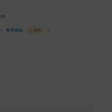
上限
＞
數學總論
追蹤
?