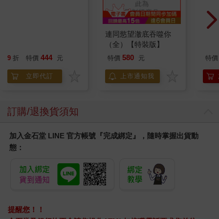
Bluey: Queens and
連同慾望澈底吞噬你
電馭
Other Stories: 4
（全）【特裝版】
(藍
Stories in 1 Book.
444
580
9
折
特價
元
特價
元
特價
Hooray!
立即代訂
上市通知我
訂購/退換貨須知
加入金石堂 LINE 官方帳號『完成綁定』，隨時掌握出貨動
態：
提醒您！！