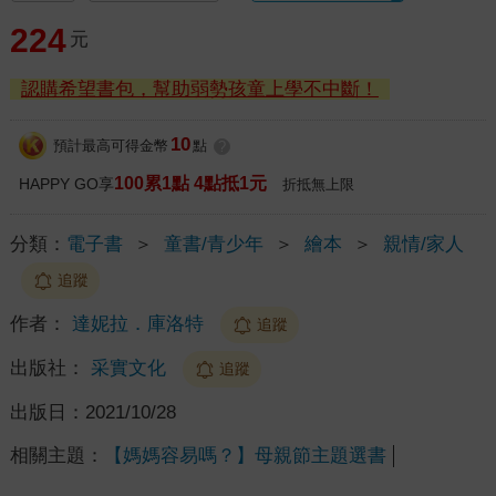
224
元
認購希望書包，幫助弱勢孩童上學不中斷！
10
預計最高可得金幣
點
?
100累1點 4點抵1元
HAPPY GO享
折抵無上限
分類：
電子書
＞
童書/青少年
＞
繪本
＞
親情/家人
追蹤
作者：
達妮拉．庫洛特
追蹤
出版社：
采實文化
追蹤
出版日：
2021/10/28
相關主題：
【媽媽容易嗎？】母親節主題選書