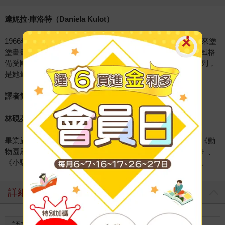
達妮拉
‧
庫洛特（
Daniela Kulot
）
1966年生，從小就鍾情於繪畫，無論手上拿到什麼，都能拿來塗
塗畫畫，她現在住在德國的奧格斯堡，獨特的幽默感和原創風格
備受國際肯定，至今已出版了20年的《鱷魚愛上長頸鹿》系列，
是她最受歡迎的作品。
譯者簡介
林硯芬
畢業於東吳大學德文系碩士班，現為專職譯者。繪本譯作有《動
物園刷牙日》、《不要隨便跟陌生人走》、《約翰娜坐火車》、
《小駱駝，索拉雅》，以及《鱷魚愛上長頸鹿》套書４冊等。
詳細資料