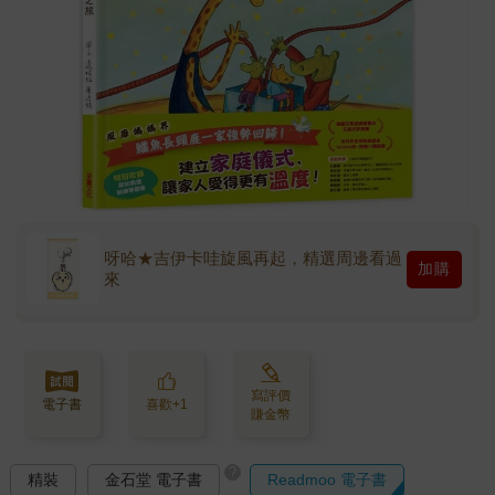
呀哈★吉伊卡哇旋風再起，精選周邊看過
加購
來
寫評價
電子書
喜歡+1
賺金幣
?
精裝
金石堂 電子書
Readmoo 電子書