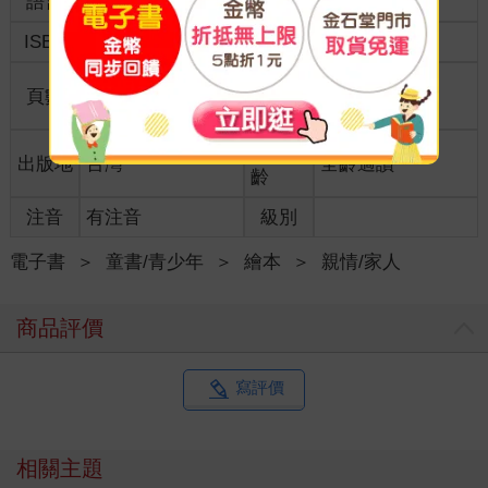
語言
中文繁體
裝訂
ISBN
9789865075491
分級
普通級
商品規
頁數
40
29.7*21
格
適讀年
出版地
台灣
全齡適讀
齡
注音
有注音
級別
電子書
＞
童書/青少年
＞
繪本
＞
親情/家人
商品評價
寫評價
相關主題