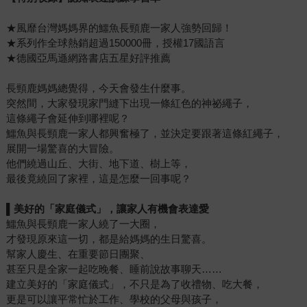
★風靡台灣媽媽界的鱷魚長頸鹿一家人強勢回歸！
★系列作全球熱銷超過150000冊，授權17國語言
★德國亞馬遜網路書店五星好評推薦
長頸鹿媽媽總覺得，今天會發生什麼事。
突然間，大家發現家門縫下出現一條紅色的神祕繩子，
這條繩子會延伸到哪裡呢？
鱷魚與長頸鹿一家人都興奮極了，並決定要跟著這條紅繩子，
展開一場驚喜的大冒險。
他們繞過山丘、大街、地下道、樹上等，
最後竟繞回了家裡，這是怎麼一回事呢？
▌
美好的「家庭儀式」，讓家人有機會表達愛
鱷魚與長頸鹿一家人繞了一大圈，
才發現原來這一切，都是給媽媽的生日驚喜。
幫家人慶生、在重要節日團聚、
甚至只是全家一起吃晚餐、睡前說故事聊天……
建立美好的「家庭儀式」，不只是為了收禮物、吃大餐，
更是可以讓平常忙於工作、學校的父母與孩子，