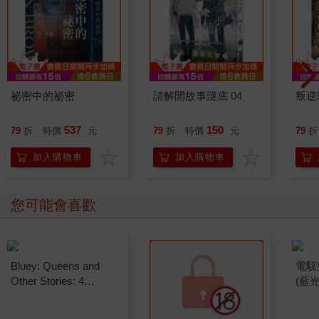
祕密中的祕密
請解開故事謎底 04
叛逆
537
150
79
折
特價
元
79
折
特價
元
79
折
加入購物車
加入購物車
您可能會喜歡