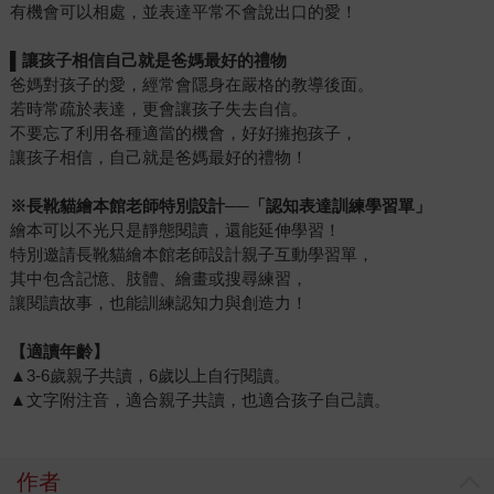
有機會可以相處，並表達平常不會說出口的愛！
▌
讓孩子相信自己就是爸媽最好的禮物
爸媽對孩子的愛，經常會隱身在嚴格的教導後面。
若時常疏於表達，更會讓孩子失去自信。
不要忘了利用各種適當的機會，好好擁抱孩子，
讓孩子相信，自己就是爸媽最好的禮物！
※
長靴貓繪本館老師特別設計──「認知表達訓練學習單」
繪本可以不光只是靜態閱讀，還能延伸學習！
特別邀請長靴貓繪本館老師設計親子互動學習單，
其中包含記憶、肢體、繪畫或搜尋練習，
讓閱讀故事，也能訓練認知力與創造力！
【適讀年齡】
▲3-6歲親子共讀，6歲以上自行閱讀。
▲文字附注音，適合親子共讀，也適合孩子自己讀。
作者