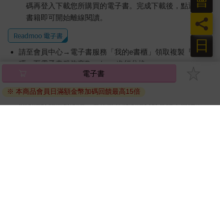
會
碼再登入下載您所購買的電子書。完成下載後，點選任一
書籍即可開始離線閱讀。
員
日
請至會員中心→電子書服務「我的e書櫃」領取複製『兌換
碼』至電子書服務商Readmoo進行兌換。
電子書
退換貨須知：
※ 本商品會員日滿額金幣加碼回饋最高15倍
因版權保護，您在金石堂所購買的電子書僅能以金石堂專屬
的閱讀軟體開啟閱讀，無法以其他閱讀器或直接下載檔案。
依據「消費者保護法」第19條及行政院消費者保護處公告之
「通訊交易解除權合理例外情事適用準則」，非以有形媒介
提供之數位內容或一經提供即為完成之線上服務，經消費者
事先同意始提供。（如：電子書、電子雜誌、下載版軟體、
虛擬商品…等），
不受「網購服務需提供七日鑑賞期」的限
制
。為維護您的權益，建議您先使用「試閱」功能後再付款
購買。