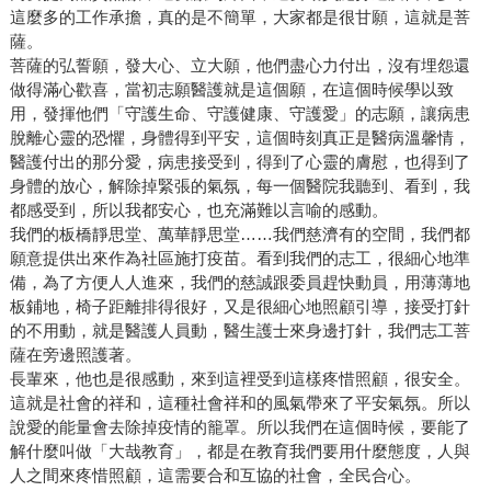
這麼多的工作承擔，真的是不簡單，大家都是很甘願，這就是菩
薩。
菩薩的弘誓願，發大心、立大願，他們盡心力付出，沒有埋怨還
做得滿心歡喜，當初志願醫護就是這個願，在這個時候學以致
用，發揮他們「守護生命、守護健康、守護愛」的志願，讓病患
脫離心靈的恐懼，身體得到平安，這個時刻真正是醫病溫馨情，
醫護付出的那分愛，病患接受到，得到了心靈的膚慰，也得到了
身體的放心，解除掉緊張的氣氛，每一個醫院我聽到、看到，我
都感受到，所以我都安心，也充滿難以言喻的感動。
我們的板橋靜思堂、萬華靜思堂……我們慈濟有的空間，我們都
願意提供出來作為社區施打疫苗。看到我們的志工，很細心地準
備，為了方便人人進來，我們的慈誠跟委員趕快動員，用薄薄地
板鋪地，椅子距離排得很好，又是很細心地照顧引導，接受打針
的不用動，就是醫護人員動，醫生護士來身邊打針，我們志工菩
薩在旁邊照護著。
長輩來，他也是很感動，來到這裡受到這樣疼惜照顧，很安全。
這就是社會的祥和，這種社會祥和的風氣帶來了平安氣氛。所以
說愛的能量會去除掉疫情的籠罩。所以我們在這個時候，要能了
解什麼叫做「大哉教育」，都是在教育我們要用什麼態度，人與
人之間來疼惜照顧，這需要合和互協的社會，全民合心。