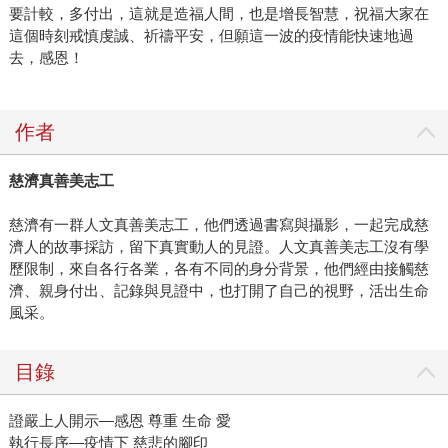
要計較，多付出，這就是造福人間，也是增長智慧，祝福大家在
這個時刻戒慎虔誠、祈禱平安，但願這一波的疫情能快速地過
去，感恩！
作者
慈濟真善美志工
慈濟有一群人文真善美志工，他們透過書寫與攝影，一起完成慈
濟人的故事採訪，留下真實動人的見證。人文真善美志工沒有學
歷限制，來自各行各業，各有不同的身分背景，他們經由接觸慈
濟、親身付出、記錄與見證中，也打開了自己的視野，活出生命
風采。
目錄
證嚴上人開示—感恩 尊重 生命 愛
執行長序—疫情下 慈悲的腳印