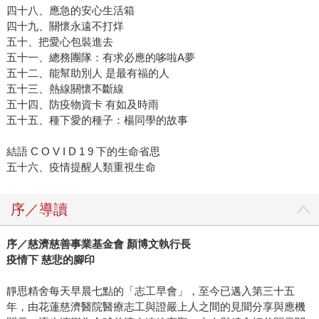
四十八、應急的安心生活箱
四十九、關懷永遠不打烊
五十、把愛心包裝進去
五十一、總務團隊：有求必應的哆啦A夢
五十二、能幫助別人 是最有福的人
五十三、熱線關懷不斷線
五十四、防疫物資卡 有如及時雨
五十五、種下愛的種子：楊同學的故事
結語 C O V I D 1 9 下的生命省思
五十六、疫情提醒人類重視生命
序／導讀
序／慈濟慈善事業基金會 顏博文執行長
疫情下 慈悲的腳印
靜思精舍每天早晨七點的「志工早會」，至今已邁入第三十五
年，由花蓮慈濟醫院醫療志工與證嚴上人之間的見聞分享與應機