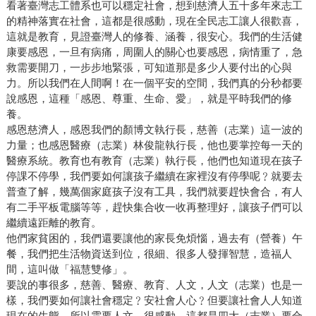
看著臺灣志工體系也可以穩定社會，想到慈濟人五十多年來志工
的精神落實在社會，這都是很感動，現在全民志工讓人很歡喜，
這就是教育，見證臺灣人的修養、涵養，很安心。我們的生活健
康要感恩，一旦有病痛，周圍人的關心也要感恩，病情重了，急
救需要開刀，一步步地緊張，可知道那是多少人要付出的心與
力。所以我們在人間啊！在一個平安的空間，我們真的分秒都要
說感恩，這種「感恩、尊重、生命、愛」，就是平時我們的修
養。
感恩慈濟人，感恩我們的顏博文執行長，慈善（志業）這一波的
力量；也感恩醫療（志業）林俊龍執行長，他也要掌控每一天的
醫療系統。教育也有教育（志業）執行長，他們也知道現在孩子
停課不停學，我們要如何讓孩子繼續在家裡沒有停學呢﹖就要去
普查了解，幾萬個家庭孩子沒有工具，我們就要趕快會合，有人
有二手平板電腦等等，趕快集合收一收再整理好，讓孩子們可以
繼續遠距離的教育。
他們家貧困的，我們還要讓他的家長免煩惱，過去有（營養）午
餐，我們把生活物資送到位，很細、很多人發揮智慧，造福人
間，這叫做「福慧雙修」。
要說的事很多，慈善、醫療、教育、人文，人文（志業）也是一
樣，我們要如何讓社會穩定﹖安社會人心﹖但要讓社會人人知道
現在的生態，所以需要人文。很感動，這都是四大（志業）要合