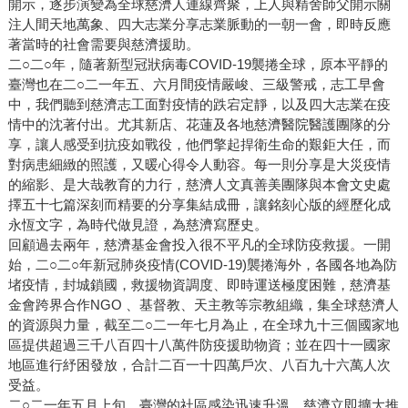
開示，逐步演變為全球慈濟人連線齊聚，上人與精舍師父開示關
注人間天地萬象、四大志業分享志業脈動的一朝一會，即時反應
著當時的社會需要與慈濟援助。
二○二○年，隨著新型冠狀病毒COVID-19襲捲全球，原本平靜的
臺灣也在二○二一年五、六月間疫情嚴峻、三級警戒，志工早會
中，我們聽到慈濟志工面對疫情的跌宕定靜，以及四大志業在疫
情中的沈著付出。尤其新店、花蓮及各地慈濟醫院醫護團隊的分
享，讓人感受到抗疫如戰役，他們擎起捍衛生命的艱鉅大任，而
對病患細緻的照護，又暖心得令人動容。每一則分享是大災疫情
的縮影、是大哉教育的力行，慈濟人文真善美團隊與本會文史處
擇五十七篇深刻而精要的分享集結成冊，讓銘刻心版的經歷化成
永恆文字，為時代做見證，為慈濟寫歷史。
回顧過去兩年，慈濟基金會投入很不平凡的全球防疫救援。一開
始，二○二○年新冠肺炎疫情(COVID-19)襲捲海外，各國各地為防
堵疫情，封城鎖國，救援物資調度、即時運送極度困難，慈濟基
金會跨界合作NGO 、基督教、天主教等宗教組織，集全球慈濟人
的資源與力量，截至二○二一年七月為止，在全球九十三個國家地
區提供超過三千八百四十八萬件防疫援助物資；並在四十一國家
地區進行紓困發放，合計二百一十四萬戶次、八百九十六萬人次
受益。
二○二一年五月上旬，臺灣的社區感染迅速升溫。慈濟立即擴大推