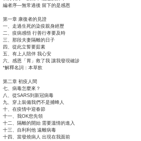
編者序—無常過後 留下的是感恩
第一章 康復者的見證
一、走過生死的染疫親身經歷
二、疫病感悟 行善行孝要及時
三、那段夫妻隔離的日子
四、從此立誓要茹素
五、有上人陪伴 我心安
六、感恩「胃」救了我 讓我發現確診
*解釋名詞：本草飲
第二章 初疫人間
七、病毒怎麼來？
八、從SARS到新冠病毒
九、穿上裝備我們不是捕蜂人
十、在疫情中迎春節
十一、我OK您先領
十二、隔離的開始 需要溫情的進入
十三、自利利他 遠離病毒
十四、當發燒病人 出現在我面前