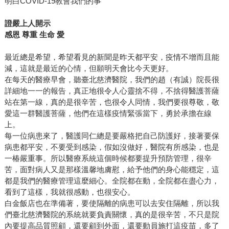
明白COVID-19教會我們的事
證嚴上人開示
感恩
尊重
生命
愛
最近總是希望，希望看見的新聞是昨天都平安，疫情不增而且能
減，這就是最近的心情，但願明天會比今天更好。
在每天的醫療早會，聽臺北慈濟醫院，我們的趙（有誠）院長很
詳細地一一的報告，真正地很令人心靈捨不得，不捨得醫護菩薩
站在第一線，真的是很辛苦，也很令人同情，我們要很尊敬，敬
愛這一群醫護菩薩，他們在這樣疫情緊張當下，勇於承擔在線
上。
每一位病患來了，醫護同仁總是要嚴格把自己防護好，接著要保
病患都平安，不要受到感染，假如沒做好，醫院有所感染，也是
一椿嚴重事。所以醫療系統這個時候都要提升預防管理，很辛
苦，面對病人又是那樣溫馨地膚慰，給予他們的身心能穩定，這
都是我們的醫療管理這麼細心。全院都在動，全院都在盡心力，
看到了這樣，我就很感動，也很安心。
白金飯店也在準備著，要使隔離的病患可以去安住隔離，所以我
們臺北慈濟醫院的系統就要負責關懷，真的是很辛苦，不只是院
內要提高品質照顧，還要顧到外面，還要動員施打這疫苗，多了