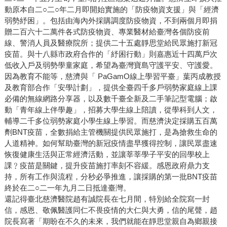
動原本自二○二○年二月即開始實施的「防疫物資支援」與「經濟
弱勢紓困」。包括由海內外採購調度防疫物資，不到兩個月即捐
贈二百六十二萬件各式防疫物資、專業醫材給臺灣各個防疫前
線、警消人員及醫療院所；提供二十五處靜思堂給民眾施打新冠
疫苗。與十八縣市政府合作的「紓困行動」則嘉惠近十四萬戶次
低收入戶及弱勢學童家庭，希望為臺灣寶島守護平安、守護愛。
因為教育不能等，慈濟與「 PaGamO線上學習平臺」葉丙成教授
及教育部合作「安學計劃」，提供全臺四千多戶弱勢家庭線上課
必備的無線網路分享器，以及數千臺全新及二手筆記型電腦；啟
動「青年線上伴學趣」，招募大學生線上陪讀，從學科到人文，
輔導二千多位弱勢家庭小學生線上學習。而慈濟決定採購五百萬
劑BNT疫苗，全數捐給主管機關提供民眾施打，是為搶救生命的
人道精神。如何幫助臺灣的新冠疫情盡早獲得控制，讓民眾盡速
恢復健康生活與正常經濟活動，並讓莘莘學子平安的回學校上
課﹖疫苗是關鍵，提升疫苗施打率刻不容緩。感恩政府鼎力支
持，所有工作與流程，分秒必爭推進，讓採購的第一批BNT疫苗
終於在二○二一年九月二日抵達臺灣。
還記得臺北慈濟醫院趙有誠院長在七月間，特別給全院寫一封
信，感恩、敬佩醫護同仁不畏疫情的大仁與大勇，信的尾聲，趙
院長寫著「期盼在不久的未來，我們就能在靜思堂親自為鄉親接