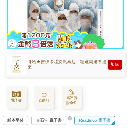
呀哈★吉伊卡哇旋風再起，精選周邊看過
加購
來
寫評價
電子書
喜歡+1
賺金幣
?
紙本平裝
金石堂 電子書
Readmoo 電子書