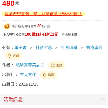
480
元
認購希望書包，幫助弱勢孩童上學不中斷！
20
預計最高可得金幣
點
?
100累1點 4點抵1元
HAPPY GO享
折抵無上限
分類：
電子書
＞
社會哲思
＞
社會議題
＞
醫療議題
追蹤
作者：
慈濟真善美志工
追蹤
出版社：
布克文化
追蹤
出版日：
2021/11/13
活動訊息