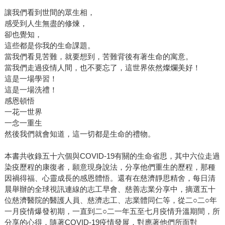
讓我們看到世間的眾生相，
感受到人生無盡的修煉，
卻也覺知，
這些都是你我的生命課題。
當我們看見苦難，就要想到，苦難背後有著生命的寓意。
當我們走過疫情人間，也不要忘了，這世界依然燦爛美好！
這是一場學習！
這是一場洗禮！
感恩頓悟
一花一世界
一念一重生
然後我們就會知道，這一切都是生命的禮物。
本書共收錄五十六個與COVID-19有關的生命省思，其中六位走過
染疫歷程的康復者，願意現身說法，分享他們重生的歷程，那種
因禍得福、心靈成長的感恩體悟。還有在慈濟靜思精舍，每日清
晨舉辦的全球視訊連線的志工早會、慈善志業分享中，摘選五十
位慈濟醫院的醫護人員、慈濟志工、志業體同仁等，從二○二○年
一月疫情爆發初期，一直到二○二一年五至七月疫情升溫期間，所
分享的心得，隨著COVID-19疫情發展，對應著他們所面對