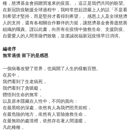
種，慈濟基金會捐贈買進來的疫苗。」這正是我們共同的盼望。
在新冠防疫馳援全球過程中，我時常想起證嚴上人的話「不是看
到希望才堅持，而是堅持才看得到希望」。感恩上人及全球慈濟
人的支持，還有各相關合作夥伴的力挺，讓慈濟基金會善盡慈善
組織的職責。謹以此書，向所有在疫情中搶救生命、支援防疫、
自愛愛人的人間菩薩們致敬，並虔誠祝福新冠疫情早日消弭。
編者序
無常過後 留下的是感恩
一個病毒改變了世界，也揭開了人生的樣貌百態。
在其中，
我們看到了生老病死，
我們看到了貪嗔癡，
體悟到生命的無常，
以及原本隱藏在人性中，不同的面向：
在最黑暗的深處，依然有人為我們照亮前程，
在最危險的地方，依然有人冒險搶救生命，
在最無助的處境裡，依然存在著人間溫暖，
凡此種種，