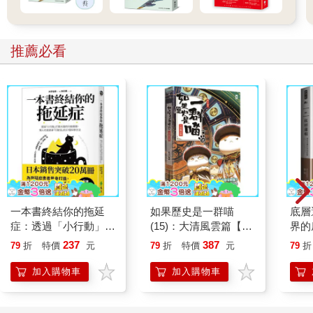
推薦必看
一本書終結你的拖延
如果歷史是一群喵
底層
症：透過「小行動」打
(15)：大清風雲篇【萌
界的
開大腦的行動開關，懶
貓漫畫學歷史】
237
387
79
折
特價
元
79
折
特價
元
79
折
人也能變身「行動派」
的37個科學方法
加入購物車
加入購物車