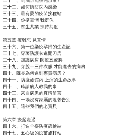
三十一、到底誰能被先放棄?
三十二、如何慎防院內感染
三十三、最有愛的疫苗接種站
三十四、你挺臺灣 我挺你
三十五、眾生共業 扶持共度
第五章 疫難忘 見真情
三十六、第一位染疫孕婦的生產記
三十七、穿著防護衣進開刀房
三十八、加護病房 防疫五虎將
三十九、穿脫十三件衣服 才能進去的病房
四十、院長為何進到專責病房？
四十一、防疫旅館內 上演的生命故事
四十二、確診病人教我的事
四十三、來自病患的真情留言
四十四、一場沒有家屬的溫馨告別
四十五、這些我們的老寶貝
第六章 疫起走過
四十六、打造全臺防疫篩檢站
四十七、五心級的疫苗施打站