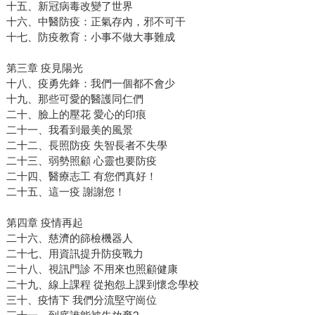
十五、新冠病毒改變了世界
十六、中醫防疫：正氣存內，邪不可干
十七、防疫教育：小事不做大事難成
第三章 疫見陽光
十八、疫勇先鋒：我們一個都不會少
十九、那些可愛的醫護同仁們
二十、臉上的壓花 愛心的印痕
二十一、我看到最美的風景
二十二、長照防疫 失智長者不失學
二十三、弱勢照顧 心靈也要防疫
二十四、醫療志工 有您們真好！
二十五、這一疫 謝謝您！
第四章 疫情再起
二十六、慈濟的篩檢機器人
二十七、用資訊提升防疫戰力
二十八、視訊門診 不用來也照顧健康
二十九、線上課程 從抱怨上課到懷念學校
三十、疫情下 我們分流堅守崗位