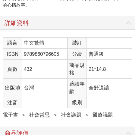
的心情故事。
詳細資料
語言
中文繁體
裝訂
ISBN
9789860796605
分級
普通級
商品規
頁數
432
21*14.8
格
適讀年
出版地
台灣
全齡適讀
齡
注音
級別
電子書
＞
社會哲思
＞
社會議題
＞
醫療議題
商品評價