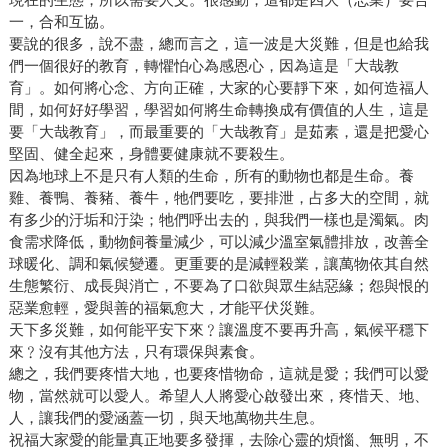
一，合和互協。
要說的很多，說不盡，總而言之，這一波是大災難，但是也給我
們一個很好的教育，轉懼怕心為感恩心，因為這是「大哉教
育」。如何將心念、方向正確，大家的心要靜下來，如何造福人
間，如何好好學習，學習如何將生命轉換成有價值的人生，這是
要「大哉教育」，而最重要的「大哉教育」是茹素，還是把愛心
堅固、健全起來，身體要健康就不要殺生。
因為地球上不是只有人類的生命，所有的動物也都是生命。養
雞、養鴨、養豬、養牛，牠們要吃，要排泄，占多大的空間，就
有多少的汙垢和汙染；牠們呼出去的，與我們一樣也是濁氣。肉
食需求降低，動物飼養量減少，可以減少溫室氣體排放，改善全
球暖化、調和氣候變遷。更重要的是減輕殺業，讓萬物依其自然
生態繁衍、成長與消亡，不要為了口欲與眾生結惡緣；怨與恨的
惡業愈輕，愛與善的福氣愈大，才能平伏災難。
天下多災難，如何能平安下來﹖讓溫度不要再升高，氣候平穩下
來﹖沒有其他方法，只有環保與素食。
總之，我們要疼惜大地，也要疼惜物命，這就是愛；我們可以愛
物，當然就可以愛人。希望人人將愛心啟發出來，疼惜天、地、
人，讓我們的愛涵蓋一切，與天地萬物共生息。
祝福大家愛的能量真正地要多發揮，去除心靈的煩惱、無明，不