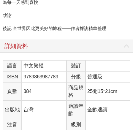
為每一天感到喜悅
致謝
後記 全世界因此更美好的旅程——作者採訪精華整理
詳細資料
語言
中文繁體
裝訂
ISBN
9789863987789
分級
普通級
商品規
頁數
384
25開15*21cm
格
適讀年
出版地
台灣
全齡適讀
齡
注音
級別