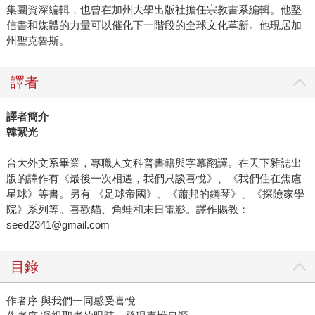
集團資深編輯，也曾在加州大學出版社擔任宗教書系編輯。他堅
信書和媒體的力量可以催化下一階段的全球文化革新。他現居加
州聖克魯斯。
譯者
譯者簡介
韓絜光
台大外文系畢業，專職人文科普書籍與字幕翻譯。在天下雜誌出
版的譯作有《最後一次相遇，我們只談喜悅》、《我們住在焦慮
星球》等書。另有 《足球帝國》、《蕭邦的鋼琴》、《探險家學
院》系列等。喜歡貓、角蛙和末日電影。譯作賜教：
seed2341@gmail.com
目錄
作者序 與我們一同感受喜悅