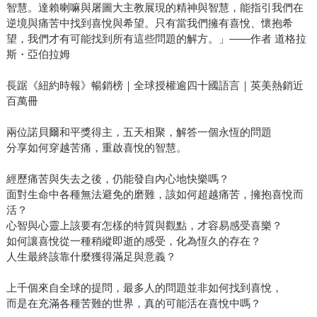
智慧。達賴喇嘛與屠圖大主教展現的精神與智慧，能指引我們在
逆境與痛苦中找到喜悅與希望。只有當我們擁有喜悅、懷抱希
望，我們才有可能找到所有這些問題的解方。」——作者 道格拉
斯・亞伯拉姆
長踞《紐約時報》暢銷榜｜全球授權逾四十國語言｜英美熱銷近
百萬冊
兩位諾貝爾和平獎得主，五天相聚，解答一個永恆的問題
分享如何穿越苦痛，重啟喜悅的智慧。
經歷痛苦與失去之後，仍能發自內心地快樂嗎？
面對生命中各種無法避免的磨難，該如何超越痛苦，擁抱喜悅而
活？
心智與心靈上該要有怎樣的特質與觀點，才容易感受喜樂？
如何讓喜悅從一種稍縱即逝的感受，化為恆久的存在？
人生最終該靠什麼獲得滿足與意義？
上千個來自全球的提問，最多人的問題並非如何找到喜悅，
而是在充滿各種苦難的世界，真的可能活在喜悅中嗎？