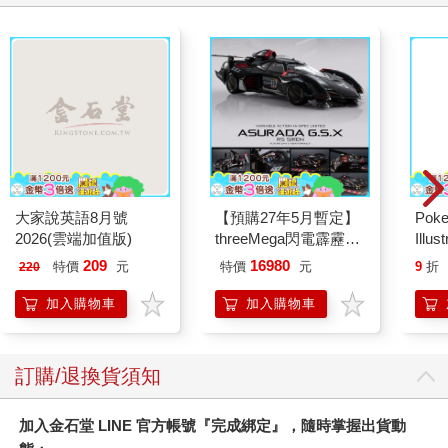
大家說英語8月號
【預購27年5月暫定】
Poke
2026(雲端加值版)
threeMega閃電霹靂車
Illus
VA Hi-SPEC UNITED
Poke
209
16980
特價
元
特價
元
9
折
220
阿斯拉 G.S.X RS
(Pokemo
SIREN 黑色限定
Pres
加入購物車
加入購物車
訂購/退換貨須知
加入金石堂 LINE 官方帳號『完成綁定』，隨時掌握出貨動