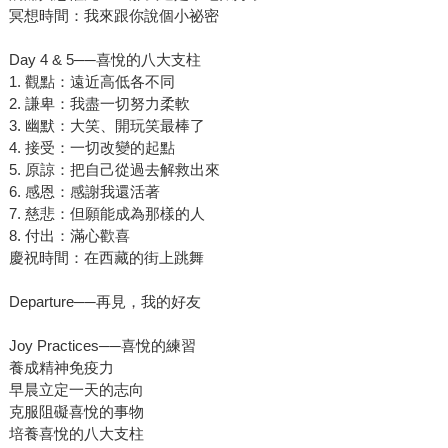
冥想時間：我來跟你說個小祕密
Day 4 & 5──喜悅的八大支柱
1. 觀點：遠近高低各不同
2. 謙卑：我盡一切努力柔軟
3. 幽默：大笑、開玩笑最棒了
4. 接受：一切改變的起點
5. 原諒：把自己從過去解救出來
6. 感恩：感謝我還活著
7. 慈悲：但願能成為那樣的人
8. 付出：滿心歡喜
慶祝時間：在西藏的街上跳舞
Departure──再見，我的好友
Joy Practices──喜悅的練習
養成精神免疫力
早晨立定一天的志向
克服阻礙喜悅的事物
培養喜悅的八大支柱