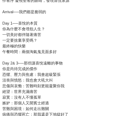
作者序 凝視聖者的眼睛，發現喜悅泉源
Arrival──我們都是脆弱的
Day 1──喜悅的本質
你為什麼不會埋怨人生？
一切美好都伴隨著痛苦
一定要捨棄享受嗎？
最終極的快樂
午餐時間：兩個淘氣鬼見面多好
Day 2& 3──那些讓喜悅遠離的事物
你是尚待完成的傑作
恐懼、壓力與焦慮：我會超級緊張
沮喪與憤怒：我也會大吼大叫
悲傷與哀慟：苦難時刻更能凝聚你我
絕望：世界充滿痛苦
寂寞：沒有人不懂孤單
嫉妒：那個人又開賓士經過
苦難與困境：如何走出難關
病痛與恐懼死亡：那我還是下地獄好了