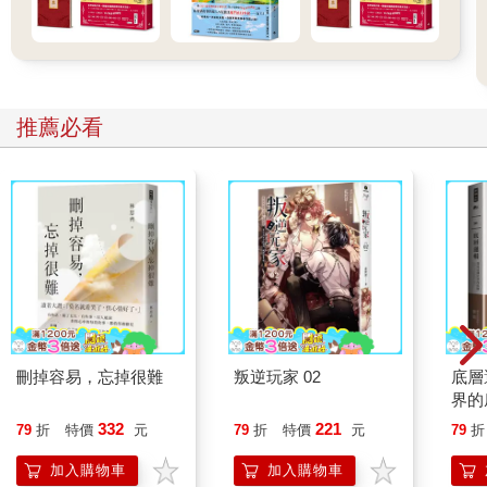
推薦必看
刪掉容易，忘掉很難
叛逆玩家 02
底層
界的
332
221
79
折
特價
元
79
折
特價
元
79
折
加入購物車
加入購物車