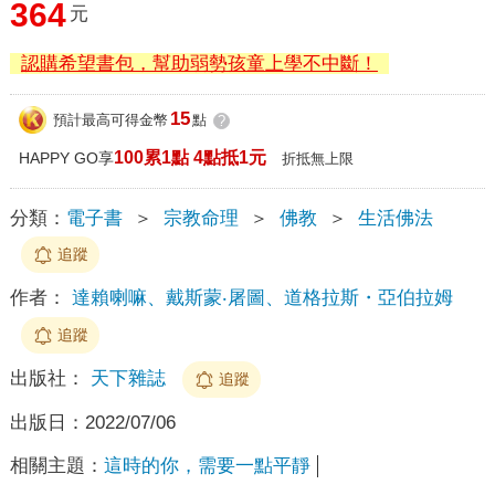
364
元
認購希望書包，幫助弱勢孩童上學不中斷！
15
預計最高可得金幣
點
?
100累1點 4點抵1元
HAPPY GO享
折抵無上限
分類：
電子書
＞
宗教命理
＞
佛教
＞
生活佛法
追蹤
作者：
達賴喇嘛、戴斯蒙‧屠圖、道格拉斯・亞伯拉姆
追蹤
出版社：
天下雜誌
追蹤
出版日：
2022/07/06
相關主題：
這時的你，需要一點平靜