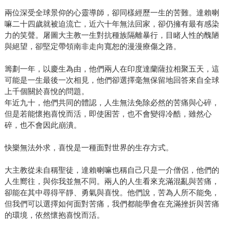
兩位深受全球景仰的心靈導師，卻同樣經歷一生的苦難。達賴喇
嘛二十四歲就被迫流亡，近六十年無法回家，卻仍擁有最有感染
力的笑聲。屠圖大主教一生對抗種族隔離暴行，目睹人性的醜陋
與絕望，卻堅定帶領南非走向寬恕的漫漫療傷之路。
籌劃一年，以慶生為由，他們兩人在印度達蘭薩拉相聚五天，這
可能是一生最後一次相見，他們卻選擇毫無保留地回答來自全球
上千個關於喜悅的問題。
年近九十，他們共同的體認，人生無法免除必然的苦痛與心碎，
但是若能懷抱喜悅而活，即使困苦，也不會變得冷酷，雖然心
碎，也不會因此崩潰。
快樂無法外求，喜悅是一種面對世界的生存方式。
大主教從未自稱聖徒，達賴喇嘛也稱自己只是一介僧侶，他們的
人生嚮往，與你我並無不同。兩人的人生看來充滿混亂與苦痛，
卻能在其中尋得平靜、勇氣與喜悅。他們說，苦為人所不能免，
但我們可以選擇如何面對苦痛，我們都能學會在充滿挫折與苦痛
的環境，依然懷抱喜悅而活。