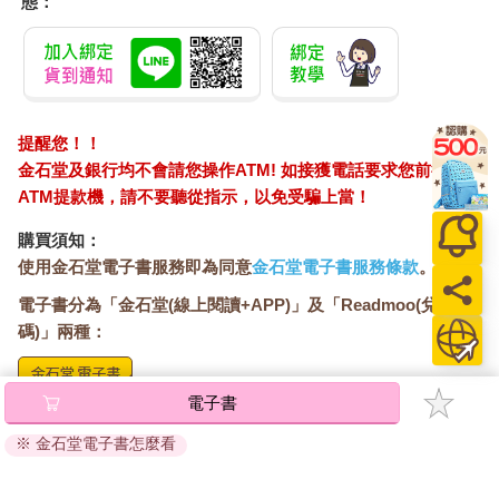
態：
提醒您！！
金石堂及銀行均不會請您操作ATM! 如接獲電話要求您前往
ATM提款機，請不要聽從指示，以免受騙上當！
購買須知：
使用金石堂電子書服務即為同意
金石堂電子書服務條款
。
電子書分為「金石堂(線上閱讀+APP)」及「Readmoo(兌換
碼)」兩種：
電子書
將儲存於會員中心→電子書服務「我的e書櫃」，點選線上
閱讀直接開啟閱讀。
※ 金石堂電子書怎麼看
線上閱讀：
建議使用Chrome、Microsoft Edge 有較佳的線上瀏覽效