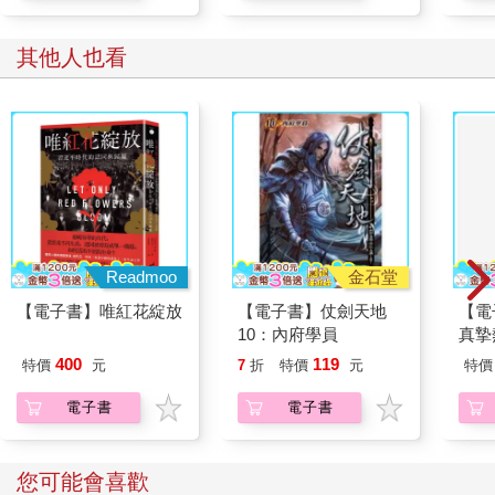
其他人也看
Readmoo
金石堂
【電子書】唯紅花綻放
【電子書】仗劍天地
【電
10：內府學員
真摯
員帶
400
119
特價
元
7
折
特價
元
特價
～(第
電子書
電子書
您可能會喜歡