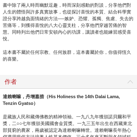
書中除了兩人時而幽默逗趣，時而深刻感動的對談，分享他們對
人生的體悟與許多真實故事，也從探討喜悅的本質、結合科學實
證分享跨越負面情緒的方法──嫉妒、恐懼、孤獨、焦慮、失去的
苦痛等，到獲得喜悅的八大心靈支柱，分享他們穿越苦痛的智
慧。同時列出他們日常安頓內心的功課，讓讀者也能練習感受喜
悅。
這本書不屬於任何宗教、任何族群，這本書屬於你，你值得恆久
的喜樂。
作者
達賴喇嘛，丹增嘉措（His Holiness the 14th Dalai Lama,
Tenzin Gyatso）
是藏族人民和藏傳佛教的精神領袖。一九八九年獲頒諾貝爾和平
獎，二○○七年獲頒美國國會金質獎。一九三五年出生在西藏東北
部貧窮的農家，兩歲被認定為達賴喇嘛轉世。達賴喇嘛長年熱心
倡導用世俗方法培養人性基本價值，三十多年來不斷與各領域科