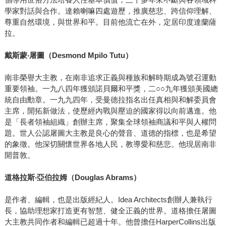
學家對話與合作。達賴喇嘛四處遊歷，推廣慈悲、跨信仰理解、
尊重自然環境，與世界和平。目前他流亡在外，定居印度達蘭薩
拉。
戴斯蒙‧屠圖（Desmond Mpilo Tutu）
南非榮譽大主教，在南非追求正義與種族和解時期成為號召運動
重要領袖。一九八四年獲頒諾貝爾和平獎，二○○九年獲頒美國總
統自由勳章。一九九四年，受曼德拉指名出任真相與和解委員會
主席，開拓新做法，使歷經內戰與壓迫的國家得以向前邁進。他
是「長者領袖組織」創辦主席，聚集全球領袖商議和平與人權問
題。世人公認屠圖大主教是良心的聲音、道德的指標，也是希望
的象徵。他深切關懷世界各地人民，教導愛和慈悲。他現居南非
開普敦。
道格拉斯‧亞伯拉姆（Douglas Abrams）
是作者、編輯，也是出版經紀人。Idea Architects創辦人兼執行
長，協助理想家打造更有智慧、健全正義的世界。道格擔任屠圖
大主教共同作者和編輯已超過十年。他曾擔任HarperCollins出版