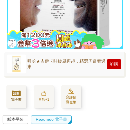
呀哈★吉伊卡哇旋風再起，精選周邊看過
加購
來
寫評價
電子書
喜歡+1
賺金幣
紙本平裝
Readmoo 電子書