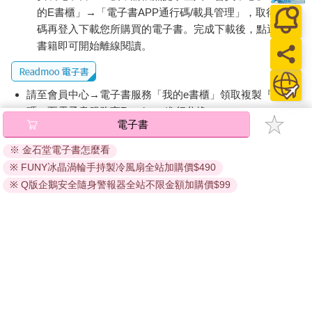
的E書櫃」→「電子書APP通行碼/載具管理」，取得通行
碼再登入下載您所購買的電子書。完成下載後，點選任一
書籍即可開始離線閱讀。
請至會員中心→電子書服務「我的e書櫃」領取複製『兌換
碼』至電子書服務商Readmoo進行兌換。
電子書
退換貨須知：
※ 金石堂電子書怎麼看
因版權保護，您在金石堂所購買的電子書僅能以金石堂專屬
※ FUNY冰晶渦輪手持製冷風扇全站加購價$490
的閱讀軟體開啟閱讀，無法以其他閱讀器或直接下載檔案。
依據「消費者保護法」第19條及行政院消費者保護處公告之
※ Q版企鵝安全隨身警報器全站不限金額加購價$99
「通訊交易解除權合理例外情事適用準則」，非以有形媒介
提供之數位內容或一經提供即為完成之線上服務，經消費者
事先同意始提供。（如：電子書、電子雜誌、下載版軟體、
虛擬商品…等），
不受「網購服務需提供七日鑑賞期」的限
制
。為維護您的權益，建議您先使用「試閱」功能後再付款
購買。