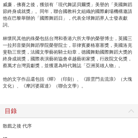
威廉．佛賽之後，獲頒有「現代舞諾貝爾獎」美譽的「美國舞蹈
節終身成就獎」。同年，聯合國教科文組織的國際劇場機構邀請
他在巴黎舉辦的「國際舞蹈日」，代表全球舞蹈界人士發表獻
詞。
林懷民其他的殊榮包括台灣和香港六所大學的榮譽博士，英國三
一拉邦音樂與舞蹈學院榮譽院士，菲律賓麥格塞塞獎，美國洛克
斐勒三世獎，法國文學藝術騎士勛章，德國舞動國際舞蹈大獎的
終身成就獎，國際表演藝術協會卓越藝術家獎，行政院文化獎，
蔡萬才台灣貢獻獎，並獲選為時代雜誌「亞洲英雄人物」。
他的文字作品還包括《蟬》（印刻）、《跟雲門去流浪》（大塊
文化）、《摩訶婆羅達》（聯合文學）。
目錄
散戲之後 代序