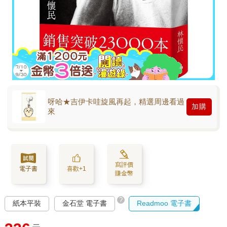
呀哈★吉伊卡哇旋風再起，精選周邊看過
加購
來
寫評價
電子書
喜歡+1
賺金幣
?
紙本平裝
金石堂 電子書
Readmoo 電子書