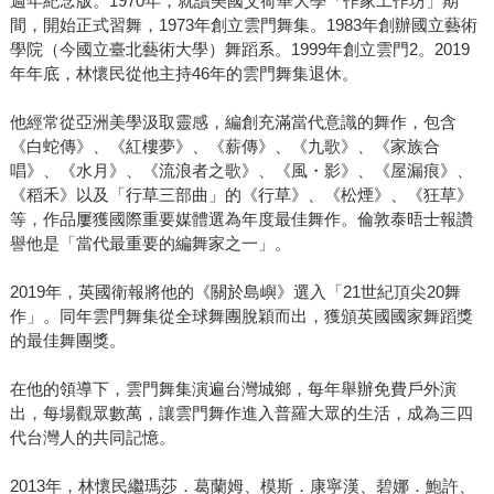
週年紀念版。1970年，就讀美國艾荷華大學「作家工作坊」期
間，開始正式習舞，1973年創立雲門舞集。1983年創辦國立藝術
學院（今國立臺北藝術大學）舞蹈系。1999年創立雲門2。2019
年年底，林懷民從他主持46年的雲門舞集退休。
他經常從亞洲美學汲取靈感，編創充滿當代意識的舞作，包含
《白蛇傳》、《紅樓夢》、《薪傳》、《九歌》、《家族合
唱》、《水月》、《流浪者之歌》、《風・影》、《屋漏痕》、
《稻禾》以及「行草三部曲」的《行草》、《松煙》、《狂草》
等，作品屢獲國際重要媒體選為年度最佳舞作。倫敦泰晤士報讚
譽他是「當代最重要的編舞家之一」。
2019年，英國衛報將他的《關於島嶼》選入「21世紀頂尖20舞
作」。同年雲門舞集從全球舞團脫穎而出，獲頒英國國家舞蹈獎
的最佳舞團獎。
在他的領導下，雲門舞集演遍台灣城鄉，每年舉辦免費戶外演
出，每場觀眾數萬，讓雲門舞作進入普羅大眾的生活，成為三四
代台灣人的共同記憶。
2013年，林懷民繼瑪莎．葛蘭姆、模斯．康寧漢、碧娜．鮑許、