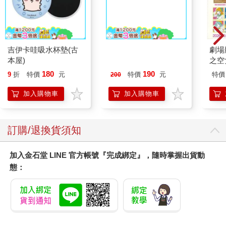
吉伊卡哇吸水杯墊(古
MOTOR汽車百科8月
劇場版
本屋)
2026第489期
之空
樂部 
180
190
9
折
特價
元
特價
元
特價
200
Par
加入購物車
加入購物車
訂購/退換貨須知
加入金石堂 LINE 官方帳號『完成綁定』，隨時掌握出貨動
態：