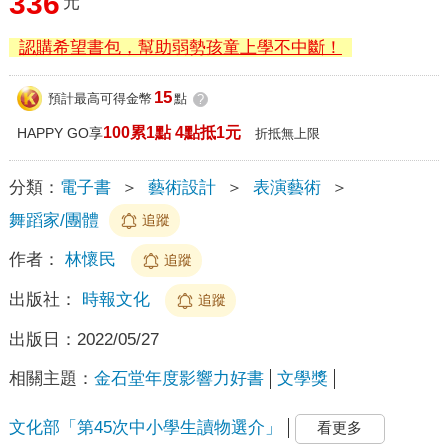
336
元
認購希望書包，幫助弱勢孩童上學不中斷！
15
預計最高可得金幣
點
?
100累1點 4點抵1元
HAPPY GO享
折抵無上限
分類：
電子書
＞
藝術設計
＞
表演藝術
＞
舞蹈家/團體
追蹤
作者：
林懷民
追蹤
出版社：
時報文化
追蹤
出版日：
2022/05/27
相關主題：
金石堂年度影響力好書
文學獎
文化部「第45次中小學生讀物選介」
看更多