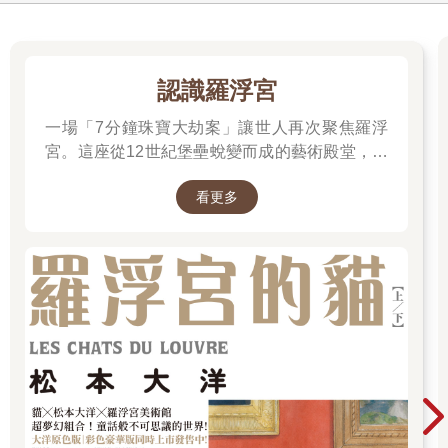
認識羅浮宮
一場「7分鐘珠寶大劫案」讓世人再次聚焦羅浮
宮。這座從12世紀堡壘蛻變而成的藝術殿堂，收
藏著《蒙娜麗莎》與《勝利女神》等無價之寶。
看更多
一起深入探尋羅浮宮八百年的歷史、珍藏的秘密
與永恆的藝術魅力。