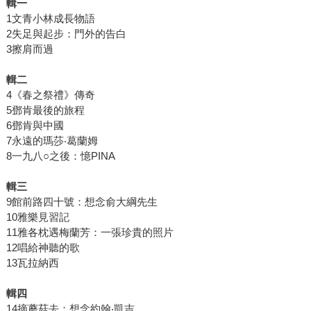
輯一
1文青小林成長物語
2失足與起步：門外的告白
3擦肩而過
輯二
4《春之祭禮》傳奇
5鄧肯最後的旅程
6鄧肯與中國
7永遠的瑪莎‧葛蘭姆
8一九八○之後：憶PINA
輯三
9館前路四十號：想念俞大綱先生
10雅樂見習記
11雅各枕遇梅蘭芳：一張珍貴的照片
12唱給神聽的歌
13瓦拉納西
輯四
14摘蘑菇去：想念約翰‧凱吉