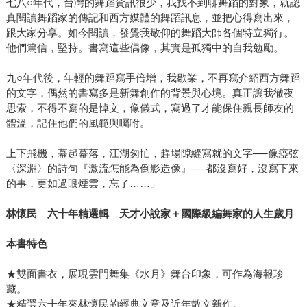
七八○年代，台灣的舞蹈資訊很少，我找不到聊舞蹈的對象，就認
真閱讀舞蹈家的傳記和西方媒體的舞蹈訊息，並把心得寫出來，
跟大家分享。如今閱讀，發覺我敬仰的舞蹈大師各個特立獨行。
他們篤信，堅持。書寫這些偶像，其實是孤獨中的自我勉勵。
九○年代後，年輕的舞蹈寫手倍增，我歇業，不再寫介紹西方舞蹈
的文字，偶然的書寫多是新舞創作的背景與心境。真正讓我徹夜
思索，不得不寫的是悼文，像儀式，寫過了才能保住親長師友的
體溫，記住他們的風範與囑咐。
上下飛機，幕起幕落，江湖匆忙，趕場隙縫寫就的文字──像瘂弦
〈深淵〉的詩句『激流怎能為倒影造像』──都沒寫好，沒寫下來
的事，更如過眼煙雲，忘了……」
林懷民 六十年精選輯 天才小說家＋國際級編舞家的人生歲月
本書特色
★雙面書衣，展現雲門舞集《水月》舞台印象，可作為海報珍
藏。
★精選六十年來林懷民的經典文章及近年散文新作。