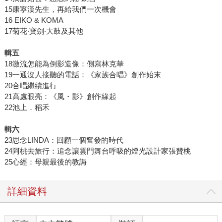
15康寧漢先生，再給我們一次機會
16 EIKO & KOMA
17菊花‧寶劍‧大鼓及其他
輯五
18激流怎能為倒影造像：側寫林克華
19一通沒人接聽的電話：《家族合唱》創作始末
20合唱繼續進行
21高處眼亮：《風・影》創作緣起
22池上．稻禾
輯六
23思念LINDA：回顧一個奮發的時代
24阿桃去旅行：追念讓雲門舞台呼吸的燈光設計家張贊桃
25心經：母親最後的教誨
詳細資料