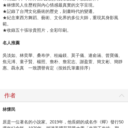
★林懷民人生歷程與內心情感最真實的文字呈現。
★記錄了台灣文化藝術的歷史，刻畫時代的變遷。
★紀念東西方舞蹈、藝術、文化界的多位大師，重現其身影風
範。
★收錄五十張珍貴照片，全彩印刷。
名人推薦
吳淡如、林奕華、桑布伊、桂綸鎂、莫子儀、連俞涵、曾寶儀、
焦元溥、童子賢、楊照、詹朴、詹宏志、謝盈萱、簡文彬、簡靜
惠、聶永真 一致讚譽肯定（按姓氏筆畫排序）
作者
林懷民
原是一位著名的小說家。2019年，他長銷的成名作《蟬》發行50