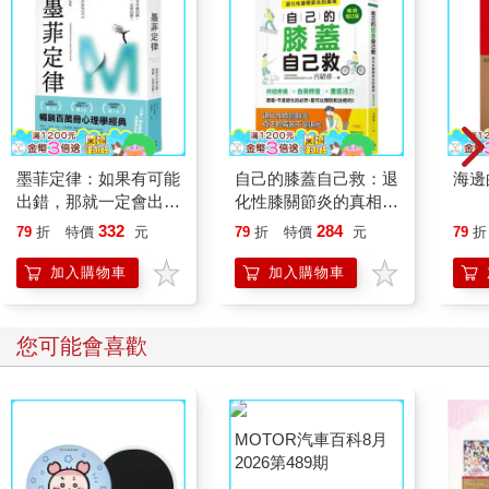
墨菲定律：如果有可能
自己的膝蓋自己救：退
海邊
出錯，那就一定會出
化性膝關節炎的真相
錯！（令人深思的行為
【暢銷增訂版】
332
284
79
折
特價
元
79
折
特價
元
79
折
背後，藏著好玩古怪的
心理效應！暢銷百萬冊
加入購物車
加入購物車
的日常行為心理指南）
您可能會喜歡