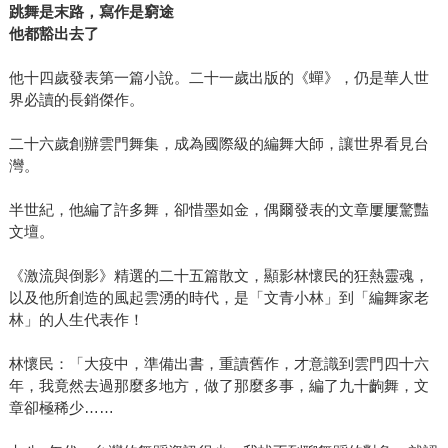
跳舞是末路，寫作是窮途
他都豁出去了
他十四歲發表第一篇小說。二十一歲出版的《蟬》，仍是華人世
界必讀的長銷傑作。
二十六歲創辦雲門舞集，成為國際級的編舞大師，讓世界看見台
灣。
半世紀，他編了許多舞，卻惜墨如金，偶爾發表的文章屢屢驚豔
文壇。
《激流與倒影》精選的二十五篇散文，顯影林懷民的狂熱靈魂，
以及他所創造的風起雲湧的時代，是「文青小林」到「編舞家老
林」的人生代表作！
林懷民：「大疫中，準備出書，重讀舊作，才意識到雲門四十六
年，我竟然去過那麼多地方，做了那麼多事，編了九十齣舞，文
章卻極稀少……