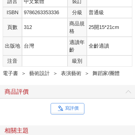
語言
中文繁體
裝訂
ISBN
9786263353336
分級
普通級
商品規
頁數
312
25開15*21cm
格
適讀年
出版地
台灣
全齡適讀
齡
注音
級別
電子書
＞
藝術設計
＞
表演藝術
＞
舞蹈家/團體
商品評價
寫評價
相關主題